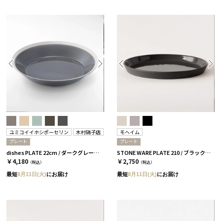
ユミコイイホシポーセリン
木村硝子店
モヘイム
プレート
プレート
dishes PLATE 22cm / ダークグレー［イイホシユミコ×木村硝子店］
STONE WARE PLATE 210 / ブラック［モヘイム］
￥4,180
￥2,750
（税込）
（税込）
最短
8月11日(火)
にお届け
最短
8月11日(火)
にお届け