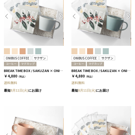
ONIBUS COFFEE
サクザン
ONIBUS COFFEE
サクザン
コーヒー
マグカップ
コーヒー
マグカップ
BREAK TIME BOX / SAKUZAN × ONIBUS COFFEE / SINGLE / スカイブルー
BREAK TIME BOX / SAKUZAN × ONIBUS COFFEE / SINGLE / アクアブルー
￥4,880
￥4,880
（税込）
（税込）
送料無料
送料無料
最短
8月11日(火)
にお届け
最短
8月11日(火)
にお届け