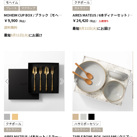
モヘイム
クチポール
プレート
マグカップ
カトラリー
MOHEIM CUP BOX / ブラック［モヘイム］
AIRES MATEUS / 6本ディナーセット / ミラーゴールド［クチポール］
￥9,900
￥24,420
（税込）
（税込）
入荷待ち
送料無料
最短
8月11日(火)
にお届け
最短
8月11日(火)
にお届け
クチポール
ハサミポーセリン
カトラリー
カトラリー
ボウル
AIRES MATEUS / 4本セット / ミラーゴールド［クチポール］
TABLE BOWL BOX / HASAMI / クリア［ハサミポーセリン］