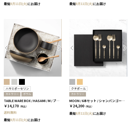
最短
8月11日(火)
にお届け
最短
8月11日(火)
にお届け
ハサミポーセリン
クチポール
カトラリー
ボウル
カトラリー
TABLE WARE BOX / HASAMI / M / ブラック［ハサミポーセリン］
MOON / 6本セット / シャンパンゴールド［クチポール］
￥14,170
￥24,200
（税込）
（税込）
送料無料
最短
8月11日(火)
にお届け
最短
8月11日(火)
にお届け