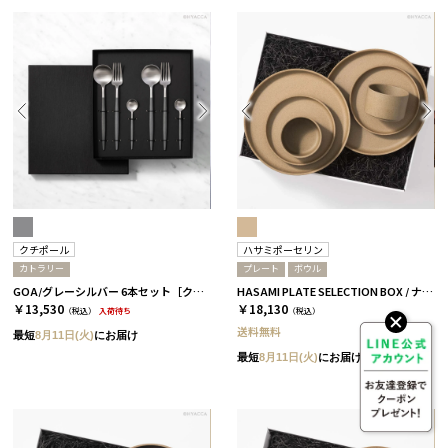
クチポール
ハサミポーセリン
カトラリー
プレート
ボウル
GOA/グレーシルバー 6本セット［クチポール］
HASAMI PLATE SELECTION BOX / ナチュラル［ハサミポーセリン］
￥13,530
￥18,130
（税込）
入荷待ち
（税込）
送料無料
最短
8月11日(火)
にお届け
最短
8月11日(火)
にお届け