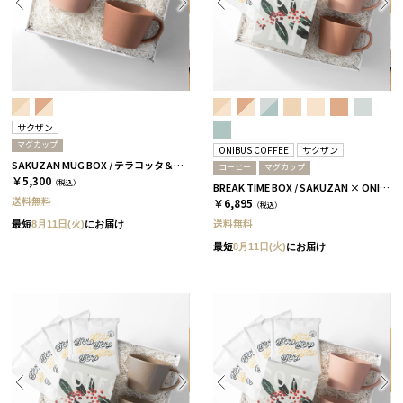
サクザン
マグカップ
ONIBUS COFFEE
サクザン
SAKUZAN MUG BOX / テラコッタ＆コーラルベージュ［サクザン×HYACCA］
コーヒー
マグカップ
￥5,300
（税込）
BREAK TIME BOX / SAKUZAN × ONIBUS COFFEE テラコッタ＆コーラルベージュ
送料無料
￥6,895
（税込）
送料無料
最短
8月11日(火)
にお届け
最短
8月11日(火)
にお届け