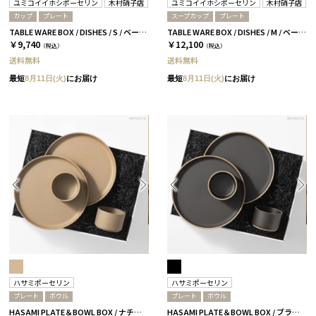
ユミコイイホシポーセリン
木村硝子店
ユミコイイホシポーセリン
木村硝子店
カップ
プレート
スープカップ
プレート
TABLE WARE BOX / DISHES / S / ベージュ［イイホシユミコ×木村硝子店］
TABLE WARE BOX / DISHES / M / ベージュ［イイホシユミコ×木村硝子店］
￥9,740
￥12,100
（税込）
（税込）
送料無料
送料無料
最短
8月11日(火)
にお届け
最短
8月11日(火)
にお届け
ハサミポーセリン
ハサミポーセリン
プレート
ボウル
プレート
ボウル
HASAMI PLATE＆BOWL BOX / ナチュラル［ハサミポーセリン］
HASAMI PLATE＆BOWL BOX / ブラック［ハサミポーセリン］