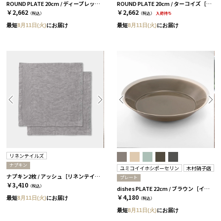
ROUND PLATE 20cm / ディープレッド［ザ・ハーベスト］
ROUND PLATE 20cm / ターコイズ［ザ・ハーベスト］
￥2,662
￥2,662
（税込）
（税込）
入荷待ち
最短
8月11日(火)
にお届け
最短
8月11日(火)
にお届け
リネンテイルズ
ナプキン
ユミコイイホシポーセリン
木村硝子店
ナプキン2枚 / アッシュ［リネンテイル］
プレート
￥3,410
（税込）
dishes PLATE 22cm / ブラウン［イイホシユミコ×木村硝子店］
￥4,180
最短
8月11日(火)
にお届け
（税込）
最短
8月11日(火)
にお届け