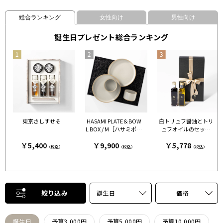
総合ランキング
女性向け
男性向け
誕生日プレゼント総合ランキング
東京さしすせそ
HASAMI PLATE＆BOW
白トリュフ醤油とトリ
L BOX / M［ハサミポー
ュフオイルのセット
セリン］ クリア［ハサ
［FRESH TRUFFLE JAP
￥5,400
￥9,900
￥5,778
ミポーセリン］
AN］
（税込）
（税込）
（税込）
絞り込み
誕生日
価格
誕生日
予算3,000円
予算5,000円
予算10,000円