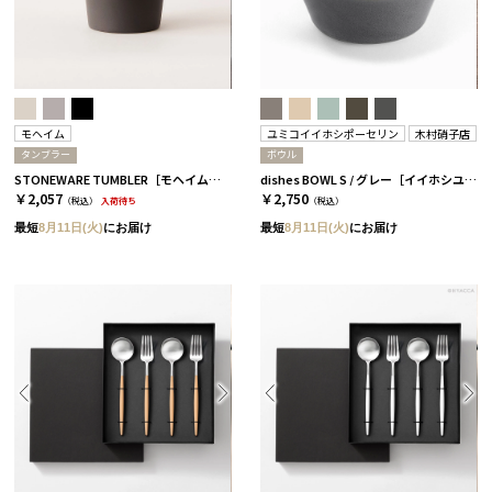
モヘイム
ユミコイイホシポーセリン
木村硝子店
タンブラー
ボウル
STONEWARE TUMBLER［モヘイム］ ブラック［モヘイム］
dishes BOWL S / グレー［イイホシユミコ×木村硝子店］
￥2,057
￥2,750
（税込）
入荷待ち
（税込）
最短
8月11日(火)
にお届け
最短
8月11日(火)
にお届け