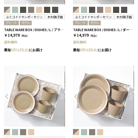
ユミコイイホシポーセリン
木村硝子店
ユミコイイホシポーセリン
木村硝子店
プレート
ボウル
プレート
ボウル
TABLE WARE BOX / DISHES / L / ブラウン［イイホシユミコ×木村硝子店］
TABLE WARE BOX / DISHES / L / ダークグレー［イイホシユミコ×木村硝子店］
￥14,979
￥14,979
（税込）
（税込）
送料無料
送料無料
最短
8月11日(火)
にお届け
最短
8月11日(火)
にお届け