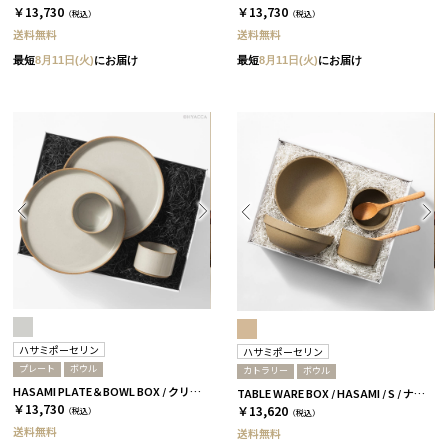
￥13,730
￥13,730
（税込）
（税込）
送料無料
送料無料
最短
8月11日(火)
にお届け
最短
8月11日(火)
にお届け
ハサミポーセリン
ハサミポーセリン
プレート
ボウル
カトラリー
ボウル
HASAMI PLATE＆BOWL BOX / クリア［ハサミポーセリン］
TABLE WARE BOX / HASAMI / S / ナチュラル［ハサミポーセリン］
￥13,730
￥13,620
（税込）
（税込）
送料無料
送料無料