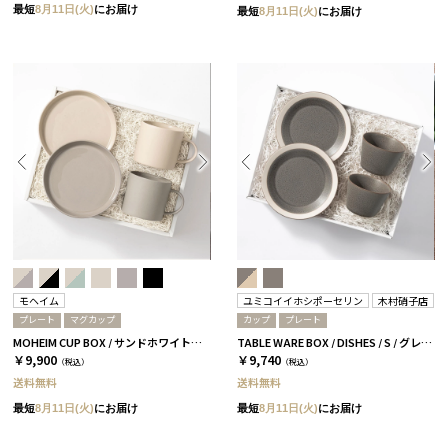
最短
8月11日(火)
にお届け
最短
8月11日(火)
にお届け
モヘイム
ユミコイイホシポーセリン
木村硝子店
プレート
マグカップ
カップ
プレート
MOHEIM CUP BOX / サンドホワイト＆グレー［モヘイム］
TABLE WARE BOX / DISHES / S / グレー［イイホシユミコ×木村硝子店］
￥9,900
￥9,740
（税込）
（税込）
送料無料
送料無料
最短
8月11日(火)
にお届け
最短
8月11日(火)
にお届け