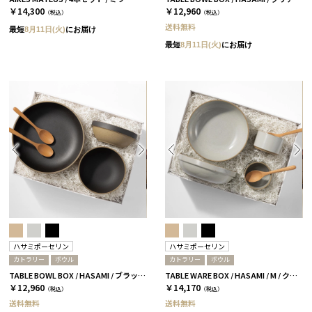
￥14,300
￥12,960
（税込）
（税込）
送料無料
最短
8月11日(火)
にお届け
最短
8月11日(火)
にお届け
ハサミポーセリン
ハサミポーセリン
カトラリー
ボウル
カトラリー
ボウル
TABLE BOWL BOX / HASAMI / ブラック［ハサミポーセリン］
TABLE WARE BOX / HASAMI / M / クリア［ハサミポーセリン］
￥12,960
￥14,170
（税込）
（税込）
送料無料
送料無料