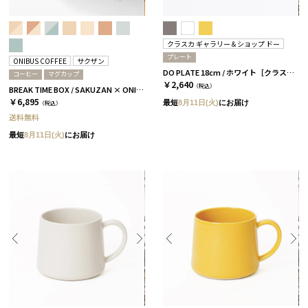
クラスカ ギャラリー＆ショップ ドー
プレート
ONIBUS COFFEE
サクザン
DO PLATE 18cm / ホワイト［クラスカ ギャラリー＆ショップ ドー］
コーヒー
マグカップ
￥2,640
（税込）
BREAK TIME BOX / SAKUZAN × ONIBUS COFFEE アクアブルー
￥6,895
最短
8月11日(火)
にお届け
（税込）
送料無料
最短
8月11日(火)
にお届け