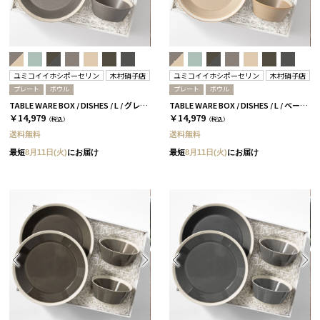
ユミコイイホシポーセリン
木村硝子店
ユミコイイホシポーセリン
木村硝子店
プレート
ボウル
プレート
ボウル
TABLE WARE BOX / DISHES / L / グレー［イイホシユミコ×木村硝子店］
TABLE WARE BOX / DISHES / L / ベージュ［イイホシユミコ×木村硝子店］
￥14,979
￥14,979
（税込）
（税込）
送料無料
送料無料
最短
8月11日(火)
にお届け
最短
8月11日(火)
にお届け