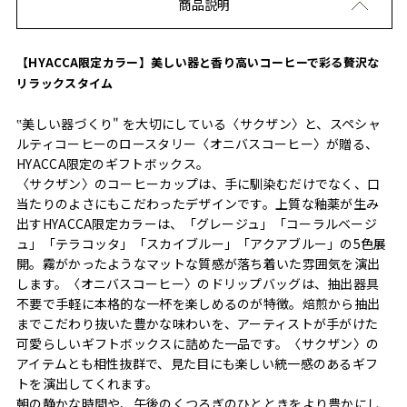
商品説明
【HYACCA限定カラー】美しい器と香り高いコーヒーで彩る贅沢な
リラックスタイム
‟美しい器づくり" を大切にしている〈サクザン〉と、スペシャ
ルティコーヒーのロースタリー〈オニバスコーヒー〉が贈る、
HYACCA限定のギフトボックス。
〈サクザン〉のコーヒーカップは、手に馴染むだけでなく、口
当たりのよさにもこだわったデザインです。上質な釉薬が生み
出すHYACCA限定カラーは、「グレージュ」「コーラルベージ
ュ」「テラコッタ」「スカイブルー」「アクアブルー」の5色展
開。霧がかったようなマットな質感が落ち着いた雰囲気を演出
します。〈オニバスコーヒー〉のドリップバッグは、抽出器具
不要で手軽に本格的な一杯を楽しめるのが特徴。焙煎から抽出
までこだわり抜いた豊かな味わいを、アーティストが手がけた
可愛らしいギフトボックスに詰めた一品です。〈サクザン〉の
アイテムとも相性抜群で、見た目にも楽しい統一感のあるギフ
トを演出してくれます。
朝の静かな時間や、午後のくつろぎのひとときをより豊かにし