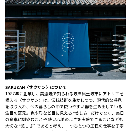
SAKUZAN〈サクザン〉について
1987年に創業し、美濃焼で知られる岐阜県土岐市にアトリエを
構える〈サクザン〉は、伝統技術を生かしつつ、現代的な感覚
を取り入れ、今の暮らしの中で使いやすい器を生み出している
注目の窯元。色や形など目に見える ‟美しさ” だけでなく、毎日
の食卓に馴染むことや 使い心地のよさを実感できることなども
大切な ‟美しさ” であると考え、一つひとつの工程の仕事を丁寧