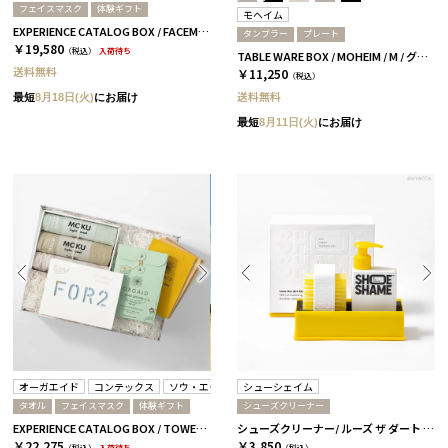
フェイスマスク
体験ギフト
モヘイム
EXPERIENCE CATALOG BOX / FACEMASK / 全3種 GREEN
タンブラー
プレート
￥19,580
（税込）
入荷待ち
TABLE WARE BOX / MOHEIM / M / グレー
送料無料
￥11,250
（税込）
送料無料
最短
8月18日(火)
にお届け
最短
8月11日(火)
にお届け
オーガエイド
コンテックス
ソウ・エクスペリエンス
シューシェイム
タオル
フェイスマスク
体験ギフト
シューズクリーナー
EXPERIENCE CATALOG BOX / TOWEL & FACEMASK / 全3種 GREEN
シューズクリーナー/ ルーズ ザ ダート キット［シューシェイム］
￥22,275
￥3,850
（税込）
入荷待ち
（税込）