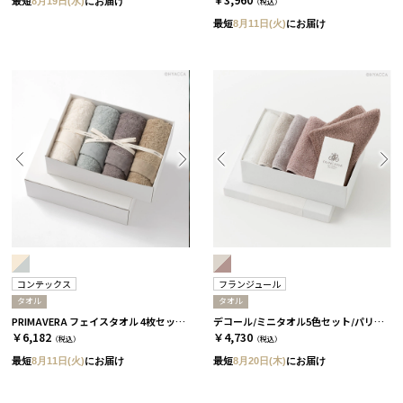
最短
8月19日(水)
にお届け
（税込）
最短
8月11日(火)
にお届け
コンテックス
フランジュール
タオル
タオル
PRIMAVERA フェイスタオル 4枚セット［コンテックス］
デコール/ミニタオル5色セット/パリの夕暮れ［フランジュール］
￥6,182
￥4,730
（税込）
（税込）
最短
8月11日(火)
にお届け
最短
8月20日(木)
にお届け