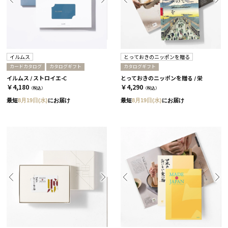
イルムス
とっておきのニッポンを贈る
カードカタログ
カタログギフト
カタログギフト
イルムス / ストロイエ-C
とっておきのニッポンを贈る / 栄
￥4,180
￥4,290
（税込）
（税込）
最短
8月19日(水)
にお届け
最短
8月19日(水)
にお届け