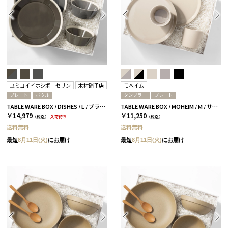
ユミコイイホシポーセリン
木村硝子店
モヘイム
プレート
ボウル
タンブラー
プレート
TABLE WARE BOX / DISHES / L / ブラウン＆ダークグレー［イイホシユミコ×木村硝子店］
TABLE WARE BOX / MOHEIM / M / サンドホワイト
￥14,979
￥11,250
（税込）
入荷待ち
（税込）
送料無料
送料無料
最短
8月11日(火)
にお届け
最短
8月11日(火)
にお届け