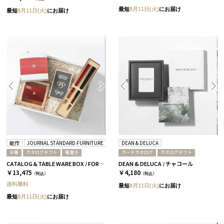
最短
8月11日(火)
にお届け
最短
8月11日(火)
にお届け
能作
JOURNAL STANDARD FURNITURE
箸蔵まつかん
DEAN & DELUCA
お箸
カタログギフト
箸置き
カードカタログ
カタログギフト
CATALOG＆TABLE WARE BOX / FORMAL / 全3種 椿
DEAN & DELUCA / チャコール
￥13,475
￥4,180
（税込）
（税込）
送料無料
最短
8月11日(火)
にお届け
最短
8月11日(火)
にお届け