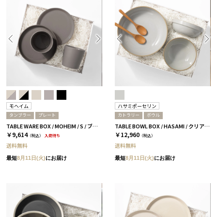
モヘイム
ハサミポーセリン
タンブラー
プレート
カトラリー
ボウル
TABLE WARE BOX / MOHEIM / S / ブラック
TABLE BOWL BOX / HASAMI / クリア［ハサミポーセリン］
￥9,614
￥12,960
（税込）
入荷待ち
（税込）
送料無料
送料無料
最短
8月11日(火)
にお届け
最短
8月11日(火)
にお届け