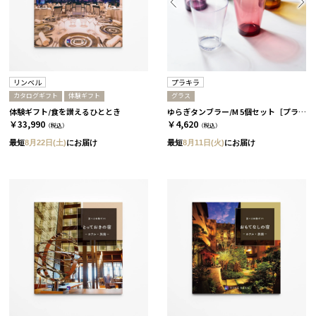
リンベル
プラキラ
カタログギフト
体験ギフト
グラス
体験ギフト/食を讃えるひととき
ゆらぎタンブラー/M 5個セット［プラキラ］
￥33,990
￥4,620
（税込）
（税込）
最短
8月22日(土)
にお届け
最短
8月11日(火)
にお届け