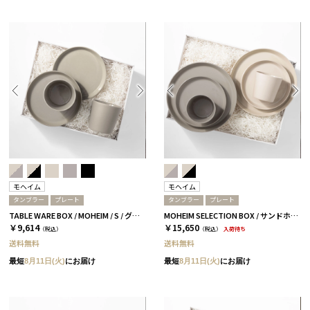
モヘイム
モヘイム
タンブラー
プレート
タンブラー
プレート
TABLE WARE BOX / MOHEIM / S / グレー
MOHEIM SELECTION BOX / サンドホワイト＆グレー
￥9,614
￥15,650
（税込）
（税込）
入荷待ち
送料無料
送料無料
最短
8月11日(火)
にお届け
最短
8月11日(火)
にお届け