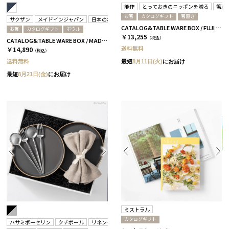
能作
とっておきのニッポンを贈る
箸蔵
お箸
カタログギフト
箸置き
サクザン
メイドインジャパン
日本のおいしい食べ物
箸蔵まつかん
CATALOG&TABLE WARE BOX / FUJI / 紅白 / 全5種 栄-C
お箸
カタログギフト
ボウル
￥13,255
（税込）
CATALOG&TABLE WARE BOX / MADE IN JAPAN / ネイビー&ホワイト / 全5種 C MJ06＋橙
送料無料
￥14,890
（税込）
送料無料
最短
8月11日(火)
にお届け
最短
8月21日(金)
にお届け
ミストラル
カタログギフト
ハサミポーセリン
クチポール
リネンテイルズ