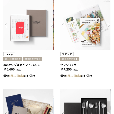
dancyu
ウマシマ
カードカタログ
カタログギフト
カタログギフト
dancyu グルメギフト / CA-C
ウマシマ / 月
￥6,600
￥4,290
（税込）
（税込）
最短
8月19日(水)
にお届け
最短
8月19日(水)
にお届け