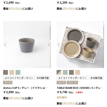
￥2,090
￥2,200
（税込）
（税込）
最短
8月11日(火)
にお届け
最短
8月11日(火)
にお届け
ユミコイイホシポーセリン
木村硝子店
ユミコイイホシポーセリン
木村硝子店
カップ
カップ
プレート
dishes CUP S / グレー［イイホシユミコ×木村硝子店］
TABLE WARE BOX / DISHES / S / グレー＆ベージュ［イイホシユミコ×木村硝子店］
￥2,090
￥9,740
（税込）
（税込）
入荷待ち
送料無料
最短
8月11日(火)
にお届け
最短
8月11日(火)
にお届け