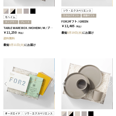
ソウ・エクスペリエンス
カタログギフト
体験ギフト
モヘイム
FOR2ギフト / GREEN
タンブラー
プレート
￥12,485
（税込）
TABLE WARE BOX / MOHEIM / M / ブラック
￥11,250
最短
8月19日(水)
にお届け
（税込）
送料無料
最短
8月11日(火)
にお届け
オーガエイド
ソウ・エクスペリエンス