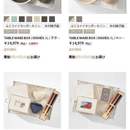
ユミコイイホシポーセリン
木村硝子店
ユミコイイホシポーセリン
木村硝子店
プレート
ボウル
プレート
ボウル
TABLE WARE BOX / DISHES / L / ブラウン＆ダークグレー［イイホシユミコ×木村硝子店］
TABLE WARE BOX / DISHES / L / ベージュ［イイホシユミコ×木村硝子店］
￥14,979
￥14,979
（税込）
入荷待ち
（税込）
送料無料
送料無料
最短
8月11日(火)
にお届け
最短
8月11日(火)
にお届け