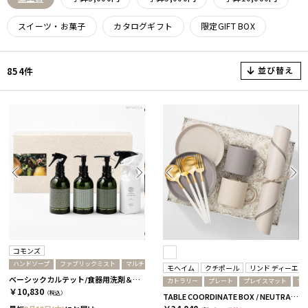
スイーツ・お菓子
カタログギフト
限定GIFT BOX
並び替え
854件
コモンズ
ハンドソープ
ファブリックミスト
マルチクリーナー
洗剤
モヘイム
クチポール
リンド ディーエヌ
ベーシックカルテット/食器用洗剤＆マルチクリーナー＆ハンドソープ＆ファブリックミスト［コモンズ］
カトラリー
プレート
プレイスマット
マ
￥10,830
（税込）
TABLE COORDINATE BOX / NEUTRAL / ホワイトゴールド