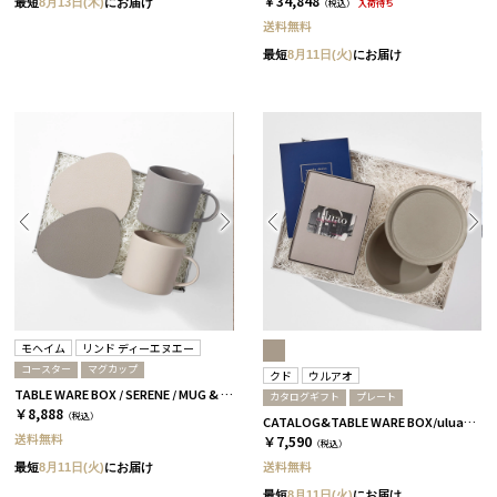
￥34,848
最短
8月13日(木)
にお届け
（税込）
入荷待ち
送料無料
最短
8月11日(火)
にお届け
モヘイム
リンド ディーエヌエー
コースター
マグカップ
クド
ウルアオ
TABLE WARE BOX / SERENE / MUG & COASTER
カタログギフト
プレート
￥8,888
（税込）
CATALOG&TABLE WARE BOX/uluao/9°/茶大色/全5種 アウレリアーナ
送料無料
￥7,590
（税込）
送料無料
最短
8月11日(火)
にお届け
最短
8月11日(火)
にお届け