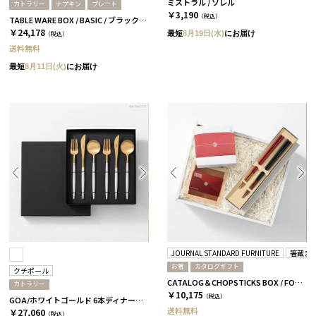
ミストラル / ソレル
カトラリー
ナプキン
プレート
￥3,190
（税込）
TABLE WARE BOX / BASIC / ブラック＆ミラーシルバー
￥24,178
最短
8月19日(水)
にお届け
（税込）
送料無料
最短
8月11日(火)
にお届け
JOURNAL STANDARD FURNITURE
箸蔵ま
お箸
カタログギフト
クチポール
CATALOG＆CHOPSTICKS BOX / FORMAL / 全3種 椿
カトラリー
￥10,175
（税込）
GOA/ホワイトゴールド 6本ディナーセット［クチポール］
送料無料
￥27,060
（税込）