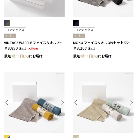
コンテックス
コンテックス
タオル
タオル
VINTAGE WAFFLE フェイスタオル 2枚セット［コンテックス］
MOKU フェイスタオル 3枚セット/スタンダード［コンテックス］
￥3,850
￥3,168
（税込）
入荷待ち
（税込）
最短
8月11日(火)
にお届け
最短
8月11日(火)
にお届け