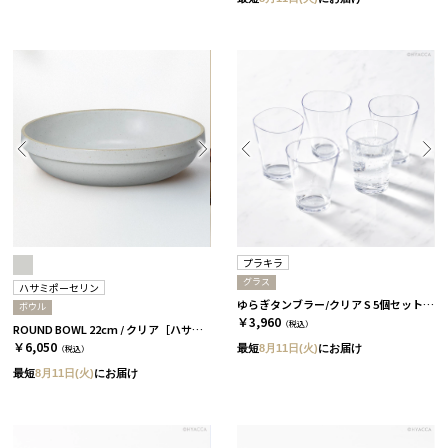
プラキラ
グラス
ハサミポーセリン
ゆらぎタンブラー/クリア S 5個セット［プラキラ］
ボウル
￥3,960
（税込）
ROUND BOWL 22cm / クリア［ハサミポーセリン］
￥6,050
最短
8月11日(火)
にお届け
（税込）
最短
8月11日(火)
にお届け