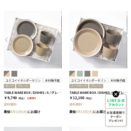
ユミコイイホシポーセリン
木村硝子店
ユミコイイホシポーセリン
木村硝子店
カップ
プレート
スープカップ
プレート
TABLE WARE BOX / DISHES / S / グレー＆ベージュ［イイホシユミコ×木村硝子店］
TABLE WARE BOX / DISHES / M / グレー＆ベージュ［イイホシユミコ×木村硝子店］
￥9,740
￥12,100
（税込）
入荷待ち
（税込）
送料無料
送料無料
最短
8月11日(火)
にお届け
最短
8月11日(火)
にお届け