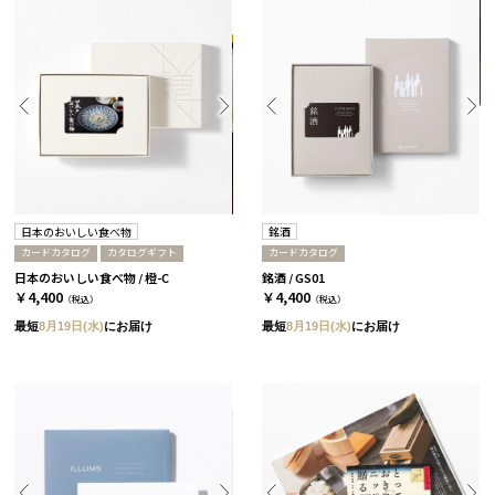
日本のおいしい食べ物
銘酒
カードカタログ
カタログギフト
カードカタログ
日本のおいしい食べ物 / 橙-C
銘酒 / GS01
￥4,400
￥4,400
（税込）
（税込）
最短
8月19日(水)
にお届け
最短
8月19日(水)
にお届け