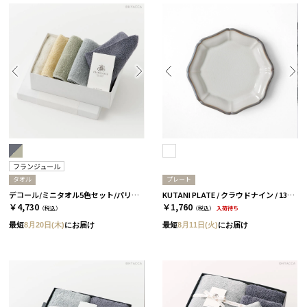
フランジュール
タオル
プレート
デコール/ミニタオル5色セット/パリの情景［フランジュール］
KUTANI PLATE / クラウドナイン / 13cm
￥4,730
￥1,760
（税込）
（税込）
入荷待ち
最短
8月20日(木)
にお届け
最短
8月11日(火)
にお届け