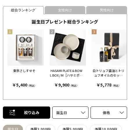
総合ランキング
女性向け
男性向け
誕生日プレゼント総合ランキング
東京さしすせそ
HASAMI PLATE＆BOW
白トリュフ醤油とトリ
L BOX / M［ハサミポー
ュフオイルのセット
セリン］ クリア［ハサ
［FRESH TRUFFLE JAP
￥5,400
￥9,900
￥5,778
ミポーセリン］
AN］
（税込）
（税込）
（税込）
絞り込み
誕生日
価格
誕生日
予算3,000円
予算5,000円
予算10,000円