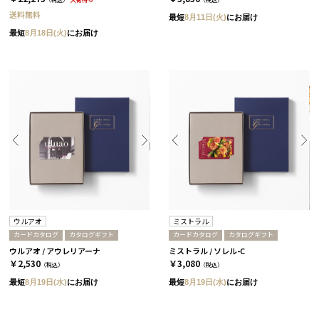
送料無料
最短
8月11日(火)
にお届け
最短
8月18日(火)
にお届け
ウルアオ
ミストラル
カードカタログ
カタログギフト
カードカタログ
カタログギフト
ウルアオ / アウレリアーナ
ミストラル / ソレル-C
￥2,530
￥3,080
（税込）
（税込）
最短
8月19日(水)
にお届け
最短
8月19日(水)
にお届け