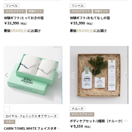
リンベル
リンベル
カタログギフト
体験ギフト
カタログギフト
体験ギフト
体験ギフト/とっておきの宿
体験ギフト/おもてなしの宿
￥33,990
￥55,990
（税込）
（税込）
最短
8月22日(土)
にお届け
最短
8月22日(土)
にお届け
ナルーク
ボディケアセット
ロイヤル - フェニックス オブ ザ シーズ
ボディケアセット/2種類［ナルーク］ スプリングエフェメラル
タオル
￥9,350
（税込）
CABIN TOWEL WHITE フェイスタオル 2枚セット / ROYAL BLUE×MIST GREY［ロイヤル - フェニックス オブ ザ シーズ］