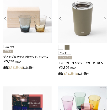
スガハラ
グラス
キントー
ディンプルグラス 2個セット/インディゴ＆タン［スガハラ］
タンブラー
￥5,280
（税込）
トゥーゴータンブラー / カーキ［キントー］
￥3,300
最短
8月11日(火)
にお届け
（税込）
最短
8月11日(火)
にお届け