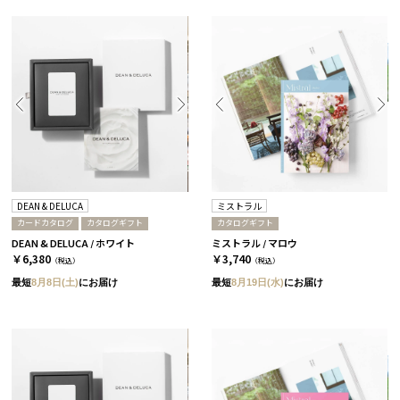
DEAN & DELUCA
ミストラル
カードカタログ
カタログギフト
カタログギフト
DEAN & DELUCA / ホワイト
ミストラル / マロウ
￥6,380
￥3,740
（税込）
（税込）
最短
8月8日(土)
にお届け
最短
8月19日(水)
にお届け