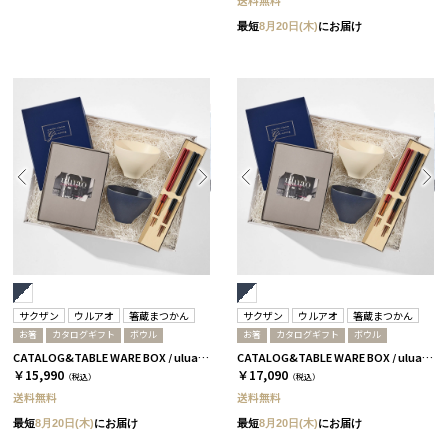
送料無料
最短
8月20日(木)
にお届け
サクザン
ウルアオ
箸蔵まつかん
サクザン
ウルアオ
箸蔵まつかん
お箸
カタログギフト
ボウル
お箸
カタログギフト
ボウル
CATALOG&TABLE WARE BOX / uluao / ネイビー&ホワイト / 全5種 バジーリア
CATALOG&TABLE WARE BOX / uluao / ネイビー&ホワイト / 全5種 イヴェット
￥15,990
￥17,090
（税込）
（税込）
送料無料
送料無料
最短
8月20日(木)
にお届け
最短
8月20日(木)
にお届け