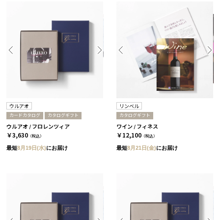
ウルアオ
リンベル
カードカタログ
カタログギフト
カタログギフト
ウルアオ / フロレンツィア
ワイン / フィネス
￥3,630
￥12,100
（税込）
（税込）
最短
8月19日(水)
にお届け
最短
8月21日(金)
にお届け