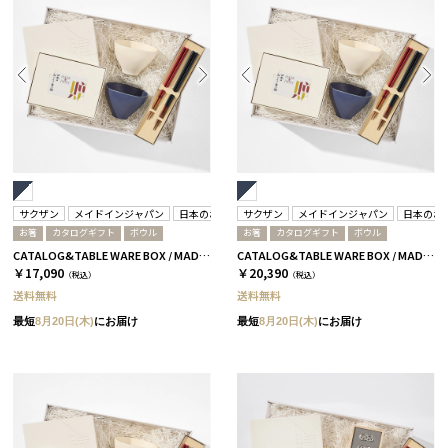
サクザン
メイドインジャパン
日本のおいしい食べ物
サクザン
箸蔵まつかん
メイドインジャパン
日本のお
お箸
カタログギフト
ボウル
お箸
カタログギフト
ボウル
CATALOG&TABLE WARE BOX / MADE IN JAPAN / ネイビー&ホワイト / 全5種 C MJ10＋藍
CATALOG&TABLE WARE BOX / MADE IN JAPAN / ネイビー&ホワイト / 全5種 C MJ14＋逢
￥17,090
￥20,390
（税込）
（税込）
送料無料
送料無料
最短
8月20日(木)
にお届け
最短
8月20日(木)
にお届け