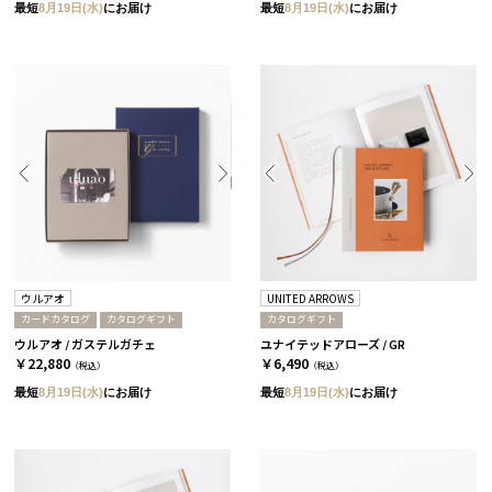
最短
8月19日(水)
にお届け
最短
8月19日(水)
にお届け
ウルアオ
UNITED ARROWS
カードカタログ
カタログギフト
カタログギフト
ウルアオ / ガステルガチェ
ユナイテッドアローズ / GR
￥22,880
￥6,490
（税込）
（税込）
最短
8月19日(水)
にお届け
最短
8月19日(水)
にお届け