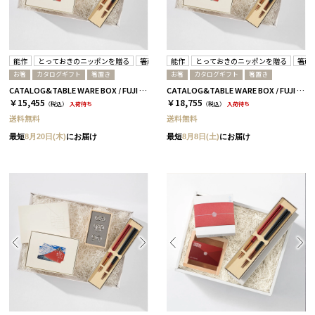
能作
とっておきのニッポンを贈る
箸蔵まつかん
能作
とっておきのニッポンを贈る
箸蔵
お箸
カタログギフト
箸置き
お箸
カタログギフト
箸置き
CATALOG&TABLE WARE BOX / FUJI / 紅白 / 全5種 詩-C
CATALOG&TABLE WARE BOX / FUJI / 紅白 / 全5種 伝-C
￥15,455
￥18,755
（税込）
入荷待ち
（税込）
入荷待ち
送料無料
送料無料
最短
8月20日(木)
にお届け
最短
8月8日(土)
にお届け