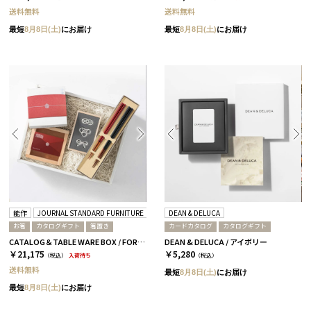
送料無料
送料無料
最短
8月8日(土)
にお届け
最短
8月8日(土)
にお届け
能作
JOURNAL STANDARD FURNITURE
箸蔵まつかん
DEAN & DELUCA
お箸
カタログギフト
箸置き
カードカタログ
カタログギフト
CATALOG＆TABLE WARE BOX / FORMAL / 全3種 蘭
DEAN & DELUCA / アイボリー
￥21,175
￥5,280
（税込）
入荷待ち
（税込）
送料無料
最短
8月8日(土)
にお届け
最短
8月8日(土)
にお届け