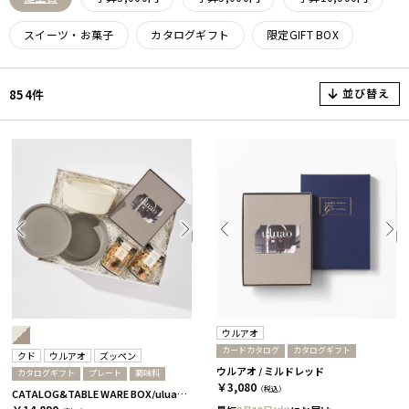
スイーツ・お菓子
カタログギフト
限定GIFT BOX
並び替え
854件
ウルアオ
カードカタログ
カタログギフト
クド
ウルアオ
ズッペン
ウルアオ / ミルドレッド
カタログギフト
プレート
調味料
￥3,080
（税込）
CATALOG&TABLE WARE BOX/uluao/9°/白無垢&茶大色/全5種 アウレリアーナ