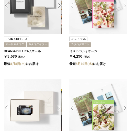
DEAN & DELUCA
ミストラル
カードカタログ
カタログギフト
カタログギフト
DEAN & DELUCA / パール
ミストラル / セージ
￥9,680
￥4,290
（税込）
（税込）
最短
8月8日(土)
にお届け
最短
8月19日(水)
にお届け