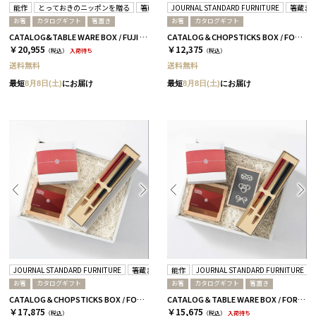
能作
とっておきのニッポンを贈る
箸蔵まつかん
JOURNAL STANDARD FURNITURE
箸蔵ま
お箸
カタログギフト
箸置き
お箸
カタログギフト
CATALOG&TABLE WARE BOX / FUJI / 紅白 / 全5種 維-C
CATALOG＆CHOPSTICKS BOX / FORMAL / 全3種 桜
￥20,955
￥12,375
（税込）
入荷待ち
（税込）
送料無料
送料無料
最短
8月8日(土)
にお届け
最短
8月8日(土)
にお届け
JOURNAL STANDARD FURNITURE
箸蔵まつかん
能作
JOURNAL STANDARD FURNITURE
お箸
カタログギフト
お箸
カタログギフト
箸置き
CATALOG＆CHOPSTICKS BOX / FORMAL / 全3種 蘭
CATALOG＆TABLE WARE BOX / FORMAL / 全3種 桜
￥17,875
￥15,675
（税込）
（税込）
入荷待ち