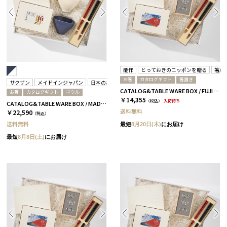
能作
とっておきのニッポンを贈る
箸蔵
お箸
カタログギフト
箸置き
サクザン
メイドインジャパン
日本のおいしい食べ物
箸蔵まつかん
CATALOG&TABLE WARE BOX / FUJI / 紅白 / 全5種 弥-C
お箸
カタログギフト
ボウル
￥14,355
（税込）
入荷待ち
CATALOG&TABLE WARE BOX / MADE IN JAPAN / ネイビー&ホワイト / 全5種 C MJ16＋茜
送料無料
￥22,590
（税込）
送料無料
最短
8月20日(木)
にお届け
最短
8月8日(土)
にお届け