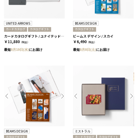
UNITED ARROWS
BEAMS DESIGN
カードカタログ
カタログギフト
カタログギフト
カードカタログギフト / ユナイテッドアローズ ザ ギフト リスト / CH-CARD
ビームス デザイン / スカイ
￥11,880
￥6,490
（税込）
（税込）
最短
8月19日(水)
にお届け
最短
8月8日(土)
にお届け
BEAMS DESIGN
ミストラル
カタログギフト
カードカタログ
カタログギフト