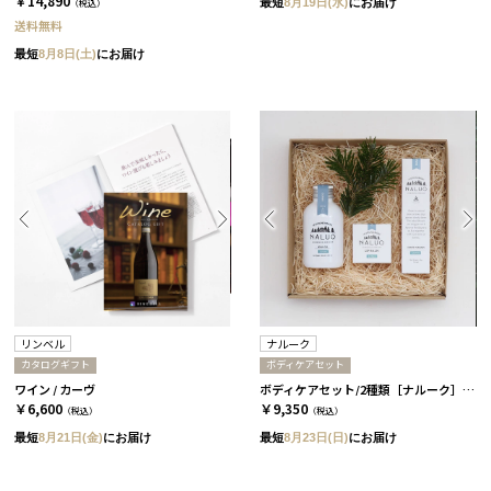
￥14,890
最短
8月19日(水)
にお届け
（税込）
送料無料
最短
8月8日(土)
にお届け
リンベル
ナルーク
カタログギフト
ボディケアセット
ワイン / カーヴ
ボディケアセット/2種類［ナルーク］ ライケン
￥6,600
￥9,350
（税込）
（税込）
最短
8月21日(金)
にお届け
最短
8月23日(日)
にお届け