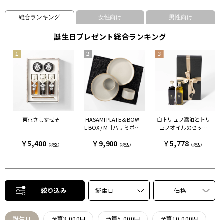
総合ランキング
女性向け
男性向け
誕生日プレゼント総合ランキング
東京さしすせそ
HASAMI PLATE＆BOW
白トリュフ醤油とトリ
L BOX / M［ハサミポー
ュフオイルのセット
セリン］ クリア［ハサ
［FRESH TRUFFLE JAP
￥5,400
￥9,900
￥5,778
ミポーセリン］
AN］
（税込）
（税込）
（税込）
絞り込み
誕生日
価格
誕生日
予算3,000円
予算5,000円
予算10,000円