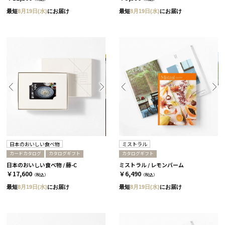
最短
8月19日(水)
にお届け
最短
8月19日(水)
にお届け
日本のおいしい食べ物
ミストラル
カードカタログ
カタログギフト
カタログギフト
日本のおいしい食べ物 / 藤-C
ミストラル / レモンバーム
￥17,600
￥6,490
（税込）
（税込）
最短
8月19日(水)
にお届け
最短
8月19日(水)
にお届け