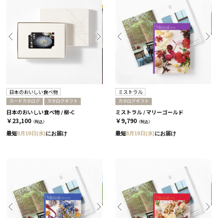
日本のおいしい食べ物
ミストラル
カードカタログ
カタログギフト
カタログギフト
日本のおいしい食べ物 / 柳-C
ミストラル / マリーゴールド
￥23,100
￥9,790
（税込）
（税込）
最短
8月19日(水)
にお届け
最短
8月19日(水)
にお届け