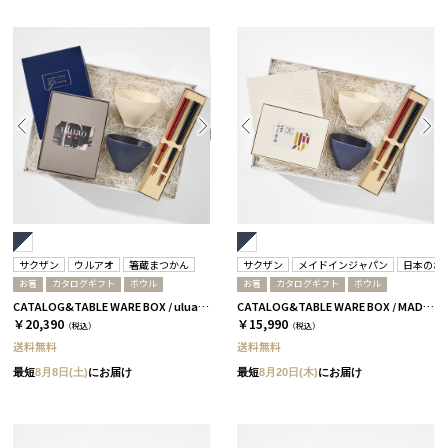
サクザン
ウルアオ
箸蔵まつかん
サクザン
メイドインジャパン
日本のお
お箸
カタログギフト
ボウル
お箸
カタログギフト
ボウル
CATALOG&TABLE WARE BOX / uluao / ネイビー&ホワイト / 全5種 ザグーアン
CATALOG&TABLE WARE BOX / MADE IN JAPAN / ネイビー&ホワイト / 全5種 C MJ08＋蓮
￥20,390
￥15,990
（税込）
（税込）
送料無料
送料無料
最短
8月8日(土)
にお届け
最短
8月20日(木)
にお届け