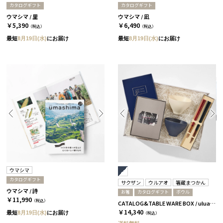
カタログギフト
カタログギフト
ウマシマ / 里
ウマシマ / 凪
￥5,390
￥6,490
（税込）
（税込）
最短
8月19日(水)
にお届け
最短
8月19日(水)
にお届け
ウマシマ
カタログギフト
サクザン
ウルアオ
箸蔵まつかん
ウマシマ / 詩
お箸
カタログギフト
ボウル
￥11,990
（税込）
CATALOG&TABLE WARE BOX / uluao / ネイビー&ホワイト / 全5種 フロレンツィア
￥14,340
最短
8月19日(水)
にお届け
（税込）