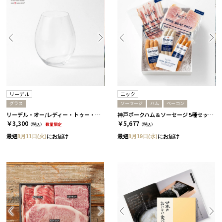
リーデル
ニック
グラス
ソーセージ
ハム
ベーコン
リーデル・オー/レディー・トゥー・ドリンク
神戸ポークハム＆ソーセージ 5種セット［ニック］
￥3,300
￥5,677
（税込）
数量限定
（税込）
最短
8月11日(火)
にお届け
最短
8月19日(水)
にお届け