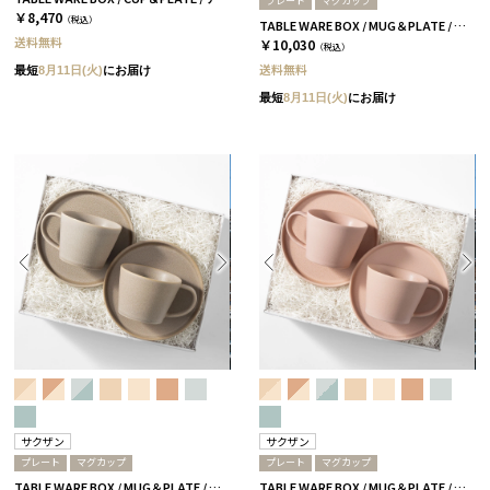
プレート
マグカップ
￥8,470
（税込）
TABLE WARE BOX / MUG＆PLATE / スカイブルー＆アクアブルー［サクザン×HYACCA］
送料無料
￥10,030
（税込）
送料無料
最短
8月11日(火)
にお届け
最短
8月11日(火)
にお届け
サクザン
サクザン
プレート
マグカップ
プレート
マグカップ
TABLE WARE BOX / MUG＆PLATE / グレージュ［サクザン×HYACCA］
TABLE WARE BOX / MUG＆PLATE / コーラルベージュ［サクザン×HYACCA］