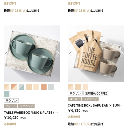
送料無料
送料無料
最短
8月11日(火)
にお届け
最短
8月11日(火)
にお届け
サクザン
SUMIDA COFFEE
コーヒー
マグカップ
サクザン
CAFE TIME BOX / SAKUZAN × SUMIDA COFFEE / グレージュ
プレート
マグカップ
￥6,730
（税込）
TABLE WARE BOX / MUG＆PLATE / アクアブルー［サクザン×HYACCA］
送料無料
￥10,030
（税込）
送料無料
最短
8月11日(火)
にお届け