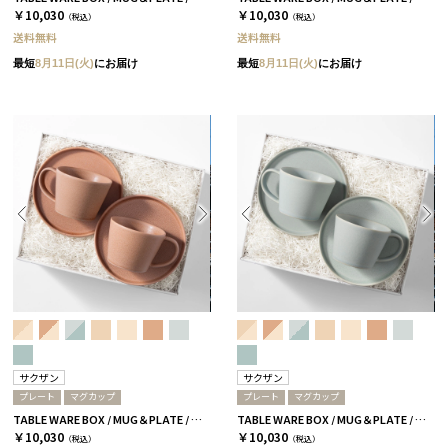
￥10,030
￥10,030
（税込）
（税込）
送料無料
送料無料
最短
8月11日(火)
にお届け
最短
8月11日(火)
にお届け
サクザン
サクザン
プレート
マグカップ
プレート
マグカップ
TABLE WARE BOX / MUG＆PLATE / テラコッタ［サクザン×HYACCA］
TABLE WARE BOX / MUG＆PLATE / スカイブルー［サクザン×HYACCA］
￥10,030
￥10,030
（税込）
（税込）