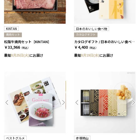
KINTAN
日本のおいしい食べ物
焼肉セット
カタログギフト
松阪牛焼肉セット［KINTAN］
カタログギフト / 日本のおいしい食べ物 全9種類 橙
￥33,966
￥4,400
（税込）
（税込）
最短
8月25日(火)
にお届け
最短
8月19日(水)
にお届け
ベストグルメ
赤坂柿山