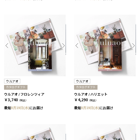
ウルアオ
ウルアオ
カタログギフト
カタログギフト
ウルアオ / フロレンツィア
ウルアオ / ハリエット
￥3,740
￥4,290
（税込）
（税込）
最短
8月19日(水)
にお届け
最短
8月19日(水)
にお届け