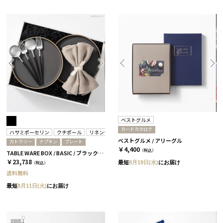
ベストグルメ
カードカタログ
ハサミポーセリン
クチポール
リネンテイルズ
ベストグルメ / アリーグル
カトラリー
ナプキン
プレート
￥4,400
（税込）
TABLE WARE BOX / BASIC / ブラック＆ブラックシルバー
￥23,738
最短
8月19日(水)
にお届け
（税込）
送料無料
最短
8月11日(火)
にお届け