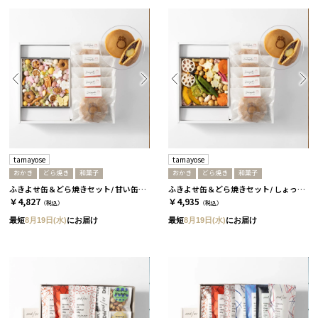
tamayose
tamayose
おかき
どら焼き
和菓子
おかき
どら焼き
和菓子
ふきよせ缶＆どら焼きセット/ 甘い缶［tamayose］
ふきよせ缶＆どら焼きセット/ しょっぱい缶［tamayose］
￥4,827
￥4,935
（税込）
（税込）
最短
8月19日(水)
にお届け
最短
8月19日(水)
にお届け