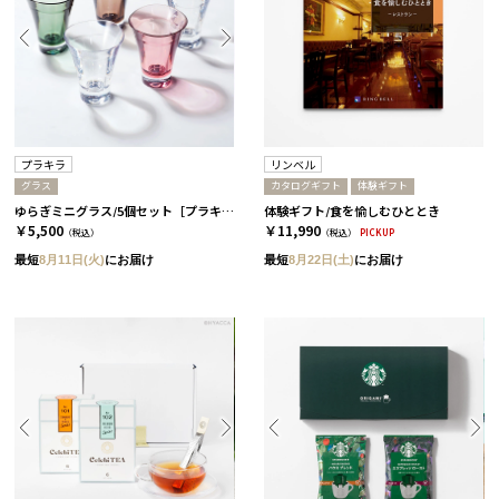
プラキラ
リンベル
グラス
カタログギフト
体験ギフト
ゆらぎミニグラス/5個セット［プラキラ］
体験ギフト/食を愉しむひととき
￥5,500
￥11,990
（税込）
（税込）
PICKUP
最短
8月11日(火)
にお届け
最短
8月22日(土)
にお届け