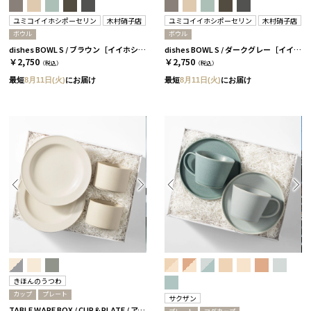
ユミコイイホシポーセリン
木村硝子店
ユミコイイホシポーセリン
木村硝子店
ボウル
ボウル
dishes BOWL S / ブラウン［イイホシユミコ×木村硝子店］
dishes BOWL S / ダークグレー［イイホシユミコ×木村硝子店］
￥2,750
￥2,750
（税込）
（税込）
最短
8月11日(火)
にお届け
最短
8月11日(火)
にお届け
きほんのうつわ
カップ
プレート
サクザン
TABLE WARE BOX / CUP＆PLATE / アイボリー［きほんのうつわ］