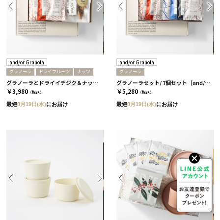
and/or Granola
and/or Granola
グラノーラ
ドライフルーツ
ナッツ
グラノーラ
グラノーラとドライイチジク＆ナッツセット/ 3個セット［and/or Granola］
グラノーラセット/ 7個セット［and/or Granola］
￥3,980
￥5,280
（税込）
（税込）
最短
8月19日(水)
にお届け
最短
8月19日(水)
にお届け