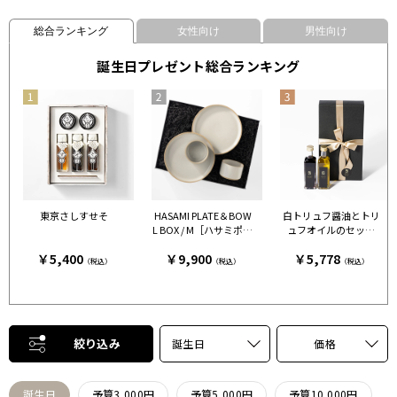
総合ランキング
女性向け
男性向け
誕生日プレゼント総合ランキング
東京さしすせそ
HASAMI PLATE＆BOW
白トリュフ醤油とトリ
L BOX / M［ハサミポー
ュフオイルのセット
セリン］ クリア［ハサ
［FRESH TRUFFLE JAP
￥5,400
￥9,900
￥5,778
ミポーセリン］
AN］
（税込）
（税込）
（税込）
絞り込み
誕生日
価格
誕生日
予算3,000円
予算5,000円
予算10,000円