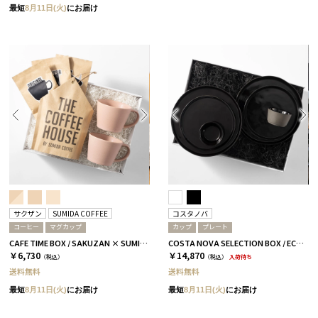
最短
8月11日(火)
にお届け
サクザン
SUMIDA COFFEE
コスタノバ
コーヒー
マグカップ
カップ
プレート
CAFE TIME BOX / SAKUZAN × SUMIDA COFFEE / コーラルベージュ
COSTA NOVA SELECTION BOX / ECOGRES / ブラック［コスタノバ］
￥6,730
￥14,870
（税込）
（税込）
入荷待ち
送料無料
送料無料
最短
8月11日(火)
にお届け
最短
8月11日(火)
にお届け