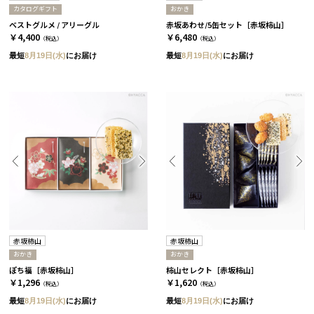
カタログギフト
おかき
ベストグルメ / アリーグル
赤坂あわせ/5缶セット［赤坂柿山］
￥4,400
￥6,480
（税込）
（税込）
最短
8月19日(水)
にお届け
最短
8月19日(水)
にお届け
赤坂柿山
赤坂柿山
おかき
おかき
ぽち福［赤坂柿山］
柿山セレクト［赤坂柿山］
￥1,296
￥1,620
（税込）
（税込）
最短
8月19日(水)
にお届け
最短
8月19日(水)
にお届け