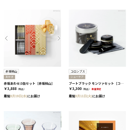
赤坂柿山
コロンブス
おかき
シューケア
赤坂あわせ/3缶セット［赤坂柿山］
ブートブラック モンツァセット［コロンブス］
￥3,888
￥3,300
（税込）
（税込）
数量限定
最短
8月19日(水)
にお届け
最短
8月11日(火)
にお届け