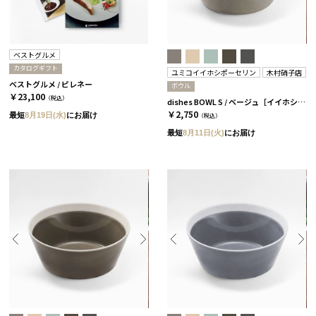
ベストグルメ
カタログギフト
ユミコイイホシポーセリン
木村硝子店
ベストグルメ / ピレネー
ボウル
￥23,100
（税込）
dishes BOWL S / ベージュ［イイホシユミコ×木村硝子店］
￥2,750
最短
8月19日(水)
にお届け
（税込）
最短
8月11日(火)
にお届け