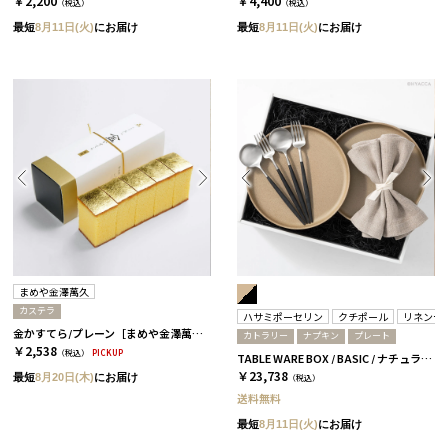
￥2,200
￥4,400
（税込）
（税込）
最短
8月11日(火)
にお届け
最短
8月11日(火)
にお届け
まめや金澤萬久
カステラ
ハサミポーセリン
クチポール
リネンテ
金かすてら/プレーン［まめや金澤萬久］
カトラリー
ナプキン
プレート
￥2,538
（税込）
PICKUP
TABLE WARE BOX / BASIC / ナチュラル＆ブラックシルバー
￥23,738
最短
8月20日(木)
にお届け
（税込）
送料無料
最短
8月11日(火)
にお届け