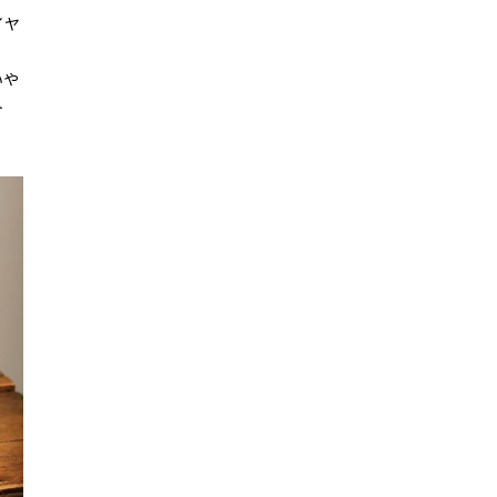
イヤ
いや
ト