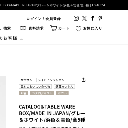
ARE BOX/MADE IN JAPAN/グレー＆ホワイト/浜色＆雲色/全5種｜HYACCA
ログイン / 会員登録
検索
資料請求
カート
お気に入り
のお客様
サクザン
メイドインジャパン
日本のおいしい食べ物
箸蔵まつかん
お箸
カタログギフト
ボウル
CATALOG&TABLE WARE
BOX/MADE IN JAPAN/グレー
＆ホワイト/浜色＆雲色/全5種