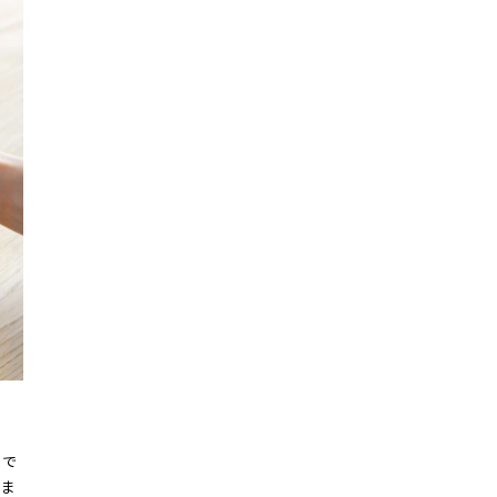
ウ
ルで
佇ま