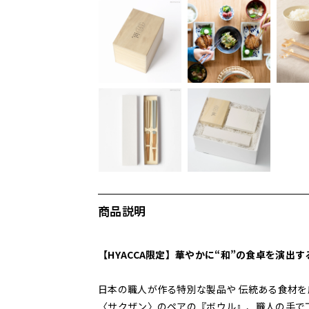
商品説明
【HYACCA限定】華やかに“和”の食卓を演出
日本の職人が作る特別な製品や 伝統ある食材
〈サクザン〉のペアの『ボウル』、職人の手で