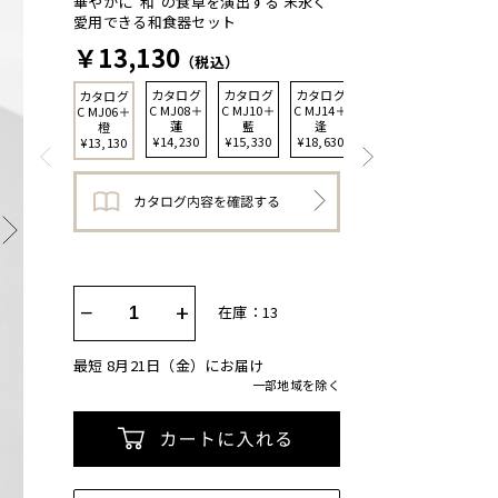
華やかに“和”の食卓を演出する 末永く
愛用できる和食器セット
￥13,130
（税込）
カタログ
カタログ
カタログ
カタログ
カタログ
C MJ08＋
C MJ10＋
C MJ14＋
C MJ16＋
C MJ06＋
蓮
藍
逢
茜
橙
¥14,230
¥15,330
¥18,630
¥20,830
¥13,130
−
+
在庫：13
最短 8月21日（金）にお届け
一部地域を除く
カートに入れる