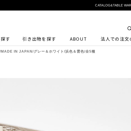
CATALOG&TABLE W
ら探す
引き出物を探す
ABOUT
法人での注文
OX/MADE IN JAPAN/グレー＆ホワイト/浜色＆雲色/全5種