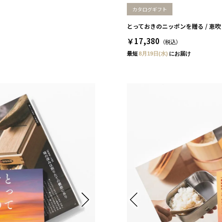
カタログギフト
とっておきのニッポンを贈る / 恵吹
￥17,380
（税込）
最短
8月19日(水)
にお届け