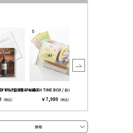
ン］
RUFFLE JAPAN］
ワイン/全3種 フィネス
LUNCH TIME BOX / お弁当セット+つつみ+お茶アソート 
カジュアル焼肉セット［KI
0
￥7,980
￥12,582
（税込）
（税込）
（税込）
価格