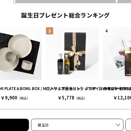
誕生日プレゼント総合ランキング
AMI PLATE＆BOWL BOX / M［ハサミポーセリン］ クリア［ハサミポーセリ
白トリュフ醤油とトリュフオイルのセット［FRESH T
カタログギフト/
￥9,900
￥5,778
￥12,10
（税込）
（税込）
誕生日