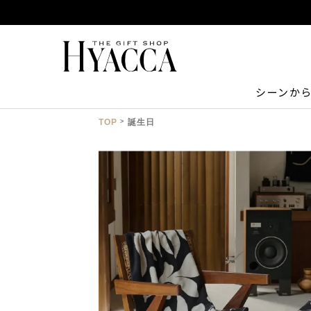
シーンか
TOP
誕生日