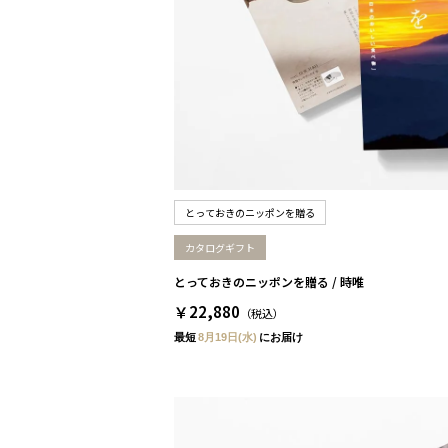
とっておきのニッポンを贈る
カタログギフト
とっておきのニッポンを贈る / 時唯
￥22,880
（税込）
最短
8月19日(水)
にお届け