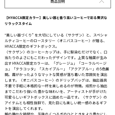
商品説明
【HYACCA限定カラー】美しい器と香り高いコーヒーで彩る贅沢な
リラックスタイム
‟美しい器づくり" を大切にしている〈サクザン〉と、スペシャ
ルティコーヒーのロースタリー〈オニバスコーヒー〉が贈る、
HYACCA限定のギフトボックス。
〈サクザン〉のコーヒーカップは、手に馴染むだけでなく、口
当たりのよさにもこだわったデザインです。上質な釉薬が生み
出すHYACCA限定カラーは、「グレージュ」「コーラルベージ
ュ」「テラコッタ」「スカイブルー」「アクアブルー」の5色展
開。霧がかったようなマットな質感が落ち着いた雰囲気を演出
します。〈オニバスコーヒー〉のドリップバッグは、抽出器具
不要で手軽に本格的な一杯を楽しめるのが特徴。焙煎から抽出
までこだわり抜いた豊かな味わいを、アーティストが手がけた
可愛らしいギフトボックスに詰めた一品です。〈サクザン〉の
アイテムとも相性抜群で、見た目にも楽しい統一感のあるギフ
トを演出してくれます。
朝の静かな時間や、午後のくつろぎのひとときをより豊かにし