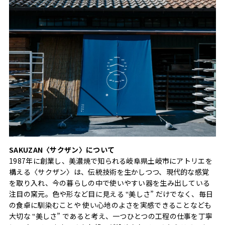
SAKUZAN〈サクザン〉について
1987年に創業し、美濃焼で知られる岐阜県土岐市にアトリエを
構える〈サクザン〉は、伝統技術を生かしつつ、現代的な感覚
を取り入れ、今の暮らしの中で使いやすい器を生み出している
注目の窯元。色や形など目に見える ‟美しさ” だけでなく、毎日
の食卓に馴染むことや 使い心地のよさを実感できることなども
大切な ‟美しさ” であると考え、一つひとつの工程の仕事を丁寧