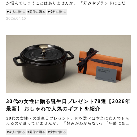
か悩んでしまうことはありませんか。 「好みやブランドにこだわ
りがありそう」「実用的すぎても味気ない」「センスを問われそ
#友人に贈る
#同僚に贈る
#女性に贈る
う
2026.04.15
30代の女性に贈る誕生日プレゼント78選【2026年
最新】 おしゃれで人気のギフトを紹介
30代の女性への誕生日プレゼント、何を選べば本当に喜んでもら
えるのか迷っていませんか。 「好みがわからない」「年齢に合う
ものって？」「センスを問われそうで不安」…そ
#友人に贈る
#同僚に贈る
#女性に贈る