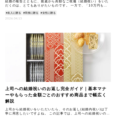
結婚の報告とともに、親戚から高額なご祝儀（結婚祝い）をいた
だくのは、とてもありがたいものです。 一方で、「10万円もの
結婚祝いをいただいた場合、内祝い（お返し）はどうすれば失礼
#友人に贈る
#同僚に贈る
#女性に贈る
にな
2026.04.15
上司への結婚祝いのお返し完全ガイド｜基本マナ
ーやもらった金額ごとのおすすめ商品まで幅広く
解説
上司から結婚祝いをいただいたら、そのお返し(結婚内祝い)は丁
寧に用意したいですよね。 この記事では、上司への結婚祝いのお