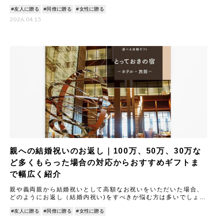
返しに関する基本マナーから、もらった金額別の相場と喜ばれる
#友人に贈る
#同僚に贈る
#女性に贈る
ギ
2026.04.15
親への結婚祝いのお返し｜100万、50万、30万な
ど多くもらった場合の対応からおすすめギフトま
で幅広く紹介
親や義両親から結婚祝いとして高額なお祝いをいただいた場合、
どのようにお返し（結婚内祝い)をすべきか悩む方は多いでしょ
う。 本記事では、結婚祝いのお返しに関する基本マナーから、
#友人に贈る
#同僚に贈る
#女性に贈る
100