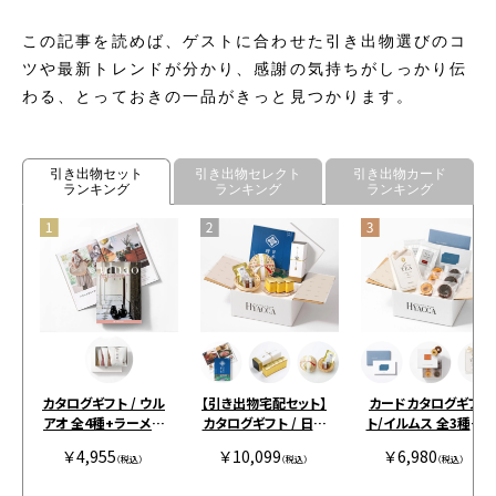
この記事を読めば、ゲストに合わせた引き出物選びのコ
ツや最新トレンドが分かり、感謝の気持ちがしっかり伝
わる、とっておきの一品がきっと見つかります。
引き出物セット
引き出物セレクト
引き出物カード
ランキング
ランキング
ランキング
カタログギフト / ウル
【引き出物宅配セット】
カードカタログギフ
アオ 全4種+ラーメン
カタログギフト / 日本
ト/イルムス 全3種類
アウレリアーナ
の贈り物 全3種+カス
+バームクーヘンセッ
￥4,955
￥10,099
￥6,980
（税込）
テラ+鯛出汁 橙
（税込）
ト+紅茶 ストロイエー
（税込）
C