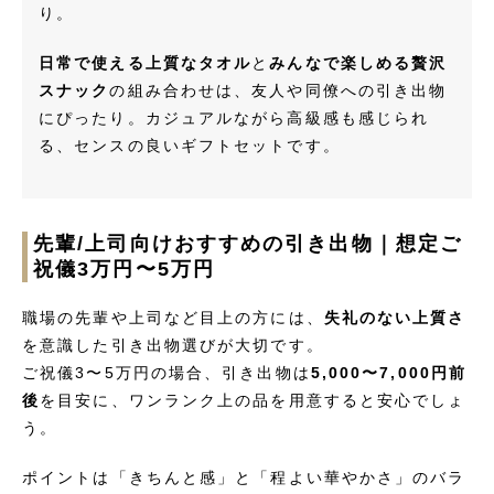
り。
日常で使える上質なタオル
と
みんなで楽しめる贅沢
スナック
の組み合わせは、友人や同僚への引き出物
にぴったり。カジュアルながら高級感も感じられ
る、センスの良いギフトセットです。
先輩/上司向けおすすめの引き出物｜想定ご
祝儀3万円〜5万円
職場の先輩や上司など目上の方には、
失礼のない上質さ
を意識した引き出物選びが大切です。
ご祝儀3〜5万円の場合、引き出物は
5,000〜7,000円前
後
を目安に、ワンランク上の品を用意すると安心でしょ
う。
ポイントは「きちんと感」と「程よい華やかさ」のバラ