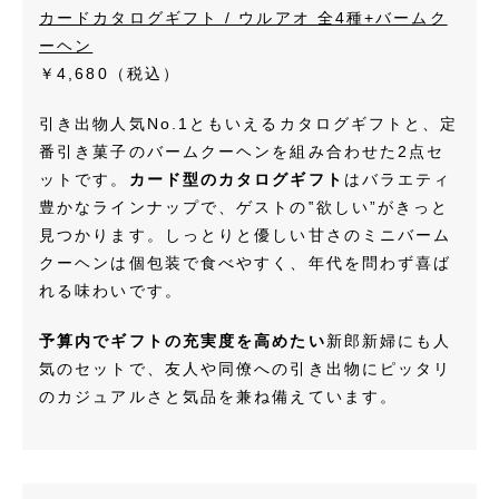
カードカタログギフト / ウルアオ 全4種+バームク
ーヘン
￥4,680
（税込）
引き出物人気No.1ともいえるカタログギフトと、定
番引き菓子のバームクーヘンを組み合わせた2点セ
ットです。
カード型のカタログギフト
はバラエティ
豊かなラインナップで、ゲストの‟欲しい”がきっと
見つかります。しっとりと優しい甘さのミニバーム
クーヘンは個包装で食べやすく、年代を問わず喜ば
れる味わいです。
予算内でギフトの充実度を高めたい
新郎新婦にも人
気のセットで、友人や同僚への引き出物にピッタリ
のカジュアルさと気品を兼ね備えています。