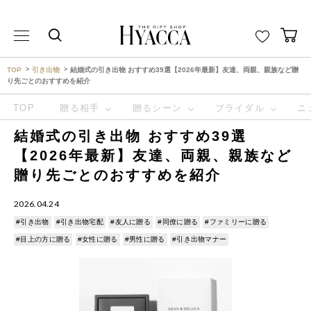
THE GIFT SHOP HYACCA （ヒャッカ） ｜HYACCA
TOP
引き出物
結婚式の引き出物 おすすめ39選【2026年最新】友達、両親、親族など贈
り先ごとのおすすめを紹介
TOP
贈る相手
贈るシーン
ブライダル
ニ
結婚式の引き出物 おすすめ39選
【2026年最新】友達、両親、親族など
贈り先ごとのおすすめを紹介
2026.04.24
#引き出物
#引き出物宅配
#友人に贈る
#同僚に贈る
#ファミリーに贈る
#目上の方に贈る
#女性に贈る
#男性に贈る
#引き出物マナー