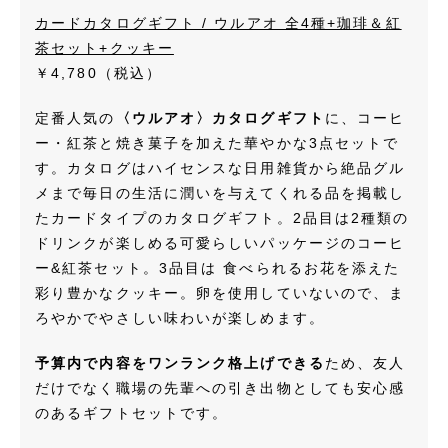
カードカタログギフト / ウルアオ 全4種+珈琲＆紅
茶セット+クッキー
￥4,780
（税込）
定番人気の
〈ウルアオ〉カタログギフト
に、コーヒ
ー・紅茶と焼き菓子を加えた華やかな3点セットで
す。カタログはハイセンスな日用雑貨から絶品グル
メまで毎日の生活に潤いを与えてくれる品を掲載し
たカードタイプのカタログギフト。2品目は2種類の
ドリンクが楽しめる可愛らしいパッケージのコーヒ
ー&紅茶セット。3品目は 食べられるお花を添えた
彩り豊かなクッキー。卵を使用していないので、ま
ろやかでやさしい味わいが楽しめます。
予算内で内容をワンランク格上げできる
ため、友人
だけでなく職場の先輩への引き出物としても安心感
のあるギフトセットです。