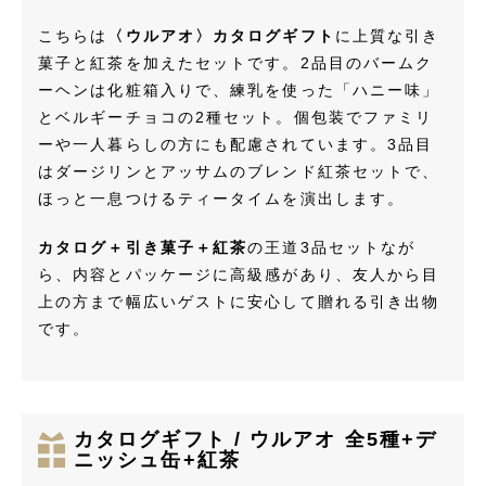
こちらは
〈ウルアオ〉カタログギフト
に上質な引き
菓子と紅茶を加えたセットです。2品目のバームク
ーヘンは化粧箱入りで、練乳を使った「ハニー味」
とベルギーチョコの2種セット。個包装でファミリ
ーや一人暮らしの方にも配慮されています。3品目
はダージリンとアッサムのブレンド紅茶セットで、
ほっと一息つけるティータイムを演出します。
カタログ＋引き菓子＋紅茶
の王道3品セットなが
ら、内容とパッケージに高級感があり、友人から目
上の方まで幅広いゲストに安心して贈れる引き出物
です。
カタログギフト / ウルアオ 全5種+デ
ニッシュ缶+紅茶