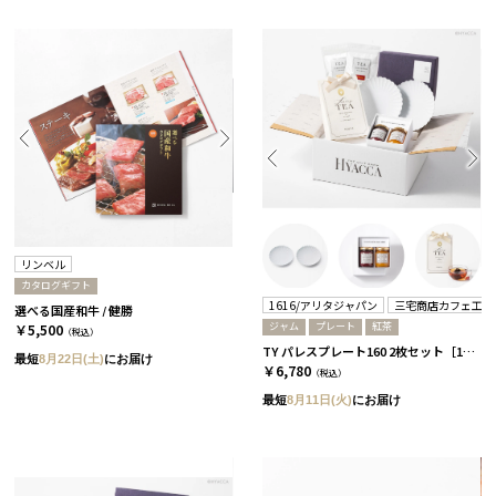
リンベル
カタログギフト
1616/アリタジャパン
三宅商店カフェ工房
選べる国産和牛 / 健勝
ジャム
プレート
紅茶
￥5,500
（税込）
TY パレスプレート160 2枚セット［1616/アリタジャパン］+ジャムセット+紅茶
最短
8月22日(土)
にお届け
￥6,780
（税込）
最短
8月11日(火)
にお届け