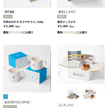
泰平製菓
東京さしすせそ
おかき
調味料
天然水おかき まろやかさん / 420g
東京さしすせそ
￥5,400
￥5,400
（税込）
（税込）
最短
8月21日(金)
にお届け
最短
8月11日(火)
にお届け
BLUE BOTTLE COFFEE
コンテックス
マグカップ