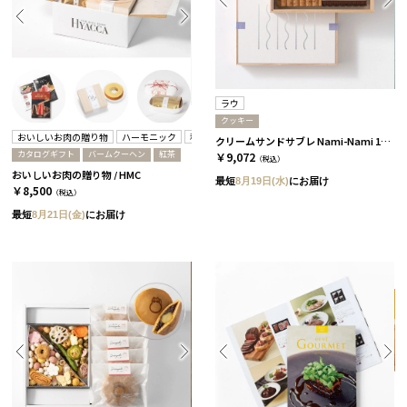
ラウ
クッキー
おいしいお肉の贈り物
ハーモニック
秋月園
クリームサンドサブレ Nami-Nami 12本入［ラウ］
カタログギフト
バームクーヘン
紅茶
￥9,072
（税込）
おいしいお肉の贈り物 / HMC
最短
8月19日(水)
にお届け
￥8,500
（税込）
最短
8月21日(金)
にお届け