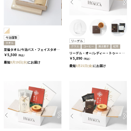
今治謹製
リーデル
タオル
グラス
コーヒー
焼き菓子
紅茶
至福タオル/今治バス・フェイスタオル 2枚セット
リーデル・オー/レディー・トゥー・ドリンク［リーデル］+ナッツタルト+コーヒーor紅茶 コーヒー
￥5,500
（税込）
￥5,890
（税込）
最短
8月19日(水)
にお届け
最短
8月21日(金)
にお届け