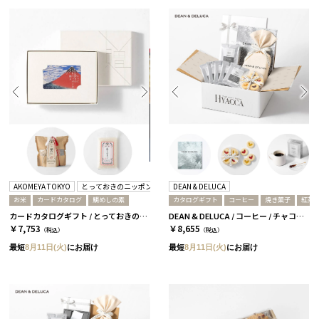
AKOMEYA TOKYO
とっておきのニッポンを贈る
DEAN & DELUCA
お米
カードカタログ
鯛めしの素
カタログギフト
コーヒー
焼き菓子
紅茶
カードカタログギフト / とっておきのニッポンを贈る+鯛めし+ありがとう米 / 栄-C
DEAN & DELUCA / コーヒー / チャコール
￥7,753
￥8,655
（税込）
（税込）
最短
8月11日(火)
にお届け
最短
8月11日(火)
にお届け