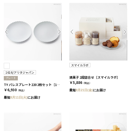
スマイルラボ
1616/アリタジャパン
焼菓子 2段詰合せ［スマイルラボ］
プレート
￥5,886
（税込）
TY パレスプレート220 2枚セット［1616/アリタジャパン］
￥6,930
最短
8月21日(金)
にお届け
（税込）
最短
8月11日(火)
にお届け