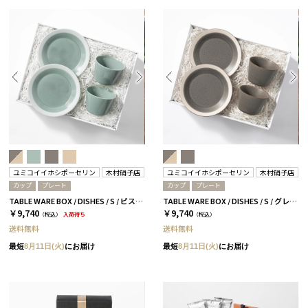
ユミコイイホシポーセリン
木村硝子店
ユミコイイホシポーセリン
木村硝子店
カップ
プレート
カップ
プレート
TABLE WARE BOX / DISHES / S / ピスタチオグリーン［イイホシユミコ×木村硝子店］
TABLE WARE BOX / DISHES / S / グレー［イイホシユミコ×木村硝子店］
￥9,740
￥9,740
（税込）
入荷待ち
（税込）
送料無料
送料無料
最短
8月11日(火)
にお届け
最短
8月11日(火)
にお届け