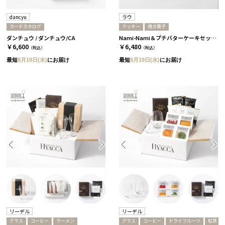
dancyu
ラウ
カードカタログ
クッキー
焼き菓子
ダンチュウ / ダンチュウ/CA
Nami-Nami＆プチバターケーキセット［ラウ］
￥6,600
￥6,480
（税込）
（税込）
最短
8月19日(水)
にお届け
最短
8月19日(水)
にお届け
リーデル
リーデル
グラス
コーヒー
ラーメン
グラス
コーヒー
ドライフルーツ
紅茶