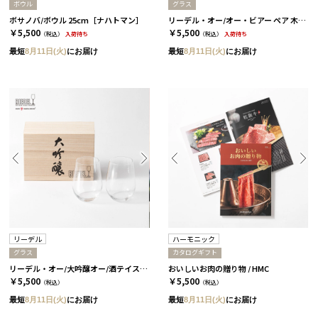
ボウル
グラス
ボサノバ/ボウル 25cm［ナハトマン］
リーデル・オー/オー・ビアー ペア 木箱入り［リーデル］
￥5,500
￥5,500
（税込）
入荷待ち
（税込）
入荷待ち
最短
8月11日(火)
にお届け
最短
8月11日(火)
にお届け
リーデル
ハーモニック
グラス
カタログギフト
リーデル・オー/大吟醸オー/酒テイスター ペア 木箱入り［リーデル］
おいしいお肉の贈り物 / HMC
￥5,500
￥5,500
（税込）
（税込）
最短
8月11日(火)
にお届け
最短
8月11日(火)
にお届け