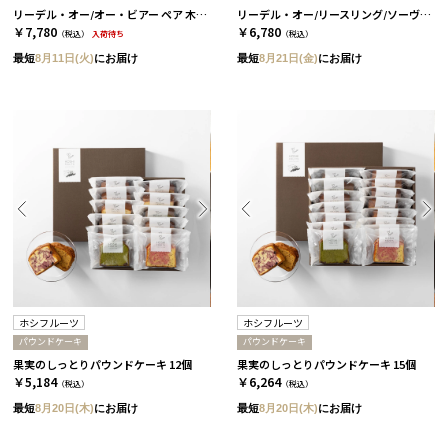
リーデル・オー/オー・ビアー ペア 木箱入り［リーデル］+ラーメン+コーヒー
リーデル・オー/リースリング/ソーヴィニヨン・ブラン 2個セット［リーデル］+ドライフルーツ+コーヒーor紅茶 コーヒー
￥7,780
￥6,780
（税込）
入荷待ち
（税込）
最短
8月11日(火)
にお届け
最短
8月21日(金)
にお届け
ホシフルーツ
ホシフルーツ
パウンドケーキ
パウンドケーキ
果実のしっとりパウンドケーキ 12個
果実のしっとりパウンドケーキ 15個
￥5,184
￥6,264
（税込）
（税込）
最短
8月20日(木)
にお届け
最短
8月20日(木)
にお届け