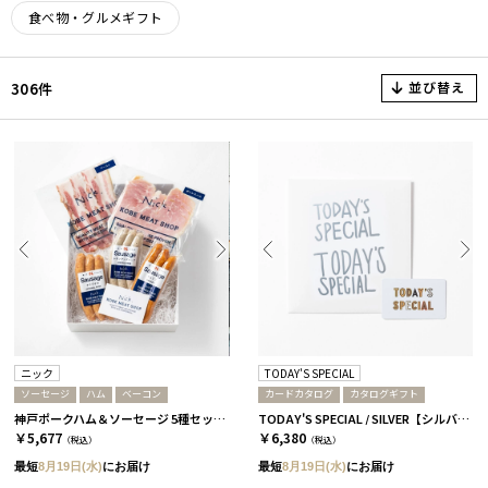
食べ物・グルメギフト
並び替え
306件
ニック
TODAY'S SPECIAL
ソーセージ
ハム
ベーコン
カードカタログ
カタログギフト
神戸ポークハム＆ソーセージ 5種セット［ニック］
TODAY'S SPECIAL / SILVER【シルバー】
￥5,677
￥6,380
（税込）
（税込）
最短
8月19日(水)
にお届け
最短
8月19日(水)
にお届け