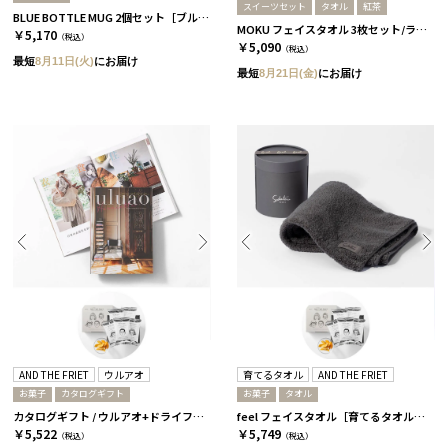
スイーツセット
タオル
紅茶
BLUE BOTTLE MUG 2個セット［ブルーボトルコーヒー］
MOKU フェイスタオル 3枚セット/ライト［コンテックス］+紅茶&スイーツセット
￥5,170
（税込）
￥5,090
（税込）
最短
8月11日(火)
にお届け
最短
8月21日(金)
にお届け
AND THE FRIET
ウルアオ
育てるタオル
AND THE FRIET
お菓子
カタログギフト
お菓子
タオル
カタログギフト / ウルアオ+ドライフリット ギフトボックスミニ5個［アンドザフリット］/ アウレリアーナ
feel フェイスタオル［育てるタオル］+ドライフリット ギフトボックスミニ5個［アンドザフリット］/ チャコール
￥5,522
￥5,749
（税込）
（税込）