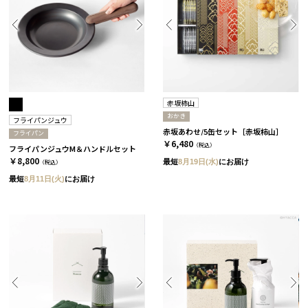
赤坂柿山
おかき
フライパンジュウ
赤坂あわせ/5缶セット［赤坂柿山］
フライパン
￥6,480
（税込）
フライパンジュウM＆ハンドルセット
￥8,800
最短
8月19日(水)
にお届け
（税込）
最短
8月11日(火)
にお届け