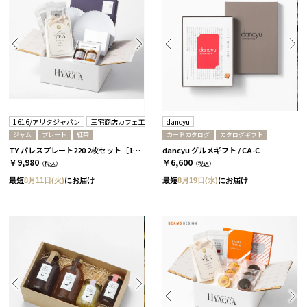
1616/アリタジャパン
三宅商店カフェ工房
dancyu
ジャム
プレート
紅茶
カードカタログ
カタログギフト
TY パレスプレート220 2枚セット［1616/アリタジャパン］+ジャムセット+紅茶
dancyu グルメギフト / CA-C
￥9,980
￥6,600
（税込）
（税込）
最短
8月11日(火)
にお届け
最短
8月19日(水)
にお届け