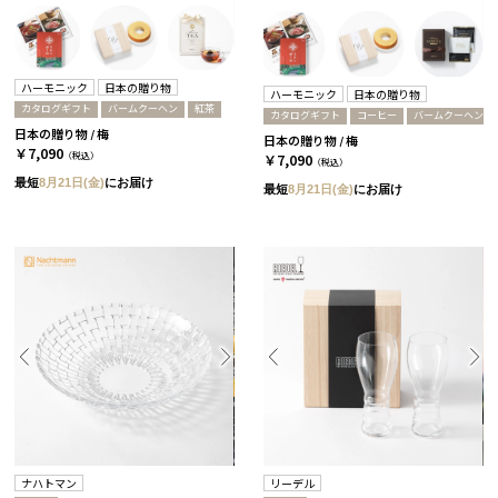
ハーモニック
日本の贈り物
ハーモニック
日本の贈り物
カタログギフト
バームクーヘン
紅茶
カタログギフト
コーヒー
バームクーヘン
日本の贈り物 / 梅
日本の贈り物 / 梅
￥7,090
（税込）
￥7,090
（税込）
最短
8月21日(金)
にお届け
最短
8月21日(金)
にお届け
ナハトマン
リーデル