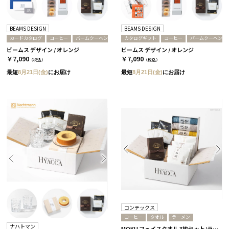
BEAMS DESIGN
BEAMS DESIGN
カードカタログ
コーヒー
バームクーヘン
カタログギフト
コーヒー
バームクーヘン
ビームス デザイン / オレンジ
ビームス デザイン / オレンジ
￥7,090
￥7,090
（税込）
（税込）
最短
8月21日(金)
にお届け
最短
8月21日(金)
にお届け
コンテックス
コーヒー
タオル
ラーメン
ナハトマン
MOKU フェイスタオル 3枚セット/ライト［コンテックス］+ラーメン+コーヒー