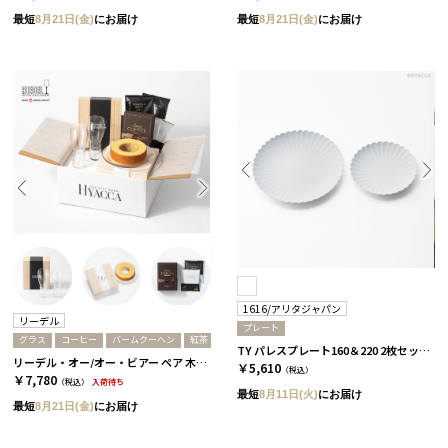
最短
8月21日(金)
にお届け
最短
8月21日(金)
にお届け
1616/アリタジャパン
リーデル
プレート
グラス
コーヒー
バームクーヘン
紅茶
TY パレスプレート160＆220 2枚セット［1616/アリタジャパン］
リーデル・オー/オー・ビアー ペア 木箱入り［リーデル］+バームクーヘン+コーヒーor紅茶 コーヒー
￥5,610
（税込）
￥7,780
（税込）
入荷待ち
最短
8月11日(火)
にお届け
最短
8月21日(金)
にお届け