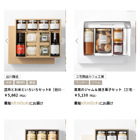
谷川醸造
三宅商店カフェ工房
お米
調味料
醤油
クッキー
ジャム
昆布とお米といろいろセットB［谷川醸造］
果実のジャム＆焼き菓子セット［三宅商店カフェ工房］
￥5,662
￥5,130
（税込）
（税込）
最短
8月19日(水)
にお届け
最短
8月20日(木)
にお届け