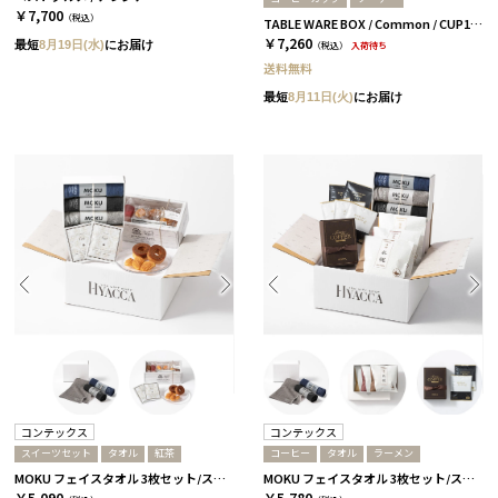
￥7,700
（税込）
TABLE WARE BOX / Common / CUP180ml&SAUCER / グレー［コモン］
￥7,260
最短
8月19日(水)
にお届け
（税込）
入荷待ち
送料無料
最短
8月11日(火)
にお届け
コンテックス
コンテックス
スイーツセット
タオル
紅茶
コーヒー
タオル
ラーメン
MOKU フェイスタオル 3枚セット/スタンダード［コンテックス］+紅茶&スイーツセット
MOKU フェイスタオル 3枚セット/スタンダード［コンテックス］+ラーメン+コーヒー
￥5,090
￥5,780