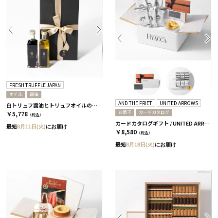
FRESH TRUFFLE JAPAN
オイル
醤油
AND THE FRIET
UNITED ARROWS
白トリュフ醤油とトリュフオイルのセット［FRESH TRUFFLE JAPAN］
お菓子
カードカタログ
￥5,778
（税込）
カードカタログギフト / UNITED ARROWS THE GIFT LIST+アンドザフリット DRIED FRIET ギフトボックス ミニ 12個 / TP-CARD
最短
8月11日(火)
にお届け
￥8,580
（税込）
最短
8月18日(火)
にお届け