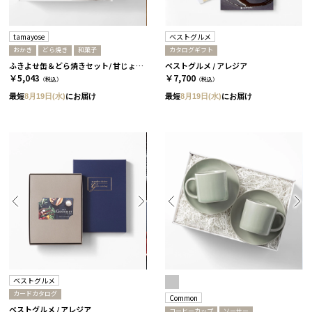
tamayose
ベストグルメ
おかき
どら焼き
和菓子
カタログギフト
ふきよせ缶＆どら焼きセット/ 甘じょっぱい缶［tamayose］
ベストグルメ / アレジア
￥5,043
￥7,700
（税込）
（税込）
最短
8月19日(水)
にお届け
最短
8月19日(水)
にお届け
ベストグルメ
カードカタログ
Common
ベストグルメ / アレジア
コーヒーカップ
ソーサー