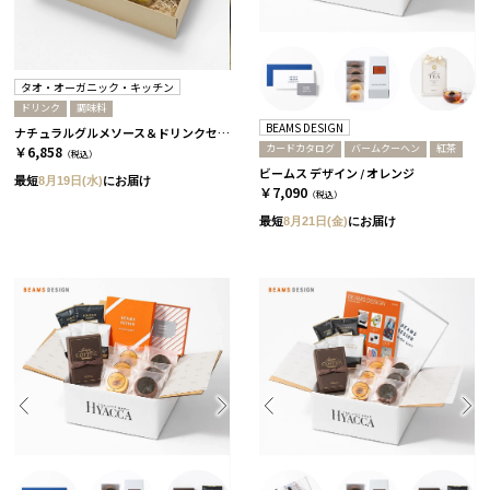
タオ・オーガニック・キッチン
ドリンク
調味料
BEAMS DESIGN
ナチュラルグルメソース＆ドリンクセット［タオ・オーガニック・キッチン］
カードカタログ
バームクーヘン
紅茶
￥6,858
（税込）
ビームス デザイン / オレンジ
最短
8月19日(水)
にお届け
￥7,090
（税込）
最短
8月21日(金)
にお届け