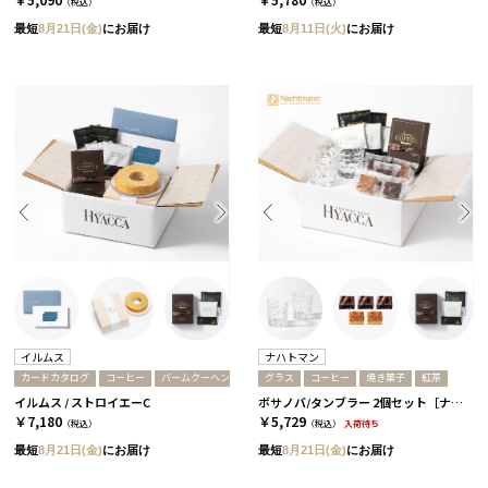
（税込）
（税込）
最短
8月21日(金)
にお届け
最短
8月11日(火)
にお届け
イルムス
ナハトマン
カードカタログ
コーヒー
バームクーヘン
グラス
コーヒー
焼き菓子
紅茶
イルムス / ストロイエーC
ボサノバ/タンブラー 2個セット［ナハトマン］+焼き菓子+コーヒーor紅茶 コーヒー
￥7,180
￥5,729
（税込）
（税込）
入荷待ち
最短
8月21日(金)
にお届け
最短
8月21日(金)
にお届け