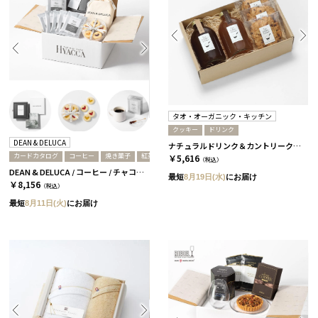
タオ・オーガニック・キッチン
クッキー
ドリンク
DEAN & DELUCA
ナチュラルドリンク＆カントリークッキーセット［タオ・オーガニック・キッチン］
カードカタログ
コーヒー
焼き菓子
紅茶
￥5,616
（税込）
DEAN & DELUCA / コーヒー / チャコール
最短
8月19日(水)
にお届け
￥8,156
（税込）
最短
8月11日(火)
にお届け