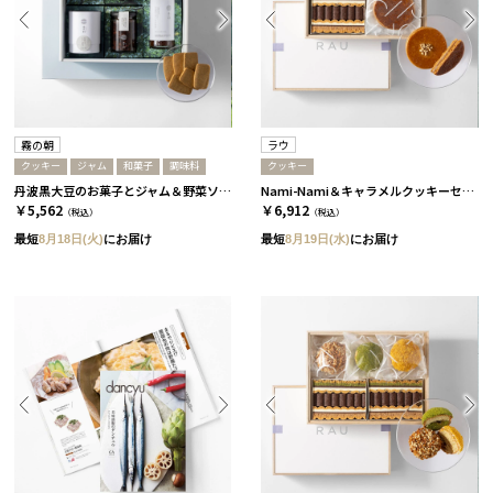
霧の朝
ラウ
クッキー
ジャム
和菓子
調味料
クッキー
丹波黒大豆のお菓子とジャム＆野菜ソースセット［霧の朝］
Nami-Nami＆キャラメルクッキーセット［ラウ］
￥5,562
￥6,912
（税込）
（税込）
最短
8月18日(火)
にお届け
最短
8月19日(水)
にお届け