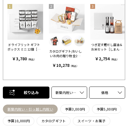
ドライフリット ギフト
つぎ足す鰹だし醤油＆
ボックス ミニ 12個［ア
お米セット［しまんと
カタログギフト/おいし
ンドザフリット］
百笑かんぱに］
いお肉の贈り物 全2種
￥3,780
￥2,754
（税込）
（税込）
+カステラ+鯛出汁 HM
￥10,278
C
（税込）
絞り込み
新築内祝い・引っ越し内祝い
価格
新築内祝い・引っ越し内祝い
予算3,000円
予算5,000円
予算10,000円
カタログギフト
スイーツ・お菓子