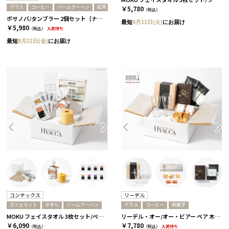
グラス
コーヒー
バームクーヘン
紅茶
￥5,780
（税込）
ボサノバ/タンブラー 2個セット［ナハトマン］+バームクーヘン+コーヒーor紅茶 コーヒー
最短
8月11日(火)
にお届け
￥5,980
（税込）
入荷待ち
最短
8月21日(金)
にお届け
コンテックス
リーデル
カフェセット
タオル
バームクーヘン
グラス
コーヒー
和菓子
MOKU フェイスタオル 3枚セット/ペール［コンテックス］+バームクーヘン+Cafeセット
リーデル・オー/オー・ビアー ペア 木箱入り［リーデル］+和菓子+コーヒー
￥6,090
￥7,780
（税込）
（税込）
入荷待ち