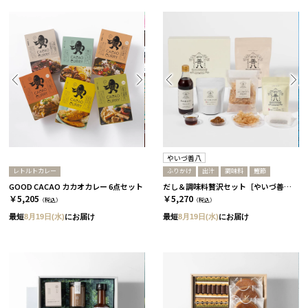
やいづ善八
レトルトカレー
ふりかけ
出汁
調味料
鰹節
GOOD CACAO カカオカレー 6点セット
だし＆調味料贅沢セット［やいづ善八］
￥5,205
￥5,270
（税込）
（税込）
最短
8月19日(水)
にお届け
最短
8月19日(水)
にお届け