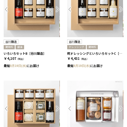
谷川醸造
谷川醸造
調味料
醤油
ドレッシング
調味料
いろいろセットB［谷川醸造］
糀ドレッシングといろいろセットC［谷川醸造］
￥4,107
￥4,431
（税込）
（税込）
最短
8月19日(水)
にお届け
最短
8月19日(水)
にお届け