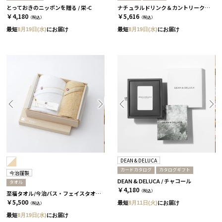
とっておきのニッポンを贈る / 栄-C
ナチュラルドリンク＆カントリークッキーセット［タオ・オーガニック・キッチン］
￥4,180
￥5,616
（税込）
（税込）
最短
8月19日(水)
にお届け
最短
8月19日(水)
にお届け
DEAN & DELUCA
カードカタログ
カタログギフト
今治謹製
DEAN & DELUCA / チャコール
タオル
￥4,180
（税込）
至福タオル/今治バス・フェイスタオル 2枚セット
￥5,500
最短
8月11日(火)
にお届け
（税込）
最短
8月19日(水)
にお届け