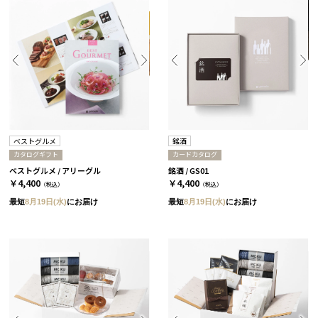
ベストグルメ
銘酒
カタログギフト
カードカタログ
ベストグルメ / アリーグル
銘酒 / GS01
￥4,400
￥4,400
（税込）
（税込）
最短
8月19日(水)
にお届け
最短
8月19日(水)
にお届け