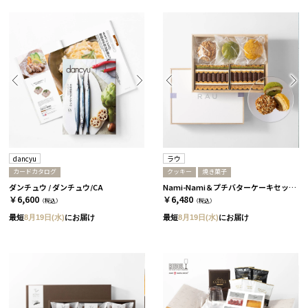
dancyu
ラウ
カードカタログ
クッキー
焼き菓子
ダンチュウ / ダンチュウ/CA
Nami-Nami＆プチバターケーキセット［ラウ］
￥6,600
￥6,480
（税込）
（税込）
最短
8月19日(水)
にお届け
最短
8月19日(水)
にお届け