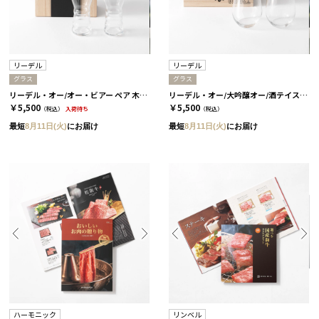
リーデル
リーデル
グラス
グラス
リーデル・オー/オー・ビアー ペア 木箱入り［リーデル］
リーデル・オー/大吟醸オー/酒テイスター ペア 木箱入り［リーデル］
￥5,500
￥5,500
（税込）
入荷待ち
（税込）
最短
8月11日(火)
にお届け
最短
8月11日(火)
にお届け
ハーモニック
リンベル