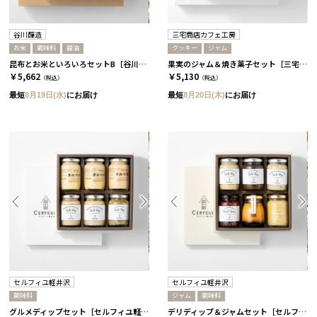
谷川醸造
三宅商店カフェ工房
お米
調味料
醤油
クッキー
ジャム
昆布とお米といろいろセットB［谷川醸造］
果実のジャム＆焼き菓子セット［三宅商店カフェ工房］
￥5,662
￥5,130
（税込）
（税込）
最短
8月19日(水)
にお届け
最短
8月20日(木)
にお届け
セルフィユ軽井沢
セルフィユ軽井沢
調味料
ジャム
調味料
グルメディップセット［セルフィユ軽井沢］
デリディップ＆ジャムセット［セルフィユ軽井沢］