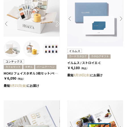
イルムス
カードカタログ
カタログギフト
コンテックス
イルムス / ストロイエ-C
カフェセット
タオル
バームクーヘン
￥4,180
（税込）
MOKU フェイスタオル 3枚セット/ペール［コンテックス］+バームクーヘン+Cafeセット
最短
8月19日(水)
にお届け
￥6,090
（税込）
最短
8月21日(金)
にお届け