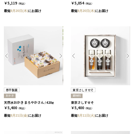
￥5,119
￥5,054
（税込）
（税込）
最短
8月20日(木)
にお届け
最短
8月20日(木)
にお届け
泰平製菓
東京さしすせそ
おかき
調味料
天然水おかき まろやかさん / 420g
東京さしすせそ
￥5,400
￥5,400
（税込）
（税込）
最短
8月21日(金)
にお届け
最短
8月11日(火)
にお届け