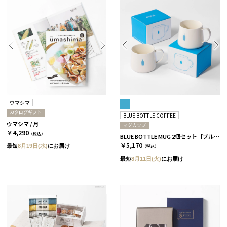
ウマシマ
カタログギフト
BLUE BOTTLE COFFEE
ウマシマ / 月
マグカップ
￥4,290
（税込）
BLUE BOTTLE MUG 2個セット［ブルーボトルコーヒー］
￥5,170
最短
8月19日(水)
にお届け
（税込）
最短
8月11日(火)
にお届け