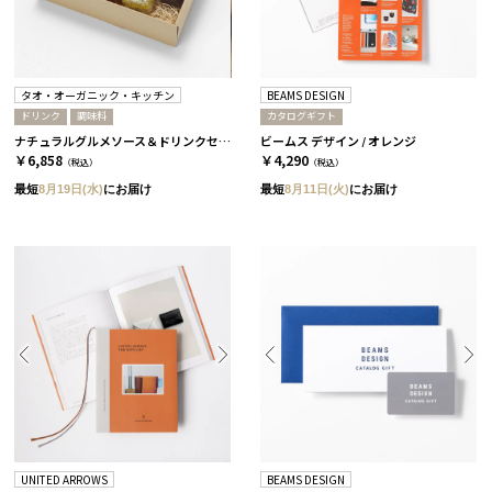
タオ・オーガニック・キッチン
BEAMS DESIGN
ドリンク
調味料
カタログギフト
ナチュラルグルメソース＆ドリンクセット［タオ・オーガニック・キッチン］
ビームス デザイン / オレンジ
￥6,858
￥4,290
（税込）
（税込）
最短
8月19日(水)
にお届け
最短
8月11日(火)
にお届け
UNITED ARROWS
BEAMS DESIGN