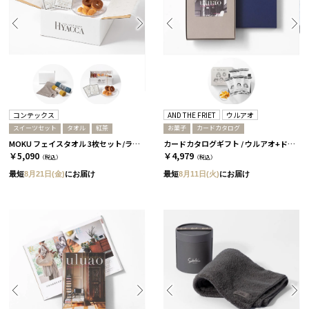
コンテックス
AND THE FRIET
ウルアオ
スイーツセット
タオル
紅茶
お菓子
カードカタログ
MOKU フェイスタオル 3枚セット/ライト［コンテックス］+紅茶&スイーツセット
カードカタログギフト / ウルアオ+ドライフリット ギフトボックスミニ5個［アンドザフリット］/ アウレリアーナーC
￥5,090
￥4,979
（税込）
（税込）
最短
8月21日(金)
にお届け
最短
8月11日(火)
にお届け