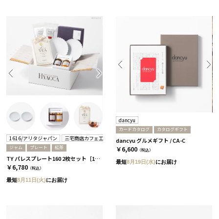
dancyu
カードカタログ
カタログギフト
1616/アリタジャパン
三宅商店カフェ工房
dancyu グルメギフト / CA-C
ジャム
プレート
紅茶
￥6,600
（税込）
TY パレスプレート160 2枚セット［1616/アリタジャパン］+ジャムセット+紅茶
最短
8月19日(水)
にお届け
￥6,780
（税込）
最短
8月11日(火)
にお届け