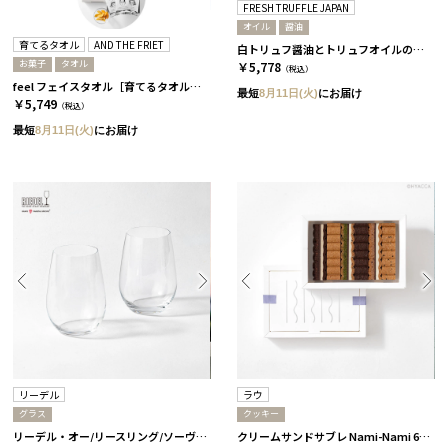
FRESH TRUFFLE JAPAN
オイル
醤油
育てるタオル
AND THE FRIET
白トリュフ醤油とトリュフオイルのセット［FRESH TRUFFLE JAPAN］
お菓子
タオル
￥5,778
（税込）
feel フェイスタオル［育てるタオル］+ドライフリット ギフトボックスミニ5個［アンドザフリット］/ ムーングレージュ
最短
8月11日(火)
にお届け
￥5,749
（税込）
最短
8月11日(火)
にお届け
リーデル
ラウ
グラス
クッキー
リーデル・オー/リースリング/ソーヴィニヨン・ブラン 2個セット［リーデル］
クリームサンドサブレ Nami-Nami 6本入［ラウ］