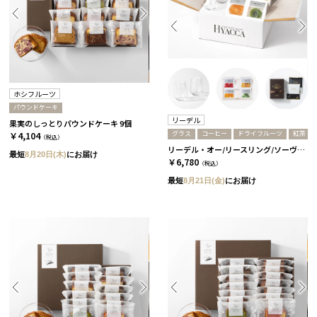
ホシフルーツ
パウンドケーキ
リーデル
果実のしっとりパウンドケーキ 9個
グラス
コーヒー
ドライフルーツ
紅茶
￥4,104
（税込）
リーデル・オー/リースリング/ソーヴィニヨン・ブラン 2個セット［リーデル］+ドライフルーツ+コーヒーor紅茶 コーヒー
最短
8月20日(木)
にお届け
￥6,780
（税込）
最短
8月21日(金)
にお届け