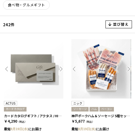
食べ物・グルメギフト
並び替え
242件
ACTUS
ニック
カードカタログ
ソーセージ
ハム
ベーコン
カードカタログギフト / アクタス / HIKARI-C
神戸ポークハム＆ソーセージ 5種セット［ニック］
￥4,290
￥5,677
（税込）
（税込）
最短
8月19日(水)
にお届け
最短
8月19日(水)
にお届け