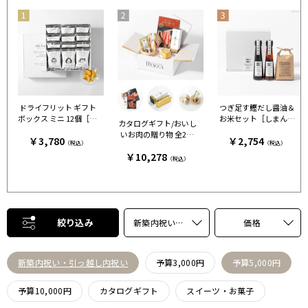
ドライフリット ギフト
つぎ足す鰹だし醤油＆
ボックス ミニ 12個［ア
お米セット［しまんと
カタログギフト/おいし
ンドザフリット］
百笑かんぱに］
いお肉の贈り物 全2種
￥3,780
￥2,754
（税込）
（税込）
+カステラ+鯛出汁 HM
￥10,278
C
（税込）
絞り込み
新築内祝い・引っ越し内祝い
価格
新築内祝い・引っ越し内祝い
予算3,000円
予算5,000円
予算10,000円
カタログギフト
スイーツ・お菓子