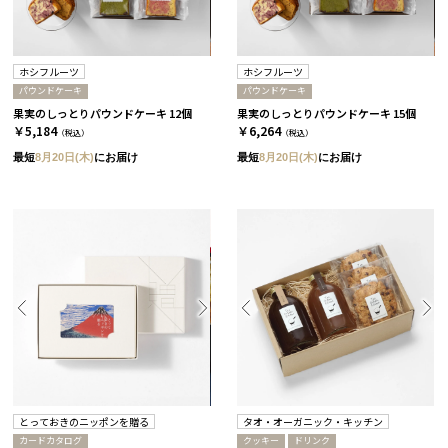
ホシフルーツ
ホシフルーツ
パウンドケーキ
パウンドケーキ
果実のしっとりパウンドケーキ 12個
果実のしっとりパウンドケーキ 15個
￥5,184
￥6,264
（税込）
（税込）
最短
8月20日(木)
にお届け
最短
8月20日(木)
にお届け
とっておきのニッポンを贈る
タオ・オーガニック・キッチン
カードカタログ
クッキー
ドリンク