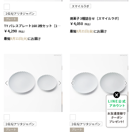
スマイルラボ
1616/アリタジャパン
焼菓子 3種詰合せ［スマイルラボ］
プレート
￥4,050
（税込）
TY パレスプレート160 2枚セット［1616/アリタジャパン］
￥4,290
最短
8月21日(金)
にお届け
（税込）
最短
8月11日(火)
にお届け
1616/アリタジャパン
1616/アリタジャパン
プレート
プレート