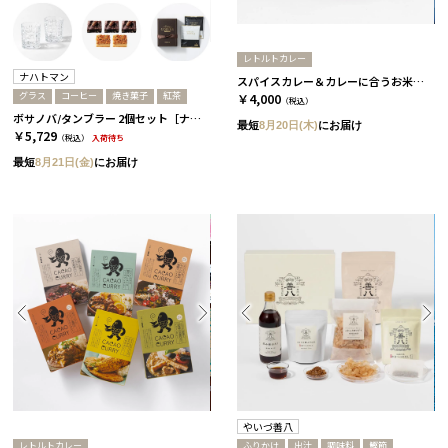
レトルトカレー
ナハトマン
スパイスカレー＆カレーに合うお米セット
グラス
コーヒー
焼き菓子
紅茶
￥4,000
（税込）
ボサノバ/タンブラー 2個セット［ナハトマン］+焼き菓子+コーヒーor紅茶 コーヒー
最短
8月20日(木)
にお届け
￥5,729
（税込）
入荷待ち
最短
8月21日(金)
にお届け
やいづ善八
レトルトカレー
ふりかけ
出汁
調味料
鰹節