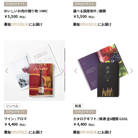
カタログギフト
カタログギフト
おいしいお肉の贈り物 / HMC
選べる国産和牛 / 健勝
￥5,500
￥5,500
（税込）
（税込）
最短
8月11日(火)
にお届け
最短
8月22日(土)
にお届け
リンベル
銘酒
カタログギフト
カタログギフト
ワイン / アロマ
カタログギフト / 銘酒 全6種類 GS01
￥4,400
￥4,400
（税込）
（税込）
最短
8月22日(土)
にお届け
最短
8月19日(水)
にお届け