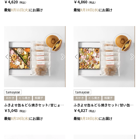
￥4,620
￥4,860
（税込）
（税込）
最短
8月11日(火)
にお届け
最短
8月19日(水)
にお届け
tamayose
tamayose
おかき
どら焼き
和菓子
おかき
どら焼き
和菓子
ふきよせ缶＆どら焼きセット/ 甘じょっぱい缶［tamayose］
ふきよせ缶＆どら焼きセット/ 甘い缶［tamayose］
￥5,043
￥4,827
（税込）
（税込）
最短
8月19日(水)
にお届け
最短
8月19日(水)
にお届け