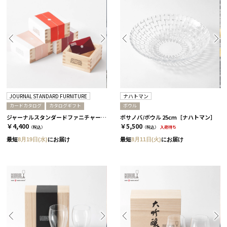
JOURNAL STANDARD FURNITURE
ナハトマン
カードカタログ
カタログギフト
ボウル
ジャーナルスタンダードファニチャー / 椿
ボサノバ/ボウル 25cm［ナハトマン］
￥4,400
￥5,500
（税込）
（税込）
入荷待ち
最短
8月19日(水)
にお届け
最短
8月11日(火)
にお届け