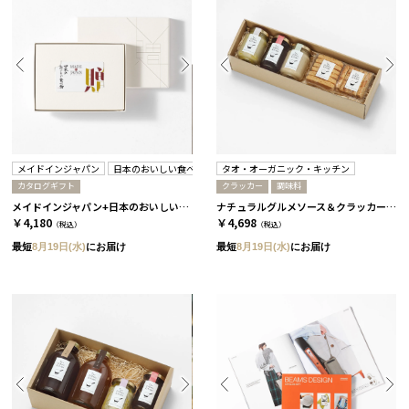
メイドインジャパン
日本のおいしい食べ物
タオ・オーガニック・キッチン
カタログギフト
クラッカー
調味料
メイドインジャパン+日本のおいしい食べ物 / C MJ06＋橙
ナチュラルグルメソース＆クラッカーセット［タオ・オーガニック・キッチン］
￥4,180
￥4,698
（税込）
（税込）
最短
8月19日(水)
にお届け
最短
8月19日(水)
にお届け