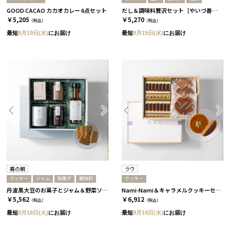
GOOD CACAO カカオカレー 6点セット
だし＆調味料贅沢セット［やいづ善八］
￥5,205
￥5,270
（税込）
（税込）
最短
8月19日(水)
にお届け
最短
8月19日(水)
にお届け
霧の朝
ラウ
クッキー
ジャム
和菓子
調味料
クッキー
丹波黒大豆のお菓子とジャム＆野菜ソースセット［霧の朝］
Nami-Nami＆キャラメルクッキーセット［ラウ］
￥5,562
￥6,912
（税込）
（税込）
最短
8月18日(火)
にお届け
最短
8月19日(水)
にお届け