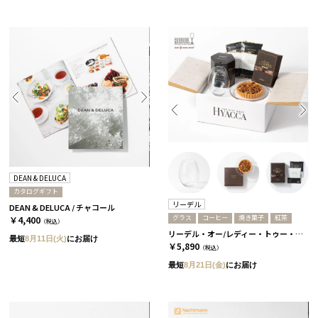
DEAN & DELUCA
カタログギフト
リーデル
DEAN & DELUCA / チャコール
グラス
コーヒー
焼き菓子
紅茶
￥4,400
（税込）
リーデル・オー/レディー・トゥー・ドリンク［リーデル］+ナッツタルト+コーヒーor紅茶 コーヒー
最短
8月11日(火)
にお届け
￥5,890
（税込）
最短
8月21日(金)
にお届け