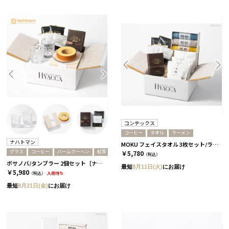
コンテックス
コーヒー
タオル
ラーメン
ナハトマン
MOKU フェイスタオル 3枚セット/ライト［コンテックス］+ラーメン+コーヒー
グラス
コーヒー
バームクーヘン
紅茶
￥5,780
（税込）
ボサノバ/タンブラー 2個セット［ナハトマン］+バームクーヘン+コーヒーor紅茶 コーヒー
最短
8月11日(火)
にお届け
￥5,980
（税込）
入荷待ち
最短
8月21日(金)
にお届け