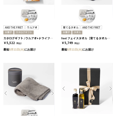
AND THE FRIET
ウルアオ
育てるタオル
AND THE FRIET
お菓子
カタログギフト
お菓子
タオル
カタログギフト / ウルアオ+ドライフリット ギフトボックスミニ5個［アンドザフリット］/ アウレリアーナ
feel フェイスタオル［育てるタオル］+ドライフリット ギフトボックスミニ5個［アンドザフリット］/ チャコール
￥5,522
￥5,749
（税込）
（税込）
最短
8月11日(火)
にお届け
最短
8月11日(火)
にお届け