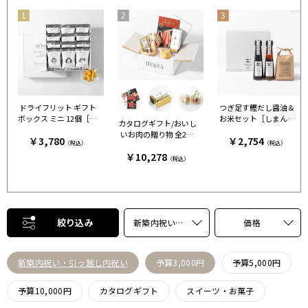
ドライフリット ギフト
つぎ足す鰹だし醤油＆
ボックス ミニ 12個［ア
お米セット［しまんと
カタログギフト/おいし
ンドザフリット］
百笑かんぱに］
いお肉の贈り物 全2種
￥3,780
￥2,754
（税込）
（税込）
+カステラ+鯛出汁 HM
￥10,278
C
（税込）
絞り込み
新築内祝い・引っ越し内祝い
価格
新築内祝い・引っ越し内祝い
予算3,000円
予算5,000円
予算10,000円
カタログギフト
スイーツ・お菓子