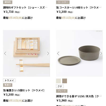
調味料
コースター
調味料ギフトセット［ショー・スズキ］
箔 コースター/い/4枚セット［トウメイ］
￥3,738
￥3,300
（税込）
（税込）
最短
8月19日(水)
にお届け
最短
8月11日(火)
にお届け
トウメイ
箸置き
クド
箔 箸置き/い/5個セット［トウメイ］
プレート
￥3,300
（税込）
調理ができる器 9° U150 / 茶大色［クド］
￥3,960
最短
8月11日(火)
にお届け
（税込）