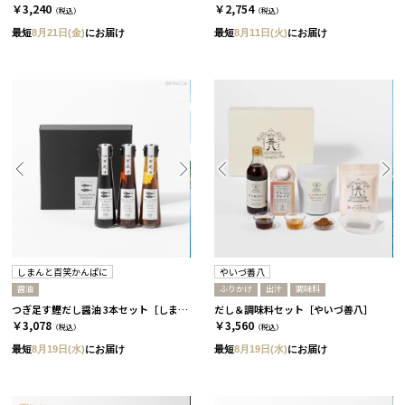
￥3,240
￥2,754
（税込）
（税込）
最短
8月21日(金)
にお届け
最短
8月11日(火)
にお届け
しまんと百笑かんぱに
やいづ善八
醤油
ふりかけ
出汁
調味料
つぎ足す鰹だし醤油 3本セット［しまんと百笑かんぱに］
だし＆調味料セット［やいづ善八］
￥3,078
￥3,560
（税込）
（税込）
最短
8月19日(水)
にお届け
最短
8月19日(水)
にお届け