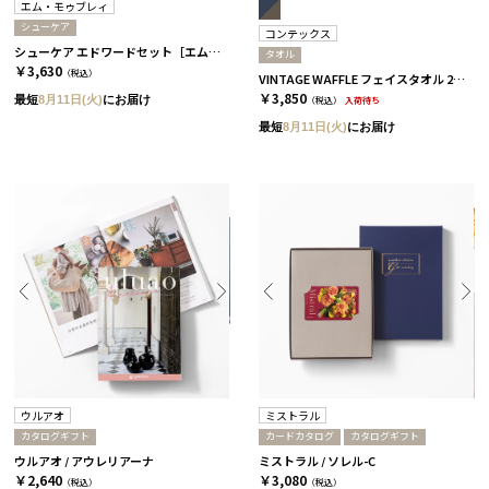
エム・モゥブレィ
シューケア
コンテックス
シューケア エドワードセット［エム・モゥブレィ］
タオル
￥3,630
（税込）
VINTAGE WAFFLE フェイスタオル 2枚セット［コンテックス］
￥3,850
最短
8月11日(火)
にお届け
（税込）
入荷待ち
最短
8月11日(火)
にお届け
ウルアオ
ミストラル
カタログギフト
カードカタログ
カタログギフト
ウルアオ / アウレリアーナ
ミストラル / ソレル-C
￥2,640
￥3,080
（税込）
（税込）