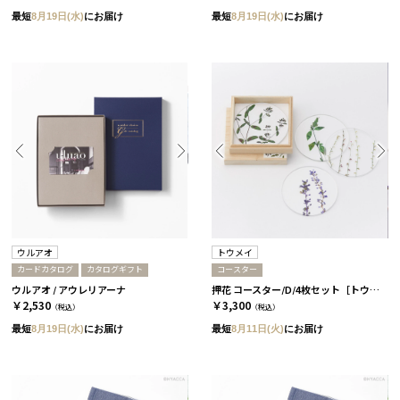
最短
8月19日(水)
にお届け
最短
8月19日(水)
にお届け
ウルアオ
トウメイ
カードカタログ
カタログギフト
コースター
ウルアオ / アウレリアーナ
押花 コースター/D/4枚セット［トウメイ］
￥2,530
￥3,300
（税込）
（税込）
最短
8月19日(水)
にお届け
最短
8月11日(火)
にお届け