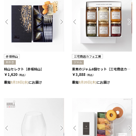
赤坂柿山
三宅商店カフェ工房
おかき
ジャム
柿山セレクト［赤坂柿山］
果実のジャム6個セット［三宅商店カフェ工房］
￥1,620
￥3,888
（税込）
（税込）
最短
8月19日(水)
にお届け
最短
8月20日(木)
にお届け