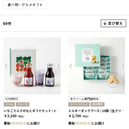
食べ物・グルメギフト
並び替え
69件
ICHIBIKO
生クリーム専門店Milk
ジャム
ジュース
スイーツセット
焼き菓子
いちごミルクのもとギフトセット / 2本 / いちご・ぶるーべりー［ICHIBIKO］
ミルキーダックワーズ / 10個［生クリーム専門店Milk］
￥3,300
￥2,700
（税込）
（税込）
最短
8月25日(火)
にお届け
最短
8月25日(火)
にお届け