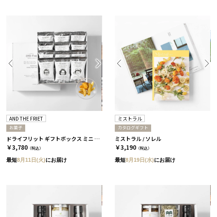
AND THE FRIET
ミストラル
お菓子
カタログギフト
ドライフリット ギフトボックス ミニ 12個［アンドザフリット］
ミストラル / ソレル
￥3,780
￥3,190
（税込）
（税込）
最短
8月11日(火)
にお届け
最短
8月19日(水)
にお届け