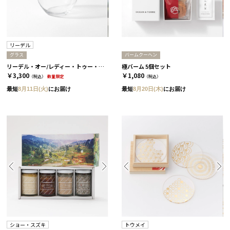
リーデル
グラス
バームクーヘン
リーデル・オー/レディー・トゥー・ドリンク
極バーム 5個セット
￥3,300
￥1,080
（税込）
数量限定
（税込）
最短
8月11日(火)
にお届け
最短
8月20日(木)
にお届け
ショー・スズキ
トウメイ