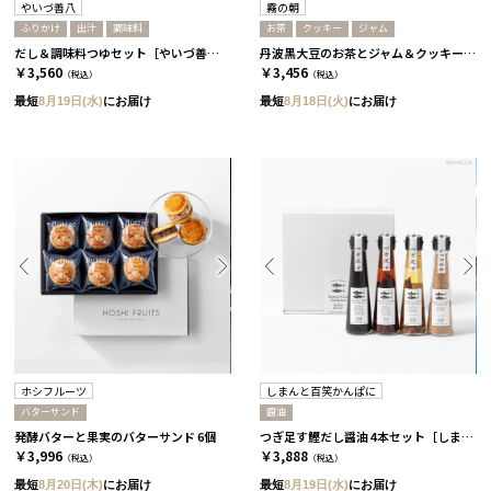
やいづ善八
霧の朝
ふりかけ
出汁
調味料
お茶
クッキー
ジャム
だし＆調味料つゆセット［やいづ善八］
丹波黒大豆のお茶とジャム＆クッキーセット［霧の朝］
￥3,560
￥3,456
（税込）
（税込）
最短
8月19日(水)
にお届け
最短
8月18日(火)
にお届け
ホシフルーツ
しまんと百笑かんぱに
バターサンド
醤油
発酵バターと果実のバターサンド 6個
つぎ足す鰹だし醤油 4本セット［しまんと百笑かんぱに］
￥3,996
￥3,888
（税込）
（税込）
最短
8月20日(木)
にお届け
最短
8月19日(水)
にお届け