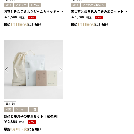
お茶
クッキー
ジャム
お茶
炊き込みご飯の素
お茶ときなこミルクジャム＆クッキーセット［霧の朝］
黒豆茶と炊き込みご飯の素のセット［霧の朝］
￥3,500
￥3,700
（税込）
NEW
（税込）
NEW
最短
8月18日(火)
にお届け
最短
8月18日(火)
にお届け
霧の朝
お茶
クッキー
巾着
お茶と焼菓子の巾着セット［霧の朝］
￥2,399
（税込）
NEW
最短
8月18日(火)
にお届け