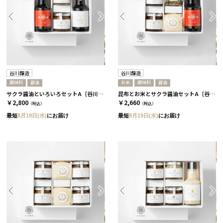
谷川醸造
谷川醸造
調味料
醤油
お米
調味料
醤油
サクラ醤油といろいろセットA［谷川醸造］
昆布とお米とサクラ醤油セットA［谷川醸造］
￥2,800
￥2,660
（税込）
（税込）
最短
8月19日(水)
にお届け
最短
8月19日(水)
にお届け