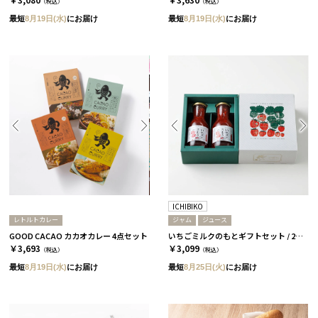
（税込）
（税込）
最短
8月19日(水)
にお届け
最短
8月19日(水)
にお届け
ICHIBIKO
レトルトカレー
ジャム
ジュース
GOOD CACAO カカオカレー 4点セット
いちごミルクのもとギフトセット / 2本 / いちご［ICHIBIKO］
￥3,693
￥3,099
（税込）
（税込）
最短
8月19日(水)
にお届け
最短
8月25日(火)
にお届け