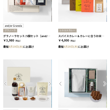
and/or Granola
グラノーラ
レトルトカレー
グラノーラセット/ 5個セット［and/or Granola］
スパイスカレー＆カレーに合うお米セット
￥3,980
￥4,000
（税込）
（税込）
最短
8月19日(水)
にお届け
最短
8月20日(木)
にお届け