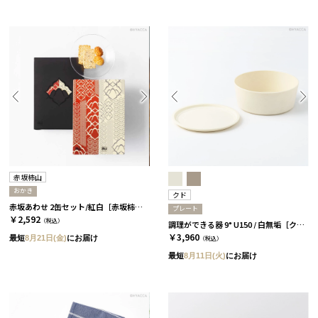
赤坂柿山
おかき
クド
赤坂あわせ 2缶セット/紅白［赤坂柿山］
プレート
￥2,592
（税込）
調理ができる器 9° U150 / 白無垢［クド］
￥3,960
最短
8月21日(金)
にお届け
（税込）
最短
8月11日(火)
にお届け