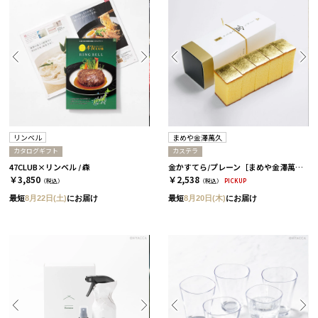
リンベル
まめや金澤萬久
カタログギフト
カステラ
47CLUB×リンベル / 森
金かすてら/プレーン［まめや金澤萬久］
￥3,850
￥2,538
（税込）
（税込）
PICKUP
最短
8月22日(土)
にお届け
最短
8月20日(木)
にお届け