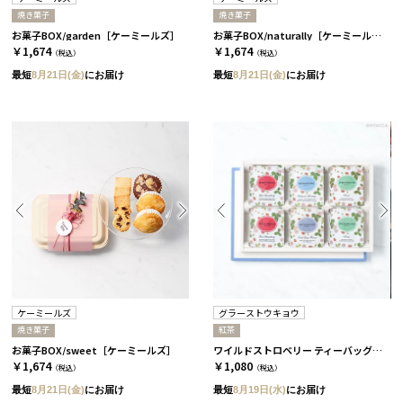
焼き菓子
焼き菓子
お菓子BOX/garden［ケーミールズ］
お菓子BOX/naturally［ケーミールズ］
￥1,674
￥1,674
（税込）
（税込）
最短
8月21日(金)
にお届け
最短
8月21日(金)
にお届け
ケーミールズ
グラーストウキョウ
焼き菓子
紅茶
お菓子BOX/sweet［ケーミールズ］
ワイルドストロベリー ティーバッグセット 12袋［ウェッジウッド］
￥1,674
￥1,080
（税込）
（税込）
最短
8月21日(金)
にお届け
最短
8月19日(水)
にお届け