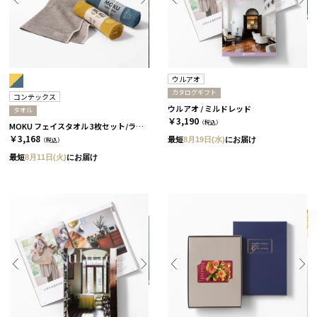
ウルアオ
カタログギフト
コンテックス
ウルアオ / ミルドレッド
タオル
￥3,190
（税込）
MOKU フェイスタオル 3枚セット/ライト［コンテックス］
￥3,168
最短
8月19日(水)
にお届け
（税込）
最短
8月11日(火)
にお届け