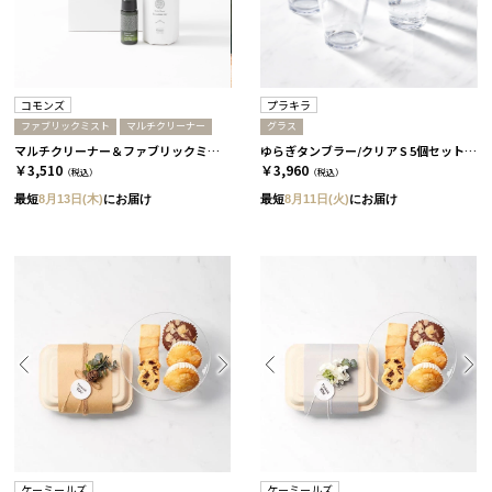
コモンズ
プラキラ
ファブリックミスト
マルチクリーナー
グラス
マルチクリーナー＆ファブリックミスト ミニセット［コモンズ］
ゆらぎタンブラー/クリア S 5個セット［プラキラ］
￥3,510
￥3,960
（税込）
（税込）
最短
8月13日(木)
にお届け
最短
8月11日(火)
にお届け
ケーミールズ
ケーミールズ