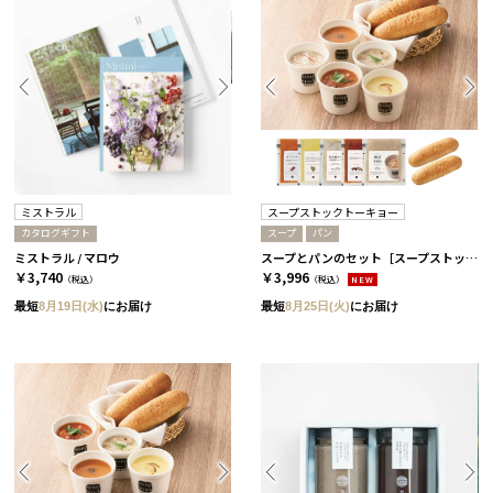
ミストラル
スープストックトーキョー
カタログギフト
スープ
パン
ミストラル / マロウ
スープとパンのセット［スープストックトーキョー］ 5パック
￥3,740
￥3,996
（税込）
（税込）
NEW
最短
8月19日(水)
にお届け
最短
8月25日(火)
にお届け