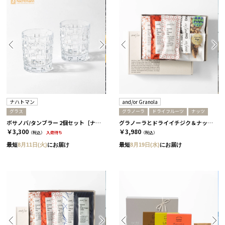
ナハトマン
and/or Granola
グラス
グラノーラ
ドライフルーツ
ナッツ
ボサノバ/タンブラー 2個セット［ナハトマン］
グラノーラとドライイチジク＆ナッツセット/ 3個セット［and/or Granola］
￥3,300
￥3,980
（税込）
入荷待ち
（税込）
最短
8月11日(火)
にお届け
最短
8月19日(水)
にお届け