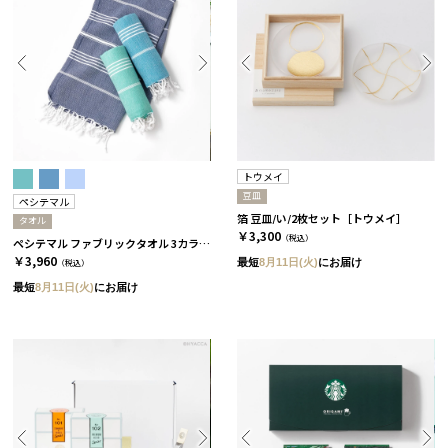
トウメイ
豆皿
ペシテマル
箔 豆皿/い/2枚セット［トウメイ］
タオル
￥3,300
（税込）
ペシテマル ファブリックタオル 3カラー ミント
￥3,960
最短
8月11日(火)
にお届け
（税込）
最短
8月11日(火)
にお届け