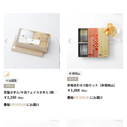
赤坂柿山
おかき
今治謹製
赤坂あわせ/3缶セット［赤坂柿山］
タオル
￥3,888
（税込）
至福タオル/今治フェイスタオル 2枚セット
￥3,300
最短
8月19日(水)
にお届け
（税込）
最短
8月19日(水)
にお届け