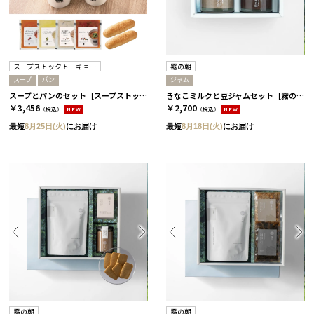
スープストックトーキョー
霧の朝
スープ
パン
ジャム
スープとパンのセット［スープストックトーキョー］ 4パック
きなこミルクと豆ジャムセット［霧の朝］
￥3,456
￥2,700
（税込）
NEW
（税込）
NEW
最短
8月25日(火)
にお届け
最短
8月18日(火)
にお届け
霧の朝
霧の朝