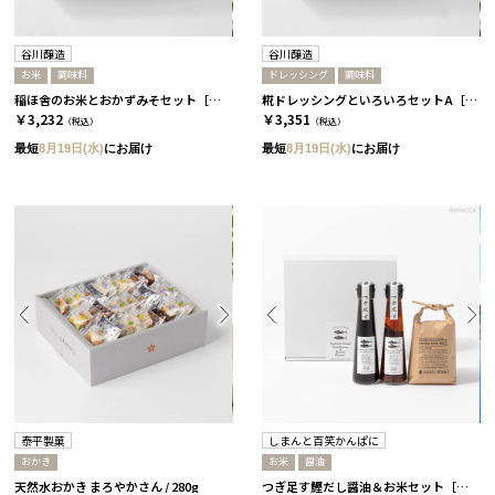
谷川醸造
谷川醸造
お米
調味料
ドレッシング
調味料
稲ほ舎のお米とおかずみそセット［谷川醸造］
糀ドレッシングといろいろセットA［谷川醸造］
￥3,232
￥3,351
（税込）
（税込）
最短
8月19日(水)
にお届け
最短
8月19日(水)
にお届け
泰平製菓
しまんと百笑かんぱに
おかき
お米
醤油
天然水おかき まろやかさん / 280g
つぎ足す鰹だし醤油＆お米セット［しまんと百笑かんぱに］