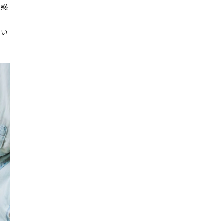
食感
想い