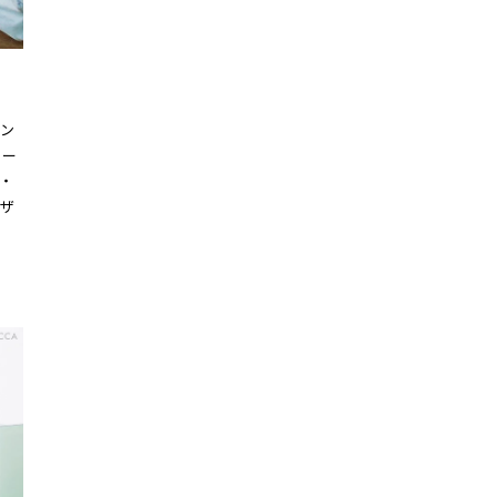
け
イン
パー
・
ザ