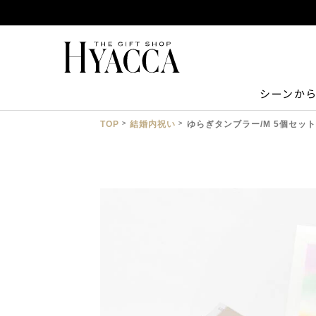
シーンか
TOP
結婚内祝い
ゆらぎタンブラー/M 5個セッ