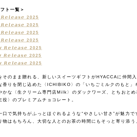
ギフト一覧＞
𝙚𝙡𝙚𝙖𝙨𝙚 2025
𝙚𝙡𝙚𝙖𝙨𝙚 2025
𝙚𝙡𝙚𝙖𝙨𝙚 2025
𝙚𝙡𝙚𝙖𝙨𝙚 2025
𝙚𝙡𝙚𝙖𝙨𝙚 2025
𝙚𝙡𝙚𝙖𝙨𝙚 2025
𝙚𝙡𝙚𝙖𝙨𝙚 2025
をそのまま贈れる、新しいスイーツギフトがHYACCAに仲間
香りを閉じ込めた〈ICHIBIKO〉の「いちごミルクのもと
やかな〈生クリーム専門店Milk〉のダックワーズ、とちおと
主役〉のプレミアムチョコレート。
一口で気持ちがふっとほぐれるような“やさしい甘さ”が魅力で
り物はもちろん、大切な人とのお茶の時間にもそっと寄り添う