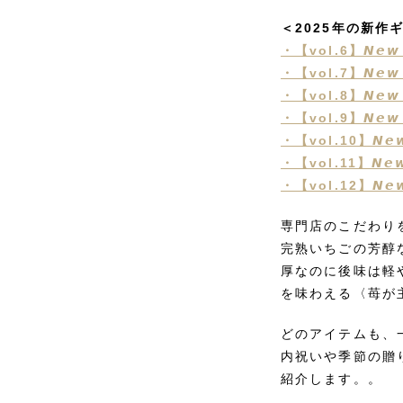
＜2025年の新作
・【vol.6】𝙉𝙚𝙬 𝙍
・【vol.7】𝙉𝙚𝙬 𝙍
・【vol.8】𝙉𝙚𝙬 𝙍
・【vol.9】𝙉𝙚𝙬 𝙍
・【vol.10】𝙉𝙚𝙬 
・【vol.11】𝙉𝙚𝙬 
・【vol.12】𝙉𝙚𝙬 
専門店のこだわり
完熟いちごの芳醇な
厚なのに後味は軽
を味わえる〈苺が
どのアイテムも、
内祝いや季節の贈
紹介します。。