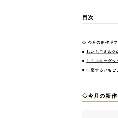
目次
◇
今月の新作ギフ
■
1.いちごミルク
■
2.ミルキーダッ
■
3.恋するいちご
◇今月の新作