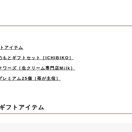
トアイテム
のもとギフトセット［ICHIBIKO］
クワーズ［生クリーム専門店Milk］
プレミアム25個［苺が主役］
ギフトアイテム