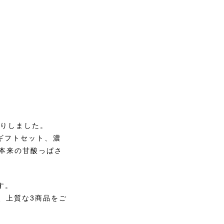
入りしました。
」ギフトセット、濃
め本来の甘酸っぱさ
す。
、上質な3商品をご