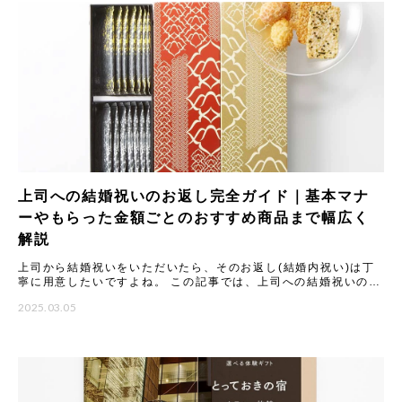
上司への結婚祝いのお返し完全ガイド｜基本マナ
ーやもらった金額ごとのおすすめ商品まで幅広く
解説
上司から結婚祝いをいただいたら、そのお返し(結婚内祝い)は丁
寧に用意したいですよね。 この記事では、上司への結婚祝いのお
返しに関する基本マナーから、もらった金額別の相場と喜ばれる
2025.03.05
ギ