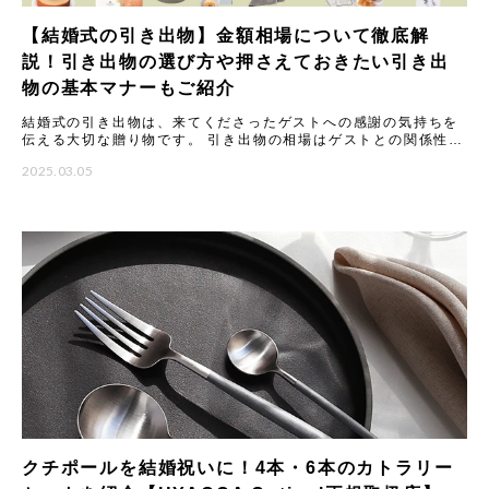
【結婚式の引き出物】金額相場について徹底解
説！引き出物の選び方や押さえておきたい引き出
物の基本マナーもご紹介
結婚式の引き出物は、来てくださったゲストへの感謝の気持ちを
伝える大切な贈り物です。 引き出物の相場はゲストとの関係性に
よって変わります。これは、いただくご祝儀の金額に合わせて品
2025.03.05
物の
クチポールを結婚祝いに！4本・6本のカトラリー