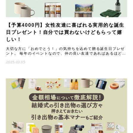
【予算4000円】女性友達に喜ばれる実用的な誕生
日プレゼント！自分では買わないけどもらって嬉
しい！
大切な方に「おめでとう！」の気持ちを込めて贈る誕生日プレゼ
ント。 毎年のイベントなので、仲の良い友達であればあるほど
「今年はどんなものを贈ろう？」と悩んでしまうことも多いので
2025.03.05
はない