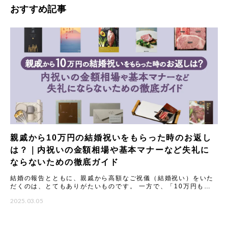
おすすめ記事
親戚から10万円の結婚祝いをもらった時のお返し
は？｜内祝いの金額相場や基本マナーなど失礼に
ならないための徹底ガイド
結婚の報告とともに、親戚から高額なご祝儀（結婚祝い）をいた
だくのは、とてもありがたいものです。 一方で、「10万円もの
結婚祝いをいただいた場合、内祝い（お返し）はどうすれば失礼
2025.03.05
にな