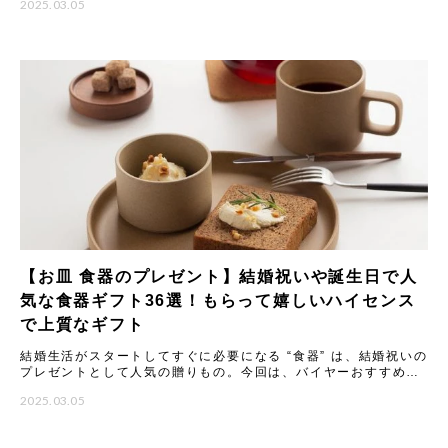
2025.03.05
め
【お皿 食器のプレゼント】結婚祝いや誕生日で人
気な食器ギフト36選！もらって嬉しいハイセンス
で上質なギフト
結婚生活がスタートしてすぐに必要になる “食器” は、結婚祝いの
プレゼントとして人気の贈りもの。今回は、バイヤーおすすめの
食器ギフトをご紹介します。大切な方に喜んでもらえる結婚祝い
2025.03.05