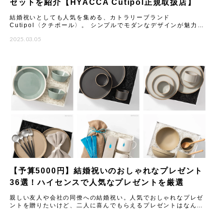
セットを紹介【HYACCA Cutipol正規取扱店】
結婚祝いとしても人気を集める、カトラリーブランド
Cutipol〈クチポール〉。 シンプルでモダンなデザインが魅力の
カトラリーは、いつもの食卓や料理を引き立ててくれるとSNSで
2025.03.05
も話
【予算5000円】結婚祝いのおしゃれなプレゼント
36選！ハイセンスで人気なプレゼントを厳選
親しい友人や会社の同僚への結婚祝い。人気でおしゃれなプレゼ
ントを贈りたいけど、二人に喜んでもらえるプレゼントはなんな
のか、悩みますよね。ここでは、予算5000円程度で買えるおすす