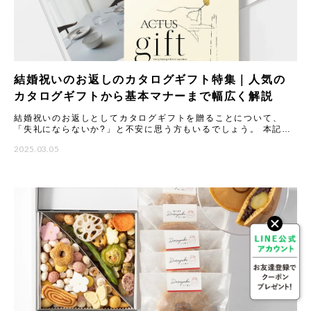
結婚祝いのお返しのカタログギフト特集｜人気の
カタログギフトから基本マナーまで幅広く解説
結婚祝いのお返しとしてカタログギフトを贈ることについて、
「失礼にならないか?」と不安に思う方もいるでしょう。 本記事
では、カタログギフトのメリットやマナーについて丁寧に解説し
2025.03.05
ます。