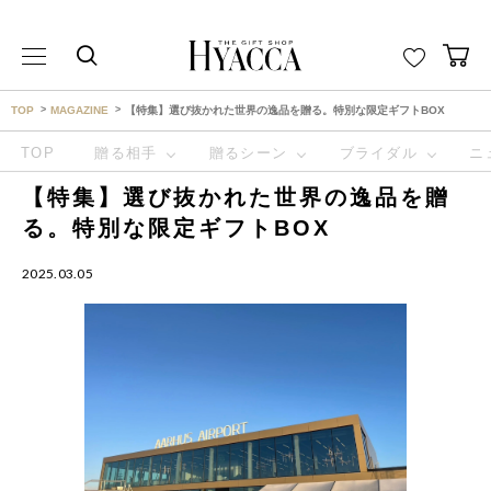
THE GIFT SHOP HYACCA （ヒャッカ） ｜HYACCA
TOP
MAGAZINE
【特集】選び抜かれた世界の逸品を贈る。特別な限定ギフトBOX
TOP
贈る相手
贈るシーン
ブライダル
ニ
【特集】選び抜かれた世界の逸品を贈
る。特別な限定ギフトBOX
2025.03.05