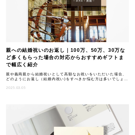
親への結婚祝いのお返し｜100万、50万、30万な
ど多くもらった場合の対応からおすすめギフトま
で幅広く紹介
親や義両親から結婚祝いとして高額なお祝いをいただいた場合、
どのようにお返し（結婚内祝い)をすべきか悩む方は多いでしょ
う。 本記事では、結婚祝いのお返しに関する基本マナーから、
2025.03.05
100