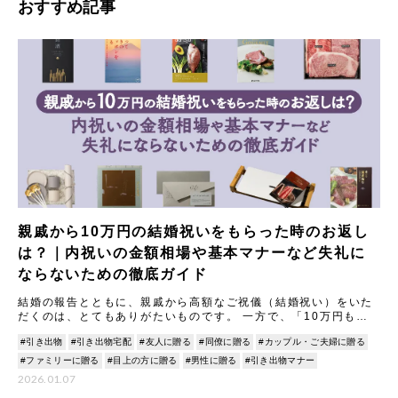
おすすめ記事
親戚から10万円の結婚祝いをもらった時のお返し
は？｜内祝いの金額相場や基本マナーなど失礼に
ならないための徹底ガイド
結婚の報告とともに、親戚から高額なご祝儀（結婚祝い）をいた
だくのは、とてもありがたいものです。 一方で、「10万円もの
結婚祝いをいただいた場合、内祝い（お返し）はどうすれば失礼
#引き出物
#引き出物宅配
#友人に贈る
#同僚に贈る
#カップル・ご夫婦に贈る
にな
#ファミリーに贈る
#目上の方に贈る
#男性に贈る
#引き出物マナー
2026.01.07