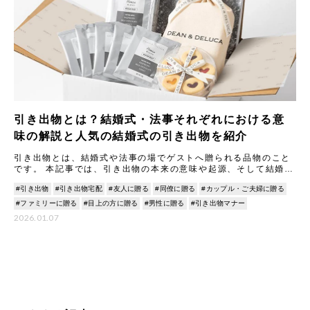
引き出物とは？結婚式・法事それぞれにおける意
味の解説と人気の結婚式の引き出物を紹介
引き出物とは、結婚式や法事の場でゲストへ贈られる品物のこと
です。 本記事では、引き出物の本来の意味や起源、そして結婚式
と法事（香典返し）それぞれの場合における基本マナーの違いを
#引き出物
#引き出物宅配
#友人に贈る
#同僚に贈る
#カップル・ご夫婦に贈る
解説
#ファミリーに贈る
#目上の方に贈る
#男性に贈る
#引き出物マナー
2026.01.07