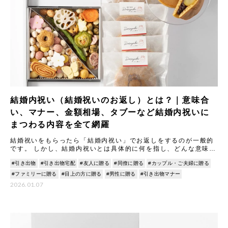
結婚内祝い（結婚祝いのお返し）とは？｜意味合
い、マナー、金額相場、タブーなど結婚内祝いに
まつわる内容を全て網羅
結婚祝いをもらったら「結婚内祝い」でお返しをするのが一般的
です。 しかし、結婚内祝いとは具体的に何を指し、どんな意味や
マナーがあるのでしょうか。 本記事では結婚内祝いの意味合いや
#引き出物
#引き出物宅配
#友人に贈る
#同僚に贈る
#カップル・ご夫婦に贈る
由
#ファミリーに贈る
#目上の方に贈る
#男性に贈る
#引き出物マナー
2026.01.07