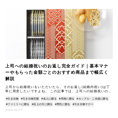
上司への結婚祝いのお返し完全ガイド｜基本マナ
ーやもらった金額ごとのおすすめ商品まで幅広く
解説
上司から結婚祝いをいただいたら、そのお返し(結婚内祝い)は丁
寧に用意したいですよね。 この記事では、上司への結婚祝いのお
返しに関する基本マナーから、もらった金額別の相場と喜ばれる
#引き出物
#引き出物宅配
#友人に贈る
#同僚に贈る
#カップル・ご夫婦に贈る
ギ
#ファミリーに贈る
#目上の方に贈る
#男性に贈る
#引き出物マナー
2026.01.07