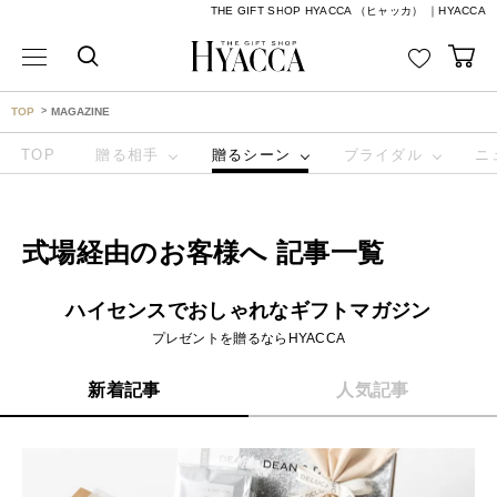
THE GIFT SHOP HYACCA （ヒャッカ） ｜HYACCA
TOP
MAGAZINE
TOP
贈る相手
贈るシーン
ブライダル
ニ
式場経由のお客様へ 記事一覧
ハイセンスでおしゃれなギフトマガジン
プレゼントを贈るならHYACCA
新着記事
人気記事