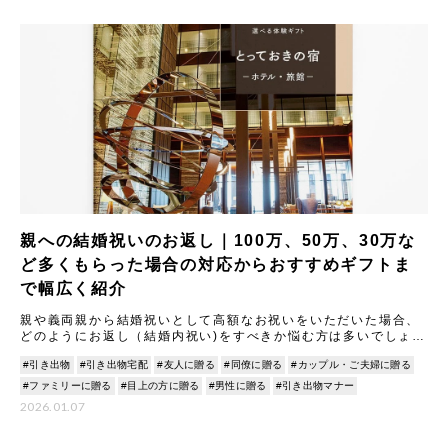
親への結婚祝いのお返し｜100万、50万、30万な
ど多くもらった場合の対応からおすすめギフトま
で幅広く紹介
親や義両親から結婚祝いとして高額なお祝いをいただいた場合、
どのようにお返し（結婚内祝い)をすべきか悩む方は多いでしょ
う。 本記事では、結婚祝いのお返しに関する基本マナーから、
#引き出物
#引き出物宅配
#友人に贈る
#同僚に贈る
#カップル・ご夫婦に贈る
100
#ファミリーに贈る
#目上の方に贈る
#男性に贈る
#引き出物マナー
2026.01.07