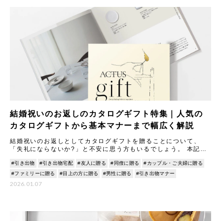
結婚祝いのお返しのカタログギフト特集｜人気の
カタログギフトから基本マナーまで幅広く解説
結婚祝いのお返しとしてカタログギフトを贈ることについて、
「失礼にならないか?」と不安に思う方もいるでしょう。 本記事
では、カタログギフトのメリットやマナーについて丁寧に解説し
#引き出物
#引き出物宅配
#友人に贈る
#同僚に贈る
#カップル・ご夫婦に贈る
ます。
#ファミリーに贈る
#目上の方に贈る
#男性に贈る
#引き出物マナー
2026.01.07