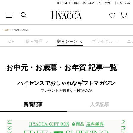
THE GIFT SHOP HYACCA （ヒャッカ） ｜HYACCA
TOP
MAGAZINE
TOP
贈る相手
贈るシーン
ブライダル
ニ
お中元・お歳暮・お年賀 記事一覧
ハイセンスでおしゃれなギフトマガジン
プレゼントを贈るならHYACCA
新着記事
人気記事