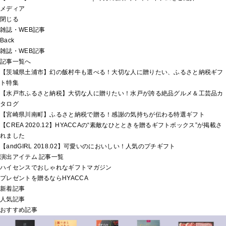
メディア
閉じる
雑誌・WEB記事
Back
雑誌・WEB記事
記事一覧へ
【茨城県土浦市】幻の飯村牛も選べる！大切な人に贈りたい、ふるさと納税ギフ
ト特集
【水戸市ふるさと納税】大切な人に贈りたい！水戸が誇る絶品グルメ＆工芸品カ
タログ
【宮崎県川南町】ふるさと納税で贈る！感謝の気持ちが伝わる特選ギフト
【CREA 2020.12】HYACCAの“素敵なひとときを贈るギフトボックス”が掲載さ
れました
【andGIRL 2018.02】可愛いのにおいしい！人気のプチギフト
演出アイテム 記事一覧
ハイセンスでおしゃれなギフトマガジン
プレゼントを贈るならHYACCA
新着記事
人気記事
おすすめ記事