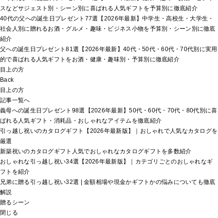
スなどサジェスト別・シーン別に喜ばれる人気ギフトを予算別に徹底紹介
40代の父への誕生日プレゼント77選【2026年最新】中学生・高校生・大学生・
社会人別に贈れるお酒・グルメ・趣味・ビジネス小物を予算別・シーン別に徹底
紹介
父への誕生日プレゼント81選【2026年最新】40代・50代・60代・70代別に実用
的で喜ばれる人気ギフトをお酒・健康・趣味別・予算別に徹底紹介
目上の方
Back
目上の方
記事一覧へ
義母への誕生日プレゼント98選【2026年最新】50代・60代・70代・80代別に喜
ばれる人気ギフト・消耗品・おしゃれなアイテムを徹底紹介
引っ越し祝いのカタログギフト【2026年最新版】｜おしゃれで人気なカタログを
厳選
新築祝いのカタログギフト人気でおしゃれなカタログギフトを多数紹介
おしゃれな引っ越し祝い34選【2026年最新版】｜カテゴリごとのおしゃれなギ
フトを紹介
兄弟に贈る引っ越し祝い32選 | 金額相場や現金かギフトかの悩みについても徹底
解説
贈るシーン
閉じる