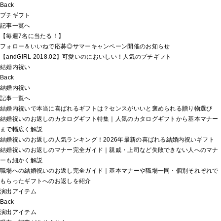
Back
プチギフト
記事一覧へ
【毎週7名に当たる！】
フォロー＆いいねで応募◎サマーキャンペーン開催のお知らせ
【andGIRL 2018.02】可愛いのにおいしい！人気のプチギフト
結婚内祝い
Back
結婚内祝い
記事一覧へ
結婚内祝いで本当に喜ばれるギフトは？センスがいいと褒められる贈り物選び
結婚祝いのお返しのカタログギフト特集｜人気のカタログギフトから基本マナー
まで幅広く解説
結婚祝いのお返しの人気ランキング！2026年最新の喜ばれる結婚内祝いギフト
結婚祝いのお返しのマナー完全ガイド｜親戚・上司など失敗できない人へのマナ
ーも細かく解説
職場への結婚祝いのお返し完全ガイド｜基本マナーや職場一同・個別それぞれで
もらったギフトへのお返しを紹介
演出アイテム
Back
演出アイテム