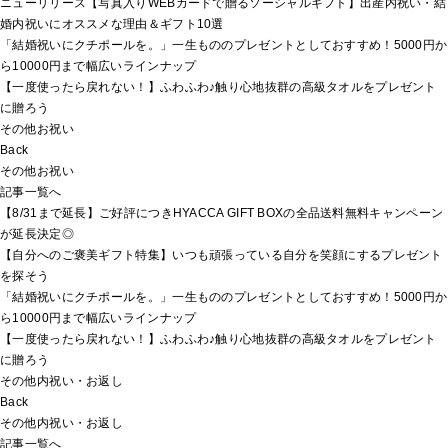
ニューリリース【写真入りWEBカードで贈るソーシャルギフト】出産内祝い・結
婚内祝いにオススメな理由＆ギフト10選
「結婚祝いにクチポールを。」一生もののプレゼントとしておすすめ！5000円か
ら10000円まで幅広いラインナップ
【一度使ったら戻れない！】ふわふわ♪触り心地抜群の高級タオルをプレゼント
に贈ろう
その他お祝い
Back
その他お祝い
記事一覧へ
【8/31まで延長】ご好評につきHYACCA GIFT BOXの全品送料無料キャンペーン
が延長決定◎
【自分へのご褒美ギフト特集】いつも頑張っている自分を笑顔にするプレゼント
を探そう
「結婚祝いにクチポールを。」一生もののプレゼントとしておすすめ！5000円か
ら10000円まで幅広いラインナップ
【一度使ったら戻れない！】ふわふわ♪触り心地抜群の高級タオルをプレゼント
に贈ろう
その他内祝い・お返し
Back
その他内祝い・お返し
記事一覧へ