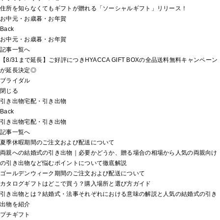
住所を知らなくてもギフトが贈れる「ソーシャルギフト」リリース！
お中元・お歳暮・お年賀
Back
お中元・お歳暮・お年賀
記事一覧へ
【8/31まで延長】ご好評につきHYACCA GIFT BOXの全品送料無料キャンペーン
が延長決定◎
ブライダル
閉じる
引き出物宅配・引き出物
Back
引き出物宅配・引き出物
記事一覧へ
夏季休暇期間のご注文および配送について
両親への結婚式の引き出物｜必要かどうか、贈る場合の相場から人気の両親向け
の引き出物など悩むポイントについて徹底解説
ゴールデンウィーク期間のご注文および配送について
カタログギフトはどこで買う？購入場所と選び方ガイド
引き出物とは？結婚式・法事それぞれにおける意味の解説と人気の結婚式の引き
出物を紹介
プチギフト