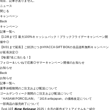
現在、記事がありません。
ニュース
閉じる
キャンペーン
Back
キャンペーン
記事一覧へ
【12/8まで】最大100%キャッシュバック！ブラックフライデーキャンペーン開
催中◎
【8/31まで延長】ご好評につきHYACCA GIFT BOXの全品送料無料キャンペーン
が延長決定◎
【毎週7名に当たる！】
フォロー＆いいねで応募◎サマーキャンペーン開催のお知らせ
お知らせ
Back
お知らせ
記事一覧へ
夏季休暇期間のご注文および配送について
ゴールデンウィーク期間のご注文および配送について
「HASAMI PORCELAIN」「1616 aritajapan」の価格改定について
一部商品の販売終了について
【vol.10】𝙉𝙚𝙬 𝙍𝙚𝙡𝙚𝙖𝙨𝙚 2025｜今月の新作ギフトアイテムをご紹介