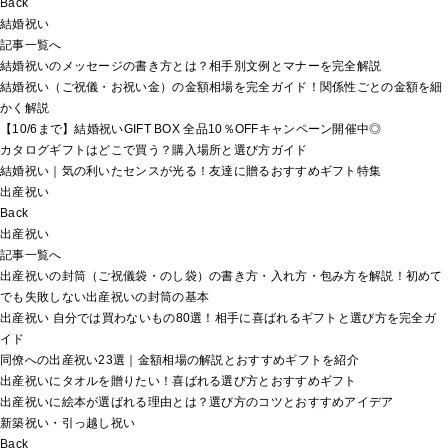
Back
結婚祝い
記事一覧へ
結婚祝いのメッセージの書き方とは？相手別文例とマナーを完全解説
結婚祝い（ご祝儀・お祝い金）の金額相場を完全ガイド！関係性ごとの金額を細
かく解説
【10/6まで】結婚祝いGIFT BOX 全品10％OFFキャンペーン開催中◎
カタログギフトはどこで買う？購入場所と選び方ガイド
結婚祝い｜気の利いたセンスが光る！友達に贈るおすすめギフト特集
出産祝い
Back
出産祝い
記事一覧へ
出産祝いの封筒（ご祝儀袋・のし袋）の書き方・入れ方・包み方を解説！初めて
でも失敗しない出産祝いの封筒の基本
出産祝い 自分では買わないもの80選！相手に喜ばれるギフトと選び方を完全ガ
イド
同僚への出産祝い23選｜金額相場の解説とおすすめギフトを紹介
出産祝いにタオルを贈りたい！喜ばれる選び方とおすすめギフト
出産祝いに絵本が選ばれる理由とは？選び方のコツとおすすめアイデア
新築祝い・引っ越し祝い
Back