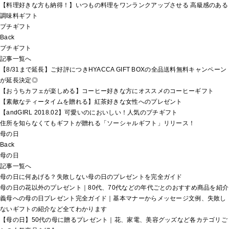
【料理好きな方も納得！】いつもの料理をワンランクアップさせる 高級感のある
調味料ギフト
プチギフト
Back
プチギフト
記事一覧へ
【8/31まで延長】ご好評につきHYACCA GIFT BOXの全品送料無料キャンペーン
が延長決定◎
【おうちカフェが楽しめる】コーヒー好きな方にオススメのコーヒーギフト
【素敵なティータイムを贈れる】紅茶好きな女性へのプレゼント
【andGIRL 2018.02】可愛いのにおいしい！人気のプチギフト
住所を知らなくてもギフトが贈れる「ソーシャルギフト」リリース！
母の日
Back
母の日
記事一覧へ
母の日に何あげる？失敗しない母の日のプレゼントを完全ガイド
母の日の花以外のプレゼント｜80代、70代などの年代ごとのおすすめ商品を紹介
義母への母の日プレゼント完全ガイド｜基本マナーからメッセージ文例、失敗し
ないギフトの紹介など全てわかります
【母の日】50代の母に贈るプレゼント｜花、家電、美容グッズなど各カテゴリご