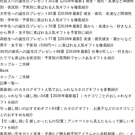
社会人への誕生日プレゼント101選【2026年最新】彼女・彼氏・友達など関係性
別・状況別・予算別に喜ばれる人気ギフトを徹底紹介
大学生への誕生日プレゼント83選【2026年最新】彼女・彼氏・友達など関係性
別・学年別・予算別に喜ばれる人気ギフトを徹底紹介
中学生への誕生日プレゼント70選【2026年最新】親から・友達から・好きな人
から男子・女子別に喜ばれる人気ギフトを予算別に紹介
高校生への誕生日プレゼント77選【2026年最新】友達・彼氏彼女・親からなど
男子・女子別・予算別（500円〜）に喜ばれる人気ギフトを徹底紹介
30代の彼氏への誕生日プレゼント88選【2026年最新】仕事が忙しい・付き合い
たてでも喜ばれる状況別・予算別の実用的でセンスあるギフトを紹介
カップル・ご夫婦
Back
カップル・ご夫婦
記事一覧へ
新築祝いのカタログギフト人気でおしゃれなカタログギフトを多数紹介
おしゃれな引っ越し祝い34選【2026年最新版】｜カテゴリごとのおしゃれなギ
フトを紹介
引っ越し祝いのおすすめギフト63選｜カタログギフト、お菓子などのカテゴリご
とのおすすめを紹介
【引っ越し祝い】嬉しかったもの52選｜アンケートから見えたもらって嬉しいギ
フトを紹介
新居祝い完全ガイド友達・兄弟など贈る相手別アイテムから金額相場・のし・メ