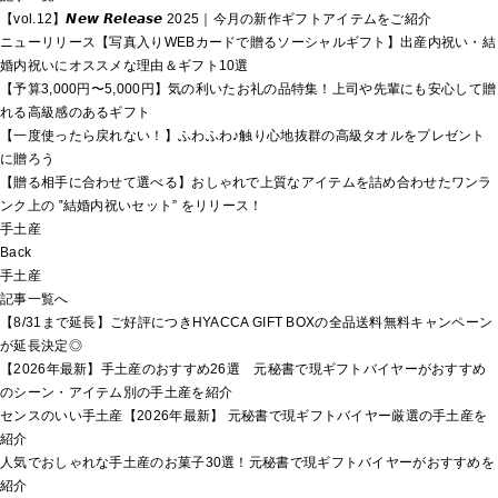
【vol.12】𝙉𝙚𝙬 𝙍𝙚𝙡𝙚𝙖𝙨𝙚 2025｜今月の新作ギフトアイテムをご紹介
ニューリリース【写真入りWEBカードで贈るソーシャルギフト】出産内祝い・結
婚内祝いにオススメな理由＆ギフト10選
【予算3,000円〜5,000円】気の利いたお礼の品特集！上司や先輩にも安心して贈
れる高級感のあるギフト
【一度使ったら戻れない！】ふわふわ♪触り心地抜群の高級タオルをプレゼント
に贈ろう
【贈る相手に合わせて選べる】おしゃれで上質なアイテムを詰め合わせたワンラ
ンク上の ‟結婚内祝いセット” をリリース！
手土産
Back
手土産
記事一覧へ
【8/31まで延長】ご好評につきHYACCA GIFT BOXの全品送料無料キャンペーン
が延長決定◎
【2026年最新】手土産のおすすめ26選 元秘書で現ギフトバイヤーがおすすめ
のシーン・アイテム別の手土産を紹介
センスのいい手土産【2026年最新】 元秘書で現ギフトバイヤー厳選の手土産を
紹介
人気でおしゃれな手土産のお菓子30選！元秘書で現ギフトバイヤーがおすすめを
紹介