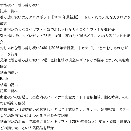
新築祝い・引っ越し祝い
記事一覧へ
引っ越し祝いのカタログギフト【2026年最新版】｜おしゃれで人気なカタログを
厳選
新築祝いのカタログギフト人気でおしゃれなカタログギフトを多数紹介
引っ越し祝いのプレゼント72選｜友達、家族など贈る相手ごとの人気ギフトを紹
介
おしゃれな引っ越し祝い34選【2026年最新版】｜カテゴリごとのおしゃれなギ
フトを紹介
兄弟に贈る引っ越し祝い32選 | 金額相場や現金かギフトかの悩みについても徹底
解説
結婚内祝い
Back
結婚内祝い
記事一覧へ
出産祝いのお返し（出産内祝い）マナー完全ガイド｜金額相場、贈る時期、のし
など幅広く解説
結婚内祝い（結婚祝いのお返し）とは？｜意味合い、マナー、金額相場、タブー
など結婚内祝いにまつわる内容を全て網羅
結婚祝いのお返しで本当に喜ばれるギフト【2026年最新版】友達・親戚・職場な
どの贈り先ごとの人気商品を紹介