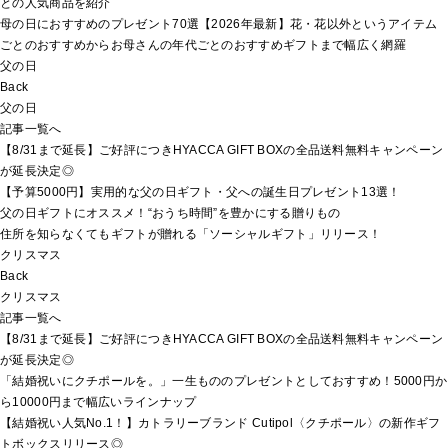
との人気商品を紹介
母の日におすすめのプレゼント70選【2026年最新】花・花以外というアイテム
ごとのおすすめからお母さんの年代ごとのおすすめギフトまで幅広く網羅
父の日
Back
父の日
記事一覧へ
【8/31まで延長】ご好評につきHYACCA GIFT BOXの全品送料無料キャンペーン
が延長決定◎
【予算5000円】実用的な父の日ギフト・父への誕生日プレゼント13選！
父の日ギフトにオススメ！“おうち時間”を豊かにする贈りもの
住所を知らなくてもギフトが贈れる「ソーシャルギフト」リリース！
クリスマス
Back
クリスマス
記事一覧へ
【8/31まで延長】ご好評につきHYACCA GIFT BOXの全品送料無料キャンペーン
が延長決定◎
「結婚祝いにクチポールを。」一生もののプレゼントとしておすすめ！5000円か
ら10000円まで幅広いラインナップ
【結婚祝い人気No.1！】カトラリーブランド Cutipol〈クチポール〉の新作ギフ
トボックスリリース◎