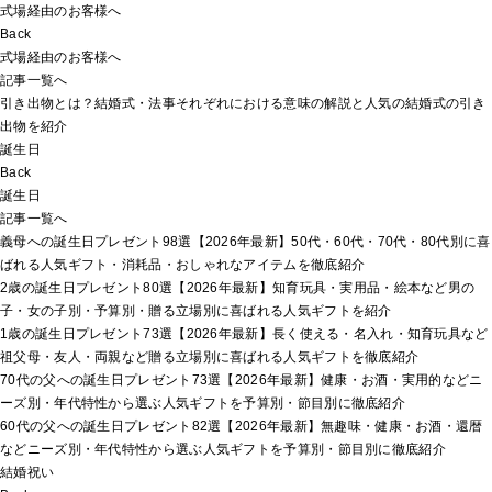
式場経由のお客様へ
Back
式場経由のお客様へ
記事一覧へ
引き出物とは？結婚式・法事それぞれにおける意味の解説と人気の結婚式の引き
出物を紹介
誕生日
Back
誕生日
記事一覧へ
義母への誕生日プレゼント98選【2026年最新】50代・60代・70代・80代別に喜
ばれる人気ギフト・消耗品・おしゃれなアイテムを徹底紹介
2歳の誕生日プレゼント80選【2026年最新】知育玩具・実用品・絵本など男の
子・女の子別・予算別・贈る立場別に喜ばれる人気ギフトを紹介
1歳の誕生日プレゼント73選【2026年最新】長く使える・名入れ・知育玩具など
祖父母・友人・両親など贈る立場別に喜ばれる人気ギフトを徹底紹介
70代の父への誕生日プレゼント73選【2026年最新】健康・お酒・実用的などニ
ーズ別・年代特性から選ぶ人気ギフトを予算別・節目別に徹底紹介
60代の父への誕生日プレゼント82選【2026年最新】無趣味・健康・お酒・還暦
などニーズ別・年代特性から選ぶ人気ギフトを予算別・節目別に徹底紹介
結婚祝い