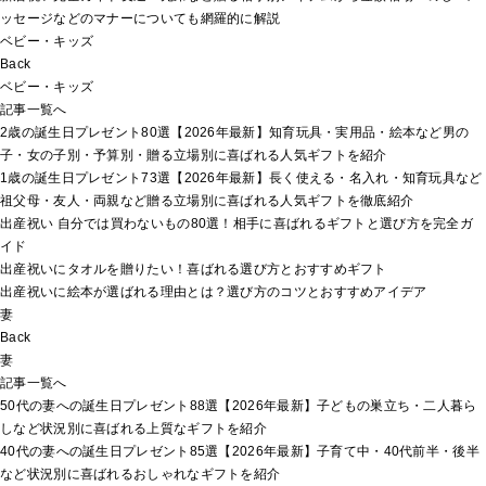
ッセージなどのマナーについても網羅的に解説
ベビー・キッズ
Back
ベビー・キッズ
記事一覧へ
2歳の誕生日プレゼント80選【2026年最新】知育玩具・実用品・絵本など男の
子・女の子別・予算別・贈る立場別に喜ばれる人気ギフトを紹介
1歳の誕生日プレゼント73選【2026年最新】長く使える・名入れ・知育玩具など
祖父母・友人・両親など贈る立場別に喜ばれる人気ギフトを徹底紹介
出産祝い 自分では買わないもの80選！相手に喜ばれるギフトと選び方を完全ガ
イド
出産祝いにタオルを贈りたい！喜ばれる選び方とおすすめギフト
出産祝いに絵本が選ばれる理由とは？選び方のコツとおすすめアイデア
妻
Back
妻
記事一覧へ
50代の妻への誕生日プレゼント88選【2026年最新】子どもの巣立ち・二人暮ら
しなど状況別に喜ばれる上質なギフトを紹介
40代の妻への誕生日プレゼント85選【2026年最新】子育て中・40代前半・後半
など状況別に喜ばれるおしゃれなギフトを紹介