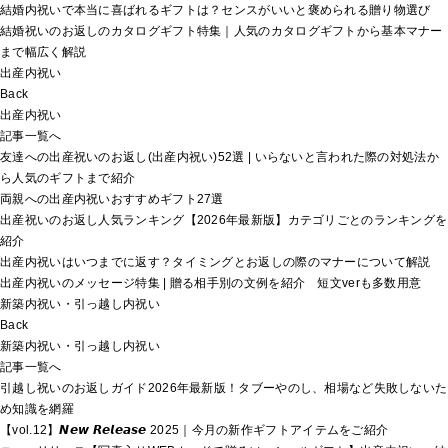
結婚内祝いで本当に喜ばれるギフトは？センスがいいと褒められる贈り物選び
結婚祝いのお返しのカタログギフト特集｜人気のカタログギフトから基本マナー
まで幅広く解説
出産内祝い
Back
出産内祝い
記事一覧へ
友達への出産祝いのお返し(出産内祝い)52選 | いらないと言われた際の対処法か
ら人気のギフトまで紹介
両親への出産内祝いおすすめギフト27選
出産祝いのお返し人気ランキング【2026年最新版】カテゴリごとのランキングを
紹介
出産内祝いはいつまでに返す？タイミングとお返しの際のマナーについて解説
出産内祝いのメッセージ特集 | 贈る相手別の文例を紹介 短文verも多数用意
新築内祝い・引っ越し内祝い
Back
新築内祝い・引っ越し内祝い
記事一覧へ
引越し祝いのお返しガイド2026年最新版！タブーやのし、相場など失敗しないた
め知識を網羅
【vol.12】𝙉𝙚𝙬 𝙍𝙚𝙡𝙚𝙖𝙨𝙚 2025｜今月の新作ギフトアイテムをご紹介