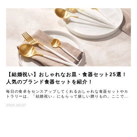
【結婚祝い】おしゃれなお皿・食器セット25選！
人気のブランド食器セットを紹介！
毎日の食卓をセンスアップしてくれるおしゃれな食器セットやカ
トラリーは、「結婚祝い」にもらって嬉しい贈りもの。ここで
は、ギフトのプロが一点一点こだわってセレクトした、もらって
2025.03.07
嬉しいテ