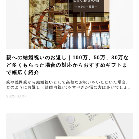
親への結婚祝いのお返し｜100万、50万、30万な
ど多くもらった場合の対応からおすすめギフトま
で幅広く紹介
親や義両親から結婚祝いとして高額なお祝いをいただいた場合、
どのようにお返し（結婚内祝い)をすべきか悩む方は多いでしょ
う。 本記事では、結婚祝いのお返しに関する基本マナーから、
2025.03.07
100