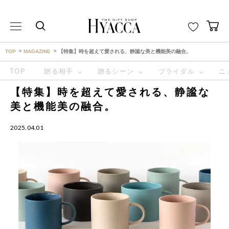
THE GIFT SHOP HYACCA （ヒャッカ） ｜HYACCA
TOP
MAGAZINE
【特集】時を超えて愛される、静謐な美と機能美の融合。
TOP
贈る相手
贈るシーン
ブライダル
ニ
【特集】時を超えて愛される、静謐な
美と機能美の融合。
2025.04.01