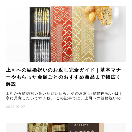
上司への結婚祝いのお返し完全ガイド｜基本マナ
ーやもらった金額ごとのおすすめ商品まで幅広く
解説
上司から結婚祝いをいただいたら、そのお返し(結婚内祝い)は丁
寧に用意したいですよね。 この記事では、上司への結婚祝いのお
返しに関する基本マナーから、もらった金額別の相場と喜ばれる
2025.03.07
ギ