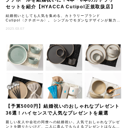
セットを紹介【HYACCA Cutipol正規取扱店】
結婚祝いとしても人気を集める、カトラリーブランド
Cutipol〈クチポール〉。 シンプルでモダンなデザインが魅力の
カトラリーは、いつもの食卓や料理を引き立ててくれるとSNSで
2025.03.07
も話
【予算5000円】結婚祝いのおしゃれなプレゼント
36選！ハイセンスで人気なプレゼントを厳選
親しい友人や会社の同僚への結婚祝い。人気でおしゃれなプレゼ
ントを贈りたいけど、二人に喜んでもらえるプレゼントはなんな