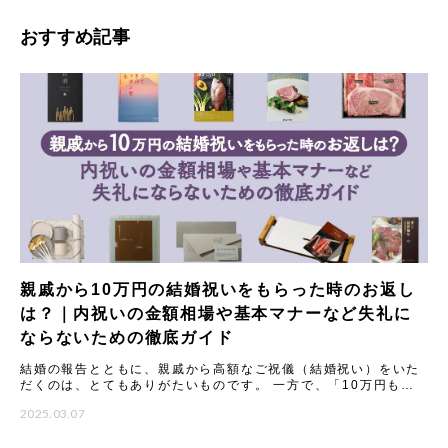
おすすめ記事
親戚から10万円の結婚祝いをもらった時のお返し
は？｜内祝いの金額相場や基本マナーなど失礼に
ならないための徹底ガイド
結婚の報告とともに、親戚から高額なご祝儀（結婚祝い）をいた
だくのは、とてもありがたいものです。 一方で、「10万円もの
結婚祝いをいただいた場合、内祝い（お返し）はどうすれば失礼
2025.03.07
にな