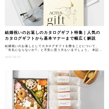
結婚祝いのお返しのカタログギフト特集｜人気の
カタログギフトから基本マナーまで幅広く解説
結婚祝いのお返しとしてカタログギフトを贈ることについて、
「失礼にならないか?」と不安に思う方もいるでしょう。 本記事
では、カタログギフトのメリットやマナーについて丁寧に解説し
2025.03.07
ます。