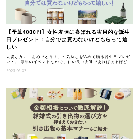
【予算4000円】女性友達に喜ばれる実用的な誕生
日プレゼント！自分では買わないけどもらって嬉
しい！
大切な方に「おめでとう！」の気持ちを込めて贈る誕生日プレゼ
ント。 毎年のイベントなので、仲の良い友達であればあるほど
「今年はどんなものを贈ろう？」と悩んでしまうことも多いので
2025.03.07
はない