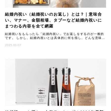
結婚内祝い（結婚祝いのお返し）とは？｜意味合
い、マナー、金額相場、タブーなど結婚内祝いに
まつわる内容を全て網羅
結婚祝いをもらったら「結婚内祝い」でお返しをするのが一般的
です。 しかし、結婚内祝いとは具体的に何を指し、どんな意味や
マナーがあるのでしょうか。 本記事では結婚内祝いの意味合いや
2025.03.07
由