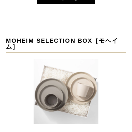
MOHEIM SELECTION BOX［モヘイ
ム］