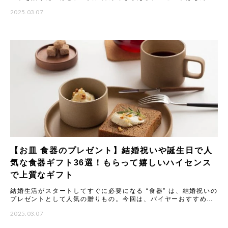
のか、悩みますよね。ここでは、予算5000円程度で買えるおすす
2025.03.07
め
【お皿 食器のプレゼント】結婚祝いや誕生日で人
気な食器ギフト36選！もらって嬉しいハイセンス
で上質なギフト
結婚生活がスタートしてすぐに必要になる “食器” は、結婚祝いの
プレゼントとして人気の贈りもの。今回は、バイヤーおすすめの
食器ギフトをご紹介します。大切な方に喜んでもらえる結婚祝い
2025.03.07