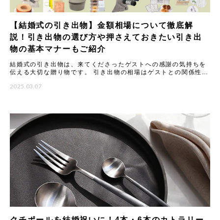
【結婚式の引き出物】金額相場について徹底解
説！引き出物の選び方や押さえておきたい引き出
物の基本マナーもご紹介
結婚式の引き出物は、来てくださったゲストへの感謝の気持ちを
伝える大切な贈り物です。 引き出物の相場はゲストとの関係性に
よって変わります。これは、いただくご祝儀の金額に合わせて品
2025.03.07
物の
クチポールを結婚祝いに！4本・6本のカトラリー