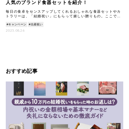
人気のブランド食器セットを紹介！
毎日の食卓をセンスアップしてくれるおしゃれな食器セットやカ
トラリーは、「結婚祝い」にもらって嬉しい贈りもの。ここで
は、ギフトのプロが一点一点こだわってセレクトした、もらって
#キャンペーン
#出産祝い
嬉しいテ
2025.08.26
おすすめ記事