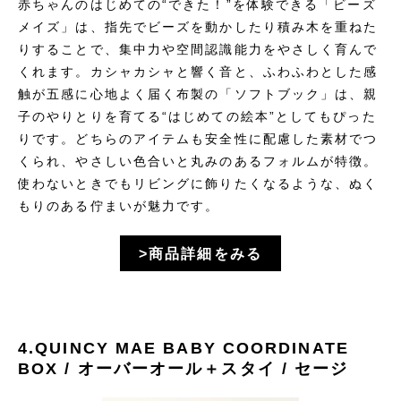
赤ちゃんのはじめての“できた！”を体験できる「ビーズ
メイズ」は、指先でビーズを動かしたり積み木を重ねた
りすることで、集中力や空間認識能力をやさしく育んで
くれます。カシャカシャと響く音と、ふわふわとした感
触が五感に心地よく届く布製の「ソフトブック」は、親
子のやりとりを育てる“はじめての絵本”としてもぴった
りです。どちらのアイテムも安全性に配慮した素材でつ
くられ、やさしい色合いと丸みのあるフォルムが特徴。
使わないときでもリビングに飾りたくなるような、ぬく
もりのある佇まいが魅力です。
>商品詳細をみる
4.QUINCY MAE BABY COORDINATE
BOX / オーバーオール＋スタイ / セージ