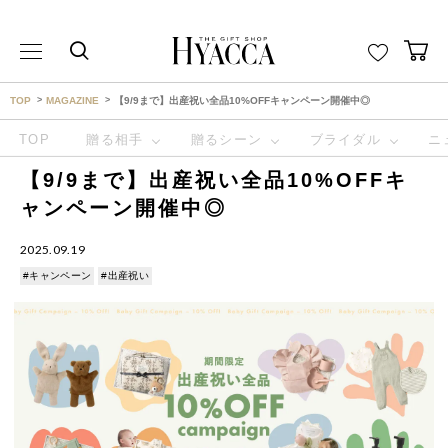
THE GIFT SHOP HYACCA （ヒャッカ） ｜HYACCA
TOP
MAGAZINE
【9/9まで】出産祝い全品10%OFFキャンペーン開催中◎
TOP
贈る相手
贈るシーン
ブライダル
ニ
【9/9まで】出産祝い全品10%OFFキ
ャンペーン開催中◎
2025.09.19
#キャンペーン
#出産祝い