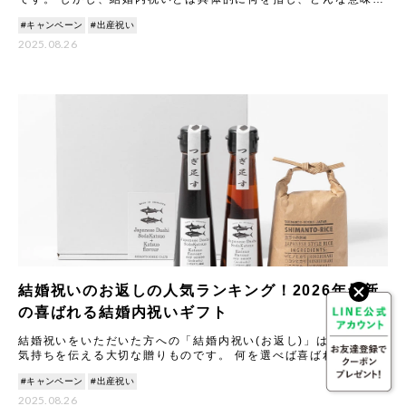
マナーがあるのでしょうか。 本記事では結婚内祝いの意味合いや
#キャンペーン
#出産祝い
由
2025.08.26
結婚祝いのお返しの人気ランキング！2026年最新
の喜ばれる結婚内祝いギフト
結婚祝いをいただいた方への「結婚内祝い(お返し)」は、感謝の
気持ちを伝える大切な贈りものです。 何を選べば喜ばれるか悩む
ことも多いですが、2026年最新のトレンドや人気アイテムを知
#キャンペーン
#出産祝い
2025.08.26