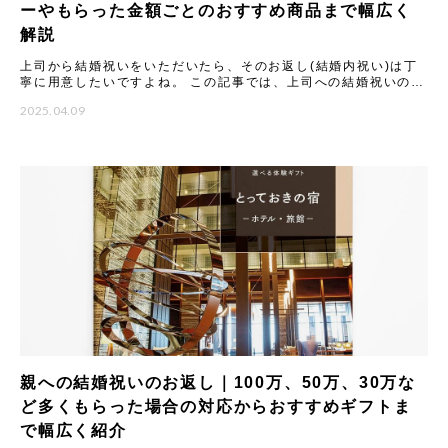
ーやもらった金額ごとのおすすめ商品まで幅広く
解説
上司から結婚祝いをいただいたら、そのお返し(結婚内祝い)は丁
寧に用意したいですよね。 この記事では、上司への結婚祝いのお
返しに関する基本マナーから、もらった金額別の相場と喜ばれる
2025.04.09
ギ
親への結婚祝いのお返し｜100万、50万、30万な
ど多くもらった場合の対応からおすすめギフトま
で幅広く紹介