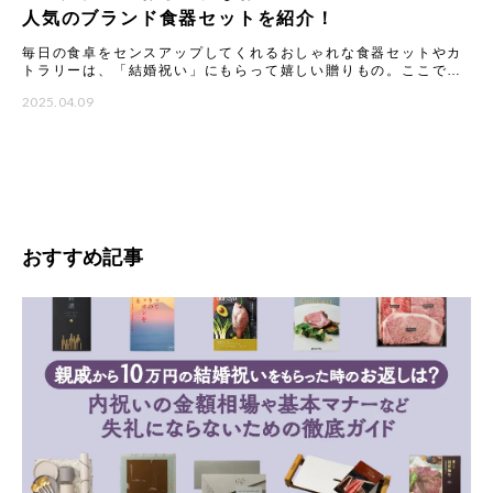
人気のブランド食器セットを紹介！
毎日の食卓をセンスアップしてくれるおしゃれな食器セットやカ
トラリーは、「結婚祝い」にもらって嬉しい贈りもの。ここで
は、ギフトのプロが一点一点こだわってセレクトした、もらって
2025.04.09
嬉しいテ
おすすめ記事