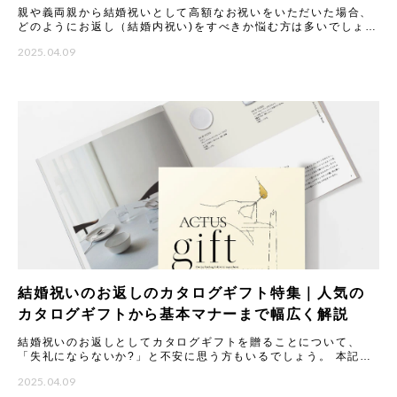
親や義両親から結婚祝いとして高額なお祝いをいただいた場合、
どのようにお返し（結婚内祝い)をすべきか悩む方は多いでしょ
う。 本記事では、結婚祝いのお返しに関する基本マナーから、
2025.04.09
100
結婚祝いのお返しのカタログギフト特集｜人気の
カタログギフトから基本マナーまで幅広く解説
結婚祝いのお返しとしてカタログギフトを贈ることについて、
「失礼にならないか?」と不安に思う方もいるでしょう。 本記事
では、カタログギフトのメリットやマナーについて丁寧に解説し
2025.04.09
ます。