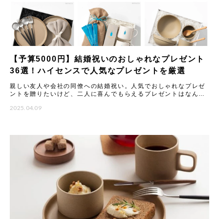
【予算5000円】結婚祝いのおしゃれなプレゼント
36選！ハイセンスで人気なプレゼントを厳選
親しい友人や会社の同僚への結婚祝い。人気でおしゃれなプレゼ
ントを贈りたいけど、二人に喜んでもらえるプレゼントはなんな
のか、悩みますよね。ここでは、予算5000円程度で買えるおすす
2025.04.09
め