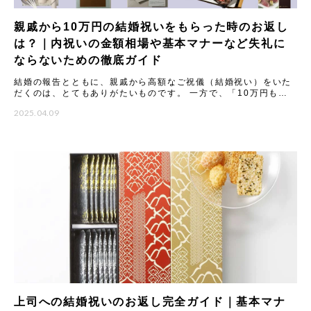
親戚から10万円の結婚祝いをもらった時のお返し
は？｜内祝いの金額相場や基本マナーなど失礼に
ならないための徹底ガイド
結婚の報告とともに、親戚から高額なご祝儀（結婚祝い）をいた
だくのは、とてもありがたいものです。 一方で、「10万円もの
結婚祝いをいただいた場合、内祝い（お返し）はどうすれば失礼
2025.04.09
にな
上司への結婚祝いのお返し完全ガイド｜基本マナ