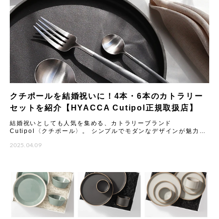
クチポールを結婚祝いに！4本・6本のカトラリー
セットを紹介【HYACCA Cutipol正規取扱店】
結婚祝いとしても人気を集める、カトラリーブランド
Cutipol〈クチポール〉。 シンプルでモダンなデザインが魅力の
カトラリーは、いつもの食卓や料理を引き立ててくれるとSNSで
2025.04.09
も話