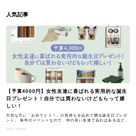
人気記事
【予算4000円】女性友達に喜ばれる実用的な誕生
日プレゼント！自分では買わないけどもらって嬉
しい！
大切な方に「おめでとう！」の気持ちを込めて贈る誕生日プレゼ
ント。 毎年のイベントなので、仲の良い友達であればあるほど
「今年はどんなものを贈ろう？」と悩んでしまうことも多いので
2025.04.09
はない