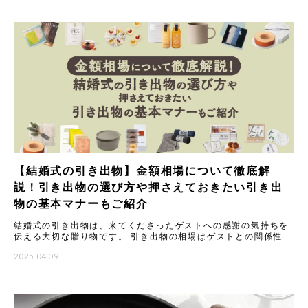
【結婚式の引き出物】金額相場について徹底解
説！引き出物の選び方や押さえておきたい引き出
物の基本マナーもご紹介
結婚式の引き出物は、来てくださったゲストへの感謝の気持ちを
伝える大切な贈り物です。 引き出物の相場はゲストとの関係性に
よって変わります。これは、いただくご祝儀の金額に合わせて品
2025.04.09
物の