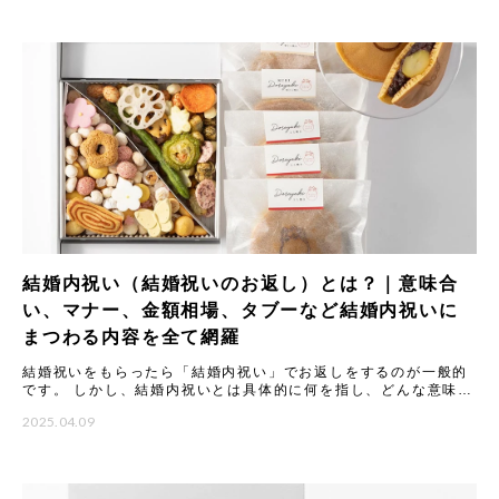
結婚内祝い（結婚祝いのお返し）とは？｜意味合
い、マナー、金額相場、タブーなど結婚内祝いに
まつわる内容を全て網羅
結婚祝いをもらったら「結婚内祝い」でお返しをするのが一般的
です。 しかし、結婚内祝いとは具体的に何を指し、どんな意味や
マナーがあるのでしょうか。 本記事では結婚内祝いの意味合いや
2025.04.09
由