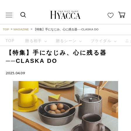
THE GIFT SHOP HYACCA （ヒャッカ） ｜HYACCA
TOP
MAGAZINE
【特集】手になじみ、心に残る器──CLASKA DO
TOP
贈る相手
贈るシーン
ブライダル
ニ
【特集】手になじみ、心に残る器
──CLASKA DO
2025.04.09