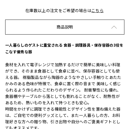
在庫数以上の注文をご希望の場合は
こちら
商品説明
一人暮らしのゲストに重宝される 食器・調理器具・保存容器の3役を
こなす優秀な器
食材を入れて電子レンジで加熱するだけで簡単に美味しい料理
ができ、そのまま食器として食卓に並べ、保存容器としても使
える器。 樹脂製品ながら陶器のようなやさしい手触りとあたた
かみのある色味が特徴で、食卓に置く際の音まで 美味しく感じ
られるよう作られたこだわりのデザイン。 耐衝撃性にも優れ、
食器棚やテーブルから落としても割れることがなく、耐熱性が
あるため、熱いものを入れて持つときも安心。
時間をかけずに調理できる機能性とデザイン性を兼ね備えた器
は、ご自宅での便利グッズとして、また一人暮らしの方、お料
理好きな方への贈り物、引き出物や自分へのご褒美ギフトとし
てもオススメです。