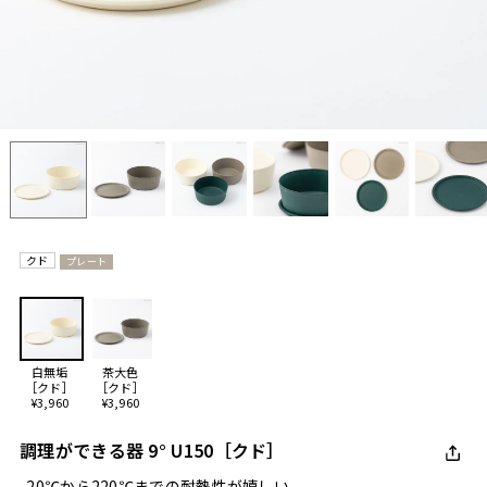
クド
プレート
白無垢
茶大色
［クド］
［クド］
¥3,960
¥3,960
調理ができる器 9° U150［クド］
-20℃から220℃までの耐熱性が嬉しい