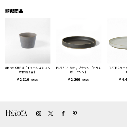
休憩時
友人に送った際、ご夫婦ど
のメッセージに少しうるっ
のが楽
ちらも大変気に入ったと写
ときてしまいました。姉の
類似商品
セット
真付きで喜びの連絡をもら
センスが光るプレゼント
ヒーも
った時は、HYACCAギフト
で、いい思い出になりまし
す。
を選んでよかったし他の友
た。
人にもお勧めしたいと感じ
ました。
また、こちら不注意でメー
ルアドレスを誤って入力し
登録してログインできなく
dishes CUP M［イイホシユミコ×
PLATE 14.5cm / ブラック［ハサミ
PLATE 22c
困った際にも、迅速に回答
木村硝子店］
ポーセリン］
ー
連絡があり大変助かりまし
￥2,310
￥2,200
￥4,
た。
（税込）
（税込）
ありがとうございます。
またぜひ利用させていただ
ければと思います。