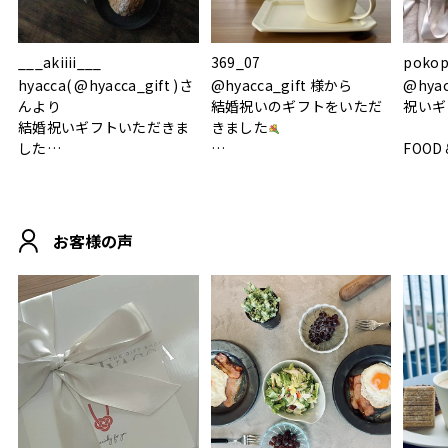
___akiiii___
369_07
pokop
hyacca( @hyacca_gift )さ
@hyacca_gift 様から
@hya
んより
結婚祝いのギフトをいただ
祝いギ
結婚祝いギフトいただきま
きました
した
FOOD
.
シンプルで朝のパンタイム
/ 9°/
MOHEIM CUP BOX / サンド
にぴったり
ホワイト＆ブラック
柔らかい手触りで使い心地
白無垢
.
も◎
に入り
お客様の声
おうちカフェもお洒落にな
って嬉しい𖠚 ⡱
素敵なギフトを
真っ白
.
ありがとうございました
いいの
#hyacca #結婚祝い
#hyacca #結婚祝い
#結婚祝
#お祝い #プレゼント
淡色女
結婚祝
色イン