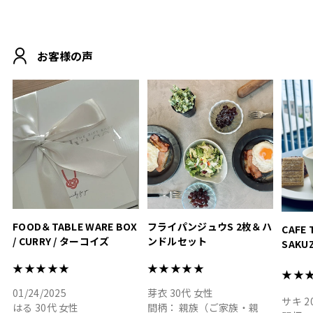
.
シンプルで朝のパンタイム
/ 9°/
MOHEIM CUP BOX / サンド
にぴったり
ホワイト＆ブラック
柔らかい手触りで使い心地
白無垢
.
も◎
に入り
お客様の声
おうちカフェもお洒落にな
って嬉しい𖠚 ⡱
素敵なギフトを
真っ白
.
ありがとうございました
いいの
#hyacca #結婚祝い
#hyacca #結婚祝い
#結婚祝
#お祝い #プレゼント
淡色女
結婚祝
色イン
FOOD＆TABLE WARE BOX
フライパンジュウS 2枚＆ハ
CAFE 
/ CURRY / ターコイズ
ンドルセット
SAKU
ト
★★★★★
★★★★★
★★
01/24/2025
芽衣
30代
女性
サキ
2
はる
30代
女性
間柄：
親族（ご家族・親