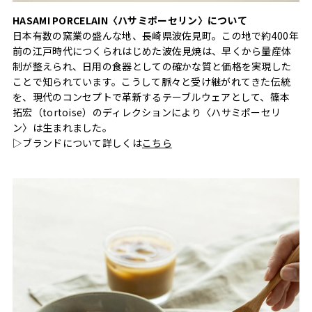
HASAMI PORCELAIN〈ハサミポーセリン〉について
日本有数の窯業の盛んな地、長崎県波佐見町。この地で約400年
前の江戸時代につくられはじめた波佐見焼は、早くから量産体
制が整えられ、日用の食器としての確かな質と価格を実現した
ことで知られています。こうして脈々と受け継がれてきた伝統
を、現代のコンセプトで革新するテーブルウェアとして、篠本
拓宏（tortoise）のディレクションにより〈ハサミポーセリ
ン〉は生まれました。
▷ブランドについて詳しくは
こちら