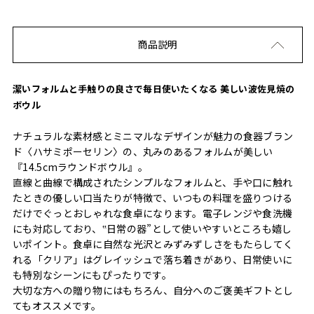
商品説明
潔いフォルムと手触りの良さで毎日使いたくなる 美しい波佐見焼の
ボウル
ナチュラルな素材感とミニマルなデザインが魅力の食器ブラン
ド〈ハサミポーセリン〉の、丸みのあるフォルムが美しい
『14.5cmラウンドボウル』。
直線と曲線で構成されたシンプルなフォルムと、手や口に触れ
たときの優しい口当たりが特徴で、いつもの料理を盛りつける
だけでぐっとおしゃれな食卓になります。電子レンジや食洗機
にも対応しており、‟日常の器”として使いやすいところも嬉し
いポイント。食卓に自然な光沢とみずみずしさをもたらしてく
れる「クリア」はグレイッシュで落ち着きがあり、日常使いに
も特別なシーンにもぴったりです。
大切な方への贈り物にはもちろん、自分へのご褒美ギフトとし
てもオススメです。