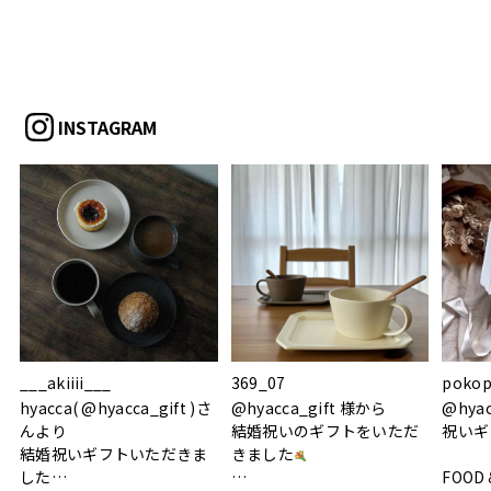
INSTAGRAM
___akiiii___
369_07
pokop
hyacca( @hyacca_gift )さ
@hyacca_gift 様から
@hya
んより
結婚祝いのギフトをいただ
祝いギ
結婚祝いギフトいただきま
きました
した
FOOD