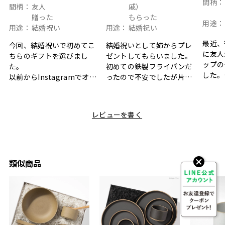
間柄：
間柄：
友人
戚）
贈った
もらった
用途：
用途：
結婚祝い
用途：
結婚祝い
最近、
今回、結婚祝いで初めてこ
結婚祝いとして姉からプレ
に友人
ちらのギフトを選びまし
ゼントしてもらいました。
ップの
た。
初めての鉄製フライパンだ
した。
以前からInstagramでオシ
ったので不安でしたが片手
ボック
ャレなギフトセットだなと
で操作できて使い勝手が良
て、カ
目にしており、先日入籍し
く、調理後にそのままお皿
しい説
た友人にぴったりなカラー
として食卓に出せるのも便
レビューを書く
も親切
と大好きなカレーのセット
利です。洗い物も減って一
夫婦ふ
があったのでこちら購入さ
石二鳥です笑
ークが
せていただきました。
メッセージカードで姉から
休憩時
友人に送った際、ご夫婦ど
のメッセージに少しうるっ
のが楽
ちらも大変気に入ったと写
ときてしまいました。姉の
類似商品
セット
真付きで喜びの連絡をもら
センスが光るプレゼント
ヒーも
った時は、HYACCAギフト
で、いい思い出になりまし
す。
を選んでよかったし他の友
た。
人にもお勧めしたいと感じ
ました。