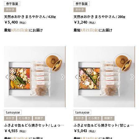
泰平製菓
泰平製菓
おかき
おかき
天然水おかき まろやかさん / 420g
天然水おかき まろやかさん / 280g
￥5,400
￥3,240
（税込）
（税込）
最短
8月21日(金)
にお届け
最短
8月21日(金)
にお届け
tamayose
tamayose
おかき
どら焼き
和菓子
おかき
どら焼き
和菓子
ふきよせ缶＆どら焼きセット/ しょっぱい缶［tamayose］
ふきよせ缶＆どら焼きセット/ 甘じょっぱい缶［tamayose］
￥4,935
￥5,043
（税込）
（税込）
最短
8月19日(水)
にお届け
最短
8月19日(水)
にお届け