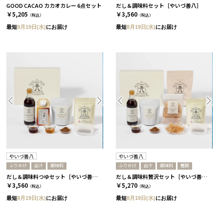
GOOD CACAO カカオカレー 6点セット
だし＆調味料セット［やいづ善八］
￥5,205
￥3,560
（税込）
（税込）
最短
8月19日(水)
にお届け
最短
8月19日(水)
にお届け
やいづ善八
やいづ善八
ふりかけ
出汁
調味料
ふりかけ
出汁
調味料
鰹節
だし＆調味料つゆセット［やいづ善八］
だし＆調味料贅沢セット［やいづ善八］
￥3,560
￥5,270
（税込）
（税込）
最短
8月19日(水)
にお届け
最短
8月19日(水)
にお届け