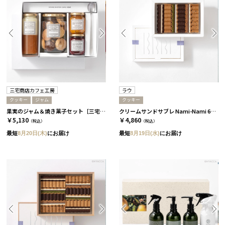
三宅商店カフェ工房
ラウ
クッキー
ジャム
クッキー
果実のジャム＆焼き菓子セット［三宅商店カフェ工房］
クリームサンドサブレ Nami-Nami 6本入［ラウ］
￥5,130
￥4,860
（税込）
（税込）
最短
8月20日(木)
にお届け
最短
8月19日(水)
にお届け