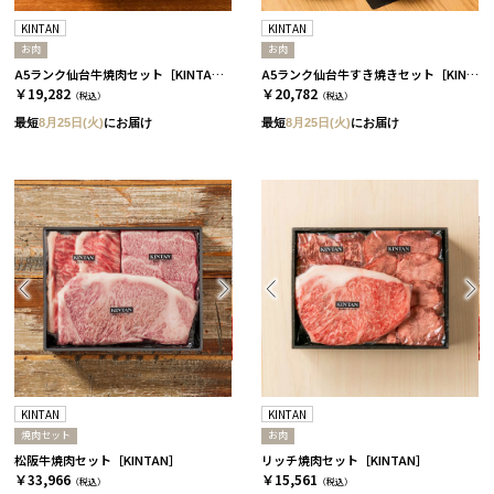
KINTAN
KINTAN
お肉
お肉
A5ランク仙台牛焼肉セット［KINTAN］
A5ランク仙台牛すき焼きセット［KINTAN］
￥19,282
￥20,782
（税込）
（税込）
最短
8月25日(火)
にお届け
最短
8月25日(火)
にお届け
KINTAN
KINTAN
焼肉セット
お肉
松阪牛焼肉セット［KINTAN］
リッチ焼肉セット［KINTAN］
￥33,966
￥15,561
（税込）
（税込）