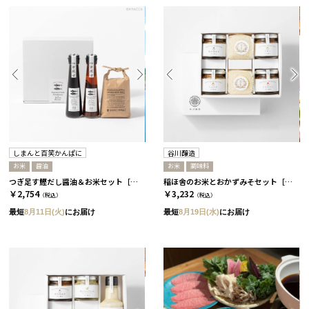
しまんと百笑かんぱに
谷川醸造
お米
醤油
お米
調味料
つぎ足す鰹だし醤油＆お米セット［しまんと百笑かんぱに］
稲ほ舎のお米とおかずみそセット［谷川醸造］
￥2,754
￥3,232
（税込）
（税込）
最短
8月11日(火)
にお届け
最短
8月19日(水)
にお届け