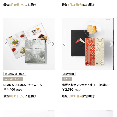
最短
8月19日(水)
にお届け
最短
8月11日(火)
にお届け
DEAN & DELUCA
赤坂柿山
カタログギフト
おかき
DEAN & DELUCA / チャコール
赤坂あわせ 2缶セット/紅白［赤坂柿山］
￥4,400
￥2,592
（税込）
（税込）
最短
8月11日(火)
にお届け
最短
8月21日(金)
にお届け