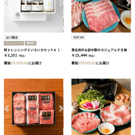
谷川醸造
KINTAN
ドレッシング
調味料
糀ドレッシングといろいろセットA［谷川醸造］
黒毛和牛&岩中豚のカジュアルすき焼きセット［KINTAN］
￥3,351
￥15,444
（税込）
（税込）
最短
8月19日(水)
にお届け
最短
8月25日(火)
にお届け