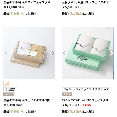
至福タオル/今治バス・フェイスタオル 4枚セット
至福タオル/今治バス・フェイスタオル 2枚セット
￥11,000
￥5,500
（税込）
（税込）
最短
8月19日(水)
にお届け
最短
8月19日(水)
にお届け
今治謹製
ロイヤル - フェニックス オブ ザ シーズ
タオル
タオル
至福タオル/今治フェイスタオル 2枚セット
CABIN TOWEL WHITE フェイスタオル 2枚セット / ROYAL BLUE×MIST GREY［ロイヤル - フェニックス オブ ザ シーズ］
￥3,300
￥6,710
（税込）
（税込）
入荷待ち
最短
8月19日(水)
にお届け
最短
8月11日(火)
にお届け