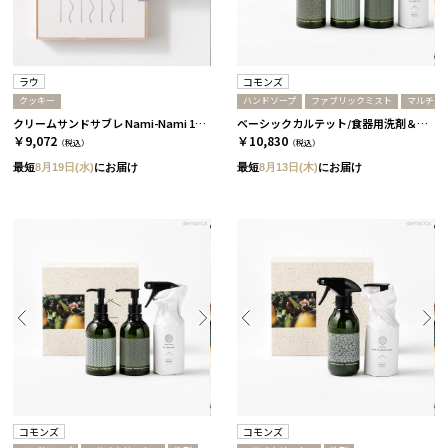
ラウ
コモンズ
クッキー
ハンドソープ
ファブリックミスト
マルチク
クリームサンドサブレ Nami-Nami 12本入［ラウ］
ベーシックカルテット/食器用洗剤＆マルチクリーナー＆ハンドソープ＆ファブリックミスト［コモンズ］
￥9,072
￥10,830
（税込）
（税込）
最短
8月19日(水)
にお届け
最短
8月13日(木)
にお届け
コモンズ
コモンズ