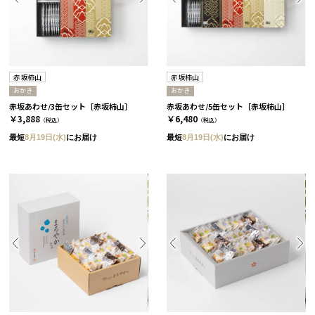
赤坂柿山
赤坂柿山
おかき
おかき
赤坂あわせ/3缶セット［赤坂柿山］
赤坂あわせ/5缶セット［赤坂柿山］
￥3,888
￥6,480
（税込）
（税込）
最短
8月19日(水)
にお届け
最短
8月19日(水)
にお届け