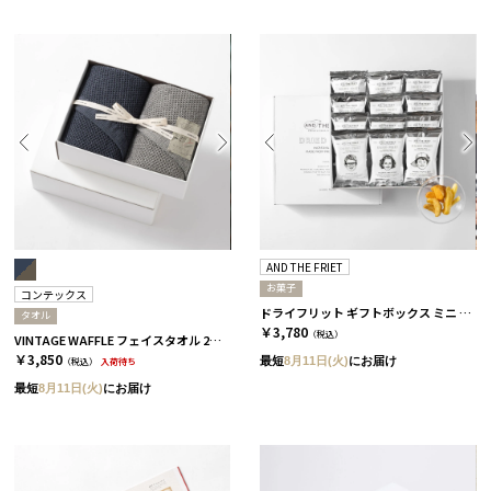
AND THE FRIET
お菓子
コンテックス
ドライフリット ギフトボックス ミニ 12個［アンドザフリット］
タオル
￥3,780
（税込）
VINTAGE WAFFLE フェイスタオル 2枚セット［コンテックス］
￥3,850
最短
8月11日(火)
にお届け
（税込）
入荷待ち
最短
8月11日(火)
にお届け