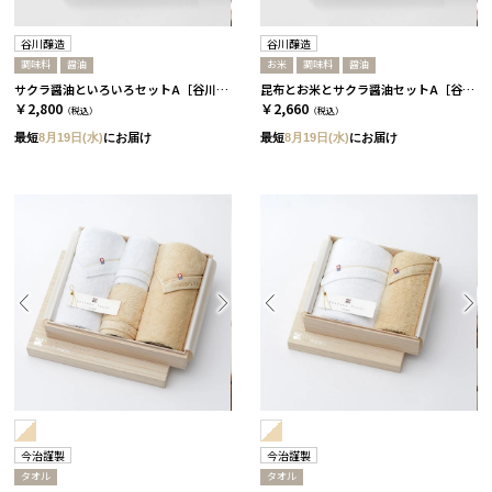
谷川醸造
谷川醸造
調味料
醤油
お米
調味料
醤油
サクラ醤油といろいろセットA［谷川醸造］
昆布とお米とサクラ醤油セットA［谷川醸造］
￥2,800
￥2,660
（税込）
（税込）
最短
8月19日(水)
にお届け
最短
8月19日(水)
にお届け
今治謹製
今治謹製
タオル
タオル