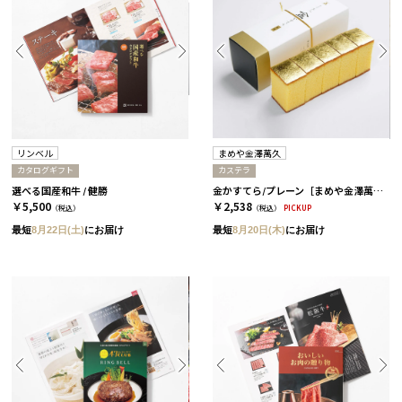
リンベル
まめや金澤萬久
カタログギフト
カステラ
選べる国産和牛 / 健勝
金かすてら/プレーン［まめや金澤萬久］
￥5,500
￥2,538
（税込）
（税込）
PICKUP
最短
8月22日(土)
にお届け
最短
8月20日(木)
にお届け