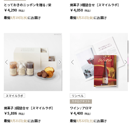
とっておきのニッポンを贈る / 栄
焼菓子 3種詰合せ［スマイルラボ］
￥4,290
￥4,050
（税込）
（税込）
最短
8月19日(水)
にお届け
最短
8月21日(金)
にお届け
スマイルラボ
リンベル
カタログギフト
焼菓子 2段詰合せ［スマイルラボ］
ワイン / アロマ
￥5,886
￥4,400
（税込）
（税込）
最短
8月21日(金)
にお届け
最短
8月22日(土)
にお届け