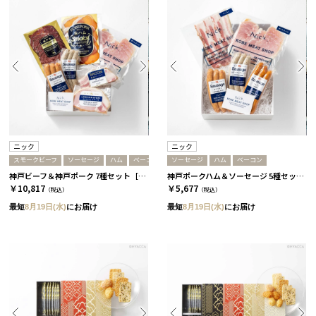
ニック
ニック
スモークビーフ
ソーセージ
ハム
ベーコン
ソーセージ
ハム
ベーコン
神戸ビーフ＆神戸ポーク 7種セット［ニック］
神戸ポークハム＆ソーセージ 5種セット［ニック］
￥10,817
￥5,677
（税込）
（税込）
最短
8月19日(水)
にお届け
最短
8月19日(水)
にお届け