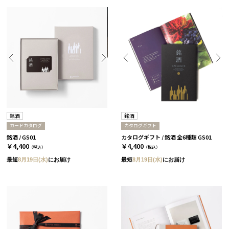
銘酒
銘酒
カードカタログ
カタログギフト
銘酒 / GS01
カタログギフト / 銘酒 全6種類 GS01
￥4,400
￥4,400
（税込）
（税込）
最短
8月19日(水)
にお届け
最短
8月19日(水)
にお届け