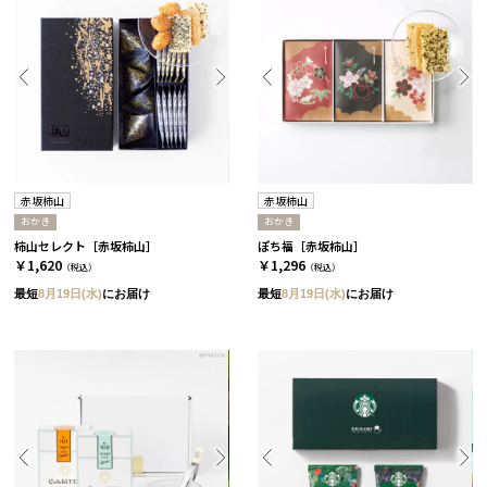
赤坂柿山
赤坂柿山
おかき
おかき
柿山セレクト［赤坂柿山］
ぽち福［赤坂柿山］
￥1,620
￥1,296
（税込）
（税込）
最短
8月19日(水)
にお届け
最短
8月19日(水)
にお届け