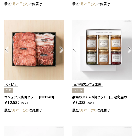
最短
8月25日(火)
にお届け
最短
8月25日(火)
にお届け
KINTAN
三宅商店カフェ工房
お肉
ジャム
カジュアル焼肉セット［KINTAN］
果実のジャム6個セット［三宅商店カフェ工房］
￥12,582
￥3,888
（税込）
（税込）
最短
8月25日(火)
にお届け
最短
8月20日(木)
にお届け