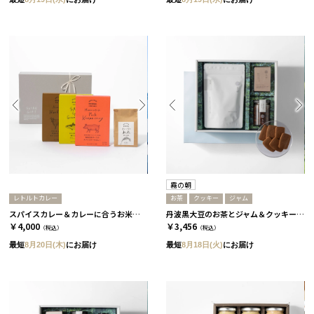
霧の朝
レトルトカレー
お茶
クッキー
ジャム
スパイスカレー＆カレーに合うお米セット
丹波黒大豆のお茶とジャム＆クッキーセット［霧の朝］
￥4,000
￥3,456
（税込）
（税込）
最短
8月20日(木)
にお届け
最短
8月18日(火)
にお届け