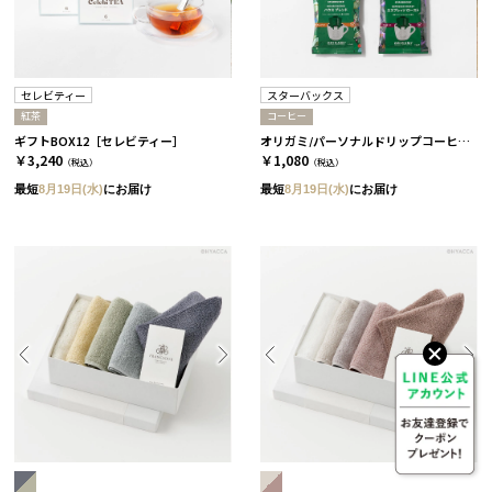
セレビティー
スターバックス
紅茶
コーヒー
ギフトBOX12［セレビティー］
オリガミ/パーソナルドリップコーヒー［スターバックス］
￥3,240
￥1,080
（税込）
（税込）
最短
8月19日(水)
にお届け
最短
8月19日(水)
にお届け