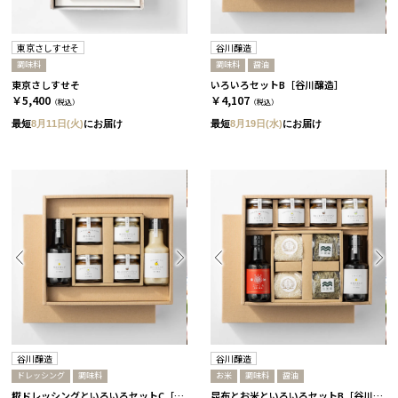
東京さしすせそ
谷川醸造
調味料
調味料
醤油
東京さしすせそ
いろいろセットB［谷川醸造］
￥5,400
￥4,107
（税込）
（税込）
最短
8月11日(火)
にお届け
最短
8月19日(水)
にお届け
谷川醸造
谷川醸造
ドレッシング
調味料
お米
調味料
醤油
糀ドレッシングといろいろセットC［谷川醸造］
昆布とお米といろいろセットB［谷川醸造］