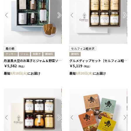
霧の朝
セルフィユ軽井沢
クッキー
ジャム
和菓子
調味料
調味料
丹波黒大豆のお菓子とジャム＆野菜ソースセット［霧の朝］
グルメディップセット［セルフィユ軽井沢］
￥5,562
￥5,119
（税込）
（税込）
最短
8月18日(火)
にお届け
最短
8月20日(木)
にお届け