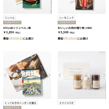
リンベル
ハーモニック
カタログギフト
カタログギフト
47CLUB×リンベル / 森
おいしいお肉の贈り物 / HMC
￥3,850
￥5,500
（税込）
（税込）
最短
8月22日(土)
にお届け
最短
8月11日(火)
にお届け
とっておきのニッポンを贈る
スマイルラボ
カタログギフト