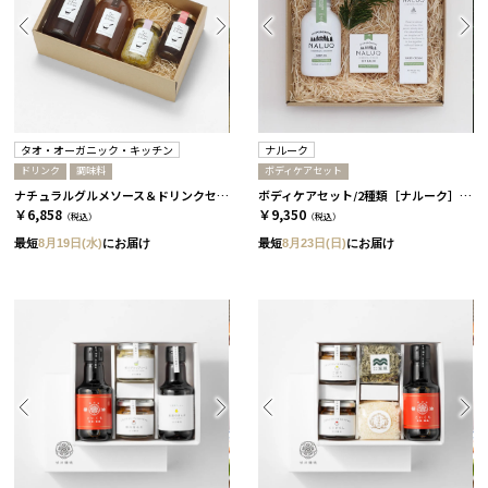
タオ・オーガニック・キッチン
ナルーク
ドリンク
調味料
ボディケアセット
ナチュラルグルメソース＆ドリンクセット［タオ・オーガニック・キッチン］
ボディケアセット/2種類［ナルーク］ スプリングエフェメラル
￥6,858
￥9,350
（税込）
（税込）
最短
8月19日(水)
にお届け
最短
8月23日(日)
にお届け