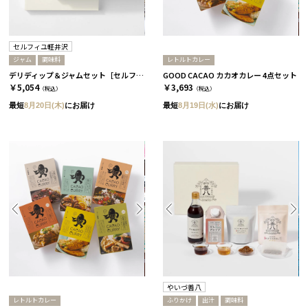
セルフィユ軽井沢
ジャム
調味料
レトルトカレー
デリディップ＆ジャムセット［セルフィユ軽井沢］
GOOD CACAO カカオカレー 4点セット
￥5,054
￥3,693
（税込）
（税込）
最短
8月20日(木)
にお届け
最短
8月19日(水)
にお届け
やいづ善八
レトルトカレー
ふりかけ
出汁
調味料