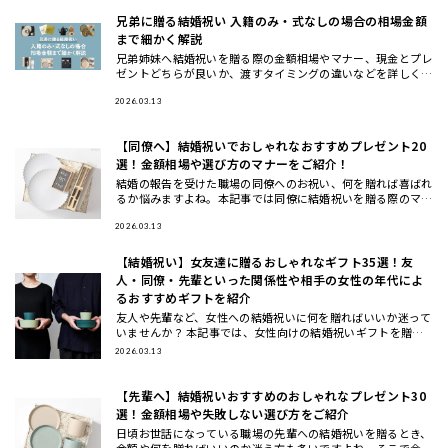
兄弟に贈る結婚祝い 入籍のみ・式なしの場合の相場金額
まで細かく解説
兄弟姉妹へ結婚祝いを贈る際の金額相場やマナー、現金とプレ
ゼントどちらが良いか、渡すタイミングの違いなどを詳しく解
説します。また、兄弟夫婦に本当に喜ばれるおしゃれな結婚祝
いギフトの選
2026.03.13
【同僚へ】結婚祝いでおしゃれなおすすめプレゼント20
選！金額相場や選び方のマナーをご紹介！
結婚の報告を受けた職場の同僚へのお祝い、何を贈れば喜ばれ
るか悩みますよね。本記事では同僚に結婚祝いを贈る際のマナ
ーや相場、選び方のコツから、実際に喜ばれるおしゃれなプレ
ゼント20選
2026.03.13
【結婚祝い】女友達に贈るおしゃれなギフト35選！友
人・同僚・先輩といった関係性や相手の女性の年代によ
るおすすめギフトを紹介
友人や先輩など、女性への結婚祝いに何を贈ればいいか迷って
いませんか？ 本記事では、女性向けの結婚祝いギフトを贈る
相手別（女友達・同僚・先輩/上司・後輩/部下）と、年代別
2026.03.13
（20代・3
【先輩へ】結婚祝いおすすめのおしゃれなプレゼント30
選！金額相場や失敗しない選び方をご紹介
日頃お世話になっている職場の先輩への結婚祝いを贈るとき、
金額や何を贈ればいいのか迷う方も多いですよね。そこで今回