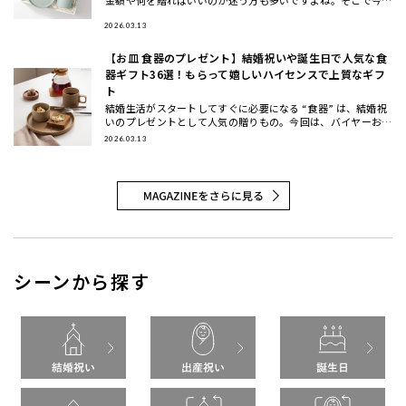
は、先輩に喜ばれる結婚祝いのプレゼントの選び方と金額相場
などのマナー
2026.03.13
【お皿 食器のプレゼント】結婚祝いや誕生日で人気な食
器ギフト36選！もらって嬉しいハイセンスで上質なギフ
ト
結婚生活がスタートしてすぐに必要になる “食器” は、結婚祝
いのプレゼントとして人気の贈りもの。今回は、バイヤーおす
すめの食器ギフトをご紹介します。大切な方に喜んでもらえる
2026.03.13
結婚祝い
シーンから探す