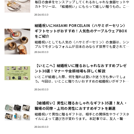
毎日の食卓をセンスアップしてくれるおしゃれな食器セットや
カトラリーは、「結婚祝い」にもらって嬉しい贈りもの。ここ
では、ギフトのプロが一点一点こだわってセレクトした、もら
って嬉しいテ
2026.03.13
結婚祝いにHASAMI PORCELAIN〈ハサミポーセリン〉
ギフトセットがおすすめ！人気色のテーブルウェアBOX
をご紹介
結婚祝いとしても人気の〈ハサミポーセリン〉の食器は、シン
プルでモダンなフォルムが日本のみならず世界でも愛されてお
り今、注目のテーブルウェアブランド。今回は、波佐見焼の伝
2026.03.13
統を受け継ぎ
【いとこへ】結婚祝いに贈るおしゃれなおすすめプレゼ
ント30選！マナーや金額相場も詳しく解説
いとこが結婚した際、何を贈れば良いか迷う方も多いでしょ
う。今回は、いとこに贈りたいおすすめの結婚祝いがギフトの
他に、ギフトの相場や渡すタイミングについてもご紹介しま
す。おしゃれで洗
2026.03.13
【結婚祝い】男性に贈るおしゃれなギフト35選！友人・
職場の同僚・上司の男性におすすめギフトを厳選
結婚祝いで男性に贈るギフトは、相手との関係性やライフスタ
イルによって選び方が変わります。 本記事では、友人・職場
の同僚・上司や先輩・後輩や部下など立場別に、さらに20
代・30代・4
2026.03.13