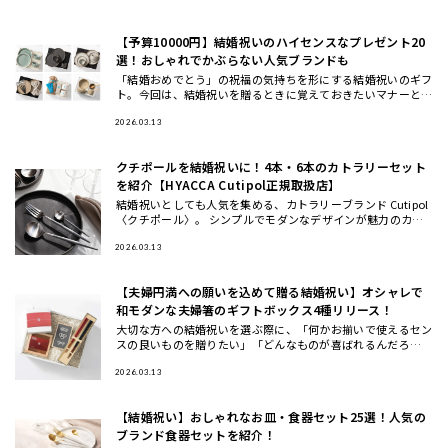
【予算10000円】結婚祝いのハイセンスなプレゼント20
選！おしゃれでかぶらない人気ブランドも
「結婚おめでとう」の祝福の気持ちを形にする結婚祝いのギフ
ト。今回は、結婚祝いを贈るときに覚えておきたいマナーと、
おしゃれ・ハイセンスと思われる、かぶにくい結婚祝いにおす
すめのギフト
2026.03.13
クチポールを結婚祝いに！4本・6本のカトラリーセット
を紹介【HYACCA Cutipol正規取扱店】
結婚祝いとしても人気を集める、カトラリーブランド Cutipol
〈クチポール〉。 シンプルでモダンなデザインが魅力のカト
ラリーは、いつもの食卓や料理を引き立ててくれるとSNSでも
話
2026.03.13
【夫婦円満への願いを込めて贈る結婚祝い】オシャレで
和モダンな夫婦箸のギフトボックス4種リリース！
大切な方への結婚祝いを選ぶ際に、「何かお揃いで使えるセン
スの良いものを贈りたい」「どんなものが喜ばれるんだろ
う…」と 悩んだことはありませんか？ この度、THE GIFT SH
OP
2026.03.13
【結婚祝い】おしゃれなお皿・食器セット25選！人気の
ブランド食器セットを紹介！