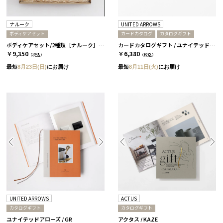
ナルーク
UNITED ARROWS
ボディケアセット
カードカタログ
カタログギフト
ボディケアセット/2種類［ナルーク］ ライケン
カードカタログギフト / ユナイテッドアローズ ザ ギフト リスト / GR-CARD
￥9,350
￥6,380
（税込）
（税込）
最短
8月23日(日)
にお届け
最短
8月11日(火)
にお届け
UNITED ARROWS
ACTUS
カタログギフト
カタログギフト
ユナイテッドアローズ / GR
アクタス / KAZE