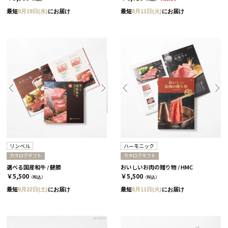
最短
8月19日(水)
にお届け
最短
8月11日(火)
にお届け
リンベル
ハーモニック
カタログギフト
カタログギフト
選べる国産和牛 / 健勝
おいしいお肉の贈り物 / HMC
￥5,500
￥5,500
（税込）
（税込）
最短
8月22日(土)
にお届け
最短
8月11日(火)
にお届け