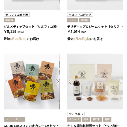
セルフィユ軽井沢
セルフィユ軽井沢
調味料
ジャム
調味料
グルメディップセット［セルフィユ軽井沢］
デリディップ＆ジャムセット［セルフィユ軽井沢］
￥5,119
￥5,054
（税込）
（税込）
最短
8月20日(木)
にお届け
最短
8月20日(木)
にお届け
やいづ善八
レトルトカレー
ふりかけ
出汁
調味料
鰹節
GOOD CACAO カカオカレー 6点セット
だし＆調味料贅沢セット［やいづ善八］