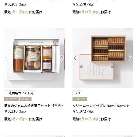
￥5,205
￥5,270
（税込）
（税込）
最短
8月19日(水)
にお届け
最短
8月19日(水)
にお届け
三宅商店カフェ工房
ラウ
クッキー
ジャム
クッキー
果実のジャム＆焼き菓子セット［三宅商店カフェ工房］
クリームサンドサブレ Nami-Nami 12本入［ラウ］
￥5,130
￥9,072
（税込）
（税込）
最短
8月20日(木)
にお届け
最短
8月19日(水)
にお届け