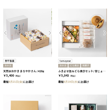
泰平製菓
tamayose
おかき
おかき
どら焼き
和菓子
天然水おかき まろやかさん / 420g
ふきよせ缶＆どら焼きセット/ 甘じょっぱい缶［tamayose］
￥5,400
￥5,043
（税込）
（税込）
最短
8月21日(金)
にお届け
最短
8月19日(水)
にお届け