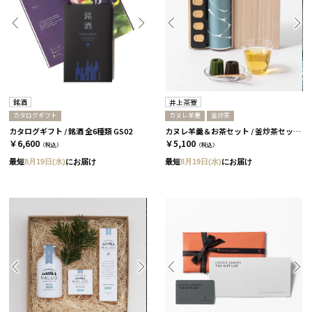
銘酒
井上茶寮
カタログギフト
カヌレ羊羹
釜炒茶
カタログギフト / 銘酒 全6種類 GS02
カヌレ羊羹＆お茶セット / 釜炒茶セット［井上茶寮］
￥6,600
￥5,100
（税込）
（税込）
最短
8月19日(水)
にお届け
最短
8月19日(水)
にお届け