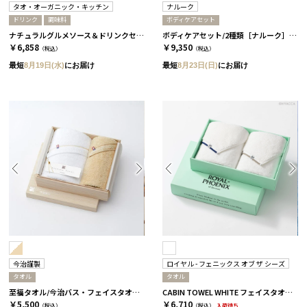
タオ・オーガニック・キッチン
ナルーク
ドリンク
調味料
ボディケアセット
ナチュラルグルメソース＆ドリンクセット［タオ・オーガニック・キッチン］
ボディケアセット/2種類［ナルーク］ スプリングエフェメラル
￥6,858
￥9,350
（税込）
（税込）
最短
8月19日(水)
にお届け
最短
8月23日(日)
にお届け
今治謹製
ロイヤル - フェニックス オブ ザ シーズ
タオル
タオル
至福タオル/今治バス・フェイスタオル 2枚セット
CABIN TOWEL WHITE フェイスタオル 2枚セット / ROYAL BLUE×MIST GREY［ロイヤル - フェニックス オブ ザ シーズ］
￥5,500
￥6,710
（税込）
（税込）
入荷待ち