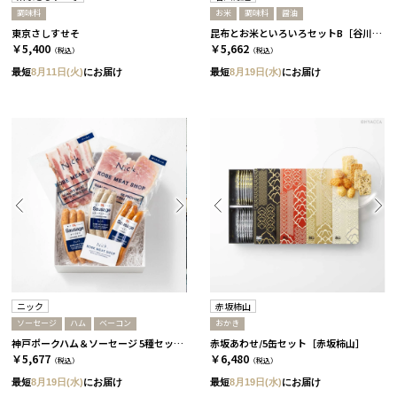
調味料
お米
調味料
醤油
東京さしすせそ
昆布とお米といろいろセットB［谷川醸造］
￥5,400
￥5,662
（税込）
（税込）
最短
8月11日(火)
にお届け
最短
8月19日(水)
にお届け
ニック
赤坂柿山
ソーセージ
ハム
ベーコン
おかき
神戸ポークハム＆ソーセージ 5種セット［ニック］
赤坂あわせ/5缶セット［赤坂柿山］
￥5,677
￥6,480
（税込）
（税込）
最短
8月19日(水)
にお届け
最短
8月19日(水)
にお届け