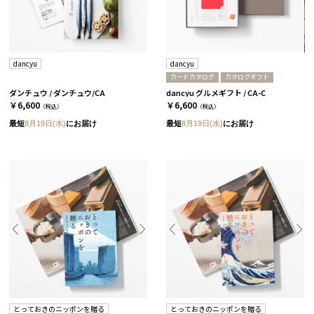
dancyu
dancyu
カードカタログ
カタログギフト
ダンチュウ / ダンチュウ/CA
dancyu グルメギフト / CA-C
￥6,600
￥6,600
（税込）
（税込）
最短
8月19日(水)
にお届け
最短
8月19日(水)
にお届け
とっておきのニッポンを贈る
とっておきのニッポンを贈る