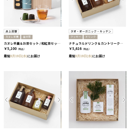
井上茶寮
タオ・オーガニック・キッチン
カヌレ羊羹
釜炒茶
クッキー
ドリンク
カヌレ羊羹＆お茶セット / 和紅茶セット［井上茶寮］
ナチュラルドリンク＆カントリークッキーセット［タオ・オーガニック・キッチン］
￥5,100
￥5,616
（税込）
（税込）
最短
8月19日(水)
にお届け
最短
8月19日(水)
にお届け