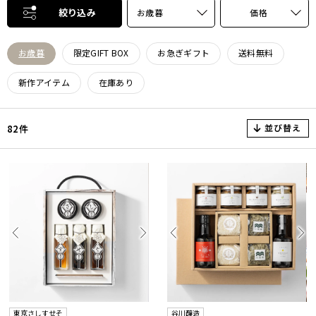
絞り込み
お歳暮
価格
お歳暮
限定GIFT BOX
お急ぎギフト
送料無料
新作アイテム
在庫あり
並び替え
82件
東京さしすせそ
谷川醸造