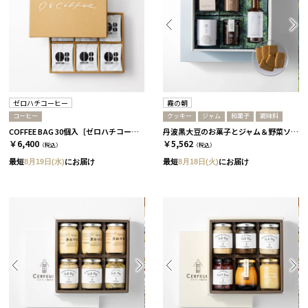
ゼロハチコーヒー
霧の朝
コーヒー
クッキー
ジャム
和菓子
調味料
COFFEE BAG 30個入［ゼロハチコーヒー］
丹波黒大豆のお菓子とジャム＆野菜ソースセット［霧の朝］
￥6,400
￥5,562
（税込）
（税込）
最短
8月19日(水)
にお届け
最短
8月18日(火)
にお届け