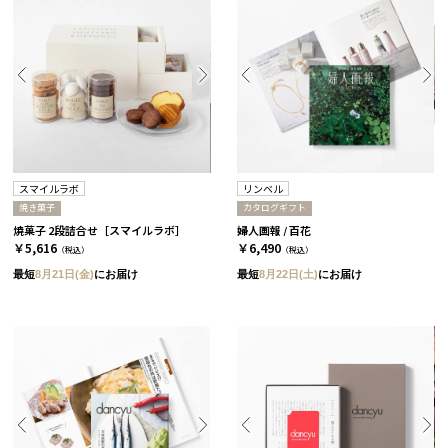
スマイルラボ
リンベル
焼き菓子
カタログギフト
焼菓子 2段詰合せ［スマイルラボ］
婦人画報 / 百花
￥5,616
￥6,490
（税込）
（税込）
最短
8月21日(金)
にお届け
最短
8月22日(土)
にお届け