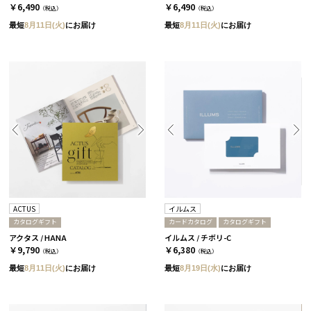
￥6,490
￥6,490
（税込）
（税込）
最短
8月11日(火)
にお届け
最短
8月11日(火)
にお届け
ACTUS
イルムス
カタログギフト
カードカタログ
カタログギフト
アクタス / HANA
イルムス / チボリ-C
￥9,790
￥6,380
（税込）
（税込）
最短
8月11日(火)
にお届け
最短
8月19日(水)
にお届け