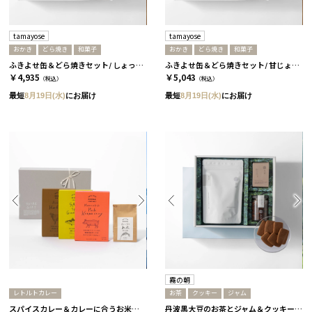
tamayose
tamayose
おかき
どら焼き
和菓子
おかき
どら焼き
和菓子
ふきよせ缶＆どら焼きセット/ しょっぱい缶［tamayose］
ふきよせ缶＆どら焼きセット/ 甘じょっぱい缶［tamayose］
￥4,935
￥5,043
（税込）
（税込）
最短
8月19日(水)
にお届け
最短
8月19日(水)
にお届け
霧の朝
レトルトカレー
お茶
クッキー
ジャム
スパイスカレー＆カレーに合うお米セット
丹波黒大豆のお茶とジャム＆クッキーセット［霧の朝］