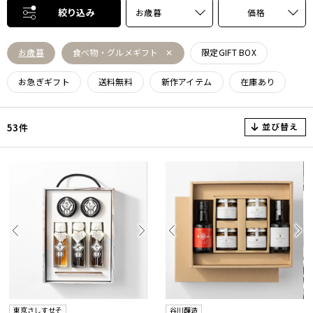
絞り込み
お歳暮
価格
お歳暮
食べ物・グルメギフト
限定GIFT BOX
お急ぎギフト
送料無料
新作アイテム
在庫あり
並び替え
53件
東京さしすせそ
谷川醸造