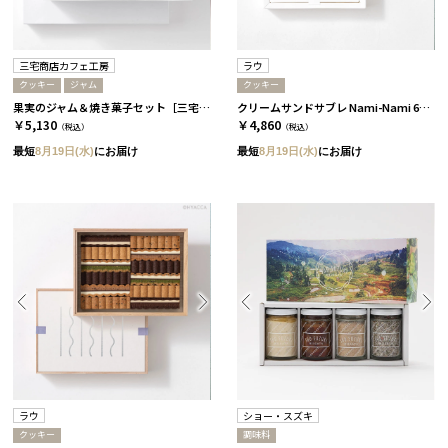
三宅商店カフェ工房
ラウ
クッキー
ジャム
クッキー
果実のジャム＆焼き菓子セット［三宅商店カフェ工房］
クリームサンドサブレ Nami-Nami 6本入［ラウ］
￥5,130
￥4,860
（税込）
（税込）
最短
8月19日(水)
にお届け
最短
8月19日(水)
にお届け
ラウ
ショー・スズキ
クッキー
調味料