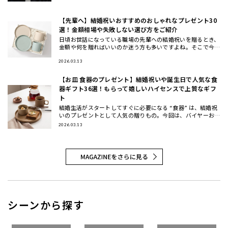
（20代・3
【先輩へ】結婚祝いおすすめのおしゃれなプレゼント30
選！金額相場や失敗しない選び方をご紹介
日頃お世話になっている職場の先輩への結婚祝いを贈るとき、
金額や何を贈ればいいのか迷う方も多いですよね。そこで今回
は、先輩に喜ばれる結婚祝いのプレゼントの選び方と金額相場
などのマナー
2026.03.13
【お皿 食器のプレゼント】結婚祝いや誕生日で人気な食
器ギフト36選！もらって嬉しいハイセンスで上質なギフ
ト
結婚生活がスタートしてすぐに必要になる “食器” は、結婚祝
いのプレゼントとして人気の贈りもの。今回は、バイヤーおす
すめの食器ギフトをご紹介します。大切な方に喜んでもらえる
2026.03.13
結婚祝い
シーンから探す