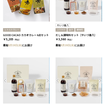
やいづ善八
レトルトカレー
ふりかけ
出汁
調味料
GOOD CACAO カカオカレー 6点セット
だし＆調味料セット［やいづ善八］
￥5,205
￥3,560
（税込）
（税込）
最短
8月19日(水)
にお届け
最短
8月19日(水)
にお届け