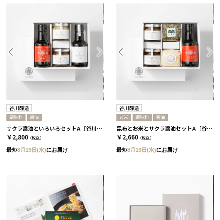
谷川醸造
谷川醸造
調味料
醤油
お米
調味料
醤油
サクラ醤油といろいろセットA［谷川醸造］
昆布とお米とサクラ醤油セットA［谷川醸造］
￥2,800
￥2,660
（税込）
（税込）
最短
8月19日(水)
にお届け
最短
8月19日(水)
にお届け