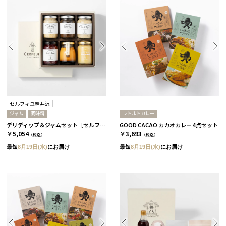
セルフィユ軽井沢
ジャム
調味料
レトルトカレー
デリディップ＆ジャムセット［セルフィユ軽井沢］
GOOD CACAO カカオカレー 4点セット
￥5,054
￥3,693
（税込）
（税込）
最短
8月19日(水)
にお届け
最短
8月19日(水)
にお届け