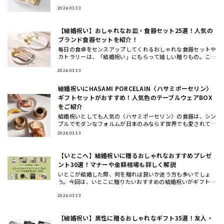
う…」と 悩んだことはありませんか？ この度、THE GIFT SH
OP
2026.03.13
【結婚祝い】おしゃれなお皿・食器セット25選！人気の
ブランド食器セットを紹介！
毎日の食卓をセンスアップしてくれるおしゃれな食器セットや
カトラリーは、「結婚祝い」にもらって嬉しい贈りもの。ここ
では、ギフトのプロが一点一点こだわってセレクトした、もら
って嬉しいテ
2026.03.13
結婚祝いにHASAMI PORCELAIN〈ハサミポーセリン〉
ギフトセットがおすすめ！人気色のテーブルウェアBOX
をご紹介
結婚祝いとしても人気の〈ハサミポーセリン〉の食器は、シン
プルでモダンなフォルムが日本のみならず世界でも愛されてお
り今、注目のテーブルウェアブランド。今回は、波佐見焼の伝
2026.03.13
統を受け継ぎ
【いとこへ】結婚祝いに贈るおしゃれなおすすめプレゼ
ント30選！マナーや金額相場も詳しく解説
いとこが結婚した際、何を贈れば良いか迷う方も多いでしょ
う。今回は、いとこに贈りたいおすすめの結婚祝いがギフトの
他に、ギフトの相場や渡すタイミングについてもご紹介しま
す。おしゃれで洗
2026.03.13
【結婚祝い】男性に贈るおしゃれなギフト35選！友人・