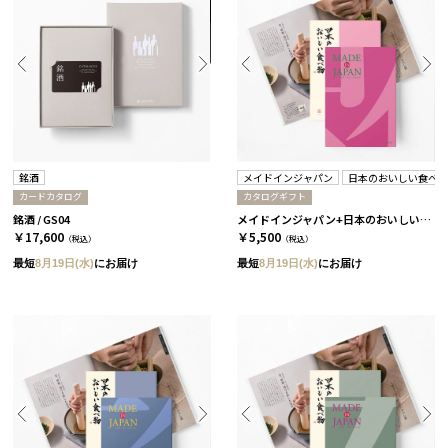
銘酒
メイドインジャパン
日本のおいしい食べ
カードカタログ
カタログギフト
銘酒 / GS04
メイドインジャパン+日本のおいしい食べ物 / MJ08+蓮 2冊セット
￥17,600
￥5,500
（税込）
（税込）
最短
8月19日(水)
にお届け
最短
8月19日(水)
にお届け