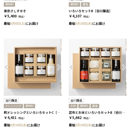
調味料
調味料
醤油
東京さしすせそ
いろいろセットB［谷川醸造］
￥5,400
￥4,107
（税込）
（税込）
最短
8月8日(土)
にお届け
最短
8月19日(水)
にお届け
谷川醸造
谷川醸造
ドレッシング
調味料
お米
調味料
醤油
糀ドレッシングといろいろセットC［谷川醸造］
昆布とお米といろいろセットB［谷川醸造］
￥4,431
￥5,662
（税込）
（税込）
最短
8月19日(水)
にお届け
最短
8月19日(水)
にお届け