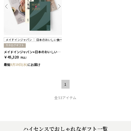
メイドインジャパン
日本のおいしい食べ物
カタログギフト
メイドインジャパン+日本のおいしい食べ物 / MJ29+唐金 2冊セット
￥45,320
（税込）
最短
8月19日(水)
にお届け
1
全53アイテム
ハイセンスでおしゃれなギフト一覧