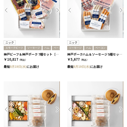
ニック
ニック
スモークビーフ
ソーセージ
ハム
ベーコン
ソーセージ
ハム
ベーコン
神戸ビーフ＆神戸ポーク 7種セット［ニック］
神戸ポークハム＆ソーセージ 5種セット［ニック］
￥10,817
￥5,677
（税込）
（税込）
最短
8月19日(水)
にお届け
最短
8月19日(水)
にお届け