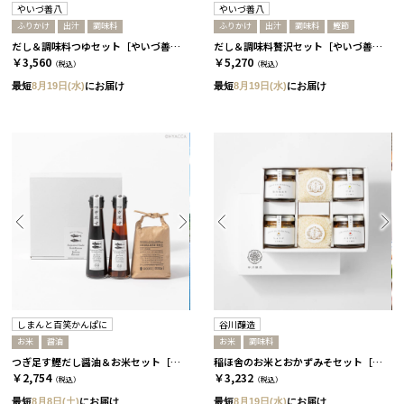
やいづ善八
やいづ善八
ふりかけ
出汁
調味料
ふりかけ
出汁
調味料
鰹節
だし＆調味料つゆセット［やいづ善八］
だし＆調味料贅沢セット［やいづ善八］
￥3,560
￥5,270
（税込）
（税込）
最短
8月19日(水)
にお届け
最短
8月19日(水)
にお届け
しまんと百笑かんぱに
谷川醸造
お米
醤油
お米
調味料
つぎ足す鰹だし醤油＆お米セット［しまんと百笑かんぱに］
稲ほ舎のお米とおかずみそセット［谷川醸造］
￥2,754
￥3,232
（税込）
（税込）
最短
8月8日(土)
にお届け
最短
8月19日(水)
にお届け