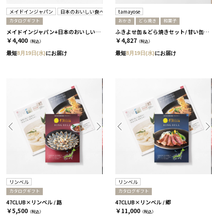
メイドインジャパン
日本のおいしい食べ物
tamayose
カタログギフト
おかき
どら焼き
和菓子
メイドインジャパン+日本のおいしい食べ物 / MJ6+橙 2冊セット
ふきよせ缶＆どら焼きセット/ 甘い缶［tamayose］
￥4,400
￥4,827
（税込）
（税込）
最短
8月19日(水)
にお届け
最短
8月19日(水)
にお届け
リンベル
リンベル
カタログギフト
カタログギフト
47CLUB×リンベル / 路
47CLUB×リンベル / 郷
￥5,500
￥11,000
（税込）
（税込）