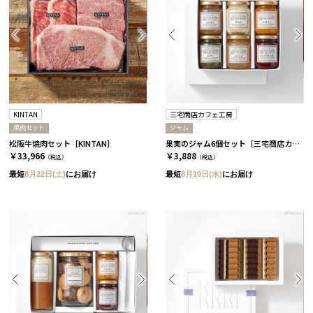
KINTAN
三宅商店カフェ工房
焼肉セット
ジャム
松阪牛焼肉セット［KINTAN］
果実のジャム6個セット［三宅商店カフェ工房］
￥33,966
￥3,888
（税込）
（税込）
最短
8月22日(土)
にお届け
最短
8月19日(水)
にお届け