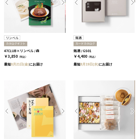
リンベル
銘酒
カタログギフト
カードカタログ
47CLUB×リンベル / 森
銘酒 / GS01
￥3,850
￥4,400
（税込）
（税込）
最短
8月21日(金)
にお届け
最短
8月19日(水)
にお届け