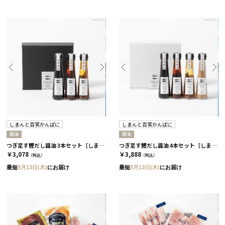
しまんと百笑かんぱに
しまんと百笑かんぱに
醤油
醤油
つぎ足す鰹だし醤油 3本セット［しまんと百笑かんぱに］
つぎ足す鰹だし醤油 4本セット［しまんと百笑かんぱに］
￥3,078
￥3,888
（税込）
（税込）
最短
8月13日(木)
にお届け
最短
8月13日(木)
にお届け