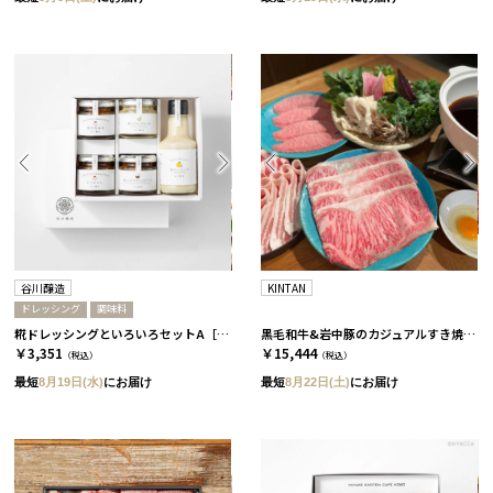
谷川醸造
KINTAN
ドレッシング
調味料
糀ドレッシングといろいろセットA［谷川醸造］
黒毛和牛&岩中豚のカジュアルすき焼きセット［KINTAN］
￥3,351
￥15,444
（税込）
（税込）
最短
8月19日(水)
にお届け
最短
8月22日(土)
にお届け