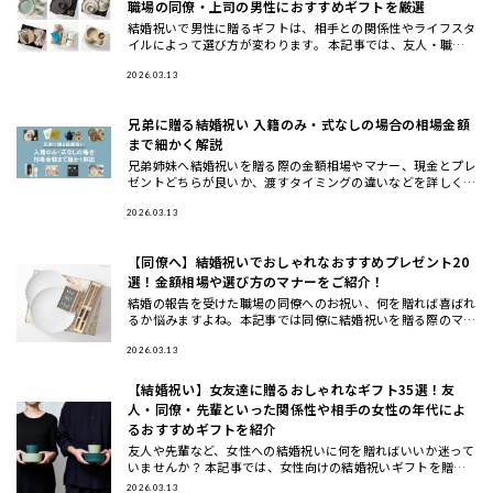
職場の同僚・上司の男性におすすめギフトを厳選
結婚祝いで男性に贈るギフトは、相手との関係性やライフスタ
イルによって選び方が変わります。 本記事では、友人・職場
の同僚・上司や先輩・後輩や部下など立場別に、さらに20
代・30代・4
2026.03.13
兄弟に贈る結婚祝い 入籍のみ・式なしの場合の相場金額
まで細かく解説
兄弟姉妹へ結婚祝いを贈る際の金額相場やマナー、現金とプレ
ゼントどちらが良いか、渡すタイミングの違いなどを詳しく解
説します。また、兄弟夫婦に本当に喜ばれるおしゃれな結婚祝
いギフトの選
2026.03.13
【同僚へ】結婚祝いでおしゃれなおすすめプレゼント20
選！金額相場や選び方のマナーをご紹介！
結婚の報告を受けた職場の同僚へのお祝い、何を贈れば喜ばれ
るか悩みますよね。本記事では同僚に結婚祝いを贈る際のマナ
ーや相場、選び方のコツから、実際に喜ばれるおしゃれなプレ
ゼント20選
2026.03.13
【結婚祝い】女友達に贈るおしゃれなギフト35選！友
人・同僚・先輩といった関係性や相手の女性の年代によ
るおすすめギフトを紹介
友人や先輩など、女性への結婚祝いに何を贈ればいいか迷って
いませんか？ 本記事では、女性向けの結婚祝いギフトを贈る
相手別（女友達・同僚・先輩/上司・後輩/部下）と、年代別
2026.03.13