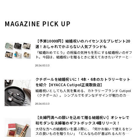
MAGAZINE PICK UP
【予算10000円】結婚祝いのハイセンスなプレゼント20
選！おしゃれでかぶらない人気ブランドも
「結婚おめでとう」の祝福の気持ちを形にする結婚祝いのギフ
ト。今回は、結婚祝いを贈るときに覚えておきたいマナーと、
おしゃれ・ハイセンスと思われる、かぶにくい結婚祝いにおす
すめのギフト
2026.03.13
クチポールを結婚祝いに！4本・6本のカトラリーセット
を紹介【HYACCA Cutipol正規取扱店】
結婚祝いとしても人気を集める、カトラリーブランド Cutipol
〈クチポール〉。 シンプルでモダンなデザインが魅力のカト
ラリーは、いつもの食卓や料理を引き立ててくれるとSNSでも
話
2026.03.13
【夫婦円満への願いを込めて贈る結婚祝い】オシャレで
和モダンな夫婦箸のギフトボックス4種リリース！
大切な方への結婚祝いを選ぶ際に、「何かお揃いで使えるセン
スの良いものを贈りたい」「どんなものが喜ばれるんだろ