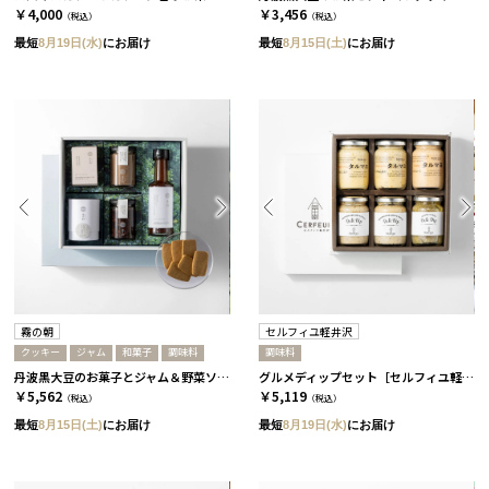
￥4,000
￥3,456
（税込）
（税込）
最短
8月19日(水)
にお届け
最短
8月15日(土)
にお届け
霧の朝
セルフィユ軽井沢
クッキー
ジャム
和菓子
調味料
調味料
丹波黒大豆のお菓子とジャム＆野菜ソースセット［霧の朝］
グルメディップセット［セルフィユ軽井沢］
￥5,562
￥5,119
（税込）
（税込）
最短
8月15日(土)
にお届け
最短
8月19日(水)
にお届け