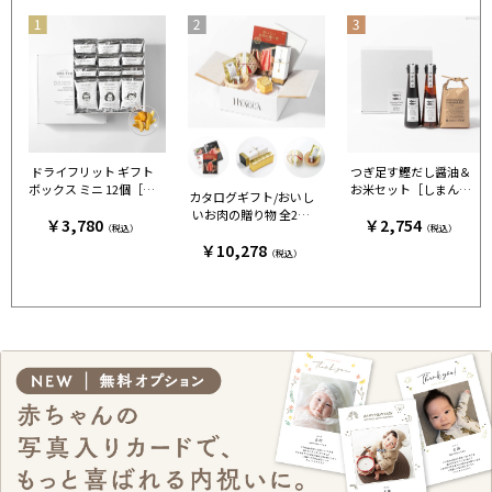
ドライフリット ギフト
つぎ足す鰹だし醤油＆
ボックス ミニ 12個［ア
お米セット［しまんと
カタログギフト/おいし
ンドザフリット］
百笑かんぱに］
いお肉の贈り物 全2種
￥3,780
￥2,754
（税込）
（税込）
+カステラ+鯛出汁 HM
￥10,278
C
（税込）