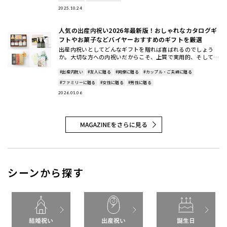
2025.10.24
人気の出産内祝い2026年最新版！おしゃれなカタログギ
フトやお菓子などバイヤーおすすめのギフトを厳選
出産内祝いとしてどんなギフトを贈れば喜ばれるのでしょう
か。大切な方への内祝いだからこそ、上質で実用的、そして相
手に笑顔になってもらえる贈り物を選びたいものです。この記
事では、202
#出産内祝い
#友人に贈る
#同僚に贈る
#カップル・ご夫婦に贈る
#ファミリーに贈る
#女性に贈る
#男性に贈る
2026.01.06
シーンから探す