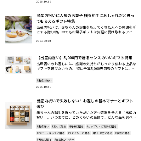
としてし
2025.10.28
出産内祝いに人気のお菓子 贈る相手におしゃれだと思っ
てもらえるギフト特集
出産内祝いは、赤ちゃんの誕生を祝ってくれた人への感謝を形
にする贈り物。中でもお菓子ギフトは気軽に受け取れるアイテ
ムとして人気が高く、焼き菓子や和菓子、ジャムなど種類もさ
まざまです。
2026.03.13
【出産内祝い】5,000円で贈るセンスのいいギフト特集
出産祝いのお返しには、感謝の気持ちがしっかり伝わる上品な
ギフトを選びたいもの。 特に予算5,000円前後のギフトは、選
択肢が豊富だからこそ「センスよく見せたい」と悩む方も多い
はずで
#出産内祝い
2025.10.28
出産内祝いで失敗しない！お返しの基本マナーとギフト
選び
赤ちゃんの誕生を祝っていただいた方へ感謝を伝える「出産内
祝い」。いつまでに、どのくらいの金額で、どんな品を選べば
よいか…と迷うことも多いですよね。 基本マナーは、お祝い
#出産祝い
#友人に贈る
#同僚に贈る
#カップル・ご夫婦に贈る
#ベビー・キッズに贈る
#ファミリーに贈る
#目上の方に贈る
#女性に贈る
#男性に贈る
#出産祝いマナー