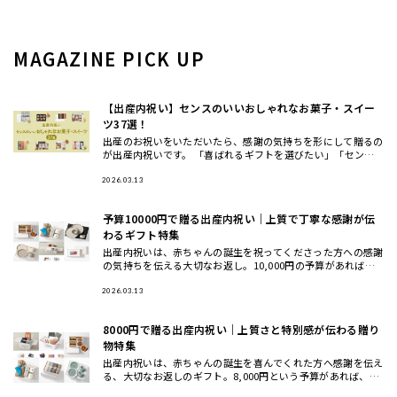
MAGAZINE PICK UP
【出産内祝い】センスのいいおしゃれなお菓子・スイー
ツ37選！
出産のお祝いをいただいたら、感謝の気持ちを形にして贈るの
が出産内祝いです。 「喜ばれるギフトを選びたい」「センス
がいいと思ってもらいたい」。そんな方に向けて、HYACCAの
バイヤー
2026.03.13
予算10000円で贈る出産内祝い｜上質で丁寧な感謝が伝
わるギフト特集
出産内祝いは、赤ちゃんの誕生を祝ってくださった方への感謝
の気持ちを伝える大切なお返し。10,000円の予算があれば、
贈る相手に合わせて質や見栄えにもこだわった“しっかりした
お返し”
2026.03.13
8000円で贈る出産内祝い｜上質さと特別感が伝わる贈り
物特集
出産内祝いは、赤ちゃんの誕生を喜んでくれた方へ感謝を伝え
る、大切なお返しのギフト。8,000円という予算があれば、少
し贅沢で上質なアイテムを選ぶことができ、「丁寧なお返し」