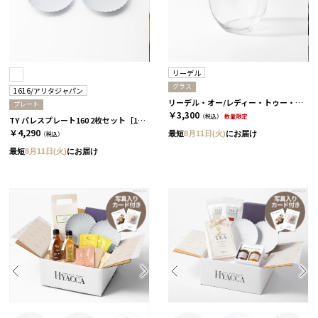
リーデル
グラス
1616/アリタジャパン
リーデル・オー/レディー・トゥー・ドリンク
プレート
￥3,300
（税込）
数量限定
TY パレスプレート160 2枚セット［1616/アリタジャパン］
￥4,290
最短
8月11日(火)
にお届け
（税込）
最短
8月11日(火)
にお届け