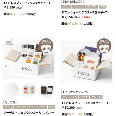
DEAN & DELUCA
TY パレスプレート220 2枚セット［1616/アリタジャパン］+ジャムセット+紅茶
グラス
コーヒー
焼き菓子
紅茶
￥9,980
（税込）
ダブルウォールグラス+焼き菓子+コーヒー or 紅茶［ディーン＆デルーカ］ コーヒー
最短
8月11日(火)
にお届け
￥7,956
（税込）
入荷待ち
最短
8月11日(火)
にお届け
1616/アリタジャパン
ドレッシング
パスタ
プレート
リーデル
TY パレスプレート220 2枚セット［1616/アリタジャパン］+ドレッシング+パスタ
グラス
コーヒー
ドライフルーツ
紅茶
￥10,200
（税込）
リーデル・ヴェリタス/カベルネ/メルロ 2個セット［リーデル］+ドライフルーツ+コーヒーor紅茶 コーヒー
最短
8月21日(金)
にお届け