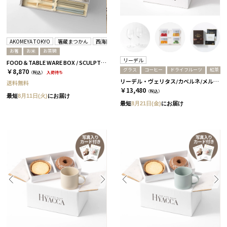
AKOMEYA TOKYO
箸蔵まつかん
西海陶器
お箸
お米
お茶碗
リーデル
FOOD＆TABLE WARE BOX / SCULPTURE / お米+箸 / ありがとう米 / 浜色＆雲色
グラス
コーヒー
ドライフルーツ
紅茶
￥8,870
（税込）
入荷待ち
リーデル・ヴェリタス/カベルネ/メルロ 2個セット［リーデル］+ドライフルーツ+コーヒーor紅茶 紅茶
送料無料
￥13,480
（税込）
最短
8月11日(火)
にお届け
最短
8月21日(金)
にお届け