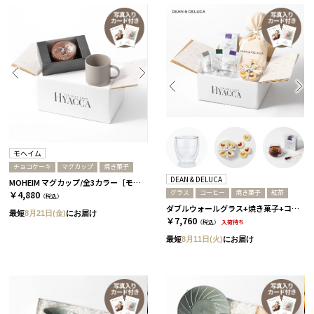
モヘイム
チョコケーキ
マグカップ
焼き菓子
DEAN & DELUCA
MOHEIM マグカップ/全3カラー［モヘイム］+濃厚フォンダンショコラ グレー
グラス
コーヒー
焼き菓子
紅茶
￥4,880
（税込）
ダブルウォールグラス+焼き菓子+コーヒー or 紅茶［ディーン＆デルーカ］ 紅茶
最短
8月21日(金)
にお届け
￥7,760
（税込）
入荷待ち
最短
8月11日(火)
にお届け