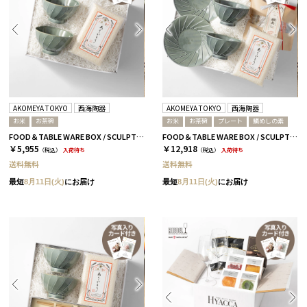
AKOMEYA TOKYO
西海陶器
AKOMEYA TOKYO
西海陶器
お米
お茶碗
お米
お茶碗
プレート
鯛めしの素
FOOD＆TABLE WARE BOX / SCULPTURE / お米 / ありがとう米
FOOD＆TABLE WARE BOX / SCULPTURE / 鯛めし+お米 / ありがとう米
￥5,955
￥12,918
（税込）
入荷待ち
（税込）
入荷待ち
送料無料
送料無料
最短
8月11日(火)
にお届け
最短
8月11日(火)
にお届け