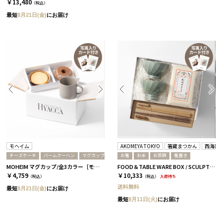
￥13,480
（税込）
最短
8月21日(金)
にお届け
モヘイム
AKOMEYA TOKYO
箸蔵まつかん
西海陶
チーズケーキ
バームクーヘン
マグカップ
お箸
お米
お茶碗
箸置き
MOHEIM マグカップ/全3カラー［モヘイム］+バームクーヘン＆チーズケーキ グレー
FOOD＆TABLE WARE BOX / SCULPTURE / お米+箸 / ありがとう米 / さくら＆ウォルナット
￥4,759
￥10,333
（税込）
（税込）
入荷待ち
送料無料
最短
8月21日(金)
にお届け
最短
8月11日(火)
にお届け