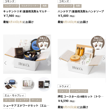
コモンズ
コモンズ
ハンドソープ
マルチクリーナー
洗剤
ハンドソープ
洗剤
キッチントリオ/食器用洗剤＆マルチクリーナー＆ハンドソープ［コモンズ］
ハンドケア/食器用洗剤＆ハンドソープ
￥7,980
￥5,680
（税込）
（税込）
最短
8月13日(木)
にお届け
最短
8月13日(木)
にお届け
トウメイ
ジュース
バームクーヘン
エム・モゥブレィ
押花 コースター/D/4枚セット［トウメイ］］+バームクーヘン+ジュース
コーヒー
シューケア
ラーメン
￥6,590
（税込）
シューケア エドワードセット［エム・モゥブレィ］+ラーメン+コーヒー
最短
8月21日(金)
にお届け