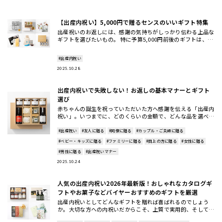
【出産内祝い】5,000円で贈るセンスのいいギフト特集
出産祝いのお返しには、感謝の気持ちがしっかり伝わる上品な
ギフトを選びたいもの。 特に予算5,000円前後のギフトは、選
択肢が豊富だからこそ「センスよく見せたい」と悩む方も多い
はずで
#出産内祝い
2025.10.28
出産内祝いで失敗しない！お返しの基本マナーとギフト
選び
赤ちゃんの誕生を祝っていただいた方へ感謝を伝える「出産内
祝い」。いつまでに、どのくらいの金額で、どんな品を選べば
よいか…と迷うことも多いですよね。 基本マナーは、お祝い
#出産祝い
#友人に贈る
#同僚に贈る
#カップル・ご夫婦に贈る
#ベビー・キッズに贈る
#ファミリーに贈る
#目上の方に贈る
#女性に贈る
#男性に贈る
#出産祝いマナー
2025.10.24
人気の出産内祝い2026年最新版！おしゃれなカタログギ
フトやお菓子などバイヤーおすすめのギフトを厳選
出産内祝いとしてどんなギフトを贈れば喜ばれるのでしょう
か。大切な方への内祝いだからこそ、上質で実用的、そして相
手に笑顔になってもらえる贈り物を選びたいものです。この記