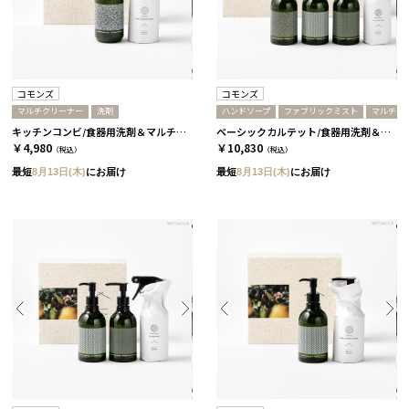
コモンズ
コモンズ
マルチクリーナー
洗剤
ハンドソープ
ファブリックミスト
マルチク
キッチンコンビ/食器用洗剤＆マルチクリーナー［コモンズ］
ベーシックカルテット/食器用洗剤＆マルチクリーナー＆ハンドソープ＆ファブリックミスト［コモンズ］
￥4,980
￥10,830
（税込）
（税込）
最短
8月13日(木)
にお届け
最短
8月13日(木)
にお届け