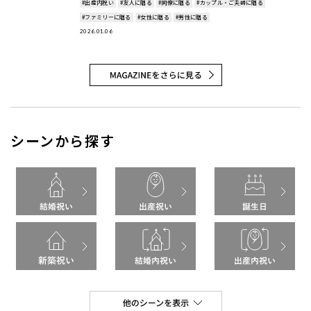
事では、202
#出産内祝い
#友人に贈る
#同僚に贈る
#カップル・ご夫婦に贈る
#ファミリーに贈る
#女性に贈る
#男性に贈る
2026.01.06
シーンから探す