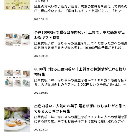
ツ37選！
出産のお祝いをいただいたら、感謝の気持ちを形にして贈るの
が出産内祝いです。 「喜ばれるギフトを選びたい」「センス
がいいと思ってもらいたい」。そんな方に向けて、HYACCAの
バイヤー
2026.03.13
予算10000円で贈る出産内祝い｜上質で丁寧な感謝が伝
わるギフト特集
出産内祝いは、赤ちゃんの誕生を祝ってくださった方への感謝
の気持ちを伝える大切なお返し。10,000円の予算があれば、
贈る相手に合わせて質や見栄えにもこだわった“しっかりした
お返し”
2026.03.13
8000円で贈る出産内祝い｜上質さと特別感が伝わる贈り
物特集
出産内祝いは、赤ちゃんの誕生を喜んでくれた方へ感謝を伝え
る、大切なお返しのギフト。8,000円という予算があれば、少
し贅沢で上質なアイテムを選ぶことができ、「丁寧なお返し」
としてし
2025.10.28
出産内祝いに人気のお菓子 贈る相手におしゃれだと思っ
てもらえるギフト特集
出産内祝いは、赤ちゃんの誕生を祝ってくれた人への感謝を形
にする贈り物。中でもお菓子ギフトは気軽に受け取れるアイテ
ムとして人気が高く、焼き菓子や和菓子、ジャムなど種類もさ
まざまです。
2026.03.13