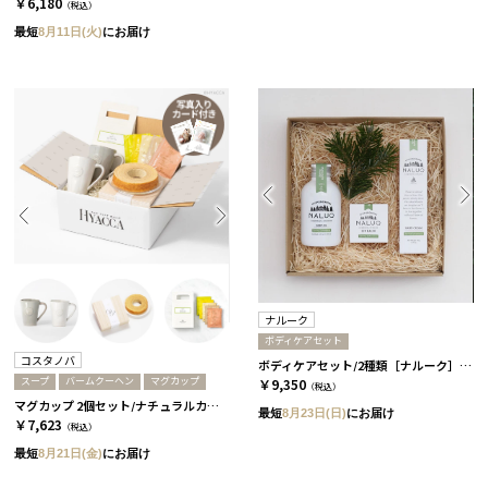
￥6,180
（税込）
最短
8月11日(火)
にお届け
ナルーク
ボディケアセット
コスタノバ
ボディケアセット/2種類［ナルーク］ スプリングエフェメラル
スープ
バームクーヘン
マグカップ
￥9,350
（税込）
マグカップ 2個セット/ナチュラルカラー［コスタノバ］+バームクーヘン+スープ
最短
8月23日(日)
にお届け
￥7,623
（税込）
最短
8月21日(金)
にお届け