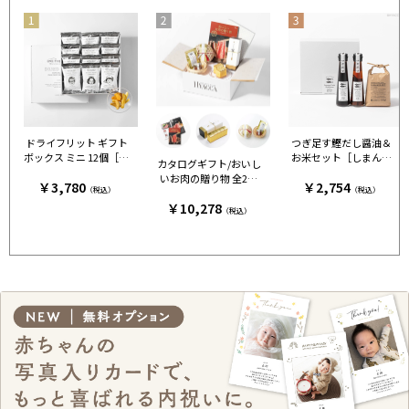
ドライフリット ギフト
つぎ足す鰹だし醤油＆
ボックス ミニ 12個［ア
お米セット［しまんと
カタログギフト/おいし
ンドザフリット］
百笑かんぱに］
いお肉の贈り物 全2種
￥3,780
￥2,754
（税込）
（税込）
+カステラ+鯛出汁 HM
￥10,278
C
（税込）