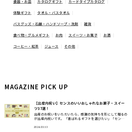
食器・お皿
カタログギフト
カードタイプカタログ
体験ギフト
タオル・バスタオル
バスグッズ・石鹸・ハンドソープ・洗剤
雑貨
食べ物・グルメギフト
お肉
スイーツ・お菓子
お酒
コーヒー・紅茶
ジュース
その他
MAGAZINE PICK UP
【出産内祝い】センスのいいおしゃれなお菓子・スイー
ツ37選！
出産のお祝いをいただいたら、感謝の気持ちを形にして贈るの
が出産内祝いです。 「喜ばれるギフトを選びたい」「センス
がいいと思ってもらいたい」。そんな方に向けて、HYACCAの
バイヤー
2026.03.13