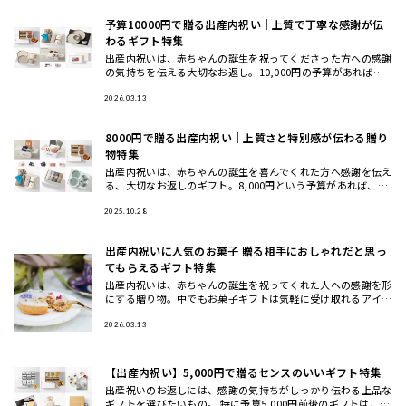
予算10000円で贈る出産内祝い｜上質で丁寧な感謝が伝
わるギフト特集
出産内祝いは、赤ちゃんの誕生を祝ってくださった方への感謝
の気持ちを伝える大切なお返し。10,000円の予算があれば、
贈る相手に合わせて質や見栄えにもこだわった“しっかりした
お返し”
2026.03.13
8000円で贈る出産内祝い｜上質さと特別感が伝わる贈り
物特集
出産内祝いは、赤ちゃんの誕生を喜んでくれた方へ感謝を伝え
る、大切なお返しのギフト。8,000円という予算があれば、少
し贅沢で上質なアイテムを選ぶことができ、「丁寧なお返し」
としてし
2025.10.28
出産内祝いに人気のお菓子 贈る相手におしゃれだと思っ
てもらえるギフト特集
出産内祝いは、赤ちゃんの誕生を祝ってくれた人への感謝を形
にする贈り物。中でもお菓子ギフトは気軽に受け取れるアイテ
ムとして人気が高く、焼き菓子や和菓子、ジャムなど種類もさ
まざまです。
2026.03.13
【出産内祝い】5,000円で贈るセンスのいいギフト特集
出産祝いのお返しには、感謝の気持ちがしっかり伝わる上品な
ギフトを選びたいもの。 特に予算5,000円前後のギフトは、選