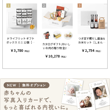
ドライフリット ギフト
つぎ足す鰹だし醤油＆
ボックス ミニ 12個［ア
お米セット［しまんと
カタログギフト/おいし
ンドザフリット］
百笑かんぱに］
いお肉の贈り物 全2種
￥3,780
￥2,754
（税込）
（税込）
+カステラ+鯛出汁 HM
￥10,278
C
（税込）