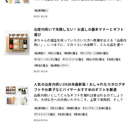
択肢が豊富だからこそ「センスよく見せたい」と悩む方も多い
はずで
#出産内祝い
2025.10.28
出産内祝いで失敗しない！お返しの基本マナーとギフト
選び
赤ちゃんの誕生を祝っていただいた方へ感謝を伝える「出産内
祝い」。いつまでに、どのくらいの金額で、どんな品を選べば
よいか…と迷うことも多いですよね。 基本マナーは、お祝い
#出産祝い
#友人に贈る
#同僚に贈る
#カップル・ご夫婦に贈る
#ベビー・キッズに贈る
#ファミリーに贈る
#目上の方に贈る
#女性に贈る
#男性に贈る
#出産祝いマナー
2025.10.24
人気の出産内祝い2026年最新版！おしゃれなカタログギ
フトやお菓子などバイヤーおすすめのギフトを厳選
出産内祝いとしてどんなギフトを贈れば喜ばれるのでしょう
か。大切な方への内祝いだからこそ、上質で実用的、そして相
手に笑顔になってもらえる贈り物を選びたいものです。この記
事では、202
#出産内祝い
#友人に贈る
#同僚に贈る
#カップル・ご夫婦に贈る
#ファミリーに贈る
#女性に贈る
#男性に贈る
2026.01.06