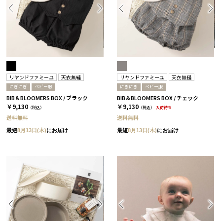
リヤンドファミーユ
天衣無縫
リヤンドファミーユ
天衣無縫
にぎにぎ
ベビー服
にぎにぎ
ベビー服
BIB＆BLOOMERS BOX / ブラック
BIB＆BLOOMERS BOX / チェック
￥9,130
￥9,130
（税込）
（税込）
入荷待ち
送料無料
送料無料
最短
8月13日(木)
にお届け
最短
8月13日(木)
にお届け