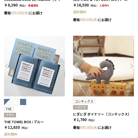
￥8,360
￥16,500
（税込）
数量限定
（税込）
入荷待ち
送料無料
最短
8月13日(木)
にお届け
最短
8月13日(木)
にお届け
コンテックス
にぎにぎ
THE
にぎにぎ ダイナソー［コンテックス］
タオル
￥1,760
（税込）
THE TOWEL BOX / ブルー
￥12,630
最短
8月13日(木)
にお届け
（税込）
送料無料