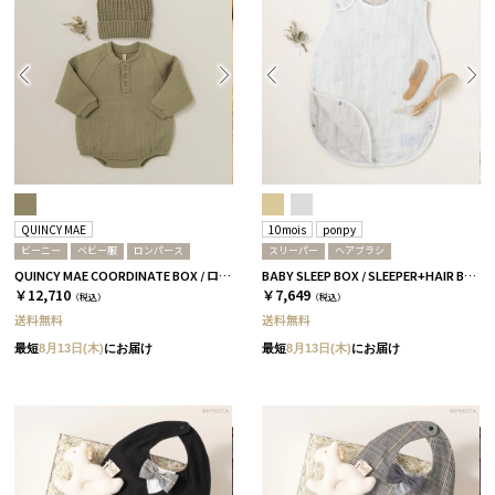
QUINCY MAE
10mois
ponpy
ビーニー
ベビー服
ロンパース
スリーパー
ヘアブラシ
QUINCY MAE COORDINATE BOX / ロンパース＋ビーニー / オリーブ［クインシーメイ］
BABY SLEEP BOX / SLEEPER+HAIR BRUSH / グレー
￥12,710
￥7,649
（税込）
（税込）
送料無料
送料無料
最短
8月13日(木)
にお届け
最短
8月13日(木)
にお届け