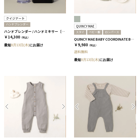
クイジナート
ハンドブレンダー
QUINCY MAE
ハンドブレンダー / ハンドミキサー［クイジナート］
スタイ
ベビー服
ロンパース
￥14,300
（税込）
QUINCY MAE BABY COORDINATE BOX / ロンパース＋スタイ / セージグリーン［クインシーメイ］
￥9,980
最短
8月13日(木)
にお届け
（税込）
送料無料
最短
8月13日(木)
にお届け