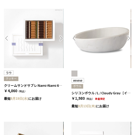
ラウ
クッキー
eeveve
クリームサンドサブレ Nami-Nami 6本入［ラウ］
ボウル
￥4,860
（税込）
シリコンボウル / L / Cloudy Gray［イービーブ］
￥1,980
最短
8月19日(水)
にお届け
（税込）
数量限定
最短
8月13日(木)
にお届け