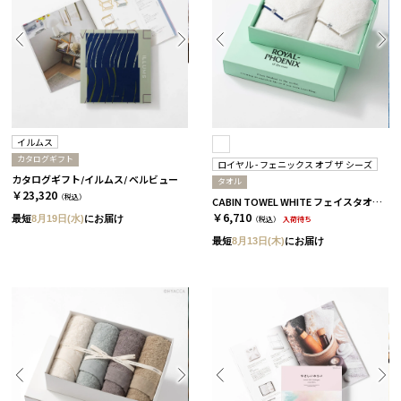
イルムス
カタログギフト
ロイヤル - フェニックス オブ ザ シーズ
カタログギフト/イルムス/ ベルビュー
タオル
￥23,320
（税込）
CABIN TOWEL WHITE フェイスタオル 2枚セット / ROYAL BLUE×MIST GREY［ロイヤル - フェニックス オブ ザ シーズ］
￥6,710
最短
8月19日(水)
にお届け
（税込）
入荷待ち
最短
8月13日(木)
にお届け