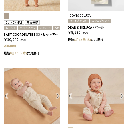
DEAN & DELUCA
カードカタログ
カタログギフト
QUINCY MAE
天衣無縫
DEAN & DELUCA / パール
おもちゃ
セットアップ
にぎにぎ
ベビー服
￥9,680
（税込）
BABY COORDINATE BOX / セットアップ＋にぎにぎ / ギンガムチェック
￥10,040
最短
8月13日(木)
にお届け
（税込）
送料無料
最短
8月13日(木)
にお届け