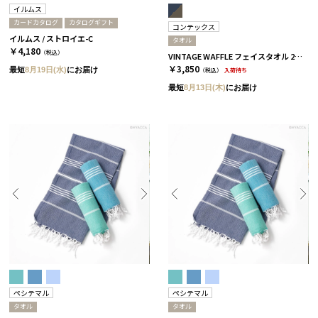
イルムス
カードカタログ
カタログギフト
コンテックス
イルムス / ストロイエ-C
タオル
￥4,180
（税込）
VINTAGE WAFFLE フェイスタオル 2枚セット［コンテックス］
￥3,850
最短
8月19日(水)
にお届け
（税込）
入荷待ち
最短
8月13日(木)
にお届け
ペシテマル
ペシテマル
タオル
タオル