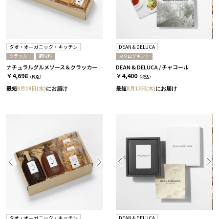
タオ・オーガニック・キッチン
DEAN & DELUCA
クラッカー
調味料
カタログギフト
ナチュラルグルメソース＆クラッカーセット［タオ・オーガニック・キッチン］
DEAN & DELUCA / チャコール
￥4,698
￥4,400
（税込）
（税込）
最短
8月19日(水)
にお届け
最短
8月13日(木)
にお届け
タオ・オーガニック・キッチン
DEAN & DELUCA