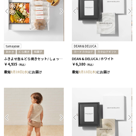
tamayose
DEAN & DELUCA
おかき
どら焼き
和菓子
カードカタログ
カタログギフト
ふきよせ缶＆どら焼きセット/ しょっぱい缶［tamayose］
DEAN & DELUCA / ホワイト
￥4,935
￥6,380
（税込）
（税込）
最短
8月19日(水)
にお届け
最短
8月13日(木)
にお届け