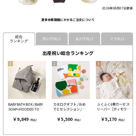
2026年08月07日
更新
夏季休暇期間にかかるご注文について
総合
男の子向け
女の子向け
ママ向け
ランキング
出産祝い総合ランキング
BABY BATH BOX / BABY
カタログギフト / おめ
ふくふく6重ガーゼ ス
SOAP+HOODED TOW
でとセレクション / ギ
リーパー［ディモワ］
EL グレー
フトセット / 全5種類 と
エクリュ［ディモワ］
￥9,849
￥5,500
￥5,170
ことこ
（税込）
（税込）
（税込）