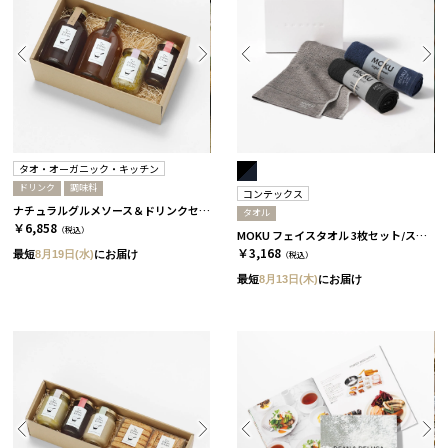
タオ・オーガニック・キッチン
ドリンク
調味料
コンテックス
ナチュラルグルメソース＆ドリンクセット［タオ・オーガニック・キッチン］
タオル
￥6,858
（税込）
MOKU フェイスタオル 3枚セット/スタンダード［コンテックス］
￥3,168
最短
8月19日(水)
にお届け
（税込）
最短
8月13日(木)
にお届け