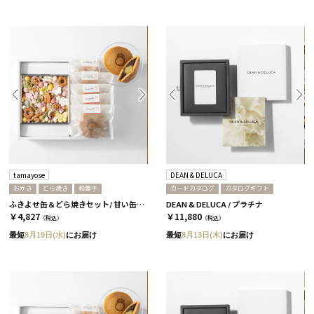
tamayose
DEAN & DELUCA
おかき
どら焼き
和菓子
カードカタログ
カタログギフト
ふきよせ缶＆どら焼きセット/ 甘い缶［tamayose］
DEAN & DELUCA / プラチナ
￥4,827
￥11,880
（税込）
（税込）
最短
8月19日(水)
にお届け
最短
8月13日(木)
にお届け