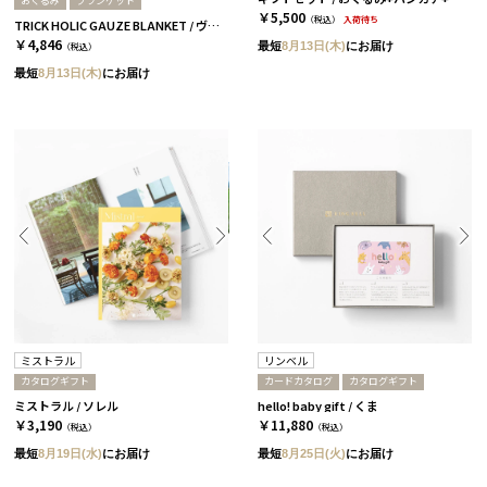
おくるみ
ブランケット
￥5,500
（税込）
入荷待ち
TRICK HOLIC GAUZE BLANKET / ヴィンテージフラワー［トリックホリック］
￥4,846
最短
8月13日(木)
にお届け
（税込）
最短
8月13日(木)
にお届け
ミストラル
リンベル
カタログギフト
カードカタログ
カタログギフト
ミストラル / ソレル
hello! baby gift / くま
￥3,190
￥11,880
（税込）
（税込）
最短
8月19日(水)
にお届け
最短
8月25日(火)
にお届け