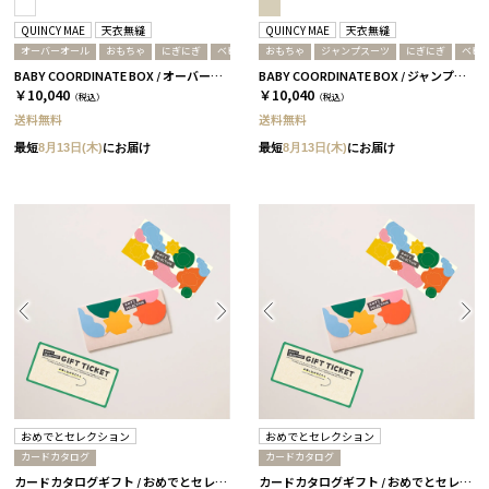
QUINCY MAE
天衣無縫
QUINCY MAE
天衣無縫
オーバーオール
おもちゃ
にぎにぎ
ベビー服
おもちゃ
ジャンプスーツ
にぎにぎ
ベビ
BABY COORDINATE BOX / オーバーオール＋にぎにぎ / ホワイト
BABY COORDINATE BOX / ジャンプスーツ＋にぎにぎ / ストライプ
￥10,040
￥10,040
（税込）
（税込）
送料無料
送料無料
最短
8月13日(木)
にお届け
最短
8月13日(木)
にお届け
おめでとセレクション
おめでとセレクション
カードカタログ
カードカタログ
カードカタログギフト / おめでとセレクション / ライト / みずいろ
カードカタログギフト / おめでとセレクション / ライト / きいろ