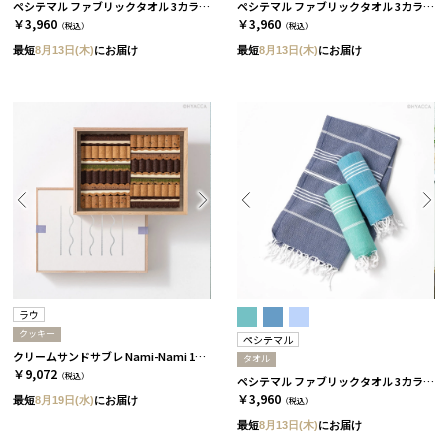
ペシテマル ファブリックタオル 3カラー ミント
ペシテマル ファブリックタオル 3カラー コバルト
￥3,960
￥3,960
（税込）
（税込）
最短
8月13日(木)
にお届け
最短
8月13日(木)
にお届け
ラウ
クッキー
ペシテマル
クリームサンドサブレ Nami-Nami 12本入［ラウ］
タオル
￥9,072
（税込）
ペシテマル ファブリックタオル 3カラー アイスランド
￥3,960
最短
8月19日(水)
にお届け
（税込）
最短
8月13日(木)
にお届け