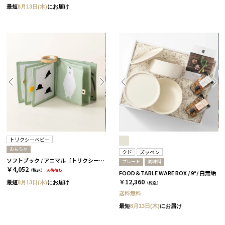
最短
8月13日(木)
にお届け
トリクシーベビー
おもちゃ
クド
ズッペン
ソフトブック / アニマル［トリクシーベビー］
プレート
調味料
￥4,052
（税込）
入荷待ち
FOOD＆TABLE WARE BOX / 9°/ 白無垢
￥12,360
最短
8月13日(木)
にお届け
（税込）
送料無料
最短
8月13日(木)
にお届け