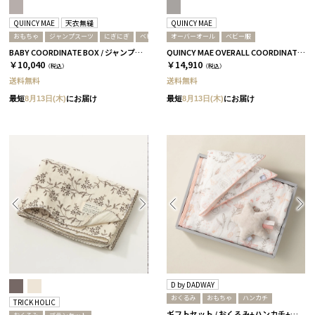
QUINCY MAE
天衣無縫
QUINCY MAE
おもちゃ
ジャンプスーツ
にぎにぎ
ベビー服
オーバーオール
ベビー服
BABY COORDINATE BOX / ジャンプスーツ＋にぎにぎ / グレー
QUINCY MAE OVERALL COORDINATE BOX /オーバーオール＋Tシャツ/ ライトグレー［クインシーメイ］
￥10,040
￥14,910
（税込）
（税込）
送料無料
送料無料
最短
8月13日(木)
にお届け
最短
8月13日(木)
にお届け
D by DADWAY
おくるみ
おもちゃ
ハンカチ
TRICK HOLIC
ギフトセット / おくるみ+ハンカチ+ラトル /