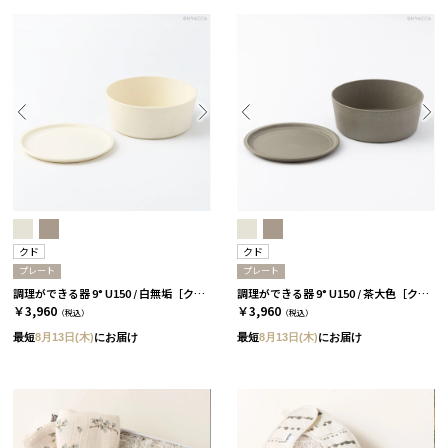
クド
クド
プレート
プレート
調理ができる器 9° U150 / 白無垢［クド］
調理ができる器 9° U150 / 茶大色［クド］
￥3,960
￥3,960
（税込）
（税込）
最短
8月13日(木)
にお届け
最短
8月13日(木)
にお届け