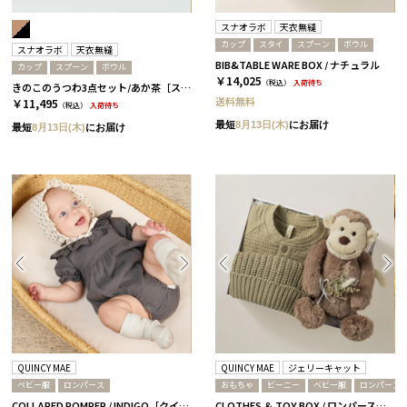
スナオラボ
天衣無縫
カップ
スタイ
スプーン
ボウル
スナオラボ
天衣無縫
BIB&TABLE WARE BOX / ナチュラル
カップ
スプーン
ボウル
￥14,025
（税込）
入荷待ち
きのこのうつわ3点セット/あか茶［スナオラボ］
送料無料
￥11,495
（税込）
入荷待ち
最短
8月13日(木)
にお届け
最短
8月13日(木)
にお届け
QUINCY MAE
QUINCY MAE
ジェリーキャット
ベビー服
ロンパース
おもちゃ
ビーニー
ベビー服
ロンパース
COLLARED ROMPER / INDIGO［クインシーメイ］
CLOTHES ＆ TOY BOX / ロンパース＋ビーニー＋モンキー / オリーブ