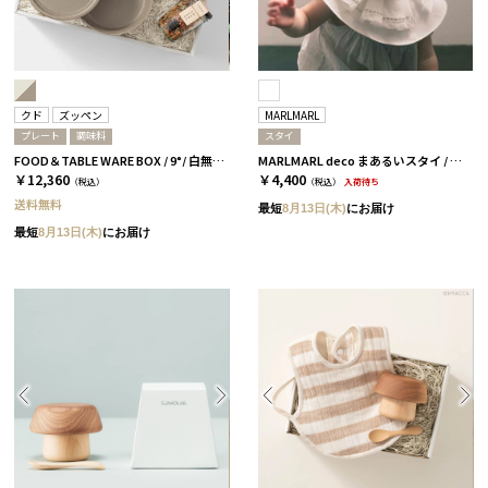
クド
ズッペン
MARLMARL
プレート
調味料
スタイ
FOOD＆TABLE WARE BOX / 9°/ 白無垢&茶大色
MARLMARL deco まあるいスタイ / エリザベス［マールマール］
￥12,360
￥4,400
（税込）
（税込）
入荷待ち
送料無料
最短
8月13日(木)
にお届け
最短
8月13日(木)
にお届け