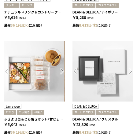
クッキー
ドリンク
カードカタログ
カタログギフト
ナチュラルドリンク＆カントリークッキーセット［タオ・オーガニック・キッチン］
DEAN & DELUCA / アイボリー
￥5,616
￥5,280
（税込）
（税込）
最短
8月19日(水)
にお届け
最短
8月13日(木)
にお届け
tamayose
DEAN & DELUCA
おかき
どら焼き
和菓子
カードカタログ
カタログギフト
ふきよせ缶＆どら焼きセット/ 甘じょっぱい缶［tamayose］
DEAN & DELUCA / クリスタル
￥5,043
￥23,320
（税込）
（税込）
最短
8月19日(水)
にお届け
最短
8月13日(木)
にお届け