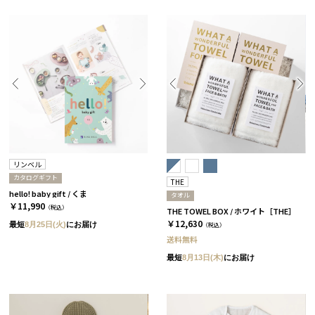
リンベル
カタログギフト
THE
hello! baby gift / くま
タオル
￥11,990
（税込）
THE TOWEL BOX / ホワイト［THE］
￥12,630
最短
8月25日(火)
にお届け
（税込）
送料無料
最短
8月13日(木)
にお届け