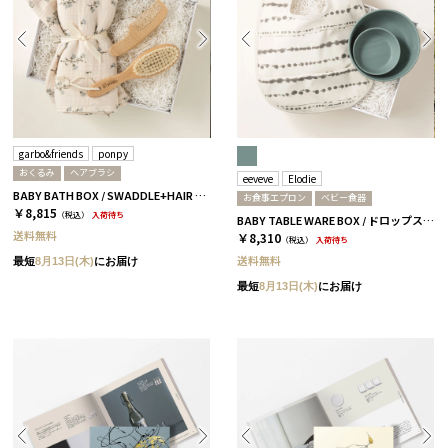
garbo&friends
ponpy
おくるみ
ヘアブラシ
eeveve
Elodie
BABY BATH BOX / SWADDLE+HAIR BRUSH / ブルーベル
お食事エプロン
ベビー食器
￥8,815
（税込）
入荷待ち
BABY TABLE WARE BOX / ドロップス / マーブルグリーン
送料無料
￥8,310
（税込）
入荷待ち
送料無料
最短
8月13日(木)
にお届け
最短
8月13日(木)
にお届け