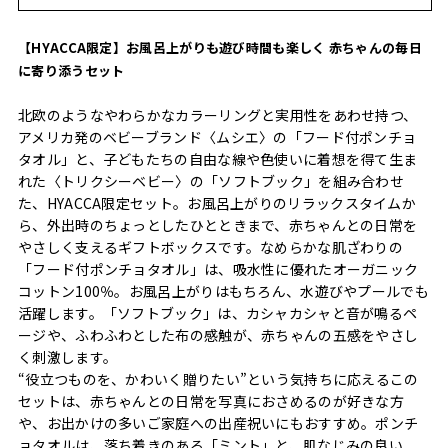
【HYACCA限定】お風呂上がりも遊び時間も楽しく 赤ちゃんの毎日
に寄り添うセット
北欧のようなやわらかなカラーリングと実用性をあわせ持つ、
アメリカ発のベビーブランド〈ムシエ〉の「フード付ポンチョ
タオル」と、子どもたちの自由な線や色使いに着想を得て生ま
れた〈トリクシーベビー〉の「ソフトブック」を組み合わせ
た、HYACCA限定セット。お風呂上がりのリラックスタイムか
ら、外出時のちょっとしたひとときまで、赤ちゃんとの日常を
やさしく支えるギフトボックスです。なめらかな肌ざわりの
「フード付ポンチョタオル」は、吸水性に優れたオーガニック
コットン100％。お風呂上がりはもちろん、水遊びやプールでも
活躍します。「ソフトブック」は、カシャカシャと音が鳴るペ
ージや、ふわふわとした布の感触が、赤ちゃんの五感をやさし
く刺激します。
“役立つものを、かわいく贈りたい”という気持ちに応えるこの
セットは、赤ちゃんとの日常を写真におさめるのが好きな方
や、お出かけの多いご家庭への出産祝いにもおすすめ。ポンチ
ョタオルは、落ち着きのある「ミント」と、肌なじみの良い