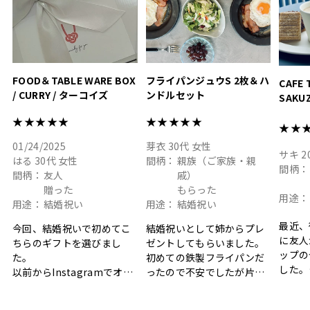
結婚祝
色イン
FOOD＆TABLE WARE BOX
フライパンジュウS 2枚＆ハ
CAFE 
/ CURRY / ターコイズ
ンドルセット
SAKU
ト
★★★★★
★★★★★
★★
01/24/2025
芽衣
30代
女性
サキ
2
はる
30代
女性
間柄：
親族（ご家族・親
間柄：
間柄：
友人
戚）
贈った
もらった
用途：
用途：
結婚祝い
用途：
結婚祝い
最近、
今回、結婚祝いで初めてこ
結婚祝いとして姉からプレ
に友人
ちらのギフトを選びまし
ゼントしてもらいました。
ップの
た。
初めての鉄製フライパンだ
した。
以前からInstagramでオシ
ったので不安でしたが片手
ボック
ャレなギフトセットだなと
で操作できて使い勝手が良
て、カ
目にしており、先日入籍し
く、調理後にそのままお皿