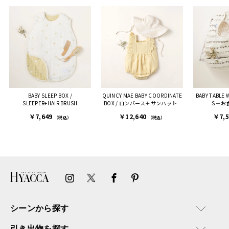
BABY SLEEP BOX /
QUINCY MAE BABY COORDINATE
BABY TABLE
SLEEPER+HAIR BRUSH
BOX / ロンパース＋サンハット /
Ｓ＋お
レモンイエロー［クインシーメ
￥7,649
￥12,640
￥7,
（税込）
イ］
（税込）
シーンから探す
引き出物を探す