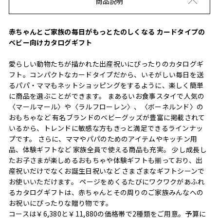
商品説明
赤ちゃんとご家族の毎日がもっとたのしくなる カードタイプの
ベビー向けカタログギフト
愛らしい動物たちが描かれた出産祝いにぴったりのカタログギ
フト。コンパクトなカードタイプだから、いそがしい毎日を送
るパパ・ママもネットショッピングをするように、楽しく簡単
に商品を選ぶことができます。 まあるいお食事スタイで人気の
〈マールマール〉や〈ラルフローレン〉、〈ボーネルンド〉の
おもちゃなど 有名ブランドのベビーグッズが豊富に掲載されて
いるから、トレンドに敏感な方もきっと満足できるラインナッ
プです。 さらに、ママやパパのためのアイテムやキッチン用
品、体験ギフトなど 家族全員で使える商品も充実。 少し成長し
たお子さまが楽しめるおもちゃや体験ギフトも揃っており、出
産祝いだけでなくお誕生日祝いなど さまざまなギフトシーンで
お使いいただけます。 ページをめくるたびにワクワクがあふれ
るカタログギフトは、赤ちゃんとその周りのご家族みんなへの
お祝いにぴったりな贈り物です。
コースは￥6,380と￥11,880の価格帯で2種類をご用意。予算に