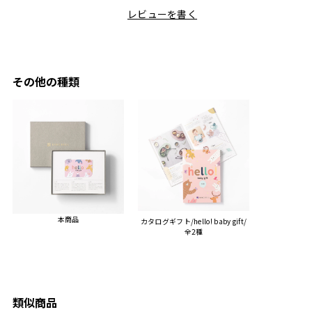
しい説
た友人にぴったりなカラー
として食卓に出せるのも便
レビューを書く
も親切
と大好きなカレーのセット
利です。洗い物も減って一
夫婦ふ
があったのでこちら購入さ
石二鳥です笑
ークが
せていただきました。
メッセージカードで姉から
休憩時
友人に送った際、ご夫婦ど
のメッセージに少しうるっ
のが楽
ちらも大変気に入ったと写
ときてしまいました。姉の
その他の種類
セット
真付きで喜びの連絡をもら
センスが光るプレゼント
ヒーも
った時は、HYACCAギフト
で、いい思い出になりまし
す。
を選んでよかったし他の友
た。
人にもお勧めしたいと感じ
ました。
また、こちら不注意でメー
ルアドレスを誤って入力し
登録してログインできなく
本商品
カタログギフト/hello! baby gift/
困った際にも、迅速に回答
全2種
連絡があり大変助かりまし
た。
ありがとうございます。
またぜひ利用させていただ
ければと思います。
類似商品