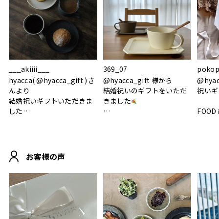
___akiiii___
369_07
pokop
hyacca( @hyacca_gift )さ
@hyacca_gift 様から
@hya
んより
結婚祝いのギフトをいただ
祝いギ
結婚祝いギフトいただきま
きました
した
FOOD
.
シンプルで朝のパンタイム
/ 9°/
MOHEIM CUP BOX / サンド
にぴったり
ホワイト＆ブラック
柔らかい手触りで使い心地
白無垢
.
も◎
に入り
お客様の声
おうちカフェもお洒落にな
って嬉しい𖠚 ⡱
素敵なギフトを
真っ白
.
ありがとうございました
いいの
#hyacca #結婚祝い
#hyacca #結婚祝い
#結婚祝
#お祝い #プレゼント
淡色女