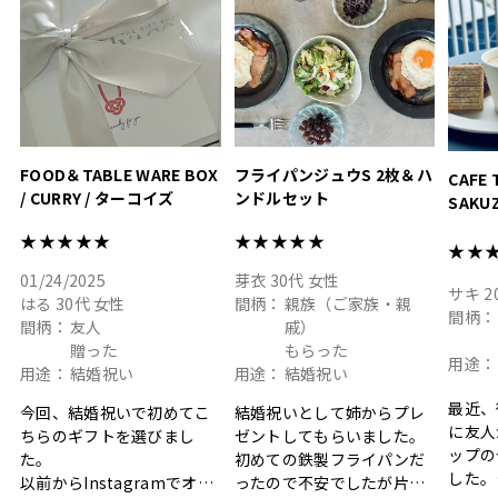
#hyacca #結婚祝い
#結婚祝
#お祝い #プレゼント
淡色女
結婚祝
色イン
FOOD＆TABLE WARE BOX
フライパンジュウS 2枚＆ハ
CAFE 
/ CURRY / ターコイズ
ンドルセット
SAKU
ト
★★★★★
★★★★★
★★
01/24/2025
芽衣
30代
女性
サキ
2
はる
30代
女性
間柄：
親族（ご家族・親
間柄：
間柄：
友人
戚）
贈った
もらった
用途：
用途：
結婚祝い
用途：
結婚祝い
最近、
今回、結婚祝いで初めてこ
結婚祝いとして姉からプレ
に友人
ちらのギフトを選びまし
ゼントしてもらいました。
ップの
た。
初めての鉄製フライパンだ
した。
以前からInstagramでオシ
ったので不安でしたが片手