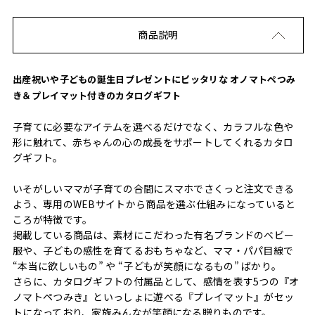
商品説明
出産祝いや子どもの誕生日プレゼントにピッタリな オノマトペつみ
き＆プレイマット付きのカタログギフト
子育てに必要なアイテムを選べるだけでなく、カラフルな色や
形に触れて、赤ちゃんの心の成長をサポートしてくれるカタロ
グギフト。
いそがしいママが子育ての合間にスマホでさくっと注文できる
よう、専用のWEBサイトから商品を選ぶ仕組みになっていると
ころが特徴です。
掲載している商品は、素材にこだわった有名ブランドのベビー
服や、子どもの感性を育てるおもちゃなど、ママ・パパ目線で
“本当に欲しいもの” や “子どもが笑顔になるもの” ばかり。
さらに、カタログギフトの付属品として、感情を表す5つの『オ
ノマトペつみき』といっしょに遊べる『プレイマット』がセッ
トになっており、家族みんなが笑顔になる贈りものです。