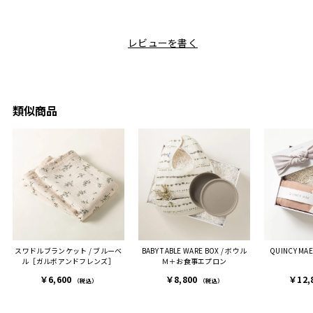
ボック
ャレなギフトセットだなと
で操作できて使い勝手が良
て、カ
目にしており、先日入籍し
く、調理後にそのままお皿
しい説
た友人にぴったりなカラー
として食卓に出せるのも便
レビューを書く
も親切
と大好きなカレーのセット
利です。洗い物も減って一
夫婦ふ
があったのでこちら購入さ
石二鳥です笑
ークが
せていただきました。
メッセージカードで姉から
休憩時
友人に送った際、ご夫婦ど
のメッセージに少しうるっ
のが楽
ちらも大変気に入ったと写
ときてしまいました。姉の
類似商品
セット
真付きで喜びの連絡をもら
センスが光るプレゼント
ヒーも
った時は、HYACCAギフト
で、いい思い出になりまし
す。
を選んでよかったし他の友
た。
人にもお勧めしたいと感じ
ました。
また、こちら不注意でメー
ルアドレスを誤って入力し
登録してログインできなく
スワドルブランケット / ブルーベ
BABY TABLE WARE BOX / ボウル
QUINCY MAE 
困った際にも、迅速に回答
ル［ガルボアンドフレンズ］
Ｍ＋お食事エプロン
連絡があり大変助かりまし
￥6,600
￥8,800
￥12,
た。
（税込）
（税込）
ありがとうございます。
またぜひ利用させていただ