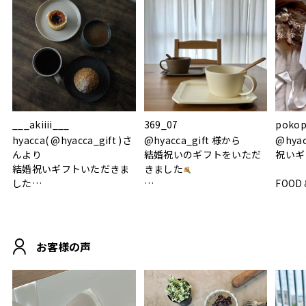
___akiiii___
369_07
pokop
hyacca( @hyacca_gift )さ
@hyacca_gift 様から
@hya
んより
結婚祝いのギフトをいただ
祝いギ
結婚祝いギフトいただきま
きました
した
FOOD
.
シンプルで朝のパンタイム
/ 9°/
MOHEIM CUP BOX / サンド
にぴったり
ホワイト＆ブラック
柔らかい手触りで使い心地
白無垢
.
も◎
に入り
お客様の声
おうちカフェもお洒落にな
って嬉しい𖠚 ⡱
素敵なギフトを
真っ白
.
ありがとうございました
いいの
#hyacca #結婚祝い