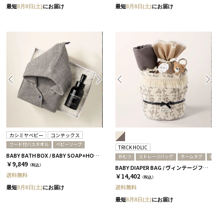
最短
8月8日(土)
にお届け
最短
8月8日(土)
にお届け
カシミヤベビー
コンテックス
フード付バスタオル
ベビーソープ
TRICK HOLIC
BABY BATH BOX / BABY SOAP+HOODED TOWEL / グレー
おむつ
ストレージバッグ
ネームタグ
名
￥9,849
（税込）
BABY DIAPER BAG / ヴィンテージフラワー / チャコール［トリックホリック］ R
送料無料
￥14,402
（税込）
送料無料
最短
8月8日(土)
にお届け
最短
8月8日(土)
にお届け