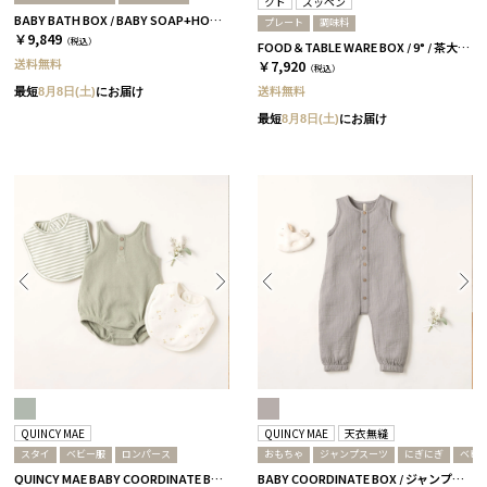
クド
ズッペン
BABY BATH BOX / BABY SOAP+HOODED TOWEL / ネイビー
プレート
調味料
￥9,849
（税込）
FOOD＆TABLE WARE BOX / 9° / 茶大色 / ズッペン
送料無料
￥7,920
（税込）
送料無料
最短
8月8日(土)
にお届け
最短
8月8日(土)
にお届け
QUINCY MAE
QUINCY MAE
天衣無縫
スタイ
ベビー服
ロンパース
おもちゃ
ジャンプスーツ
にぎにぎ
ベビ
QUINCY MAE BABY COORDINATE BOX / ロンパース＋スタイ / セージグリーン［クインシーメイ］
BABY COORDINATE BOX / ジャンプスーツ＋にぎにぎ / グレー