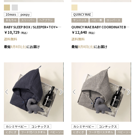
10mois
ponpy
QUINCY MAE
おもちゃ
スリーパー
ヘアブラシ
サンハット
ベビー服
ロンパース
BABY SLEEP BOX / SLEEPER+TOY+HAIR BRUSH / エクリュ
QUINCY MAE BABY COORDINATE BOX / ロンパース＋サンハット / レモンイエロー［クインシーメイ］
￥10,729
￥12,640
（税込）
（税込）
送料無料
送料無料
最短
8月8日(土)
にお届け
最短
8月8日(土)
にお届け
カシミヤベビー
コンテックス
カシミヤベビー
コンテックス
にぎにぎ
フード付バスタオル
ベビーソープ
にぎにぎ
フード付バスタオル
ベビーソープ