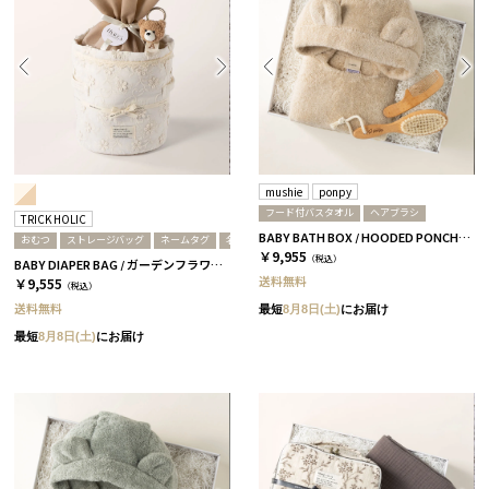
mushie
ponpy
フード付バスタオル
ヘアブラシ
TRICK HOLIC
BABY BATH BOX / HOODED PONCHO+HAIR BRUSH / アイボリー
おむつ
ストレージバッグ
ネームタグ
名入れ
￥9,955
（税込）
BABY DIAPER BAG / ガーデンフラワー［トリックホリック］ Y
送料無料
￥9,555
（税込）
送料無料
最短
8月8日(土)
にお届け
最短
8月8日(土)
にお届け