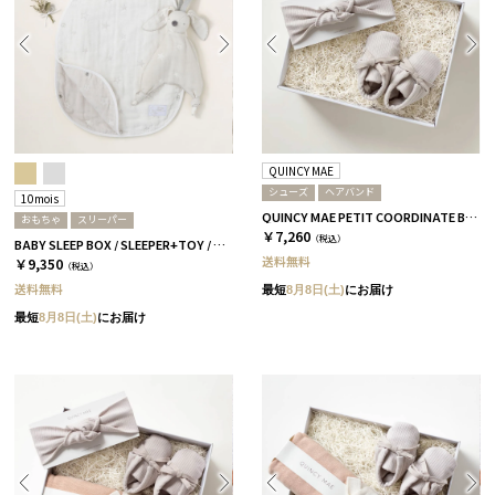
QUINCY MAE
シューズ
ヘアバンド
10mois
QUINCY MAE PETIT COORDINATE BOX
おもちゃ
スリーパー
￥7,260
（税込）
BABY SLEEP BOX / SLEEPER+TOY / グレー
送料無料
￥9,350
（税込）
送料無料
最短
8月8日(土)
にお届け
最短
8月8日(土)
にお届け