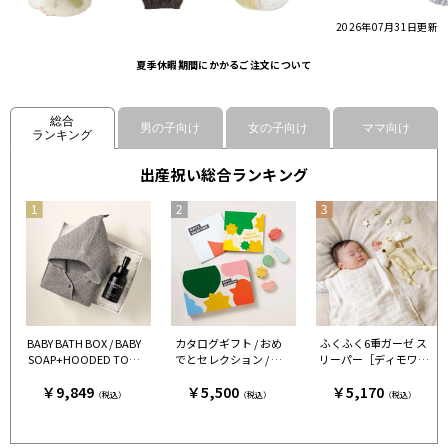
2026年07月31日
更新
夏季休暇期間にかかるご注文について
総合
男の子向け
女の子向け
ママ向け
ランキング
出産祝い総合ランキング
BABY BATH BOX / BABY
カタログギフト / おめ
ふくふく6重ガーゼ ス
SOAP+HOODED TOW
でとセレクション / ギ
リーパー［ディモワ］
EL グレー
フトセット / 全5種類 と
エクリュ［ディモワ］
￥9,849
￥5,500
￥5,170
ことこ
（税込）
（税込）
（税込）