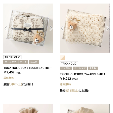
TRICK HOLIC
ネームタグ
ポーチ
名入れ
TRICK HOLIC
TRICK HOLIC BOX / TRUNK BAG+BEAR TAG / ヴィンテージフラワー［トリックホリック］ R
おくるみ
ネームタグ
名入れ
￥7,497
（税込）
TRICK HOLIC BOX / SWADDLE+BEAR TAG / ガーデンフラワー［トリックホリック］ M
送料無料
￥9,212
（税込）
送料無料
最短
8月8日(土)
にお届け
最短
8月8日(土)
にお届け