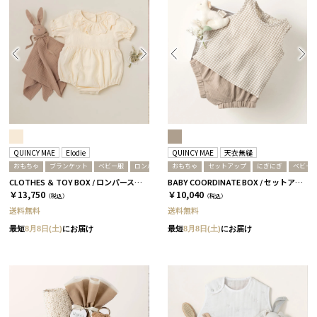
QUINCY MAE
Elodie
QUINCY MAE
天衣無縫
おもちゃ
ブランケット
ベビー服
ロンパース
おもちゃ
セットアップ
にぎにぎ
ベビー
CLOTHES ＆ TOY BOX / ロンパース＋バニー / アイボリー
BABY COORDINATE BOX / セットアップ＋にぎにぎ / ギンガムチェック
￥13,750
￥10,040
（税込）
（税込）
送料無料
送料無料
最短
8月8日(土)
にお届け
最短
8月8日(土)
にお届け