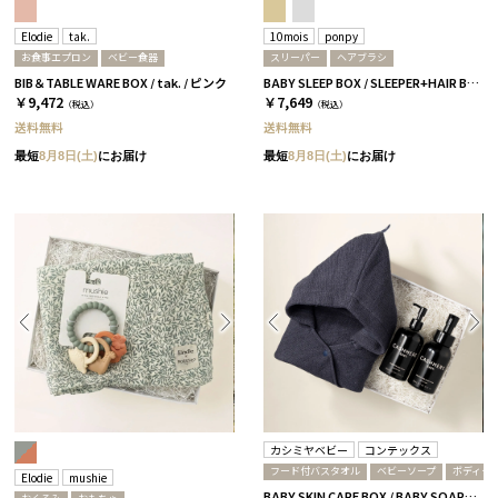
Elodie
tak.
10mois
ponpy
お食事エプロン
ベビー食器
スリーパー
ヘアブラシ
BIB＆TABLE WARE BOX / tak. / ピンク
BABY SLEEP BOX / SLEEPER+HAIR BRUSH / エクリュ
￥9,472
￥7,649
（税込）
（税込）
送料無料
送料無料
最短
8月8日(土)
にお届け
最短
8月8日(土)
にお届け
カシミヤベビー
コンテックス
フード付バスタオル
ベビーソープ
ボディク
Elodie
mushie
BABY SKIN CARE BOX / BABY SOAP＆CREAM+HOODED TOWEL / ネイビー