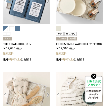
THE
クド
ズッペン
タオル
プレート
調味料
THE TOWEL BOX / ブルー
FOOD＆TABLE WARE BOX / 9°/ 白無垢
￥12,630
￥12,360
（税込）
（税込）
送料無料
送料無料
最短
8月8日(土)
にお届け
最短
8月8日(土)
にお届け