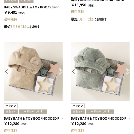
おくるみ
おもちゃ
￥13,950
（税込）
BABY SWADDLE＆TOY BOX / Standen / ダイナソー
送料無料
￥9,491
（税込）
送料無料
最短
8月8日(土)
にお届け
最短
8月8日(土)
にお届け
mushie
mushie
おもちゃ
フード付バスタオル
おもちゃ
フード付バスタオル
BABY BATH＆TOY BOX / HOODED PONCHO+STAR / アイボリー
BABY BATH＆TOY BOX / HOODED PONCHO+STAR / ミント
￥12,280
￥12,280
（税込）
（税込）
送料無料
送料無料