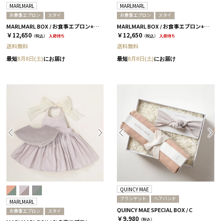
MARLMARL
MARLMARL
お食事エプロン
スタイ
お食事エプロン
スタイ
MARLMARL BOX / お食事エプロン+デコスタイ / ピオニー
MARLMARL BOX / お食事エプロン+デコスタイ / マグノリア
￥12,650
￥12,650
（税込）
入荷待ち
（税込）
入荷待ち
送料無料
送料無料
最短
8月8日(土)
にお届け
最短
8月8日(土)
にお届け
QUINCY MAE
ブランケット
ヘアバンド
MARLMARL
QUINCY MAE SPECIAL BOX / C
お食事エプロン
スタイ
￥9,980
（税込）