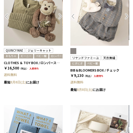
QUINCY MAE
ジェリーキャット
おもちゃ
ビーニー
ベビー服
ロンパース
リヤンドファミーユ
天衣無縫
CLOTHES ＆ TOY BOX / ロンパース＋ビーニー＋モンキー / オリーブ
にぎにぎ
ベビー服
￥16,500
（税込）
入荷待ち
BIB＆BLOOMERS BOX / チェック
送料無料
￥9,130
（税込）
入荷待ち
送料無料
最短
8月8日(土)
にお届け
最短
8月8日(土)
にお届け