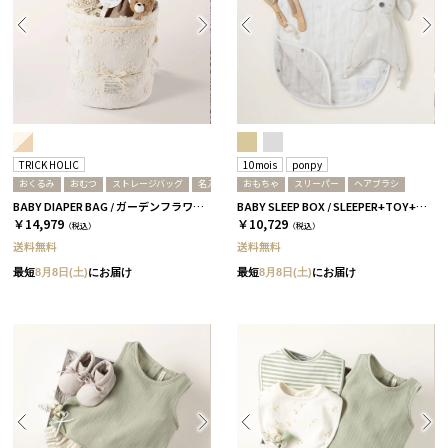
TRICK HOLIC
10mois
ponpy
おくるみ
おむつ
ストレージバッグ
名入れ
おもちゃ
スリーパー
ヘアブラシ
BABY DIAPER BAG / ガーデンフラワー / レース［トリックホリック］ T
BABY SLEEP BOX / SLEEPER+TOY+HAIR BRUSH / グレー
￥14,979
￥10,729
（税込）
（税込）
送料無料
送料無料
最短
8月8日(土)
にお届け
最短
8月8日(土)
にお届け