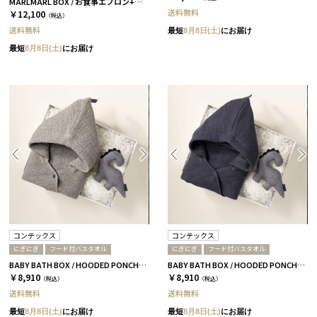
MARLMARL BOX / お食事エプロン+スタイ / マグノリア［マールマール］
送料無料
￥12,100
（税込）
送料無料
最短
8月8日(土)
にお届け
最短
8月8日(土)
にお届け
コンテックス
コンテックス
にぎにぎ
フード付バスタオル
にぎにぎ
フード付バスタオル
BABY BATH BOX / HOODED PONCHO+TOY / グレー［コンテックス］
BABY BATH BOX / HOODED PONCHO+TOY / ネイビー［コンテックス］
￥8,910
￥8,910
（税込）
（税込）
送料無料
送料無料
最短
8月8日(土)
にお届け
最短
8月8日(土)
にお届け