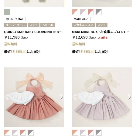
QUINCY MAE
MARLMARL
オーバーオール
スタイ
ベビー服
お食事エプロン
スタイ
QUINCY MAE BABY COORDINATE BOX / オーバーオール＋スタイ / セージグリーン［クインシーメイ］
MARLMARL BOX / お食事エプロン+デコスタイ / カランコエ
￥11,980
￥12,650
（税込）
（税込）
入荷待ち
送料無料
送料無料
最短
8月8日(土)
にお届け
最短
8月8日(土)
にお届け