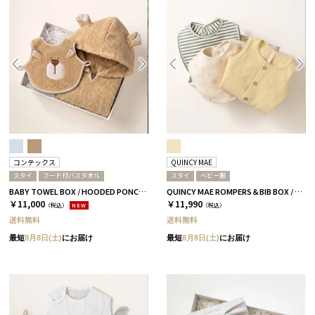
コンテックス
QUINCY MAE
スタイ
フード付バスタオル
スタイ
ベビー服
BABY TOWEL BOX / HOODED PONCHO+BIB / キャメル［コンテックス］
QUINCY MAE ROMPERS＆BIB BOX / レモンイエロー
￥11,000
￥11,990
（税込）
NEW
（税込）
送料無料
送料無料
最短
8月8日(土)
にお届け
最短
8月8日(土)
にお届け