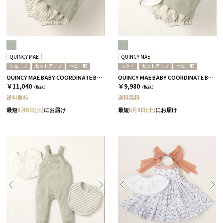
QUINCY MAE
QUINCY MAE
シューズ
セットアップ
ベビー服
スタイ
セットアップ
ベビー服
QUINCY MAE BABY COORDINATE BOX / セットアップ＋シューズ / セージグリーン［クインシーメイ］
QUINCY MAE BABY COORDINATE BOX / セットアップ＋スタイ / セージグリーン［クインシーメイ］
￥11,040
￥9,980
（税込）
（税込）
送料無料
送料無料
最短
8月8日(土)
にお届け
最短
8月8日(土)
にお届け