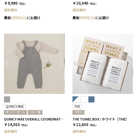
￥9,980
￥10,040
（税込）
（税込）
送料無料
送料無料
最短
8月8日(土)
にお届け
最短
8月8日(土)
にお届け
QUINCY MAE
THE
オーバーオール
ベビー服
タオル
QUINCY MAE OVERALL COORDINATE BOX /オーバーオール＋Tシャツ/ ライトグレー［クインシーメイ］
THE TOWEL BOX / ホワイト［THE］
￥14,910
￥12,630
（税込）
（税込）
送料無料
送料無料