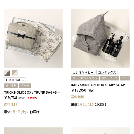
カシミヤベビー
コンテックス
フード付バスタオル
ベビーソープ
ボディク
TRICK HOLIC
BABY SKIN CARE BOX / BABY SOAP＆CREAM+HOODED TOWEL / グレー
おくるみ
ポーチ
￥13,950
（税込）
TRICK HOLIC BOX / TRUNK BAG+SWADDLE / ベージュ［トリックホリック］
送料無料
￥9,738
（税込）
入荷待ち
送料無料
最短
8月8日(土)
にお届け
最短
8月8日(土)
にお届け