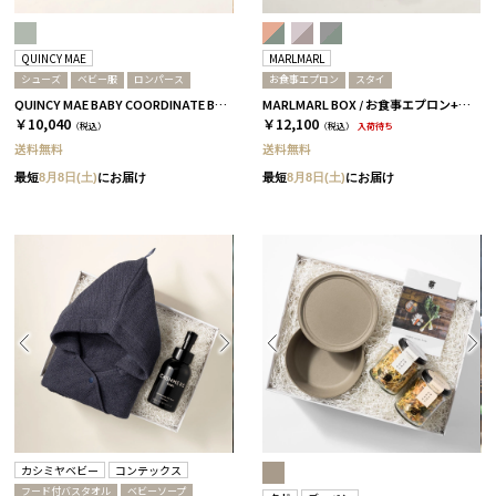
QUINCY MAE
MARLMARL
シューズ
ベビー服
ロンパース
お食事エプロン
スタイ
QUINCY MAE BABY COORDINATE BOX / ロンパース＋シューズ / セージグリーン［クインシーメイ］
MARLMARL BOX / お食事エプロン+スタイ / カランコエ［マールマール］
￥10,040
￥12,100
（税込）
（税込）
入荷待ち
送料無料
送料無料
最短
8月8日(土)
にお届け
最短
8月8日(土)
にお届け
カシミヤベビー
コンテックス
フード付バスタオル
ベビーソープ