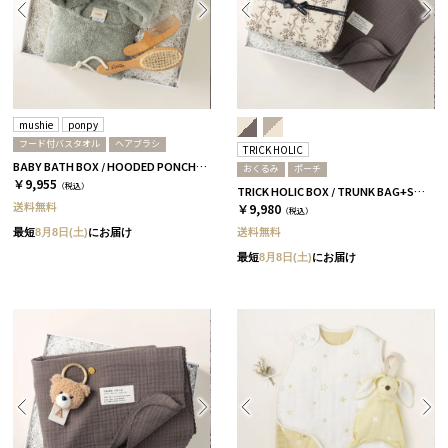
mushie
ponpy
フード付バスタオル
ヘアブラシ
TRICK HOLIC
BABY BATH BOX / HOODED PONCHO+HAIR BRUSH / ミント
おくるみ
ポーチ
￥9,955
（税込）
TRICK HOLIC BOX / TRUNK BAG+SWADDLE / ヴィンテージフラワー［トリックホリック］
送料無料
￥9,980
（税込）
送料無料
最短
8月8日(土)
にお届け
最短
8月8日(土)
にお届け