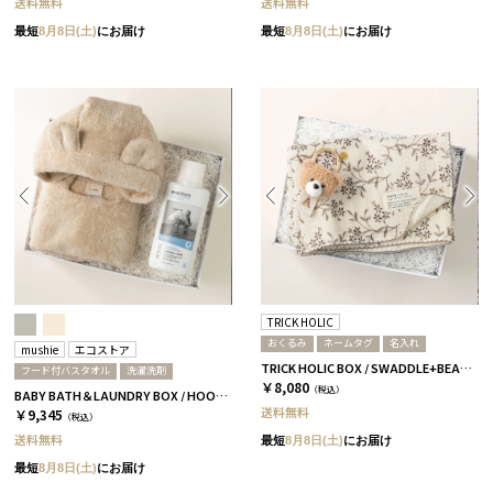
送料無料
送料無料
最短
8月8日(土)
にお届け
最短
8月8日(土)
にお届け
TRICK HOLIC
おくるみ
ネームタグ
名入れ
mushie
エコストア
TRICK HOLIC BOX / SWADDLE+BEAR TAG / ヴィンテージフラワー［トリックホリック］ R
フード付バスタオル
洗濯洗剤
￥8,080
（税込）
BABY BATH＆LAUNDRY BOX / HOODED PONCHO / アイボリー
送料無料
￥9,345
（税込）
送料無料
最短
8月8日(土)
にお届け
最短
8月8日(土)
にお届け