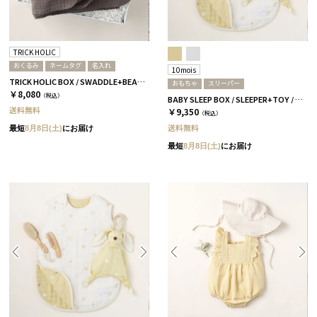
TRICK HOLIC
おくるみ
ネームタグ
名入れ
10mois
TRICK HOLIC BOX / SWADDLE+BEAR TAG / チャコール［トリックホリック］ R
おもちゃ
スリーパー
￥8,080
（税込）
BABY SLEEP BOX / SLEEPER+TOY / エクリュ
送料無料
￥9,350
（税込）
送料無料
最短
8月8日(土)
にお届け
最短
8月8日(土)
にお届け