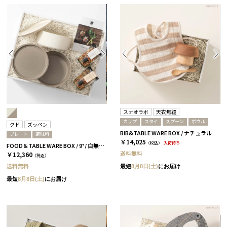
スナオラボ
天衣無縫
カップ
スタイ
スプーン
ボウル
クド
ズッペン
BIB&TABLE WARE BOX / ナチュラル
プレート
調味料
￥14,025
（税込）
入荷待ち
FOOD＆TABLE WARE BOX / 9°/ 白無垢&茶大色
送料無料
￥12,360
（税込）
送料無料
最短
8月8日(土)
にお届け
最短
8月8日(土)
にお届け