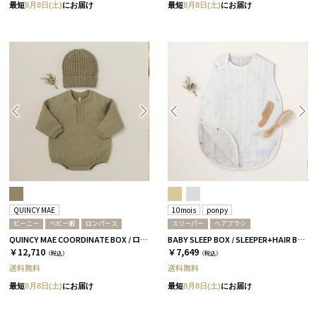
最短
8月8日(土)
にお届け
最短
8月8日(土)
にお届け
QUINCY MAE
10mois
ponpy
ビーニー
ベビー服
ロンパース
スリーパー
ヘアブラシ
QUINCY MAE COORDINATE BOX / ロンパース＋ビーニー / オリーブ［クインシーメイ］
BABY SLEEP BOX / SLEEPER+HAIR BRUSH / グレー
￥12,710
￥7,649
（税込）
（税込）
送料無料
送料無料
最短
8月8日(土)
にお届け
最短
8月8日(土)
にお届け