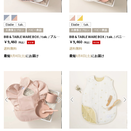
Elodie
tak.
Elodie
tak.
お食事エプロン
ベビー食器
お食事エプロン
ベビー食器
BIB＆TABLE WARE BOX / tak. / ブルーガーデン＆ホワイト
BIB＆TABLE WARE BOX / tak. / バニラホワイト＆ピンク
￥9,460
￥9,460
（税込）
NEW
（税込）
NEW
送料無料
送料無料
最短
8月8日(土)
にお届け
最短
8月8日(土)
にお届け