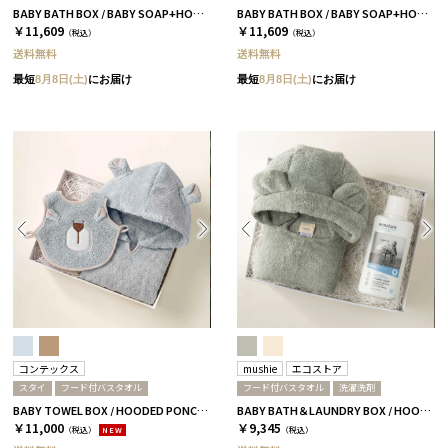
BABY BATH BOX / BABY SOAP+HOODED TOWEL+TOY / ネイビー
BABY BATH BOX / BABY SOAP+HOODED TOWEL+TOY / グレー
￥11,609
￥11,609
（税込）
（税込）
送料無料
送料無料
最短
8月8日(土)
にお届け
最短
8月8日(土)
にお届け
コンテックス
mushie
エコストア
スタイ
フード付バスタオル
フード付バスタオル
洗濯洗剤
BABY TOWEL BOX / HOODED PONCHO+BIB / ブルーグレー［コンテックス］
BABY BATH＆LAUNDRY BOX / HOODED PONCHO / ミント
￥11,000
￥9,345
（税込）
NEW
（税込）