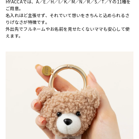
HYACCAでは、A／E／H／I／K／M／N／R／S／T／Y の11種を
ご用意。
名入れほど主張せず、それでいて想いをきちんと込められるさ
りげなさが特徴です。
外出先でフルネームやお名前を見せたくないママも安心して使
えます。