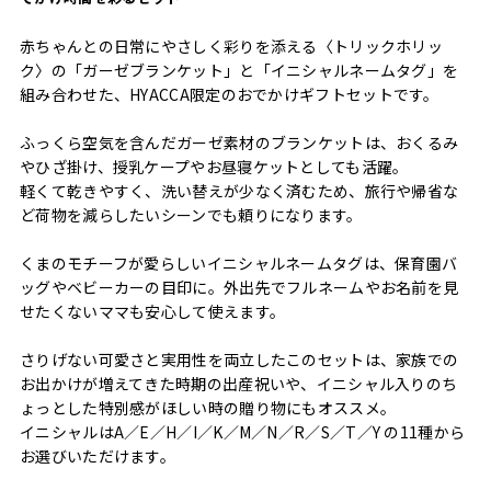
赤ちゃんとの日常にやさしく彩りを添える〈トリックホリッ
ク〉の「ガーゼブランケット」と「イニシャルネームタグ」を
組み合わせた、HYACCA限定のおでかけギフトセットです。
ふっくら空気を含んだガーゼ素材のブランケットは、おくるみ
やひざ掛け、授乳ケープやお昼寝ケットとしても活躍。
軽くて乾きやすく、洗い替えが少なく済むため、旅行や帰省な
ど荷物を減らしたいシーンでも頼りになります。
くまのモチーフが愛らしいイニシャルネームタグは、保育園バ
ッグやベビーカーの目印に。外出先でフルネームやお名前を見
せたくないママも安心して使えます。
さりげない可愛さと実用性を両立したこのセットは、家族での
お出かけが増えてきた時期の出産祝いや、イニシャル入りのち
ょっとした特別感がほしい時の贈り物にもオススメ。
イニシャルはA／E／H／I／K／M／N／R／S／T／Y の11種から
お選びいただけます。