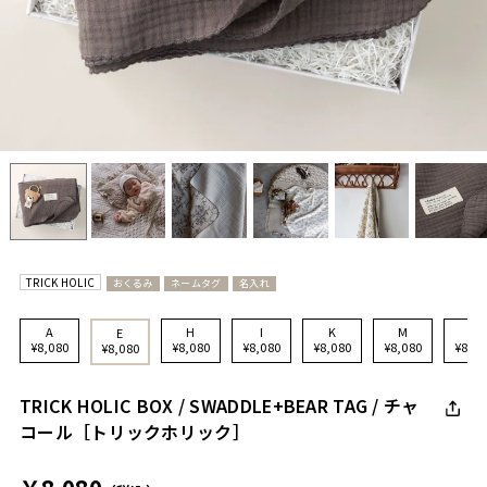
TRICK HOLIC
おくるみ
ネームタグ
名入れ
A
H
I
K
M
N
E
¥8,080
¥8,080
¥8,080
¥8,080
¥8,080
¥8,08
¥8,080
TRICK HOLIC BOX / SWADDLE+BEAR TAG / チャ
コール［トリックホリック］