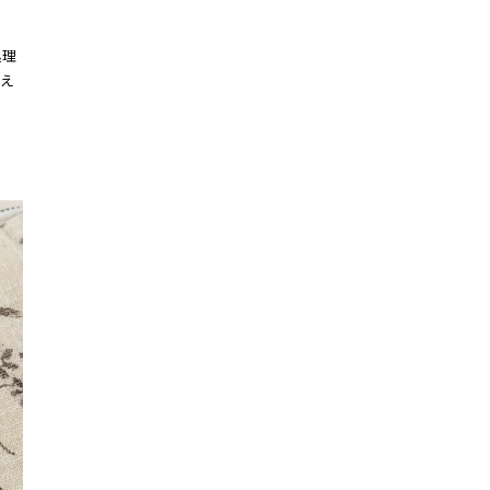
さ
処理
え