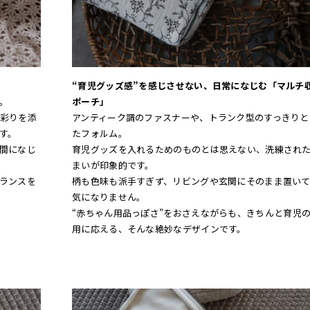
“育児グッズ感”を感じさせない、日常になじむ「マルチ
。
ポーチ」
彩りを添
アンティーク調のファスナーや、トランク型のすっきりと
す。
たフォルム。
間になじ
育児グッズを入れるためのものとは思えない、洗練され
まいが印象的です。
ランスを
柄も色味も派手すぎず、リビングや玄関にそのまま置いて
気になりません。
“赤ちゃん用品っぽさ”をおさえながらも、きちんと育児
用に応える、そんな絶妙なデザインです。