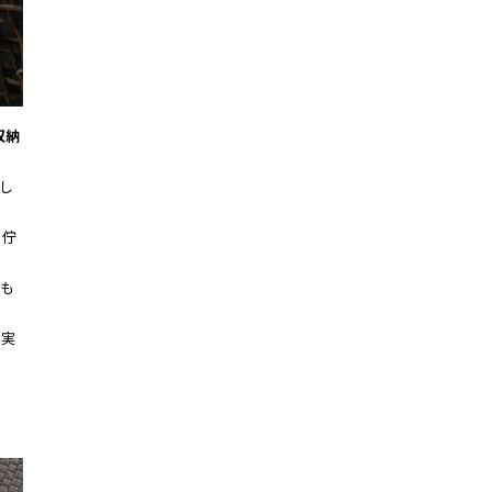
収納
し
た佇
も
の実