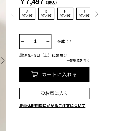
￥7,497
（税込）
A
E
H
I
K
M
¥7,497
¥7,497
¥7,497
¥7,497
¥7,497
¥7,497
−
+
在庫：7
最短 8月8日（土）にお届け
一部地域を除く
カートに入れる
お気に入り
夏季休暇期間にかかるご注文について