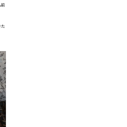
名前
きた