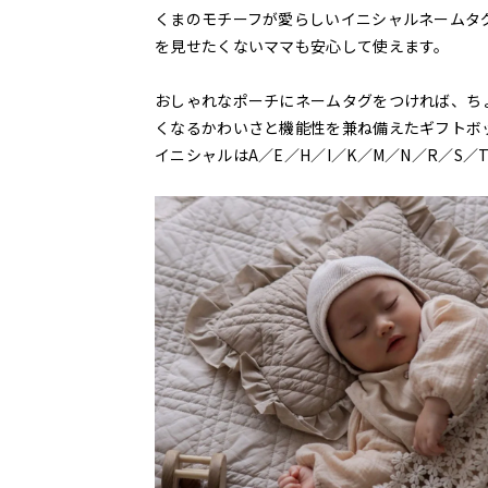
くまのモチーフが愛らしいイニシャルネームタ
を見せたくないママも安心して使えます。
おしゃれなポーチにネームタグをつければ、ち
くなるかわいさと機能性を兼ね備えたギフトボ
イニシャルはA／E／H／I／K／M／N／R／S／