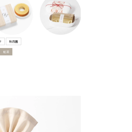
ク
秋月園
紅茶