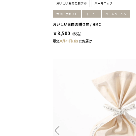
おいしいお肉の贈り物
ハーモニック
カタログギフト
コーヒー
バームクーヘン
おいしいお肉の贈り物 / HMC
￥8,500
（税込）
最短
8月21日(金)
にお届け