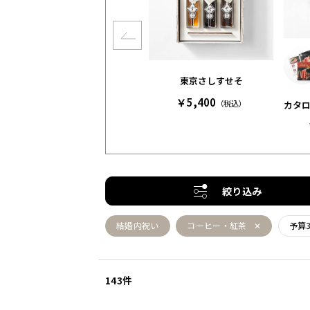
東京さしすせそ
￥5,400
（税込）
カタロ
絞り込み
結婚内祝い
コーヒー・紅茶
予算3
143件