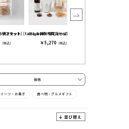
ンドザフリット］
焼きセット［tamayose］ 甘じょっぱい缶［tamayose］
だし＆調味料贅沢セット［やいづ善八］
3
￥5,270
（税込）
（税込）
カードカタログギフト / 
￥9,953
（税込）
価格
スイーツ・お菓子
食べ物・グルメギフト
並び替え