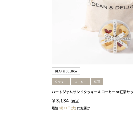
DEAN & DELUCA
クッキー
コーヒー
紅茶
ハートジャムサンドクッキー＆コーヒーor紅茶セッ
￥3,134
（税込）
最短
8月11日(火)
にお届け