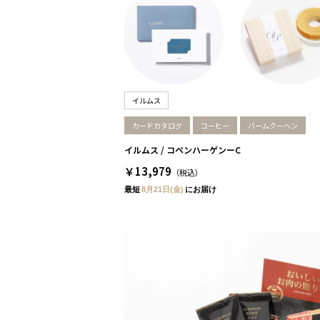
イルムス
カードカタログ
コーヒー
バームクーヘン
イルムス / コペンハーゲンーC
￥13,979
（税込）
最短
8月21日(金)
にお届け