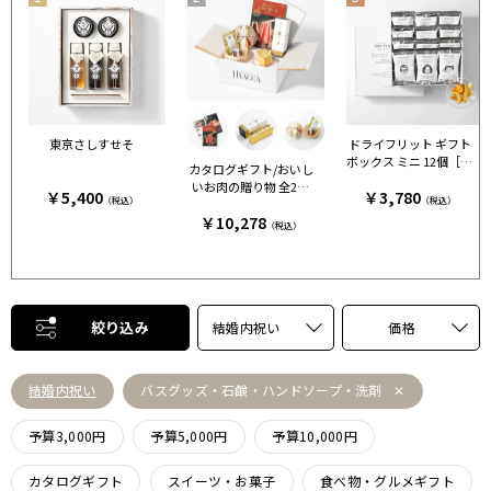
東京さしすせそ
ドライフリット ギフト
ボックス ミニ 12個［ア
カタログギフト/おいし
ンドザフリット］
いお肉の贈り物 全2種
￥5,400
￥3,780
（税込）
（税込）
+カステラ+鯛出汁 HM
￥10,278
C
（税込）
絞り込み
結婚内祝い
価格
結婚内祝い
バスグッズ・石鹸・ハンドソープ・洗剤
予算3,000円
予算5,000円
予算10,000円
カタログギフト
スイーツ・お菓子
食べ物・グルメギフト