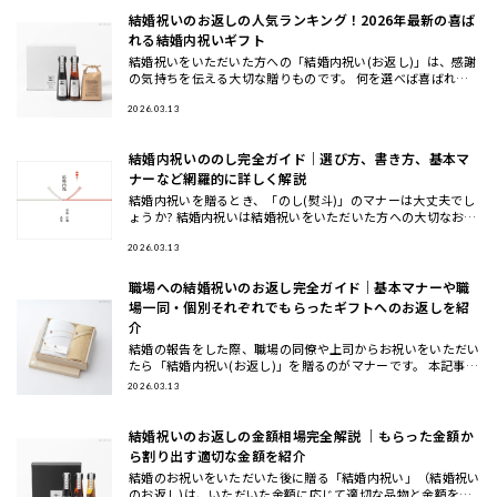
結婚祝いのお返しの人気ランキング！2026年最新の喜ば
れる結婚内祝いギフト
結婚祝いをいただいた方への「結婚内祝い(お返し)」は、感謝
の気持ちを伝える大切な贈りものです。 何を選べば喜ばれる
か悩むことも多いですが、2026年最新のトレンドや人気アイ
テムを知
2026.03.13
結婚内祝いののし完全ガイド｜選び方、書き方、基本マ
ナーなど網羅的に詳しく解説
結婚内祝いを贈るとき、「のし(熨斗)」のマナーは大丈夫でし
ょうか? 結婚内祝いは結婚祝いをいただいた方への大切なお返
しですが、正しいマナーを意外と知らない方も多いかもしれま
せん。
2026.03.13
職場への結婚祝いのお返し完全ガイド｜基本マナーや職
場一同・個別それぞれでもらったギフトへのお返しを紹
介
結婚の報告をした際、職場の同僚や上司からお祝いをいただい
たら「結婚内祝い(お返し)」を贈るのがマナーです。 本記事で
は、職場への結婚祝いに対するお返しについて基本的なマナー
2026.03.13
から避け
結婚祝いのお返しの金額相場完全解説 ｜もらった金額か
ら割り出す適切な金額を紹介
結婚のお祝いをいただいた後に贈る「結婚内祝い」（結婚祝い
のお返し)は、いただいた金額に応じて適切な品物と金額を選