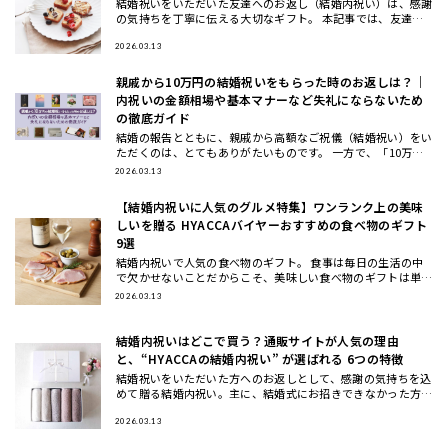
結婚祝いをいただいた友達へのお返し（結婚内祝い）は、感謝
の気持ちを丁寧に伝える大切なギフト。 本記事では、友達へ
の結婚祝いお返しの相場やマナーをわかりやすく解説し、本当
に喜ばれるお
2026.03.13
親戚から10万円の結婚祝いをもらった時のお返しは？｜
内祝いの金額相場や基本マナーなど失礼にならないため
の徹底ガイド
結婚の報告とともに、親戚から高額なご祝儀（結婚祝い）をい
ただくのは、とてもありがたいものです。 一方で、「10万円
もの結婚祝いをいただいた場合、内祝い（お返し）はどうすれ
2026.03.13
ば失礼にな
【結婚内祝いに人気のグルメ特集】ワンランク上の美味
しいを贈る HYACCAバイヤーおすすめの食べ物のギフト
9選
結婚内祝いで人気の食べ物のギフト。 食事は毎日の生活の中
で欠かせないことだからこそ、美味しい食べ物のギフトは単身
の方からファミリーまで幅広く喜ばれる結婚内祝いです。 そ
2026.03.13
こで今回は、
結婚内祝いはどこで買う？通販サイトが人気の理由
と、“HYACCAの結婚内祝い” が選ばれる 6つの特徴
結婚祝いをいただいた方へのお返しとして、感謝の気持ちを込
めて贈る結婚内祝い。主に、結婚式にお招きできなかった方か
らお祝いをいただいた場合のお返しとして贈るものですが、結
婚式をしてい
2026.03.13