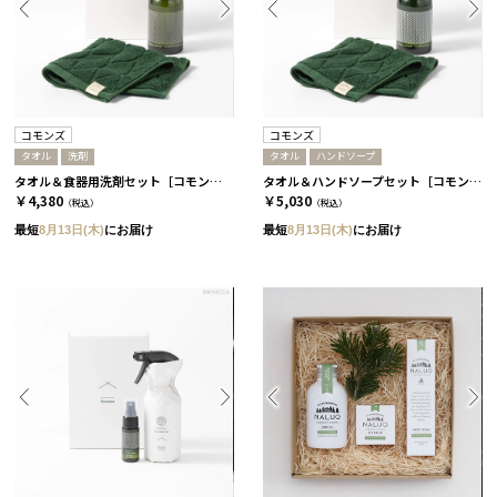
コモンズ
コモンズ
タオル
洗剤
タオル
ハンドソープ
タオル＆食器用洗剤セット［コモンズ］
タオル＆ハンドソープセット［コモンズ］
￥4,380
￥5,030
（税込）
（税込）
最短
8月13日(木)
にお届け
最短
8月13日(木)
にお届け