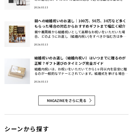
ぶ必要があります。 本記事では、結婚祝いのお返しの金額相
場をわか
2026.03.13
親への結婚祝いのお返し｜100万、50万、30万など多く
もらった場合の対応からおすすめギフトまで幅広く紹介
親や義両親から結婚祝いとして高額なお祝いをいただいた場
合、どのようにお返し（結婚内祝い)をすべきか悩む方は多い
でしょう。 本記事では、結婚祝いのお返しに関する基本マナ
ーから、100
2026.03.13
結婚祝いのお返し（結婚内祝い）はいつまでに贈るのが
正解？ギフト選びのタイミング完全ガイド
結婚内祝いは、お祝いをいただいてから1ヶ月以内を目安に贈
るのが一般的なマナーとされています。結婚式を挙げる場合は
挙式後1ヶ月以内、式を挙げない場合はお祝いを受け取ってか
ら1ヶ月以内
2026.03.13
シーンから探す