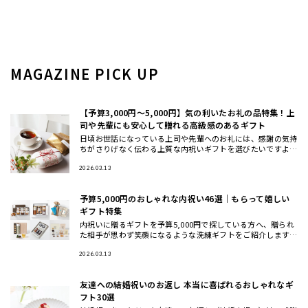
MAGAZINE PICK UP
【予算3,000円〜5,000円】気の利いたお礼の品特集！上
司や先輩にも安心して贈れる高級感のあるギフト
日頃お世話になっている上司や先輩へのお礼には、感謝の気持
ちがさりげなく伝わる上質な内祝いギフトを選びたいですよ
ね。 本記事では、HYACCAバイヤーが厳選した「センスのいい
お返し」
2026.03.13
予算5,000円のおしゃれな内祝い46選｜もらって嬉しい
ギフト特集
内祝いに贈るギフトを予算5,000円で探している方へ、贈られ
た相手が思わず笑顔になるような洗練ギフトをご紹介します。
専門バイヤーがおしゃれでセンスのいいアイテムを厳選しまし
た。 こ
2026.03.13
友達への結婚祝いのお返し 本当に喜ばれるおしゃれなギ
フト30選