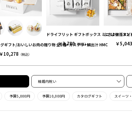
ドライフリット ギフトボックス ミニ 12個［ア
ふきよせ缶＆どら
￥3,780
￥5,04
（税込）
グギフト/おいしいお肉の贈り物 全2種+カステラ+鯛出汁 HMC
￥10,278
（税込）
結婚内祝い
予算5,000円
予算10,000円
カタログギフト
スイーツ