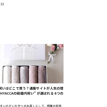
友達への結婚祝いお返しの相場やマナーをわかり
.13
解説し、本当に喜ばれるお
祝いはどこで買う？通販サイトが人気の理
HYACCAの結婚内祝い” が選ばれる 6つの
いをいただいた方へのお返しとして、感謝の気持