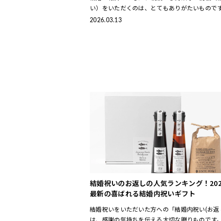
い）をいただくのは、とてもありがたいものです
方で、「10万円もの結婚祝いをいただいた場合
2026.03.13
い（お返し）はどうすれば失礼にな
結婚祝いのお返しの人気ランキング！202
最新の喜ばれる結婚内祝いギフト
結婚祝いをいただいた方への「結婚内祝い(お返
は、感謝の気持ちを伝える大切な贈りものです。