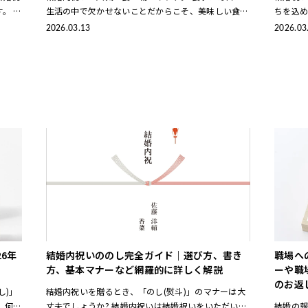
。 一
生活の中で欠かせないことだからこそ、美味しい食べ
ちを込
、内祝
物のギフトは単身の方からファミリーまで幅広く喜ば
なかっ
2026.03.13
2026.03
れる結婚内祝いです。 そこで今回は、
贈るも
6年
結婚内祝いののし完全ガイド｜選び方、書き
職場へ
方、基本マナーなど網羅的に詳しく解説
ーや職
のお返
し)」
結婚内祝いを贈るとき、「のし(熨斗)」のマナーは大
 何を
丈夫でしょうか? 結婚内祝いは結婚祝いをいただいた
結婚の