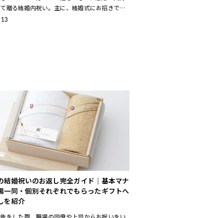
めて贈る結婚内祝い。主に、結婚式にお招きでき
た方からお祝いをいただいた場合のお返しとして
.13
のですが、結婚式をしてい
の結婚祝いのお返し完全ガイド｜基本マナ
場一同・個別それぞれでもらったギフトへ
しを紹介
報告をした際、職場の同僚や上司からお祝いをい