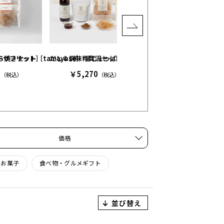
ンドザフリット］
焼きセット［tamayose］ 甘じょっぱい缶［tamayose］
だし＆調味料贅沢セット［やいづ善八］
3
￥5,270
（税込）
（税込）
カードカタログギフト / 
￥9,953
（税込）
価格
・お菓子
食べ物・グルメギフト
並び替え