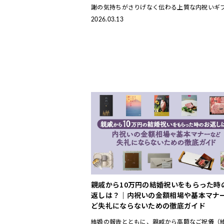
謝の気持ちがさりげなく伝わる上質な内祝いギ
選びたいですよね。 本記事では、HYACCAバイ
2026.03.13
厳選した「センスのいいお返し」
親戚から10万円の結婚祝いをもらった時
返しは？｜内祝いの金額相場や基本マナ
ど失礼にならないための徹底ガイド
結婚の報告とともに、親戚から高額なご祝儀（