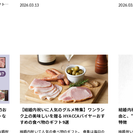
フトを
トをご紹介します。専門バイヤーがおしゃれでセンス
では、
2026.03.13
2026.03
ヤーが
のいいアイテムを厳選しました。 こ
やすく
のお
【結婚内祝いに人気のグルメ特集】ワンラン
結婚内
ーな
ク上の美味しいを贈る HYACCAバイヤーおす
由と、“
すめの食べ物のギフト9選
特徴
結婚祝
結婚内祝いで人気の食べ物のギフト。 食事は毎日の
結婚祝