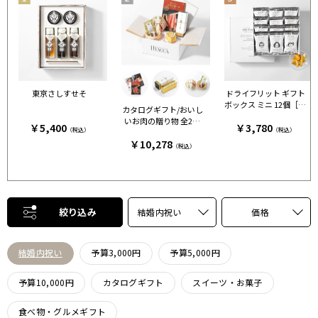
東京さしすせそ
ドライフリット ギフト
ボックス ミニ 12個［ア
カタログギフト/おいし
ンドザフリット］
いお肉の贈り物 全2種
￥5,400
￥3,780
（税込）
（税込）
+カステラ+鯛出汁 HM
￥10,278
C
（税込）
絞り込み
結婚内祝い
価格
結婚内祝い
予算3,000円
予算5,000円
予算10,000円
カタログギフト
スイーツ・お菓子
食べ物・グルメギフト