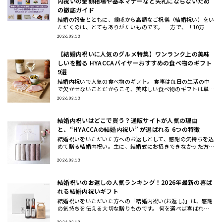
内祝いの金額相場や基本マナーなど失礼にならないため
の徹底ガイド
結婚の報告とともに、親戚から高額なご祝儀（結婚祝い）をい
ただくのは、とてもありがたいものです。 一方で、「10万円
もの結婚祝いをいただいた場合、内祝い（お返し）はどうすれ
2026.03.13
ば失礼にな
【結婚内祝いに人気のグルメ特集】ワンランク上の美味
しいを贈る HYACCAバイヤーおすすめの食べ物のギフト
9選
結婚内祝いで人気の食べ物のギフト。 食事は毎日の生活の中
で欠かせないことだからこそ、美味しい食べ物のギフトは単身
の方からファミリーまで幅広く喜ばれる結婚内祝いです。 そ
2026.03.13
こで今回は、
結婚内祝いはどこで買う？通販サイトが人気の理由
と、“HYACCAの結婚内祝い” が選ばれる 6つの特徴
結婚祝いをいただいた方へのお返しとして、感謝の気持ちを込
めて贈る結婚内祝い。主に、結婚式にお招きできなかった方か
らお祝いをいただいた場合のお返しとして贈るものですが、結
婚式をしてい
2026.03.13
結婚祝いのお返しの人気ランキング！2026年最新の喜ば
れる結婚内祝いギフト
結婚祝いをいただいた方への「結婚内祝い(お返し)」は、感謝
の気持ちを伝える大切な贈りものです。 何を選べば喜ばれる
か悩むことも多いですが、2026年最新のトレンドや人気アイ