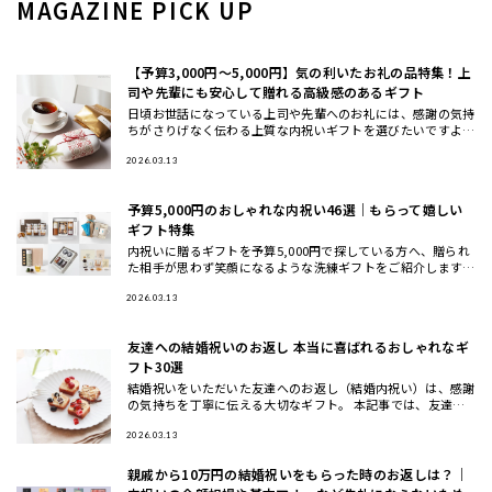
MAGAZINE PICK UP
【予算3,000円〜5,000円】気の利いたお礼の品特集！上
司や先輩にも安心して贈れる高級感のあるギフト
日頃お世話になっている上司や先輩へのお礼には、感謝の気持
ちがさりげなく伝わる上質な内祝いギフトを選びたいですよ
ね。 本記事では、HYACCAバイヤーが厳選した「センスのいい
お返し」
2026.03.13
予算5,000円のおしゃれな内祝い46選｜もらって嬉しい
ギフト特集
内祝いに贈るギフトを予算5,000円で探している方へ、贈られ
た相手が思わず笑顔になるような洗練ギフトをご紹介します。
専門バイヤーがおしゃれでセンスのいいアイテムを厳選しまし
た。 こ
2026.03.13
友達への結婚祝いのお返し 本当に喜ばれるおしゃれなギ
フト30選
結婚祝いをいただいた友達へのお返し（結婚内祝い）は、感謝
の気持ちを丁寧に伝える大切なギフト。 本記事では、友達へ
の結婚祝いお返しの相場やマナーをわかりやすく解説し、本当
に喜ばれるお
2026.03.13
親戚から10万円の結婚祝いをもらった時のお返しは？｜