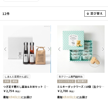
並び替え
12件
しまんと百笑かんぱに
生クリーム専門店Milk
お米
醤油
スイーツセット
焼き菓子
つぎ足す鰹だし醤油＆お米セット［しまんと百笑かんぱに］
ミルキーダックワーズ / 10個［生クリーム専門店Milk］
￥2,754
￥2,700
（税込）
（税込）
最短
8月8日(土)
にお届け
最短
8月22日(土)
にお届け