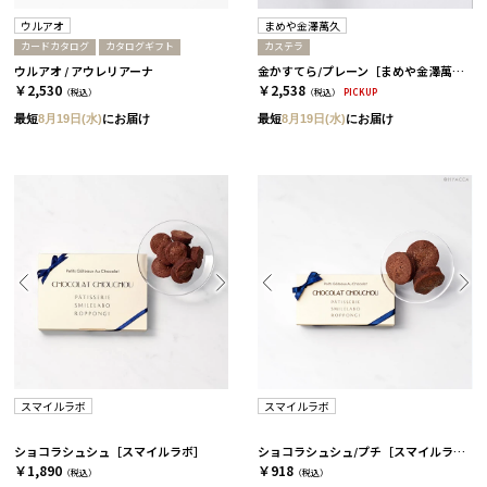
ウルアオ
まめや金澤萬久
カードカタログ
カタログギフト
カステラ
ウルアオ / アウレリアーナ
金かすてら/プレーン［まめや金澤萬久］
￥2,530
￥2,538
（税込）
（税込）
PICKUP
最短
8月19日(水)
にお届け
最短
8月19日(水)
にお届け
スマイルラボ
スマイルラボ
ショコラシュシュ［スマイルラボ］
ショコラシュシュ/プチ［スマイルラボ］
￥1,890
￥918
（税込）
（税込）