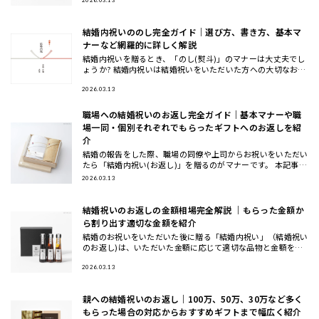
テムを知
2026.03.13
結婚内祝いののし完全ガイド｜選び方、書き方、基本マ
ナーなど網羅的に詳しく解説
結婚内祝いを贈るとき、「のし(熨斗)」のマナーは大丈夫でし
ょうか? 結婚内祝いは結婚祝いをいただいた方への大切なお返
しですが、正しいマナーを意外と知らない方も多いかもしれま
せん。
2026.03.13
職場への結婚祝いのお返し完全ガイド｜基本マナーや職
場一同・個別それぞれでもらったギフトへのお返しを紹
介
結婚の報告をした際、職場の同僚や上司からお祝いをいただい
たら「結婚内祝い(お返し)」を贈るのがマナーです。 本記事で
は、職場への結婚祝いに対するお返しについて基本的なマナー
2026.03.13
から避け
結婚祝いのお返しの金額相場完全解説 ｜もらった金額か
ら割り出す適切な金額を紹介
結婚のお祝いをいただいた後に贈る「結婚内祝い」（結婚祝い
のお返し)は、いただいた金額に応じて適切な品物と金額を選
ぶ必要があります。 本記事では、結婚祝いのお返しの金額相
場をわか
2026.03.13
親への結婚祝いのお返し｜100万、50万、30万など多く
もらった場合の対応からおすすめギフトまで幅広く紹介