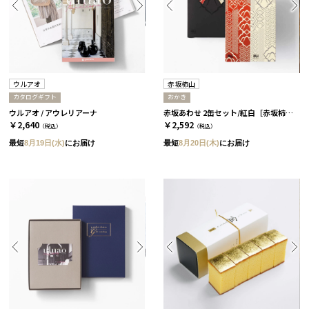
ウルアオ
赤坂柿山
カタログギフト
おかき
ウルアオ / アウレリアーナ
赤坂あわせ 2缶セット/紅白［赤坂柿山］
￥2,640
￥2,592
（税込）
（税込）
最短
8月19日(水)
にお届け
最短
8月20日(木)
にお届け