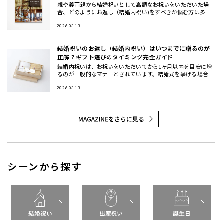
親や義両親から結婚祝いとして高額なお祝いをいただいた場
合、どのようにお返し（結婚内祝い)をすべきか悩む方は多い
でしょう。 本記事では、結婚祝いのお返しに関する基本マナ
ーから、100
2026.03.13
結婚祝いのお返し（結婚内祝い）はいつまでに贈るのが
正解？ギフト選びのタイミング完全ガイド
結婚内祝いは、お祝いをいただいてから1ヶ月以内を目安に贈
るのが一般的なマナーとされています。結婚式を挙げる場合は
挙式後1ヶ月以内、式を挙げない場合はお祝いを受け取ってか
ら1ヶ月以内
2026.03.13
シーンから探す