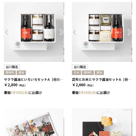
谷川醸造
谷川醸造
調味料
醤油
お米
調味料
醤油
サクラ醤油といろいろセットA［谷川醸造］
昆布とお米とサクラ醤油セットA［谷川醸造］
￥2,800
￥2,660
（税込）
（税込）
最短
8月19日(水)
にお届け
最短
8月19日(水)
にお届け