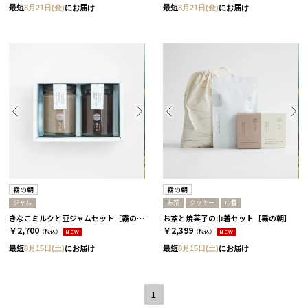
最短
8月21日(金)
にお届け
最短
8月21日(金)
にお届け
霧の朝
霧の朝
ジャム
お茶
クッキー
巾着
きなこミルクと豆ジャムセット［霧の朝］
お茶と焼菓子の巾着セット［霧の朝］
￥2,700
￥2,399
（税込）
NEW
（税込）
NEW
最短
8月15日(土)
にお届け
最短
8月15日(土)
にお届け
1