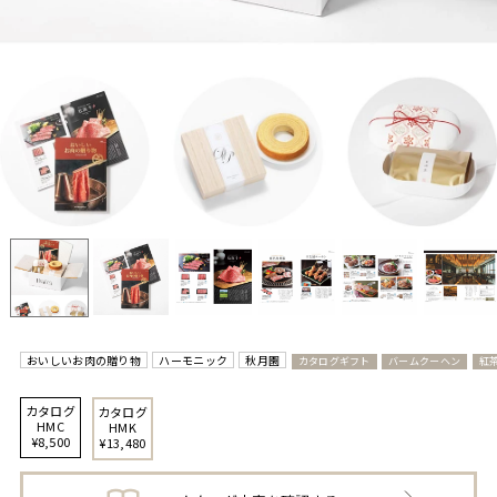
おいしいお肉の贈り物
ハーモニック
秋月園
カタログギフト
バームクーヘン
紅
カタログ
カタログ
HMC
HMK
¥8,500
¥13,480