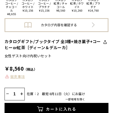
コーヒー /
コーヒー /
コーヒー /
紅茶 / チャ
紅茶 / ホワ
紅茶 / プラ
チャコー
ホワイト
プラチナ
コール
イト
チナ
ル
¥10,156
¥15,156
¥8,560
¥10,260
¥14,760
¥8,655
カタログギフト/ブックタイプ 全3種+焼き菓子+コー
ヒーor紅茶［ディーン＆デルーカ］
女性ゲスト向け内祝いセット
￥8,560
（税込）
留意事項
−
+
在庫：2
最短 8月11日（火）にお届け
一部地域を除く
カートに入れる