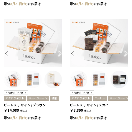
最短
8月21日(金)
にお届け
最短
8月21日(金)
にお届け
BEAMS DESIGN
BEAMS DESIGN
カタログギフト
バームクーヘン
紅茶
カタログギフト
コーヒー
バームクーヘン
ビームス デザイン / ブラウン
ビームス デザイン / スカイ
￥14,089
￥8,890
（税込）
（税込）
最短
8月21日(金)
にお届け
最短
8月21日(金)
にお届け