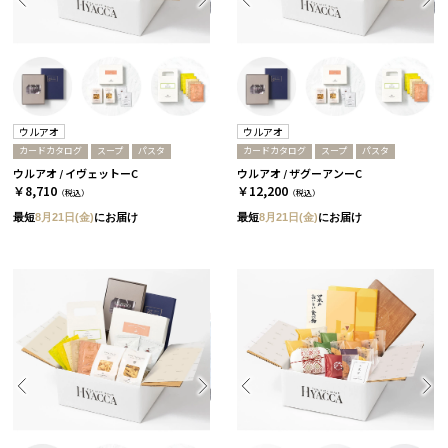
ウルアオ
ウルアオ
カードカタログ
スープ
パスタ
カードカタログ
スープ
パスタ
ウルアオ / イヴェットーC
ウルアオ / ザグーアンーC
￥8,710
￥12,200
（税込）
（税込）
最短
8月21日(金)
にお届け
最短
8月21日(金)
にお届け