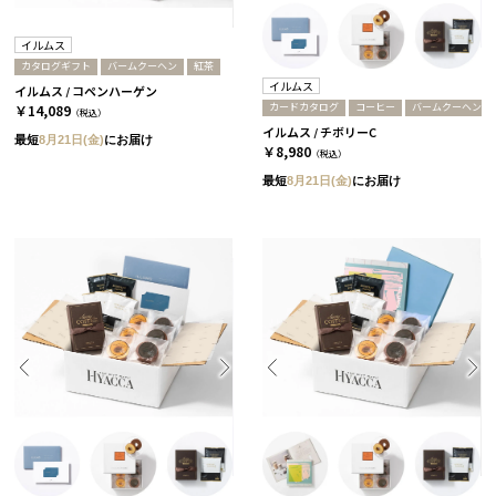
イルムス
カタログギフト
バームクーヘン
紅茶
イルムス
イルムス / コペンハーゲン
カードカタログ
コーヒー
バームクーヘン
￥14,089
（税込）
イルムス / チボリーC
最短
8月21日(金)
にお届け
￥8,980
（税込）
最短
8月21日(金)
にお届け