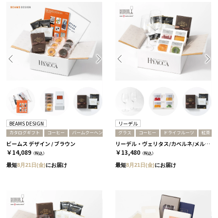
BEAMS DESIGN
リーデル
カタログギフト
コーヒー
バームクーヘン
グラス
コーヒー
ドライフルーツ
紅茶
ビームス デザイン / ブラウン
リーデル・ヴェリタス/カベルネ/メルロ 2個セット［リーデル］+ドライフルーツ+コーヒーor紅茶 紅茶
￥14,089
￥13,480
（税込）
（税込）
最短
8月21日(金)
にお届け
最短
8月21日(金)
にお届け