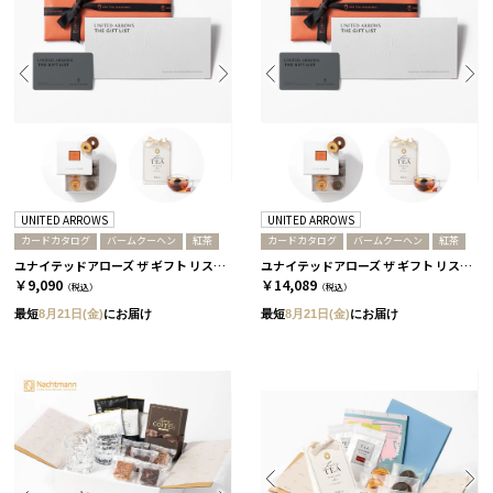
UNITED ARROWS
UNITED ARROWS
カードカタログ
バームクーヘン
紅茶
カードカタログ
バームクーヘン
紅茶
ユナイテッドアローズ ザ ギフト リスト / GR-CARD
ユナイテッドアローズ ザ ギフト リスト / CH-CARD
￥9,090
￥14,089
（税込）
（税込）
最短
8月21日(金)
にお届け
最短
8月21日(金)
にお届け