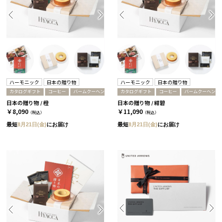
ハーモニック
日本の贈り物
ハーモニック
日本の贈り物
カタログギフト
コーヒー
バームクーヘン
カタログギフト
コーヒー
バームクーヘン
日本の贈り物 / 橙
日本の贈り物 / 紺碧
￥8,090
￥11,090
（税込）
（税込）
最短
8月21日(金)
にお届け
最短
8月21日(金)
にお届け