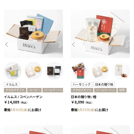
イルムス
ハーモニック
日本の贈り物
カタログギフト
コーヒー
バームクーヘン
カタログギフト
バームクーヘン
紅茶
イルムス / コペンハーゲン
日本の贈り物 / 橙
￥14,089
￥8,090
（税込）
（税込）
最短
8月21日(金)
にお届け
最短
8月21日(金)
にお届け