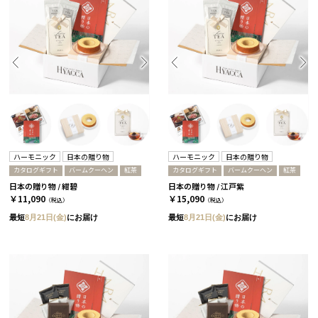
ハーモニック
日本の贈り物
ハーモニック
日本の贈り物
カタログギフト
バームクーヘン
紅茶
カタログギフト
バームクーヘン
紅茶
日本の贈り物 / 紺碧
日本の贈り物 / 江戸紫
￥11,090
￥15,090
（税込）
（税込）
最短
8月21日(金)
にお届け
最短
8月21日(金)
にお届け