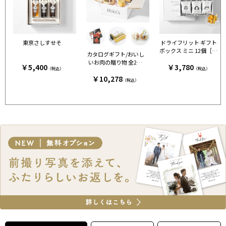
東京さしすせそ
ドライフリット ギフト
ボックス ミニ 12個［ア
カタログギフト/おいし
ンドザフリット］
いお肉の贈り物 全2種
￥5,400
￥3,780
（税込）
（税込）
+カステラ+鯛出汁 HM
￥10,278
C
（税込）