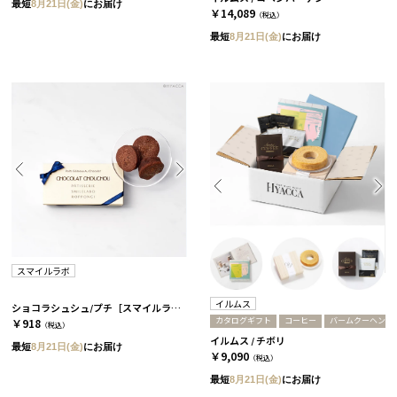
最短
8月21日(金)
にお届け
￥14,089
（税込）
最短
8月21日(金)
にお届け
スマイルラボ
イルムス
ショコラシュシュ/プチ［スマイルラボ］
カタログギフト
コーヒー
バームクーヘン
￥918
（税込）
イルムス / チボリ
最短
8月21日(金)
にお届け
￥9,090
（税込）
最短
8月21日(金)
にお届け