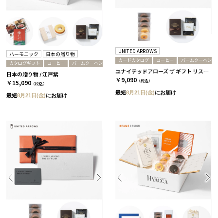
UNITED ARROWS
ハーモニック
日本の贈り物
カードカタログ
コーヒー
バームクーヘン
カタログギフト
コーヒー
バームクーヘン
ユナイテッドアローズ ザ ギフト リスト / GR-CARD
日本の贈り物 / 江戸紫
￥9,090
（税込）
￥15,090
（税込）
最短
8月21日(金)
にお届け
最短
8月21日(金)
にお届け