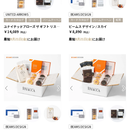
UNITED ARROWS
BEAMS DESIGN
カードカタログ
コーヒー
バームクーヘン
カードカタログ
バームクーヘン
紅茶
ユナイテッドアローズ ザ ギフト リスト / CH-CARD
ビームス デザイン / スカイ
￥14,089
￥8,890
（税込）
（税込）
最短
8月21日(金)
にお届け
最短
8月21日(金)
にお届け
BEAMS DESIGN
BEAMS DESIGN