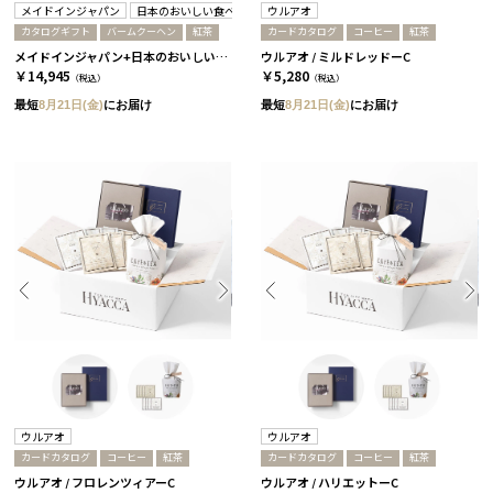
メイドインジャパン
日本のおいしい食べ物
ウルアオ
カタログギフト
バームクーヘン
紅茶
カードカタログ
コーヒー
紅茶
メイドインジャパン+日本のおいしい食べ物 / MJ16+茜
ウルアオ / ミルドレッドーC
￥14,945
￥5,280
（税込）
（税込）
最短
8月21日(金)
にお届け
最短
8月21日(金)
にお届け
ウルアオ
ウルアオ
カードカタログ
コーヒー
紅茶
カードカタログ
コーヒー
紅茶
ウルアオ / フロレンツィアーC
ウルアオ / ハリエットーC