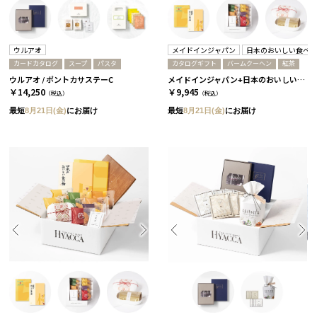
ウルアオ
メイドインジャパン
日本のおいしい食べ
カードカタログ
スープ
パスタ
カタログギフト
バームクーヘン
紅茶
ウルアオ / ポントカサステーC
メイドインジャパン+日本のおいしい食べ物 / MJ10+藍
￥14,250
￥9,945
（税込）
（税込）
最短
8月21日(金)
にお届け
最短
8月21日(金)
にお届け