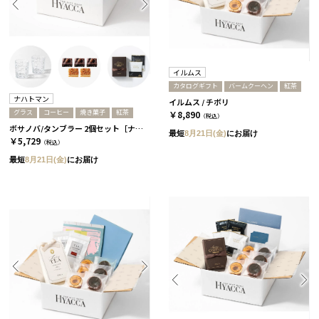
イルムス
カタログギフト
バームクーヘン
紅茶
ナハトマン
イルムス / チボリ
グラス
コーヒー
焼き菓子
紅茶
￥8,890
（税込）
ボサノバ/タンブラー 2個セット［ナハトマン］+焼き菓子+コーヒーor紅茶 紅茶
最短
8月21日(金)
にお届け
￥5,729
（税込）
最短
8月21日(金)
にお届け