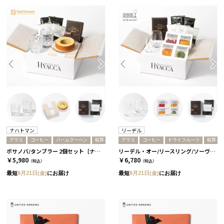
ナハトマン
リーデル
グラス
コーヒー
バームクーヘン
紅茶
グラス
コーヒー
ドライフルーツ
紅茶
ボサノバ/タンブラー 2個セット［ナハトマン］+バームクーヘン+コーヒーor紅茶 紅茶
リーデル・オー/リースリング/ソーヴィニヨン・ブラン 2個セット［リーデル］+ドライフルーツ+コーヒーor紅茶 紅茶
￥5,980
￥6,780
（税込）
（税込）
最短
8月21日(金)
にお届け
最短
8月21日(金)
にお届け