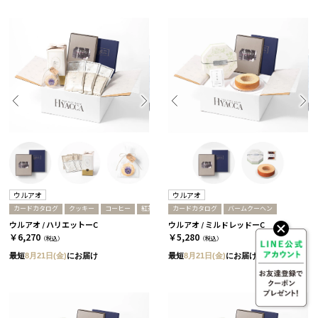
ウルアオ
ウルアオ
カードカタログ
クッキー
コーヒー
紅茶
カードカタログ
バームクーヘン
ウルアオ / ハリエットーC
ウルアオ / ミルドレッドーC
￥6,270
￥5,280
（税込）
（税込）
最短
8月21日(金)
にお届け
最短
8月21日(金)
にお届け