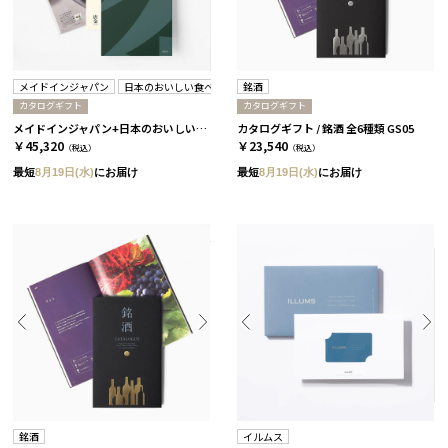
メイドインジャパン
日本のおいしい食べ物
銘酒
カタログギフト
カタログギフト
メイドインジャパン+日本のおいしい食べ物 / MJ29+唐金 2冊セット
カタログギフト / 銘酒 全6種類 GS05
￥45,320
￥23,540
（税込）
（税込）
最短
8月19日(水)
にお届け
最短
8月19日(水)
にお届け
銘酒
イルムス