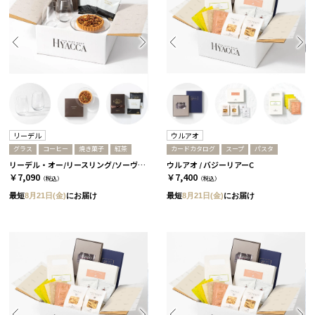
リーデル
ウルアオ
グラス
コーヒー
焼き菓子
紅茶
カードカタログ
スープ
パスタ
リーデル・オー/リースリング/ソーヴィニヨン・ブラン 2個セット［リーデル］+ナッツタルト+コーヒーor紅茶 紅茶
ウルアオ / バジーリアーC
￥7,090
￥7,400
（税込）
（税込）
最短
8月21日(金)
にお届け
最短
8月21日(金)
にお届け