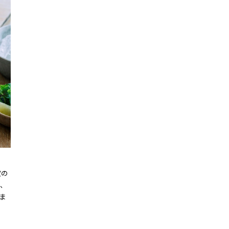
定の
、
ま