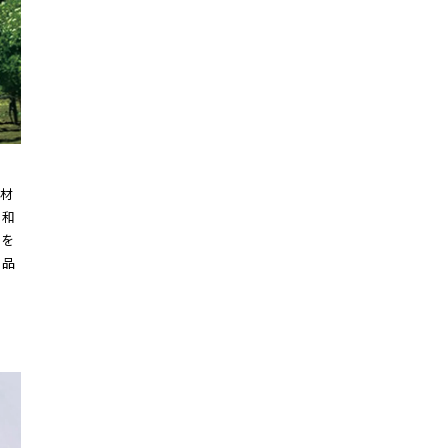
材
た和
物を
の品