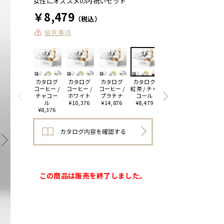
女性にオススメの内祝いセット
￥8,479
（税込）
留意事項
カタログ
カタログ
カタログ
カタログ
カタログ
カタログ
コーヒー /
コーヒー /
コーヒー /
紅茶 / チャ
紅茶 / ホワ
紅茶 / プラ
チャコー
ホワイト
プラチナ
コール
イト
チナ
ル
¥10,376
¥14,876
¥8,479
¥10,480
¥14,980
¥8,376
この商品は販売を終了しました。