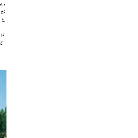
わい
さが
』と
ンド
だ