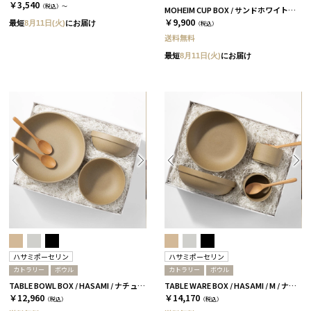
￥3,540
（税込）～
MOHEIM CUP BOX / サンドホワイト＆グレー［モヘイム］
￥9,900
最短
8月11日(火)
にお届け
（税込）
送料無料
最短
8月11日(火)
にお届け
ハサミポーセリン
ハサミポーセリン
カトラリー
ボウル
カトラリー
ボウル
TABLE BOWL BOX / HASAMI / ナチュラル［ハサミポーセリン］
TABLE WARE BOX / HASAMI / M / ナチュラル［ハサミポーセリン］
￥12,960
￥14,170
（税込）
（税込）