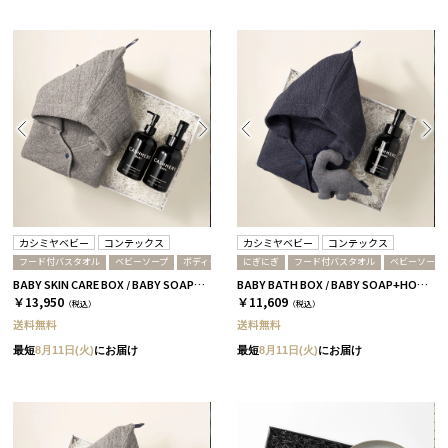
カシミヤベビー
コンテックス
カシミヤベビー
コンテックス
フード付バスタオル
ベビーソープ
ボディクリーム
にぎにぎ
フード付バスタオル
ベビーソープ
BABY SKIN CARE BOX / BABY SOAP＆CREAM+HOODED TOWEL / グレー
BABY BATH BOX / BABY SOAP+HOODED TOWEL+TOY / ネイビー
￥13,950
￥11,609
（税込）
（税込）
送料無料
送料無料
最短
8月11日(火)
にお届け
最短
8月11日(火)
にお届け