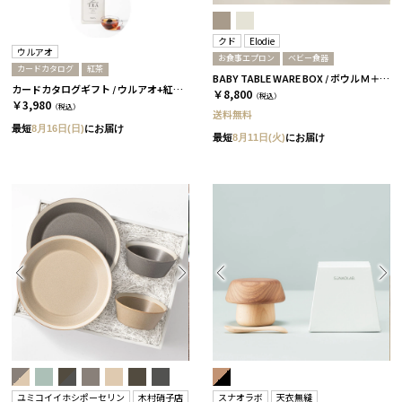
クド
Elodie
ウルアオ
お食事エプロン
ベビー食器
カードカタログ
紅茶
BABY TABLE WARE BOX / ボウルＭ＋お食事エプロン / 茶大色
カードカタログギフト / ウルアオ+紅茶 / アウレリアーナーC
￥8,800
（税込）
￥3,980
（税込）
送料無料
最短
8月16日(日)
にお届け
最短
8月11日(火)
にお届け
ユミコイイホシポーセリン
木村硝子店
スナオラボ
天衣無縫