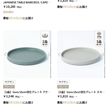
￥3,810
（税込）～
JAPANESE TABLE WARE BOX / CAPE / 茶碗+箸置き+箸 / 浅葱＆桜
￥10,285
最短
8月11日(火)
にお届け
（税込）
送料無料
最短
8月11日(火)
にお届け
サクザン
サクザン
プレート
プレート
【2品】Gura 15cm切立プレート アクアブルー［サクザン］
【3品】Gura 15cm切立プレート スカイブルー［サクザン］
￥3,540
￥3,810
（税込）～
（税込）～
最短
8月11日(火)
にお届け
最短
8月11日(火)
にお届け