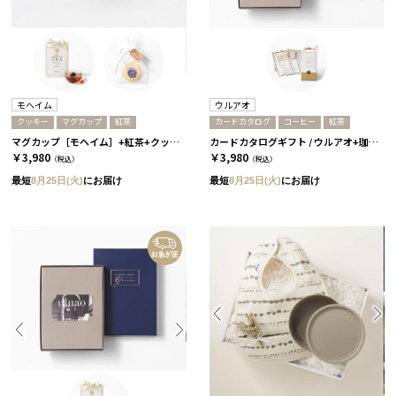
モヘイム
ウルアオ
クッキー
マグカップ
紅茶
カードカタログ
コーヒー
紅茶
マグカップ［モヘイム］+紅茶+クッキー / ホワイト
カードカタログギフト / ウルアオ+珈琲＆紅茶セット / アウレリアーナーC
￥3,980
￥3,980
（税込）
（税込）
最短
8月25日(火)
にお届け
最短
8月25日(火)
にお届け