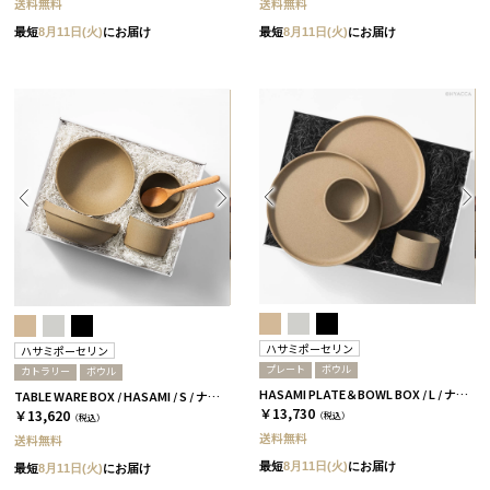
送料無料
送料無料
最短
8月11日(火)
にお届け
最短
8月11日(火)
にお届け
ハサミポーセリン
ハサミポーセリン
プレート
ボウル
カトラリー
ボウル
HASAMI PLATE＆BOWL BOX / L / ナチュラル［ハサミポーセリン］
TABLE WARE BOX / HASAMI / S / ナチュラル［ハサミポーセリン］
￥13,730
￥13,620
（税込）
（税込）
送料無料
送料無料
最短
8月11日(火)
にお届け
最短
8月11日(火)
にお届け