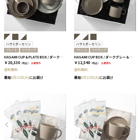
ハサミポーセリン
ハサミポーセリン
プレート
マグカップ
プレート
マグカップ
HASAMI CUP＆PLATE BOX / ダークグレー＆アッシュホワイト［ハサミポーセリン］
HASAMI CUP BOX / ダークグレー＆アッシュホワイト［ハサミポーセリン］
￥20,330
￥12,540
（税込）
入荷待ち
（税込）
入荷待ち
送料無料
送料無料
最短
8月11日(火)
にお届け
最短
8月11日(火)
にお届け