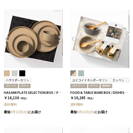
ハサミポーセリン
ユミコイイホシポーセリン
ズッペン
木
プレート
ボウル
カトラリー
ボウル
調味料
HASAMI PLATE SELECTION BOX / ナチュラル［ハサミポーセリン］
FOOD＆TABLE WARE BOX / DISHES ボウル / グレー＆ベージュ
￥18,130
￥10,285
（税込）
（税込）
送料無料
送料無料
最短
8月11日(火)
にお届け
最短
8月11日(火)
にお届け