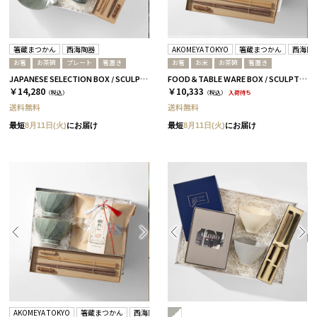
箸蔵まつかん
西海陶器
AKOMEYA TOKYO
箸蔵まつかん
西海陶
お箸
お茶碗
プレート
箸置き
お箸
お米
お茶碗
箸置き
JAPANESE SELECTION BOX / SCULPTURE / セージグリーン / さくら＆ウォルナット
FOOD＆TABLE WARE BOX / SCULPTURE / お米+箸 / ありがとう米 / さくら＆ウォルナット
￥14,280
￥10,333
（税込）
（税込）
入荷待ち
送料無料
送料無料
最短
8月11日(火)
にお届け
最短
8月11日(火)
にお届け
AKOMEYA TOKYO
箸蔵まつかん
西海陶器