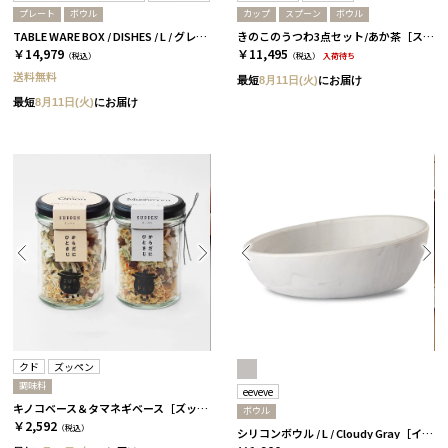
プレート
ボウル
カップ
スプーン
ボウル
TABLE WARE BOX / DISHES / L / グレー＆ベージュ［イイホシユミコ×木村硝子店］
きのこのうつわ3点セット/あか茶［スナオラボ］
￥14,979
￥11,495
（税込）
（税込）
入荷待ち
送料無料
最短
8月11日(火)
にお届け
最短
8月11日(火)
にお届け
クド
ズッペン
調味料
eeveve
キノコベース＆タマネギベース［ズッペン］
ボウル
￥2,592
（税込）
シリコンボウル / L / Cloudy Gray［イービーブ］