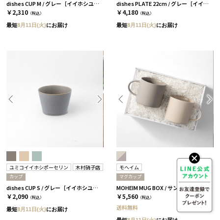
dishes CUP M / グレー［イイホシユミコ×木村硝子店］
dishes PLATE 22cm / グレー［イイホシユミコ×木村硝子店］
￥2,310
￥4,180
（税込）
（税込）
最短
8月11日(火)
にお届け
最短
8月11日(火)
にお届け
ユミコイイホシポーセリン
木村硝子店
モヘイム
カップ
マグカップ
dishes CUP S / グレー［イイホシユミコ×木村硝子店］
MOHEIM MUG BOX / サンドホワイト＆グレー［モヘイム］
￥2,090
￥5,560
（税込）
（税込）
送料無料
最短
8月11日(火)
にお届け