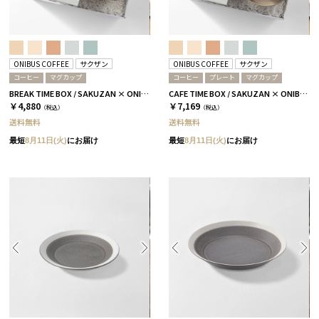
ONIBUS COFFEE
サクザン
ONIBUS COFFEE
サクザン
コーヒー
マグカップ
コーヒー
プレート
マグカップ
BREAK TIME BOX / SAKUZAN × ONIBUS COFFEE / SINGLE / グレージュ
CAFE TIME BOX / SAKUZAN × ONIBUS COFFEE / SINGLE / グレージュ
￥4,880
￥7,169
（税込）
（税込）
送料無料
送料無料
最短
8月11日(火)
にお届け
最短
8月11日(火)
にお届け