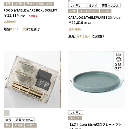
お箸
お茶碗
箸置き
鯛めしの素
サクザン
ウルアオ
箸蔵まつかん
FOOD＆TABLE WARE BOX / SCULPTURE / 鯛めし+箸 / さくら＆ウォルナット
お箸
カタログギフト
ボウル
￥11,114
（税込）
入荷待ち
CATALOG&TABLE WARE BOX/uluao/グレー＆ホワイト/ 浅葱＆桜 アウレリアーナ
送料無料
￥11,810
（税込）
送料無料
最短
8月11日(火)
にお届け
最短
8月11日(火)
にお届け
サクザン
プレート
能作
箸蔵まつかん
【3品】Gura 15cm切立プレート アクアブルー［サクザン］
お箸
お茶碗
箸置き