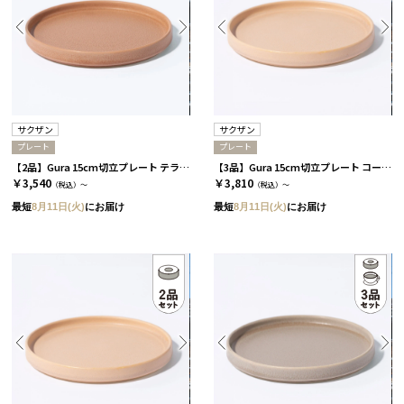
サクザン
サクザン
プレート
プレート
【2品】Gura 15cm切立プレート テラコッタ［サクザン］
【3品】Gura 15cm切立プレート コーラルベージュ［サクザン］
￥3,540
￥3,810
（税込）～
（税込）～
最短
8月11日(火)
にお届け
最短
8月11日(火)
にお届け