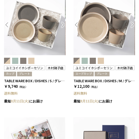
ユミコイイホシポーセリン
木村硝子店
ユミコイイホシポーセリン
木村硝子店
カップ
プレート
スープカップ
プレート
TABLE WARE BOX / DISHES / S / グレー＆ベージュ［イイホシユミコ×木村硝子店］
TABLE WARE BOX / DISHES / M / グレー＆ベージュ［イイホシユミコ×木村硝子店］
￥9,740
￥12,100
（税込）
（税込）
送料無料
送料無料
最短
8月11日(火)
にお届け
最短
8月11日(火)
にお届け