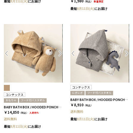
￥1,980
最短
8月11日(火)
にお届け
（税込）
数量限定
最短
8月11日(火)
にお届け
コンテックス
にぎにぎ
フード付バスタオル
コンテックス
BABY BATH BOX / HOODED PONCHO+TOY / グレー［コンテックス］
おもちゃ
フード付バスタオル
￥8,910
（税込）
BABY BATH BOX / HOODED PONCHO+BEAR / キャメル［コンテックス］
送料無料
￥14,850
（税込）
入荷待ち
送料無料
最短
8月11日(火)
にお届け
最短
8月11日(火)
にお届け