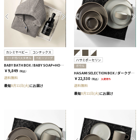
カシミヤベビー
コンテックス
フード付バスタオル
ベビーソープ
ハサミポーセリン
BABY BATH BOX / BABY SOAP+HOODED TOWEL / グレー
ボウル
￥9,849
（税込）
HASAMI SELECTION BOX / ダークグレー＆アッシュホワイト［ハサミポーセリン］
送料無料
￥22,530
（税込）
入荷待ち
送料無料
最短
8月11日(火)
にお届け
最短
8月11日(火)
にお届け