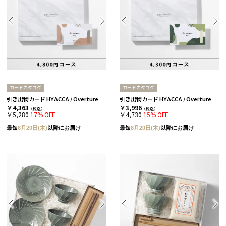
カードカタログ
カードカタログ
引き出物カード HYACCA / Overture / 2品セレクト / フォグ 【引き出物宅配】
引き出物カード HYACCA / Overture / 2品セレクト / モス 【引き出物宅配】
￥4,363
￥3,996
（税込）
（税込）
￥5,280
17% OFF
￥4,730
15% OFF
最短
8月20日(木)
以降にお届け
最短
8月20日(木)
以降にお届け