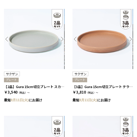
サクザン
サクザン
プレート
プレート
【2品】Gura 15cm切立プレート スカイブルー［サクザン］
【3品】Gura 15cm切立プレート テラコッタ［サクザン］
￥3,540
￥3,810
（税込）～
（税込）～
最短
8月11日(火)
にお届け
最短
8月11日(火)
にお届け