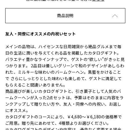
商品説明
友人・同僚にオススメの内祝いセット
メインの品物は、ハイセンスな日用雑貨から絶品グルメまで毎
日の生活に潤いを与えてくれる品を掲載したカタログギフト。
バラエティ豊かなラインナップで、ゲストの‟欲しい”がきっと見
つかります。 2品目は優しいグリーンで和のデザインがあしらわ
れた、ミルキーな味わいのバームクーヘン。黒蜜をかけること
で さらにしっとりとした味わいも楽しめて、ゲストに満足して
もらえること間違いありません。
商品選びが楽しいカタログギフトと、引き菓子として人気のバ
ームクーヘンが入った2点セットは、予算はそのままに内容をラ
ンクアップして贈りたい方や、友人・同僚への内祝い、お返し
にオススメ。
カタログギフトのコースにより、￥4,680～￥6,180の価格帯で
ご用意。贈り先にあわせて、4種類よりお選びください。
※カタログギフトのデザインや内容は、予告なく変更する場合