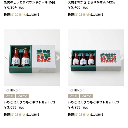
果実のしっとりパウンドケーキ 15個
天然水おかき まろやかさん / 420g
￥6,264
￥5,400
（税込）
（税込）
最短
8月20日(木)
にお届け
最短
8月21日(金)
にお届け
ICHIBIKO
ICHIBIKO
ジャム
ジュース
ジャム
ジュース
いちごミルクのもとギフトセット / 2本 / いちご［ICHIBIKO］
いちごミルクのもとギフトセット / 3本 いちご・ぶるーべりー［ICHIBIKO］
￥3,099
￥4,799
（税込）
（税込）
最短
8月25日(火)
にお届け
最短
8月25日(火)
にお届け