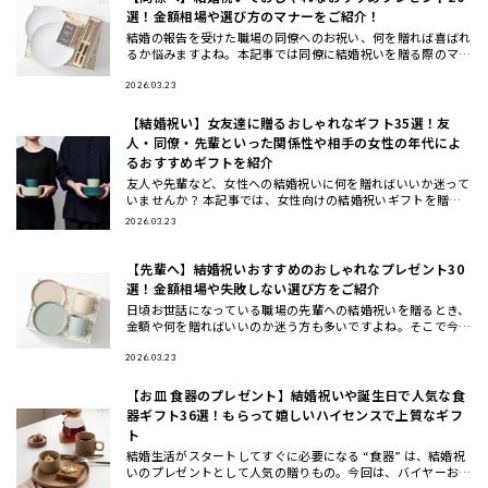
選！金額相場や選び方のマナーをご紹介！
結婚の報告を受けた職場の同僚へのお祝い、何を贈れば喜ばれ
るか悩みますよね。本記事では同僚に結婚祝いを贈る際のマナ
ーや相場、選び方のコツから、実際に喜ばれるおしゃれなプレ
ゼント20選
2026.03.23
【結婚祝い】女友達に贈るおしゃれなギフト35選！友
人・同僚・先輩といった関係性や相手の女性の年代によ
るおすすめギフトを紹介
友人や先輩など、女性への結婚祝いに何を贈ればいいか迷って
いませんか？ 本記事では、女性向けの結婚祝いギフトを贈る
相手別（女友達・同僚・先輩/上司・後輩/部下）と、年代別
2026.03.23
（20代・3
【先輩へ】結婚祝いおすすめのおしゃれなプレゼント30
選！金額相場や失敗しない選び方をご紹介
日頃お世話になっている職場の先輩への結婚祝いを贈るとき、
金額や何を贈ればいいのか迷う方も多いですよね。そこで今回
は、先輩に喜ばれる結婚祝いのプレゼントの選び方と金額相場
などのマナー
2026.03.23
【お皿 食器のプレゼント】結婚祝いや誕生日で人気な食
器ギフト36選！もらって嬉しいハイセンスで上質なギフ
ト
結婚生活がスタートしてすぐに必要になる “食器” は、結婚祝
いのプレゼントとして人気の贈りもの。今回は、バイヤーおす