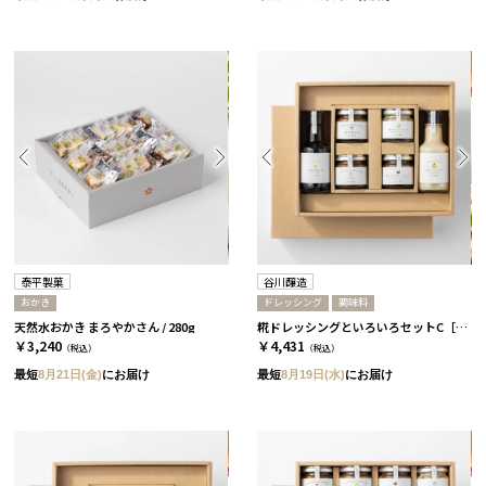
泰平製菓
谷川醸造
おかき
ドレッシング
調味料
天然水おかき まろやかさん / 280g
糀ドレッシングといろいろセットC［谷川醸造］
￥3,240
￥4,431
（税込）
（税込）
最短
8月21日(金)
にお届け
最短
8月19日(水)
にお届け