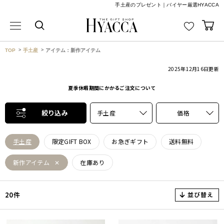
手土産のプレゼント｜バイヤー厳選HYACCA
TOP
手土産
アイテム：新作アイテム
2025年12月16日
更新
夏季休暇期間にかかるご注文について
絞り込み
手土産
価格
手土産
限定GIFT BOX
お急ぎギフト
送料無料
新作アイテム
在庫あり
並び替え
20件