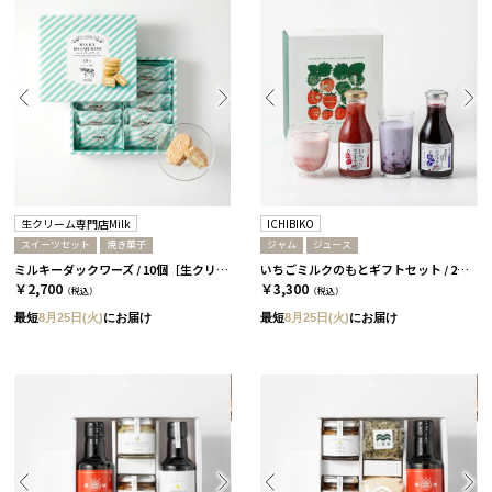
生クリーム専門店Milk
ICHIBIKO
スイーツセット
焼き菓子
ジャム
ジュース
ミルキーダックワーズ / 10個［生クリーム専門店Milk］
いちごミルクのもとギフトセット / 2本 / いちご・ぶるーべりー［ICHIBIKO］
￥2,700
￥3,300
（税込）
（税込）
最短
8月25日(火)
にお届け
最短
8月25日(火)
にお届け