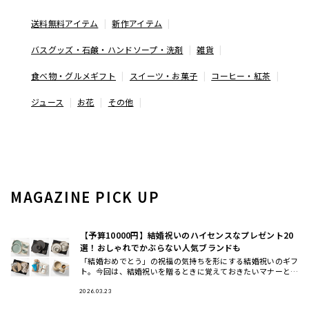
送料無料アイテム
新作アイテム
バスグッズ・石鹸・ハンドソープ・洗剤
雑貨
食べ物・グルメギフト
スイーツ・お菓子
コーヒー・紅茶
ジュース
お花
その他
MAGAZINE PICK UP
【予算10000円】結婚祝いのハイセンスなプレゼント20
選！おしゃれでかぶらない人気ブランドも
「結婚おめでとう」の祝福の気持ちを形にする結婚祝いのギフ
ト。今回は、結婚祝いを贈るときに覚えておきたいマナーと、
おしゃれ・ハイセンスと思われる、かぶにくい結婚祝いにおす
すめのギフト
2026.03.23