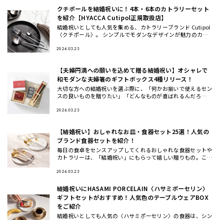
クチポールを結婚祝いに！4本・6本のカトラリーセット
を紹介【HYACCA Cutipol正規取扱店】
結婚祝いとしても人気を集める、カトラリーブランド Cutipol
〈クチポール〉。 シンプルでモダンなデザインが魅力のカト
ラリーは、いつもの食卓や料理を引き立ててくれるとSNSでも
話
2026.03.23
【夫婦円満への願いを込めて贈る結婚祝い】オシャレで
和モダンな夫婦箸のギフトボックス4種リリース！
大切な方への結婚祝いを選ぶ際に、「何かお揃いで使えるセン
スの良いものを贈りたい」「どんなものが喜ばれるんだろ
う…」と 悩んだことはありませんか？ この度、THE GIFT SH
OP
2026.03.23
【結婚祝い】おしゃれなお皿・食器セット25選！人気の
ブランド食器セットを紹介！
毎日の食卓をセンスアップしてくれるおしゃれな食器セットや
カトラリーは、「結婚祝い」にもらって嬉しい贈りもの。ここ
では、ギフトのプロが一点一点こだわってセレクトした、もら
って嬉しいテ
2026.03.23
結婚祝いにHASAMI PORCELAIN〈ハサミポーセリン〉
ギフトセットがおすすめ！人気色のテーブルウェアBOX
をご紹介
結婚祝いとしても人気の〈ハサミポーセリン〉の食器は、シン