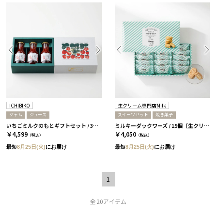
ICHIBIKO
生クリーム専門店Milk
ジャム
ジュース
スイーツセット
焼き菓子
いちごミルクのもとギフトセット / 3本 いちご［ICHIBIKO］
ミルキーダックワーズ / 15個［生クリーム専門店Milk］
￥4,599
￥4,050
（税込）
（税込）
最短
8月25日(火)
にお届け
最短
8月25日(火)
にお届け
1
全20アイテム