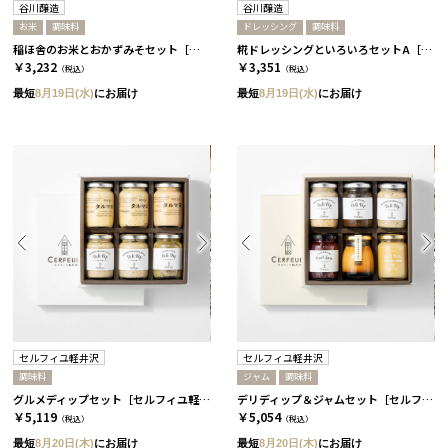
谷川醸造
谷川醸造
お米
調味料
ドレッシング
調味料
稲ほ舎のお米とおかずみそセット［谷川醸造］
糀ドレッシングといろいろセットA［谷川醸造］
￥3,232
￥3,351
（税込）
（税込）
最短
8月19日(水)
にお届け
最短
8月19日(水)
にお届け
セルフィユ軽井沢
セルフィユ軽井沢
調味料
ジャム
調味料
グルメディップセット［セルフィユ軽井沢］
デリディップ＆ジャムセット［セルフィユ軽井沢］
￥5,119
￥5,054
（税込）
（税込）
最短
8月20日(木)
にお届け
最短
8月20日(木)
にお届け