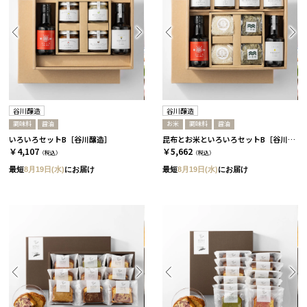
谷川醸造
谷川醸造
調味料
醤油
お米
調味料
醤油
いろいろセットB［谷川醸造］
昆布とお米といろいろセットB［谷川醸造］
￥4,107
￥5,662
（税込）
（税込）
最短
8月19日(水)
にお届け
最短
8月19日(水)
にお届け