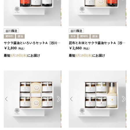
谷川醸造
谷川醸造
調味料
醤油
お米
調味料
醤油
サクラ醤油といろいろセットA［谷川醸造］
昆布とお米とサクラ醤油セットA［谷川醸造］
￥2,800
￥2,660
（税込）
（税込）
最短
8月19日(水)
にお届け
最短
8月19日(水)
にお届け