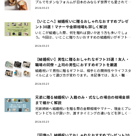
プルでモダンなフォルムが日本のみならず世界でも愛されてお
り今、注目のテーブルウェアブランド。今回は、波佐見焼の伝
2026.03.23
統を受け継ぎ
【いとこへ】結婚祝いに贈るおしゃれなおすすめプレゼ
ント30選！マナーや金額相場も詳しく解説
いとこが結婚した際、何を贈れば良いか迷う方も多いでしょ
う。今回は、いとこに贈りたいおすすめの結婚祝いがギフトの
他に、ギフトの相場や渡すタイミングについてもご紹介しま
す。おしゃれで洗
2026.03.23
【結婚祝い】男性に贈るおしゃれなギフト35選！友人・
職場の同僚・上司の男性におすすめギフトを厳選
結婚祝いで男性に贈るギフトは、相手との関係性やライフスタ
イルによって選び方が変わります。 本記事では、友人・職場
の同僚・上司や先輩・後輩や部下など立場別に、さらに20
代・30代・4
2026.03.23
兄弟に贈る結婚祝い 入籍のみ・式なしの場合の相場金額
まで細かく解説
兄弟姉妹へ結婚祝いを贈る際の金額相場やマナー、現金とプレ
ゼントどちらが良いか、渡すタイミングの違いなどを詳しく解
説します。また、兄弟夫婦に本当に喜ばれるおしゃれな結婚祝
いギフトの選
2026.03.23
【同僚へ】結婚祝いでおしゃれなおすすめプレゼント20